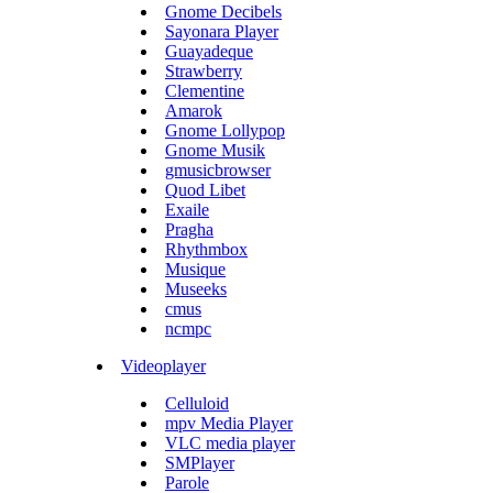
Gnome Decibels
Sayonara Player
Guayadeque
Strawberry
Clementine
Amarok
Gnome Lollypop
Gnome Musik
gmusicbrowser
Quod Libet
Exaile
Pragha
Rhythmbox
Musique
Museeks
cmus
ncmpc
Videoplayer
Celluloid
mpv Media Player
VLC media player
SMPlayer
Parole