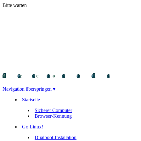
Bitte warten
decocode
decocode
deco
Navigation überspringen ▾
Startseite
Sicherer Computer
Browser-Kennung
Go Linux!
Dualboot-Installation