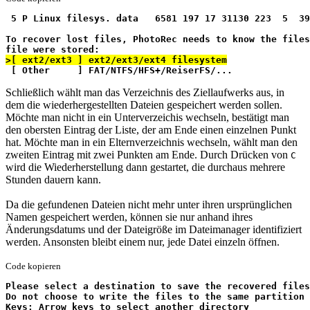
 5 P Linux filesys. data   6581 197 17 31130 223  5  3
To recover lost files, PhotoRec needs to know the file
file were stored:
>[ ext2/ext3 ] ext2/ext3/ext4 filesystem
 [ Other     ] FAT/NTFS/HFS+/ReiserFS/...
Schließlich wählt man das Verzeichnis des Ziellaufwerks aus, in
dem die wiederhergestellten Dateien gespeichert werden sollen.
Möchte man nicht in ein Unterverzeichis wechseln, bestätigt man
den obersten Eintrag der Liste, der am Ende einen einzelnen Punkt
hat. Möchte man in ein Elternverzeichnis wechseln, wählt man den
zweiten Eintrag mit zwei Punkten am Ende. Durch Drücken von
C
wird die Wiederherstellung dann gestartet, die durchaus mehrere
Stunden dauern kann.
Da die gefundenen Dateien nicht mehr unter ihren ursprünglichen
Namen gespeichert werden, können sie nur anhand ihres
Änderungsdatums und der Dateigröße im Dateimanager identifiziert
werden. Ansonsten bleibt einem nur, jede Datei einzeln öffnen.
Code kopieren
Please select a destination to save the recovered files
Do not choose to write the files to the same partition
Keys: Arrow keys to select another directory