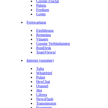
Gnome Fractal
Pidgin
Ferdium
Gajim
Fernwartung
Einführung
Remmina
Vinagre
Gnome Verbindungen
RustDesk
TeamViewer
Internet (sonstige)
Tuba
Whalebird
Polari
HexChat
Quassel
Jitsi
Liferea
NewsFlash
Transmission
Fragments