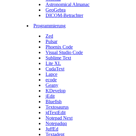
Astronomical Almanac
GeoGebra
DICOM-Betrachter
Programmierung
Zed
Pulsar
Phoenix Code
Visual Studio Code
Sublime Text
Lite XL
CudaText
Lapce
ecode
Geany
KDevelop
jEdit
Bluefish
Textosaurus
jdTextEdit
Notepad Next
Notepadqq
JuffEd
Textadept