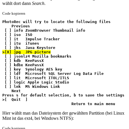
wählt dort dann
Search
.
Code kopieren
PhotoRec will try to locate the following files
    Previous
 [ ] info ZoomBrowser Thumbnail info
 [ ] iso  ISO
 [ ] it   Impulse Tracker
 [ ] itu  iTunes
 [ ] jks  Java Keystore
>[X] jpg  JPG picture
 [ ] jsonlz4 Mozilla bookmarks
 [ ] kdb  KeePassX
 [ ] kdbx KeePassX
 [ ] key  Synology AES key
 [ ] ldf  Microsoft SQL Server Log Data File
 [ ] lit  Microsoft ITOL/ITLS
 [ ] logic Apple Logic Studio
 [ ] lnk  MS Windows Link
    Next
Press s for default selection, b to save the settings
>[  Quit  ]
                              Return to main menu
Hier wählt man das Dateisystem der gewählten Partition (bei Linux
Mint ist das ext4, bei Windows NTFS):
Code kopieren