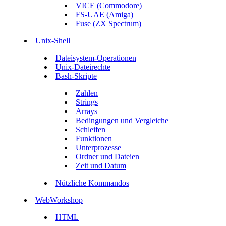
VICE (Commodore)
FS-UAE (Amiga)
Fuse (ZX Spectrum)
Unix-Shell
Dateisystem-Operationen
Unix-Dateirechte
Bash-Skripte
Zahlen
Strings
Arrays
Bedingungen und Vergleiche
Schleifen
Funktionen
Unterprozesse
Ordner und Dateien
Zeit und Datum
Nützliche Kommandos
WebWorkshop
HTML