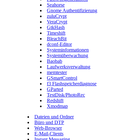
Seahorse
Gnome Authentifizierung
zuluCrypt
VeraCrypt
GtkHash
Timeshift
BleachBit
dconf-Editor
Systeminformationen
Systemüberwachung
Baobab
Laufwerksverwaltung
memtester
GSmartControl
f3 Flashspeicherdiagnose
GParted
TestDisk/PhotoRec
Redshift
Xmodmap
Dateien und Ordner
Büro und DTP
Web-Browser
E-Mail-Clients
Instant Messaging