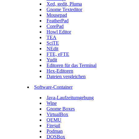
Xed, gedit, Pluma
Gnome Texteditor
Mousepad
FeatherPad
CorePad
Howl Editor
TEA
SciTE
NEdit
FTE, eFTE
Yudit
Editoren für das Terminal
Hex-Editoren
Dateien vergleichen
Software-Container
Java-Laufzeitumgebung
Wine
Gnome Boxes
VirtualBox
QEMU
Firejail
Podman
DOSBox