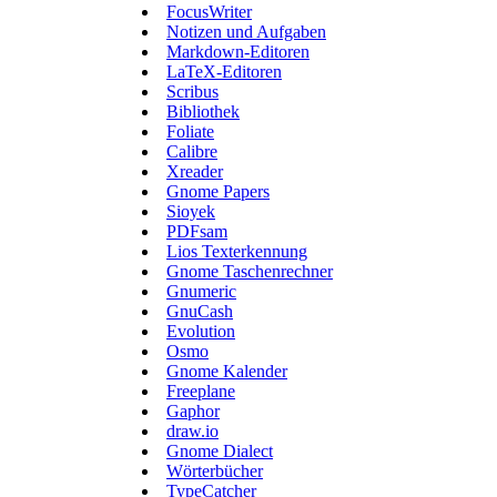
FocusWriter
Notizen und Aufgaben
Markdown-Editoren
LaTeX-Editoren
Scribus
Bibliothek
Foliate
Calibre
Xreader
Gnome Papers
Sioyek
PDFsam
Lios Texterkennung
Gnome Taschenrechner
Gnumeric
GnuCash
Evolution
Osmo
Gnome Kalender
Freeplane
Gaphor
draw.io
Gnome Dialect
Wörterbücher
TypeCatcher