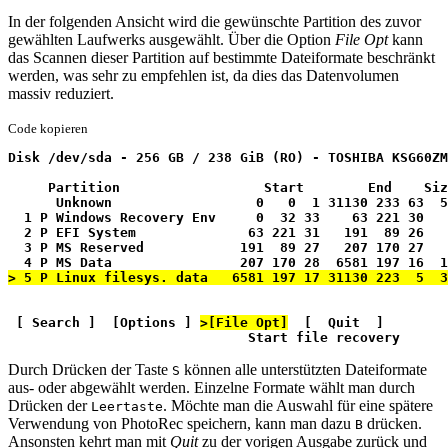
In der folgenden Ansicht wird die gewünschte Partition des zuvor
gewählten Laufwerks ausgewählt. Über die Option
File Opt
kann
das Scannen dieser Partition auf bestimmte Dateiformate beschränkt
werden, was sehr zu empfehlen ist, da dies das Datenvolumen
massiv reduziert.
Code kopieren
Disk /dev/sda - 256 GB / 238 GiB (RO) - TOSHIBA KSG60Z
     Partition                  Start        End    Siz
      Unknown                  0   0  1 31130 233 63  5
  1 P Windows Recovery Env     0  32 33    63 221 30   
  2 P EFI System              63 221 31   191  89 26   
  3 P MS Reserved            191  89 27   207 170 27   
  4 P MS Data                207 170 28  6581 197 16  1
> 5 P Linux filesys. data   6581 197 17 31130 223  5  3
 [ Search ]  [Options ] 
>[File Opt]
  [  Quit  ]
                              Start file recovery
Durch Drücken der Taste
können alle unterstützten Dateiformate
S
aus- oder abgewählt werden. Einzelne Formate wählt man durch
Drücken der
. Möchte man die Auswahl für eine spätere
Leertaste
Verwendung von PhotoRec speichern, kann man dazu
drücken.
B
Ansonsten kehrt man mit
Quit
zu der vorigen Ausgabe zurück und