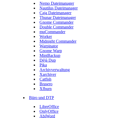
Nemo Dateimanager
Nautilus Dateimanager
Caja Dateimanager
Thunar Dateimanager
Gnome Commander
Double Commander
muCommander
Worker
Midnight Commander
Warpinator
Gnome Warp
MintBackup
Déjà Dup
Pika
Archivverwaltung
Xarchiver
Catfish
Brasero
Xfburn
Büro und DTP
LibreOffice
OnlyOffice
AbiWord