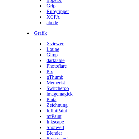
ripperX
Grip
Rubyripper
XCFA
abcde
Grafik
Xviewer
Loupe
Gimp
darktable
Photoflare
Pix
gThumb
Memerist
Switcheroo
imagemagick
Pinta
Zeichnung
InfiniPaint
mtPaint
Inkscape
Shotwell
Blender
Processing