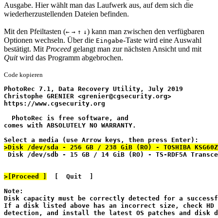
Ausgabe. Hier wählt man das Laufwerk aus, auf dem sich die
wiederherzustellenden Dateien befinden.
Mit den Pfeiltasten (
) kann man zwischen den verfügbaren
←
→
↑
↓
Optionen wechseln. Über die
-Taste wird eine Auswahl
Eingabe
bestätigt. Mit
Proceed
gelangt man zur nächsten Ansicht und mit
Quit
wird das Programm abgebrochen.
Code kopieren
PhotoRec 7.1, Data Recovery Utility, July 2019
Christophe GRENIER <grenier@cgsecurity.org>
https://www.cgsecurity.org
  PhotoRec is free software, and
comes with ABSOLUTELY NO WARRANTY.
Select a media (use Arrow keys, then press Enter):
>Disk /dev/sda - 256 GB / 238 GiB (RO) - TOSHIBA KSG60Z
 Disk /dev/sdb - 15 GB / 14 GiB (RO) - TS-RDF5A Transce
>[Proceed ]
  [  Quit  ]
Note:
Disk capacity must be correctly detected for a successf
If a disk listed above has an incorrect size, check HD 
detection, and install the latest OS patches and disk d