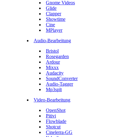
Gnome Videos
Glide
Clapper
Showtime
Cine
MPlayer
Audio-Bearbeitung
Bristol
Rosegarden
Ardour
Mixxx
Audacity
SoundConverter
Audio-Tagger
Mp3splt
Video-Bearbeitung
OpenShot
Pitivi
Flowblade
Shotcut
Cinelerra-GG