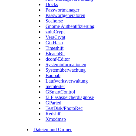
Docks
Passwortmanager
Passwortgeneratoren
Seahorse
Gnome Authentifizierung
zuluCrypt
VeraCrypt
GtkHash
Timeshift
BleachBit
dconf-Editor
Systeminformationen
Systemüberwachung
Baobab
Laufwerksverwaltung
memtester
GSmartControl
f3 Flashspeicherdiagnose
GParted
TestDisk/PhotoRec
Redshift
Xmodmap
Dateien und Ordner