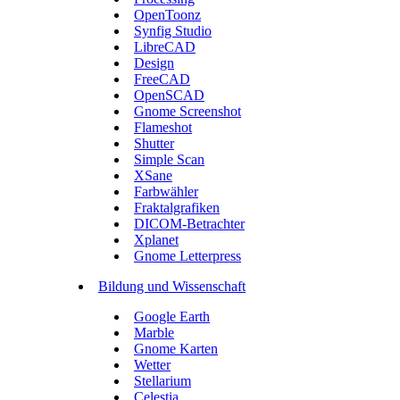
OpenToonz
Synfig Studio
LibreCAD
Design
FreeCAD
OpenSCAD
Gnome Screenshot
Flameshot
Shutter
Simple Scan
XSane
Farbwähler
Fraktalgrafiken
DICOM-Betrachter
Xplanet
Gnome Letterpress
Bildung und Wissenschaft
Google Earth
Marble
Gnome Karten
Wetter
Stellarium
Celestia