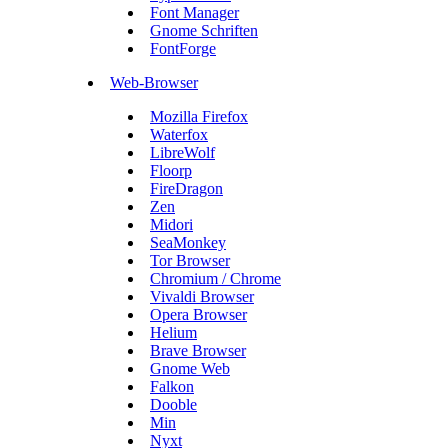
Font Manager
Gnome Schriften
FontForge
Web-Browser
Mozilla Firefox
Waterfox
LibreWolf
Floorp
FireDragon
Zen
Midori
SeaMonkey
Tor Browser
Chromium / Chrome
Vivaldi Browser
Opera Browser
Helium
Brave Browser
Gnome Web
Falkon
Dooble
Min
Nyxt