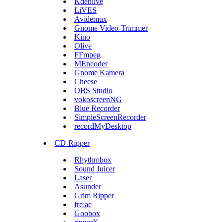
Kdenlive
LiVES
Avidemux
Gnome Video-Trimmer
Kino
Olive
FFmpeg
MEncoder
Gnome Kamera
Cheese
OBS Studio
vokoscreenNG
Blue Recorder
SimpleScreenRecorder
recordMyDesktop
CD-Ripper
Rhythmbox
Sound Juicer
Laser
Asunder
Grim Ripper
fre:ac
Goobox