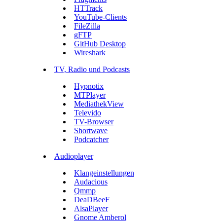
HTTrack
YouTube-Clients
FileZilla
gFTP
GitHub Desktop
Wireshark
TV, Radio und Podcasts
Hypnotix
MTPlayer
MediathekView
Televido
TV-Browser
Shortwave
Podcatcher
Audioplayer
Klangeinstellungen
Audacious
Qmmp
DeaDBeeF
AlsaPlayer
Gnome Amberol