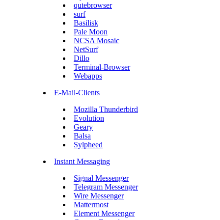
qutebrowser
surf
Basilisk
Pale Moon
NCSA Mosaic
NetSurf
Dillo
Terminal-Browser
Webapps
E-Mail-Clients
Mozilla Thunderbird
Evolution
Geary
Balsa
Sylpheed
Instant Messaging
Signal Messenger
Telegram Messenger
Wire Messenger
Mattermost
Element Messenger