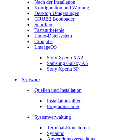
Nach der Installation
Konfiguration und Wartung
Desktop-Umgebungen
GRUB2 Bootloader
Schriften
Tastaturbefehle
Linux-Dateisystem
Cronjobs
LineageOS
Sony Xperia XA2
Samsung Galaxy A5
Sony Xperia SP
Software
Quellen und Installation
Installationshilfen
Programmstarter
Systemverwaltung
Terminal-Emulatoren
Synaptic
Anwendungsverwaltung