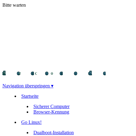
Bitte warten
decocode
decocode
deco
Navigation überspringen ▾
Startseite
Sicherer Computer
Browser-Kennung
Go Linux!
Dualboot-Installation