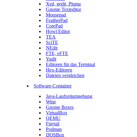
Xed, gedit, Pluma
Gnome Texteditor
Mousepad
FeatherPad
CorePad
Howl Editor
TEA
SciTE
NEdit
FTE, eFTE
Yudit
Editoren für das Terminal
Hex-Editoren
Dateien vergleichen
Software-Container
Java-Laufzeitumgebung
Wine
Gnome Boxes
VirtualBox
QEMU
Firejail
Podman
DOSBox