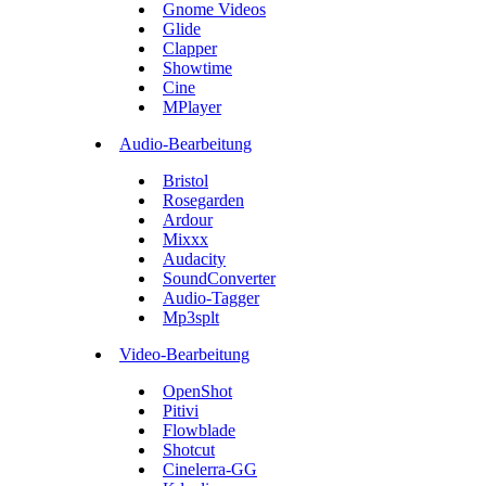
Gnome Videos
Glide
Clapper
Showtime
Cine
MPlayer
Audio-Bearbeitung
Bristol
Rosegarden
Ardour
Mixxx
Audacity
SoundConverter
Audio-Tagger
Mp3splt
Video-Bearbeitung
OpenShot
Pitivi
Flowblade
Shotcut
Cinelerra-GG