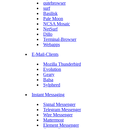
qutebrowser
surf
Basilisk
Pale Moon
NCSA Mosaic
NetSurf
Dillo
Terminal-Browser
Webapps
E-Mail-Clients
Mozilla Thunderbird
Evolution
Geary
Balsa
Sylpheed
Instant Messaging
Signal Messenger
Telegram Messenger
Wire Messenger
Mattermost
Element Messenger