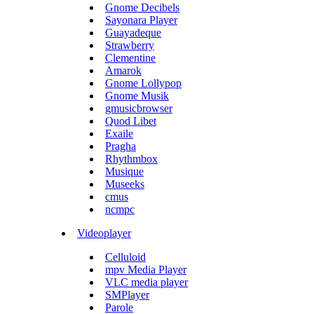
Gnome Decibels
Sayonara Player
Guayadeque
Strawberry
Clementine
Amarok
Gnome Lollypop
Gnome Musik
gmusicbrowser
Quod Libet
Exaile
Pragha
Rhythmbox
Musique
Museeks
cmus
ncmpc
Videoplayer
Celluloid
mpv Media Player
VLC media player
SMPlayer
Parole