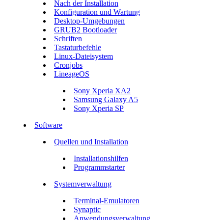
Nach der Installation
Konfiguration und Wartung
Desktop-Umgebungen
GRUB2 Bootloader
Schriften
Tastaturbefehle
Linux-Dateisystem
Cronjobs
LineageOS
Sony Xperia XA2
Samsung Galaxy A5
Sony Xperia SP
Software
Quellen und Installation
Installationshilfen
Programmstarter
Systemverwaltung
Terminal-Emulatoren
Synaptic
Anwendungsverwaltung