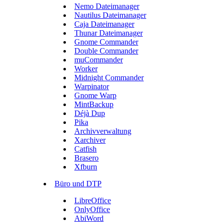
Nemo Dateimanager
Nautilus Dateimanager
Caja Dateimanager
Thunar Dateimanager
Gnome Commander
Double Commander
muCommander
Worker
Midnight Commander
Warpinator
Gnome Warp
MintBackup
Déjà Dup
Pika
Archivverwaltung
Xarchiver
Catfish
Brasero
Xfburn
Büro und DTP
LibreOffice
OnlyOffice
AbiWord