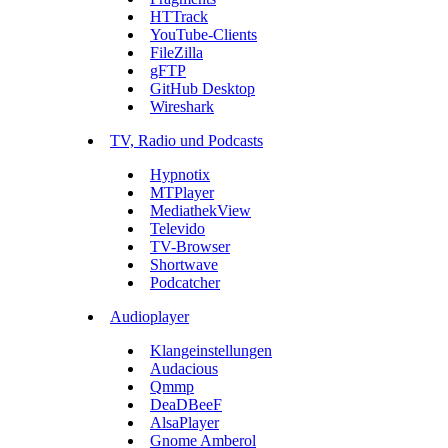
HTTrack
YouTube-Clients
FileZilla
gFTP
GitHub Desktop
Wireshark
TV, Radio und Podcasts
Hypnotix
MTPlayer
MediathekView
Televido
TV-Browser
Shortwave
Podcatcher
Audioplayer
Klangeinstellungen
Audacious
Qmmp
DeaDBeeF
AlsaPlayer
Gnome Amberol