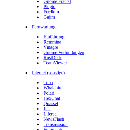
Gnome Fractal
Pidgin
Ferdium
Gajim
Fernwartung
Einführung
Remmina
Vinagre
Gnome Verbindungen
RustDesk
TeamViewer
Internet (sonstige)
Tuba
Whalebird
Polari
HexChat
Quassel
Jitsi
Liferea
NewsFlash
Transmission
Fragments