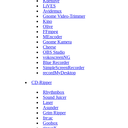
Kdenlive
LiVES
Avidemux
Gnome Video-Trimmer
Kino
Olive
FFmpeg
MEncoder
Gnome Kamera
Cheese
OBS Studio
vokoscreenNG
Blue Recorder
SimpleScreenRecorder
recordMyDesktop
CD-Ripper
Rhythmbox
Sound Juicer
Laser
Asunder
Grim Ripper
fre:ac
Goobox