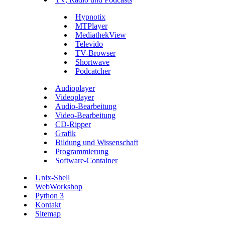
Hypnotix
MTPlayer
MediathekView
Televido
TV-Browser
Shortwave
Podcatcher
Audioplayer
Videoplayer
Audio-Bearbeitung
Video-Bearbeitung
CD-Ripper
Grafik
Bildung und Wissenschaft
Programmierung
Software-Container
Unix-Shell
WebWorkshop
Python 3
Kontakt
Sitemap