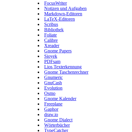
FocusWriter
Notizen und Aufgaben
Markdown-Editoren
LaTeX-Editoren
Scribus
Bibliothek
Foliate
Calibre
Xreader
Gnome Papers
Sioyek
PDFsam
Lios Texterkennung
Gnome Taschenrechner
Gnumeric
GnuCash
Evolution
Osmo
Gnome Kalender
Freeplane
Gaphor
draw.io
Gnome Dialect
Wörterbücher
TypeCatcher