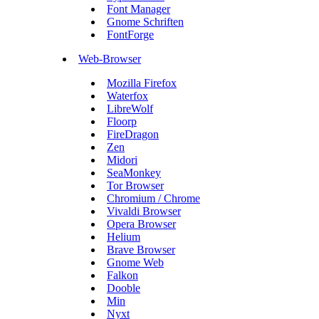
Font Manager
Gnome Schriften
FontForge
Web-Browser
Mozilla Firefox
Waterfox
LibreWolf
Floorp
FireDragon
Zen
Midori
SeaMonkey
Tor Browser
Chromium / Chrome
Vivaldi Browser
Opera Browser
Helium
Brave Browser
Gnome Web
Falkon
Dooble
Min
Nyxt