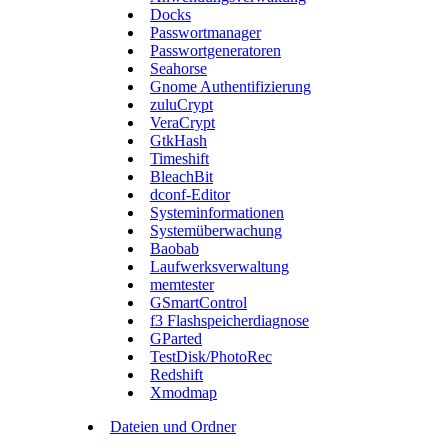
Docks
Passwortmanager
Passwortgeneratoren
Seahorse
Gnome Authentifizierung
zuluCrypt
VeraCrypt
GtkHash
Timeshift
BleachBit
dconf-Editor
Systeminformationen
Systemüberwachung
Baobab
Laufwerksverwaltung
memtester
GSmartControl
f3 Flashspeicherdiagnose
GParted
TestDisk/PhotoRec
Redshift
Xmodmap
Dateien und Ordner