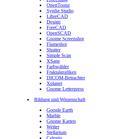
OpenToonz
Synfig Studio
LibreCAD
Design
FreeCAD
OpenSCAD
Gnome Screenshot
Flameshot
Shutter
Simple Scan
XSane
Farbwähler
Fraktalgrafiken
DICOM-Betrachter
Xplanet
Gnome Letterpress
Bildung und Wissenschaft
Google Earth
Marble
Gnome Karten
Wetter
Stellarium
Celestia