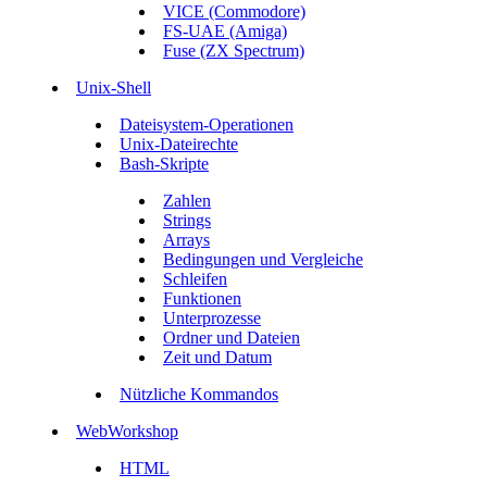
VICE (Commodore)
FS-UAE (Amiga)
Fuse (ZX Spectrum)
Unix-Shell
Dateisystem-Operationen
Unix-Dateirechte
Bash-Skripte
Zahlen
Strings
Arrays
Bedingungen und Vergleiche
Schleifen
Funktionen
Unterprozesse
Ordner und Dateien
Zeit und Datum
Nützliche Kommandos
WebWorkshop
HTML