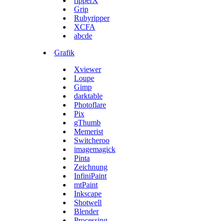
ripperX
Grip
Rubyripper
XCFA
abcde
Grafik
Xviewer
Loupe
Gimp
darktable
Photoflare
Pix
gThumb
Memerist
Switcheroo
imagemagick
Pinta
Zeichnung
InfiniPaint
mtPaint
Inkscape
Shotwell
Blender
Processing