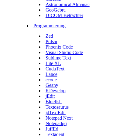
Astronomical Almanac
GeoGebra
DICOM-Betrachter
Programmierung
Zed
Pulsar
Phoenix Code
Visual Studio Code
Sublime Text
Lite XL
CudaText
Lapce
ecode
Geany
KDevelop
jEdit
Bluefish
Textosaurus
jdTextEdit
Notepad Next
Notepadqq
JuffEd
Textadept