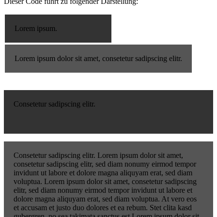
Dieser Code führt zu folgender Darstellung:
Lorem ipsum.
Lorem ipsum dolor sit amet, consetetur sadipscing elitr.
Consetetur sadipscing elitr.
Consetetur sadipscing elitr. Lorem ipsum dolor sit amet,
consetetur sadipscing elitr, sed diam nonumy eirmod tempor
invidunt ut labore et dolore magna aliquyam erat, sed diam
voluptua. Lorem ipsum dolor sit amet, consetetur sadipscing
elitr, sed diam nonumy eirmod tempor invidunt ut labore et
dolore magna aliquyam erat, sed diam voluptua. At vero eos
et accusam et justo duo dolores et ea rebum. Stet clita kasd
gubergren, no sea takimata sanctus est Lorem ipsum dolor sit