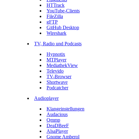
HTTrack
YouTube-Clients
FileZilla
gFTP
GitHub Desktop
Wireshark
TV, Radio und Podcasts
Hypnotix
MTPlayer
MediathekView
Televido
TV-Browser
Shortwave
Podcatcher
Audioplayer
Klangeinstellungen
Audacious
Qmmp
DeaDBeeF
AlsaPlayer
Gnome Amberol