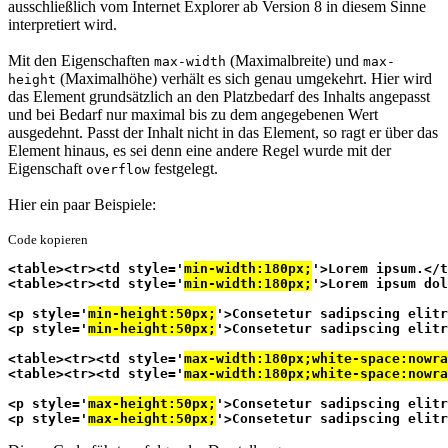
ausschließlich vom Internet Explorer ab Version 8 in diesem Sinne
interpretiert wird.
Mit den Eigenschaften
(Maximalbreite) und
max-width
max-
(Maximalhöhe) verhält es sich genau umgekehrt. Hier wird
height
das Element grundsätzlich an den Platzbedarf des Inhalts angepasst
und bei Bedarf nur maximal bis zu dem angegebenen Wert
ausgedehnt. Passt der Inhalt nicht in das Element, so ragt er über das
Element hinaus, es sei denn eine andere Regel wurde mit der
Eigenschaft
festgelegt.
overflow
Hier ein paar Beispiele:
Code kopieren
<table><tr><td style='
min-width:180px;
'>Lorem ipsum.</t
<table><tr><td style='
min-width:180px;
'>Lorem ipsum dol
<p style='
min-height:50px;
'>Consetetur sadipscing elitr
<p style='
min-height:50px;
'>Consetetur sadipscing elitr
<table><tr><td style='
max-width:180px;white-space:nowra
<table><tr><td style='
max-width:180px;white-space:nowra
<p style='
max-height:50px;
'>Consetetur sadipscing elitr
<p style='
max-height:50px;
'>Consetetur sadipscing elitr