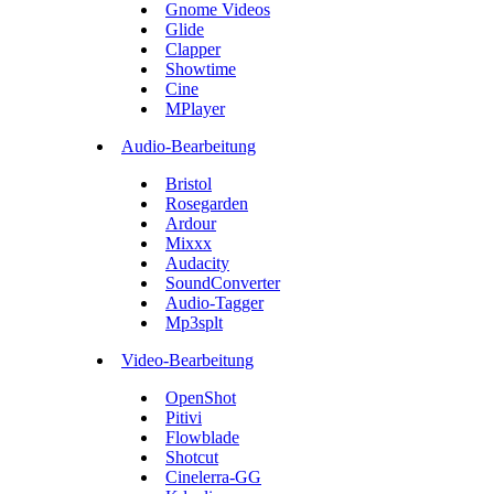
Gnome Videos
Glide
Clapper
Showtime
Cine
MPlayer
Audio-Bearbeitung
Bristol
Rosegarden
Ardour
Mixxx
Audacity
SoundConverter
Audio-Tagger
Mp3splt
Video-Bearbeitung
OpenShot
Pitivi
Flowblade
Shotcut
Cinelerra-GG