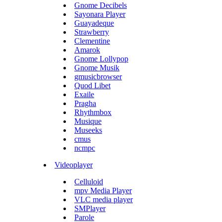
Gnome Decibels
Sayonara Player
Guayadeque
Strawberry
Clementine
Amarok
Gnome Lollypop
Gnome Musik
gmusicbrowser
Quod Libet
Exaile
Pragha
Rhythmbox
Musique
Museeks
cmus
ncmpc
Videoplayer
Celluloid
mpv Media Player
VLC media player
SMPlayer
Parole