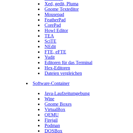
Xed, gedit, Pluma
Gnome Texteditor
Mousepad
FeatherPad
CorePad
Howl Editor
TEA
SciTE
NEdit
FTE, eFTE
Yudit
Editoren für das Terminal
Hex-Editoren
Dateien vergleichen
Software-Container
Java-Laufzeitumgebung
Wine
Gnome Boxes
VirtualBox
QEMU
Firejail
Podman
DOSBox