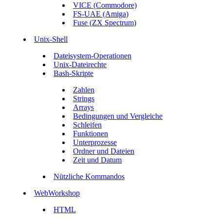
VICE (Commodore)
FS-UAE (Amiga)
Fuse (ZX Spectrum)
Unix-Shell
Dateisystem-Operationen
Unix-Dateirechte
Bash-Skripte
Zahlen
Strings
Arrays
Bedingungen und Vergleiche
Schleifen
Funktionen
Unterprozesse
Ordner und Dateien
Zeit und Datum
Nützliche Kommandos
WebWorkshop
HTML