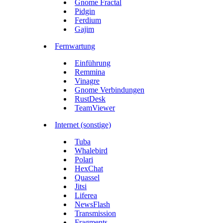
Gnome Fractal
Pidgin
Ferdium
Gajim
Fernwartung
Einführung
Remmina
Vinagre
Gnome Verbindungen
RustDesk
TeamViewer
Internet (sonstige)
Tuba
Whalebird
Polari
HexChat
Quassel
Jitsi
Liferea
NewsFlash
Transmission
Fragments