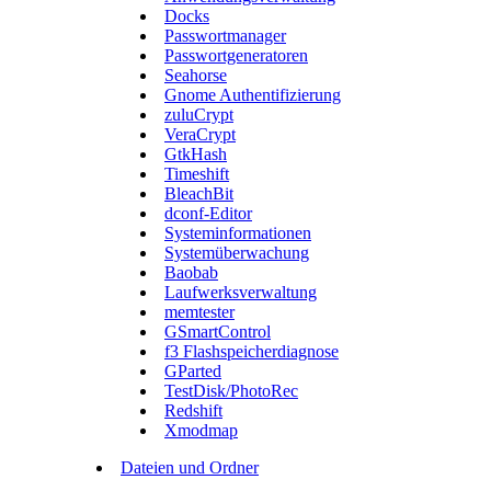
Docks
Passwortmanager
Passwortgeneratoren
Seahorse
Gnome Authentifizierung
zuluCrypt
VeraCrypt
GtkHash
Timeshift
BleachBit
dconf-Editor
Systeminformationen
Systemüberwachung
Baobab
Laufwerksverwaltung
memtester
GSmartControl
f3 Flashspeicherdiagnose
GParted
TestDisk/PhotoRec
Redshift
Xmodmap
Dateien und Ordner