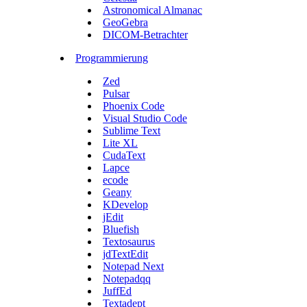
Astronomical Almanac
GeoGebra
DICOM-Betrachter
Programmierung
Zed
Pulsar
Phoenix Code
Visual Studio Code
Sublime Text
Lite XL
CudaText
Lapce
ecode
Geany
KDevelop
jEdit
Bluefish
Textosaurus
jdTextEdit
Notepad Next
Notepadqq
JuffEd
Textadept