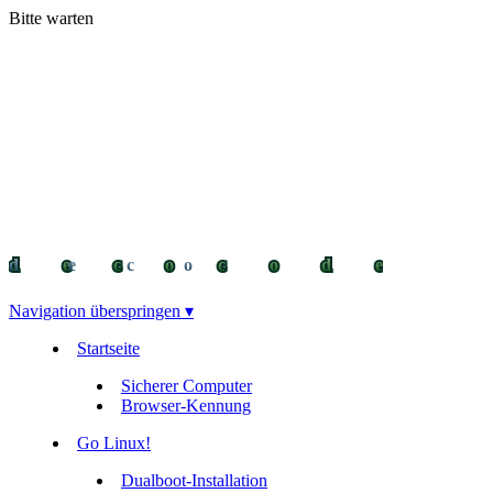
Bitte warten
decocode
decocode
deco
Navigation überspringen ▾
Startseite
Sicherer Computer
Browser-Kennung
Go Linux!
Dualboot-Installation