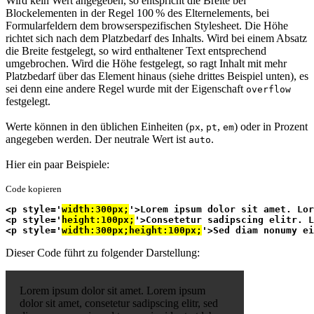
Wird kein Wert angegeben, so entspricht die Breite bei
Blockelementen in der Regel 100 % des Elternelements, bei
Formularfeldern dem browserspezifischen Stylesheet. Die Höhe
richtet sich nach dem Platzbedarf des Inhalts. Wird bei einem Absatz
die Breite festgelegt, so wird enthaltener Text entsprechend
umgebrochen. Wird die Höhe festgelegt, so ragt Inhalt mit mehr
Platzbedarf über das Element hinaus (siehe drittes Beispiel unten), es
sei denn eine andere Regel wurde mit der Eigenschaft
overflow
festgelegt.
Werte können in den üblichen Einheiten (
,
,
) oder in Prozent
px
pt
em
angegeben werden. Der neutrale Wert ist
.
auto
Hier ein paar Beispiele:
Code kopieren
<p style='
width:300px;
'>Lorem ipsum dolor sit amet. Lor
<p style='
height:100px;
'>Consetetur sadipscing elitr. L
<p style='
width:300px;height:100px;
'>Sed diam nonumy ei
Dieser Code führt zu folgender Darstellung:
Lorem ipsum dolor sit amet. Lorem ipsum
dolor sit amet, consetetur sadipscing elitr, sed