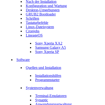
Nach der Installation
Konfiguration und Wartung
Desktop-Umgebungen
GRUB2 Bootloader
Schriften
Tastaturbefehle
Linux-Dateisystem
Cronjobs
LineageOS
Sony Xperia XA2
Samsung Galaxy A5
Sony Xperia SP
Software
Quellen und Installation
Installationshilfen
Programmstarter
Systemverwaltung
Terminal-Emulatoren
Synaptic
Anwendungsverwaltung