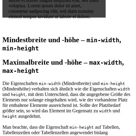
labore et dolore magna aliquyam erat, sed diam
voluptua. Lorem ipsum dolor sit amet,
consetetur sadipscing elitr, sed diam nonumy
eirmod tempor invidunt ut labore et dolore.
Mindestbreite und -höhe –
,
min-width
min-height
Maximalbreite und -höhe –
,
max-width
max-height
Die Eigenschaften
(Mindestbreite) und
min-width
min-height
(Mindesthöhe) verhalten sich ähnlich wie die Eigenschaften
width
und
, mit dem Unterschied, dass die angegebene Größe des
height
Elements nur solange eingehalten wird, wie der vorhandene Platz
für enthaltene Elemente ausreichend ist. Sollte der Platzbedarf
größer sein, so wird das Element im Gegensatz zu
und
width
ausgedehnt.
height
Man beachte, dass die Eigenschaft
auf Tabellen,
min-height
Tabellenzeilen oder Tabellenzellen angewendet bislang