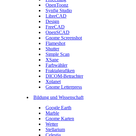
OpenToonz
Synfig Studio
LibreCAD
Design
FreeCAD
OpenSCAD
Gnome Screenshot
Flameshot
Shutter
Simple Scan
XSane
Farbwähler
Fraktalgrafiken
DICOM-Betrachter
Xplanet
Gnome Letterpress
Bildung und Wissenschaft
Google Earth
Marble
Gnome Karten
Wetter
Stellarium
Celestia