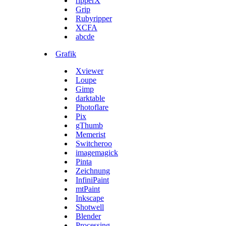
ripperX
Grip
Rubyripper
XCFA
abcde
Grafik
Xviewer
Loupe
Gimp
darktable
Photoflare
Pix
gThumb
Memerist
Switcheroo
imagemagick
Pinta
Zeichnung
InfiniPaint
mtPaint
Inkscape
Shotwell
Blender
Processing