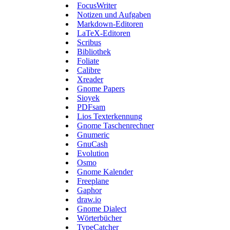
FocusWriter
Notizen und Aufgaben
Markdown-Editoren
LaTeX-Editoren
Scribus
Bibliothek
Foliate
Calibre
Xreader
Gnome Papers
Sioyek
PDFsam
Lios Texterkennung
Gnome Taschenrechner
Gnumeric
GnuCash
Evolution
Osmo
Gnome Kalender
Freeplane
Gaphor
draw.io
Gnome Dialect
Wörterbücher
TypeCatcher