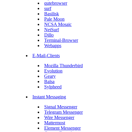
qutebrowser
surf
Basilisk
Pale Moon
NCSA Mosaic
NetSurf
Dillo
Terminal-Browser
Webapps
E-Mail-Clients
Mozilla Thunderbird
Evolution
Geary
Balsa
Sylpheed
Instant Messaging
Signal Messenger
Telegram Messenger
Wire Messenger
Mattermost
Element Messenger