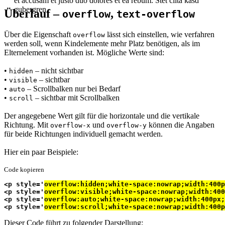
et accusam et justo duo dolores et ea rebum. Stet clita kasd
gubergren.
Überlauf –
,
overflow
text-overflow
Über die Eigenschaft
lässt sich einstellen, wie verfahren
overflow
werden soll, wenn Kindelemente mehr Platz benötigen, als im
Elternelement vorhanden ist. Mögliche Werte sind:
•
– nicht sichtbar
hidden
•
– sichtbar
visible
•
– Scrollbalken nur bei Bedarf
auto
•
– sichtbar mit Scrollbalken
scroll
Der angegebene Wert gilt für die horizontale und die vertikale
Richtung. Mit
und
können die Angaben
overflow-x
overflow-y
für beide Richtungen individuell gemacht werden.
Hier ein paar Beispiele:
Code kopieren
<p style='
overflow:hidden;white-space:nowrap;width:400p
<p style='
overflow:visible;white-space:nowrap;width:400
<p style='
overflow:auto;white-space:nowrap;width:400px;
<p style='
overflow:scroll;white-space:nowrap;width:400p
Dieser Code führt zu folgender Darstellung: