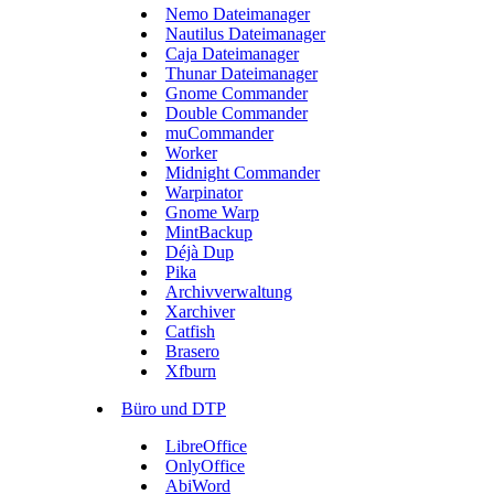
Nemo Dateimanager
Nautilus Dateimanager
Caja Dateimanager
Thunar Dateimanager
Gnome Commander
Double Commander
muCommander
Worker
Midnight Commander
Warpinator
Gnome Warp
MintBackup
Déjà Dup
Pika
Archivverwaltung
Xarchiver
Catfish
Brasero
Xfburn
Büro und DTP
LibreOffice
OnlyOffice
AbiWord