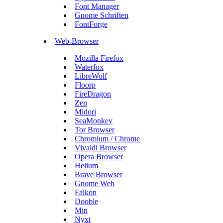
Font Manager
Gnome Schriften
FontForge
Web-Browser
Mozilla Firefox
Waterfox
LibreWolf
Floorp
FireDragon
Zen
Midori
SeaMonkey
Tor Browser
Chromium / Chrome
Vivaldi Browser
Opera Browser
Helium
Brave Browser
Gnome Web
Falkon
Dooble
Min
Nyxt