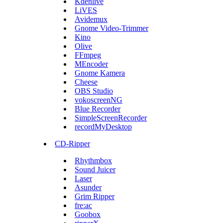
Kdenlive
LiVES
Avidemux
Gnome Video-Trimmer
Kino
Olive
FFmpeg
MEncoder
Gnome Kamera
Cheese
OBS Studio
vokoscreenNG
Blue Recorder
SimpleScreenRecorder
recordMyDesktop
CD-Ripper
Rhythmbox
Sound Juicer
Laser
Asunder
Grim Ripper
fre:ac
Goobox