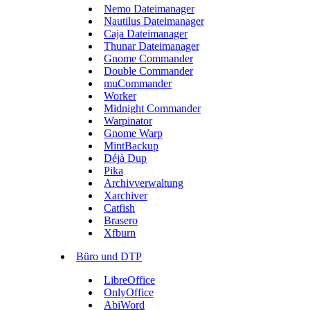
Nemo Dateimanager
Nautilus Dateimanager
Caja Dateimanager
Thunar Dateimanager
Gnome Commander
Double Commander
muCommander
Worker
Midnight Commander
Warpinator
Gnome Warp
MintBackup
Déjà Dup
Pika
Archivverwaltung
Xarchiver
Catfish
Brasero
Xfburn
Büro und DTP
LibreOffice
OnlyOffice
AbiWord