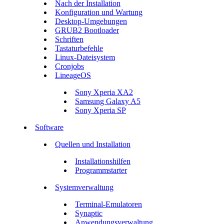
Nach der Installation
Konfiguration und Wartung
Desktop-Umgebungen
GRUB2 Bootloader
Schriften
Tastaturbefehle
Linux-Dateisystem
Cronjobs
LineageOS
Sony Xperia XA2
Samsung Galaxy A5
Sony Xperia SP
Software
Quellen und Installation
Installationshilfen
Programmstarter
Systemverwaltung
Terminal-Emulatoren
Synaptic
Anwendungsverwaltung