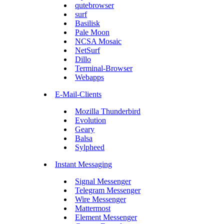
qutebrowser
surf
Basilisk
Pale Moon
NCSA Mosaic
NetSurf
Dillo
Terminal-Browser
Webapps
E-Mail-Clients
Mozilla Thunderbird
Evolution
Geary
Balsa
Sylpheed
Instant Messaging
Signal Messenger
Telegram Messenger
Wire Messenger
Mattermost
Element Messenger