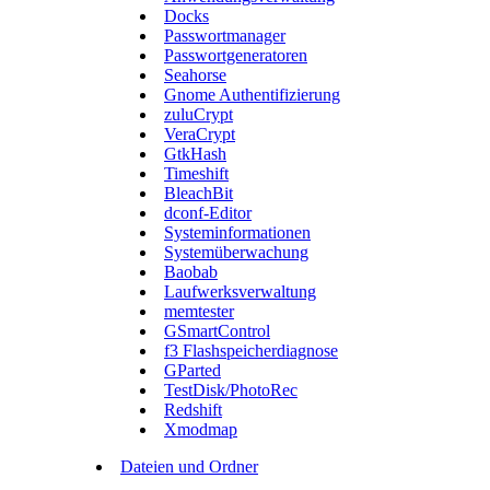
Docks
Passwortmanager
Passwortgeneratoren
Seahorse
Gnome Authentifizierung
zuluCrypt
VeraCrypt
GtkHash
Timeshift
BleachBit
dconf-Editor
Systeminformationen
Systemüberwachung
Baobab
Laufwerksverwaltung
memtester
GSmartControl
f3 Flashspeicherdiagnose
GParted
TestDisk/PhotoRec
Redshift
Xmodmap
Dateien und Ordner