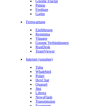
Gnome Fractal
Pidgin
Ferdium
Gajim
Fernwartung
Einführung
Remmina
Vinagre
Gnome Verbindungen
RustDesk
TeamViewer
Internet (sonstige)
Tuba
Whalebird
Polari
HexChat
Quassel
Jitsi
Liferea
NewsFlash
Transmission
Fragments