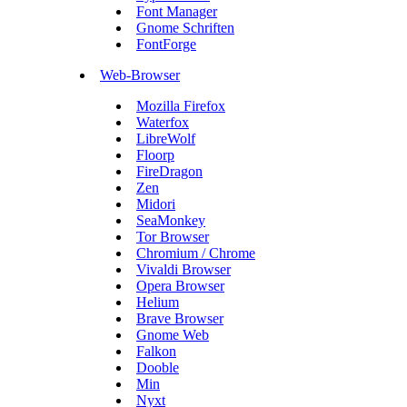
Font Manager
Gnome Schriften
FontForge
Web-Browser
Mozilla Firefox
Waterfox
LibreWolf
Floorp
FireDragon
Zen
Midori
SeaMonkey
Tor Browser
Chromium / Chrome
Vivaldi Browser
Opera Browser
Helium
Brave Browser
Gnome Web
Falkon
Dooble
Min
Nyxt