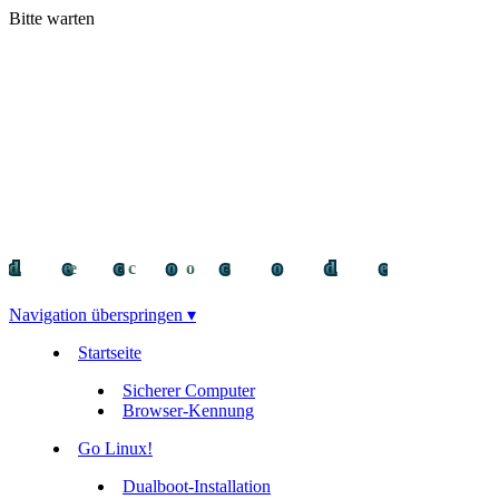
Bitte warten
decocode
decocode
deco
Navigation überspringen ▾
Startseite
Sicherer Computer
Browser-Kennung
Go Linux!
Dualboot-Installation