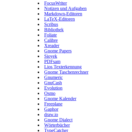
FocusWriter
Notizen und Aufgaben
Markdown-Editoren
LaTeX-Editoren
Scribus
Bibliothek
Foliate
Calibre
Xreader
Gnome Papers
Sioyek
PDFsam
Lios Texterkennung
Gnome Taschenrechner
Gnumeric
GnuCash
Evolution
Osmo
Gnome Kalender
Freeplane
Gaphor
draw.io
Gnome Dialect
Wörterbücher
TypeCatcher