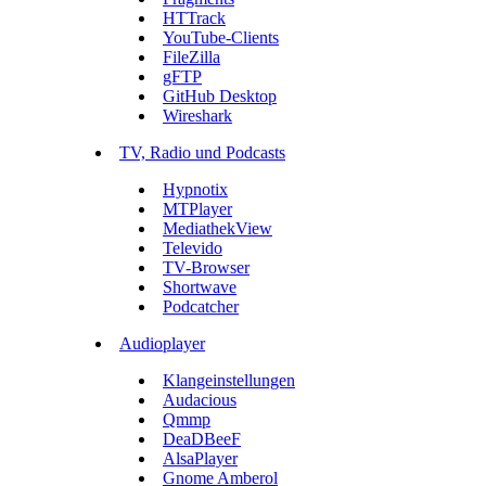
HTTrack
YouTube-Clients
FileZilla
gFTP
GitHub Desktop
Wireshark
TV, Radio und Podcasts
Hypnotix
MTPlayer
MediathekView
Televido
TV-Browser
Shortwave
Podcatcher
Audioplayer
Klangeinstellungen
Audacious
Qmmp
DeaDBeeF
AlsaPlayer
Gnome Amberol