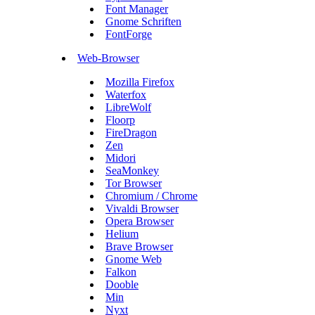
Font Manager
Gnome Schriften
FontForge
Web-Browser
Mozilla Firefox
Waterfox
LibreWolf
Floorp
FireDragon
Zen
Midori
SeaMonkey
Tor Browser
Chromium / Chrome
Vivaldi Browser
Opera Browser
Helium
Brave Browser
Gnome Web
Falkon
Dooble
Min
Nyxt