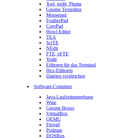
Xed, gedit, Pluma
Gnome Texteditor
Mousepad
FeatherPad
CorePad
Howl Editor
TEA
SciTE
NEdit
FTE, eFTE
Yudit
Editoren für das Terminal
Hex-Editoren
Dateien vergleichen
Software-Container
Java-Laufzeitumgebung
Wine
Gnome Boxes
VirtualBox
QEMU
Firejail
Podman
DOSBox