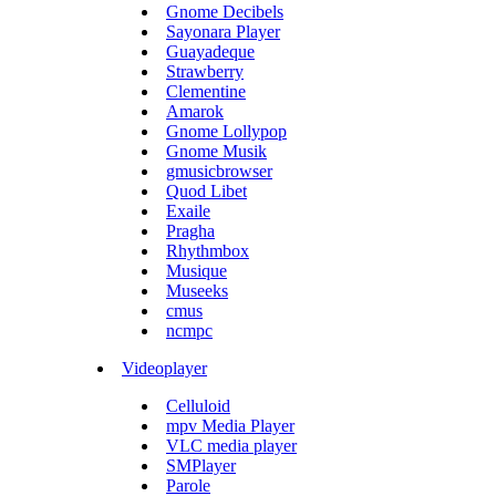
Gnome Decibels
Sayonara Player
Guayadeque
Strawberry
Clementine
Amarok
Gnome Lollypop
Gnome Musik
gmusicbrowser
Quod Libet
Exaile
Pragha
Rhythmbox
Musique
Museeks
cmus
ncmpc
Videoplayer
Celluloid
mpv Media Player
VLC media player
SMPlayer
Parole