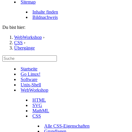
Sitemap
Inhalte finden
Bildnachweis
Du bist hier:
WebWorkshop
›
CSS
›
Übergänge
Startseite
Go Linux!
Software
Unix-Shell
WebWorkshop
HTML
SVG
MathML
CSS
Alle CSS-Eigenschaften
Grundlagen