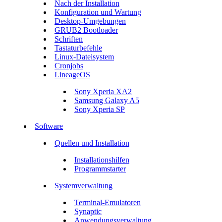
Nach der Installation
Konfiguration und Wartung
Desktop-Umgebungen
GRUB2 Bootloader
Schriften
Tastaturbefehle
Linux-Dateisystem
Cronjobs
LineageOS
Sony Xperia XA2
Samsung Galaxy A5
Sony Xperia SP
Software
Quellen und Installation
Installationshilfen
Programmstarter
Systemverwaltung
Terminal-Emulatoren
Synaptic
Anwendungsverwaltung