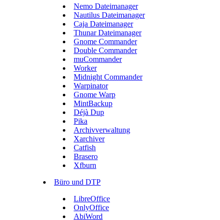
Nemo Dateimanager
Nautilus Dateimanager
Caja Dateimanager
Thunar Dateimanager
Gnome Commander
Double Commander
muCommander
Worker
Midnight Commander
Warpinator
Gnome Warp
MintBackup
Déjà Dup
Pika
Archivverwaltung
Xarchiver
Catfish
Brasero
Xfburn
Büro und DTP
LibreOffice
OnlyOffice
AbiWord