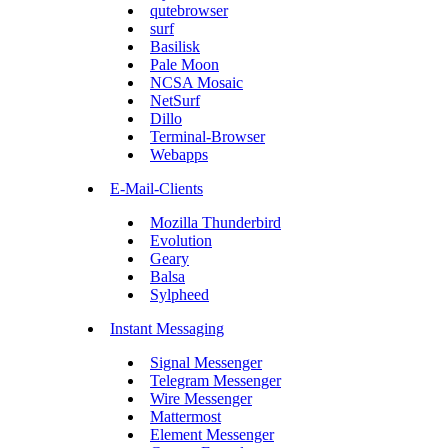
qutebrowser
surf
Basilisk
Pale Moon
NCSA Mosaic
NetSurf
Dillo
Terminal-Browser
Webapps
E-Mail-Clients
Mozilla Thunderbird
Evolution
Geary
Balsa
Sylpheed
Instant Messaging
Signal Messenger
Telegram Messenger
Wire Messenger
Mattermost
Element Messenger