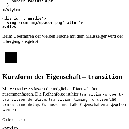
    border-radius:30px;
  }
</style>
<div id='transdiv'>
  <img src='img/spacer.png' alt=''>
</div>
Beim Überfahren der weißen Fläche mit dem Mauszeiger wird der
Übergang ausgelöst.
Kurzform der Eigenschaft –
transition
Mit
lassen die möglichen Eigenschaften
transition
zusammenfassen. Die Reihenfolge ist hier
,
transition-property
,
und
transition-duration
transition-timing-function
. Es müssen nicht alle Eigenschaften angegeben
transition-delay
werden.
Code kopieren
<style>