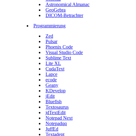
Astronomical Almanac
GeoGebra
DICOM-Betrachter
Programmierung
Zed
Pulsar
Phoenix Code
Visual Studio Code
Sublime Text
Lite XL
CudaText
Lapce
ecode
Geany
KDevelop
jEdit
Bluefish
Textosaurus
jdTextEdit
Notepad Next
Notepadqq
JuffEd
Textadept