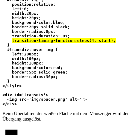
    position:relative;
    left:0;
    width:20px;
    height:20px;
    background-color:blue;
    border:20px solid black;
    border-radius:0px;
    transition-duration:.9s;
transition-timing-function:steps(4, start);
  }
  #transdiv:hover img {
    left:200px;
    width:100px;
    height:100px;
    background-color:red;
    border:5px solid green;
    border-radius:30px;
  }
</style>
<div id='transdiv'>
  <img src='img/spacer.png' alt=''>
</div>
Beim Überfahren der weißen Fläche mit dem Mauszeiger wird der
Übergang ausgelöst.