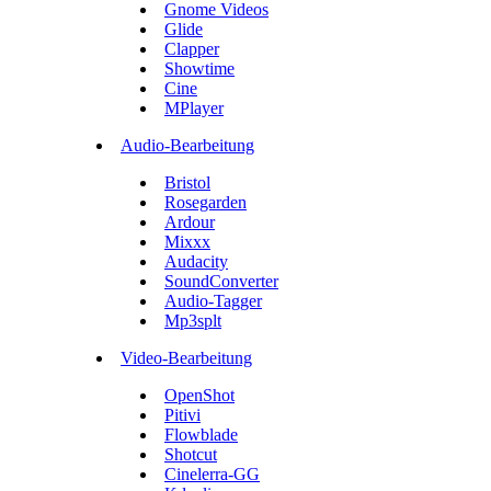
Gnome Videos
Glide
Clapper
Showtime
Cine
MPlayer
Audio-Bearbeitung
Bristol
Rosegarden
Ardour
Mixxx
Audacity
SoundConverter
Audio-Tagger
Mp3splt
Video-Bearbeitung
OpenShot
Pitivi
Flowblade
Shotcut
Cinelerra-GG