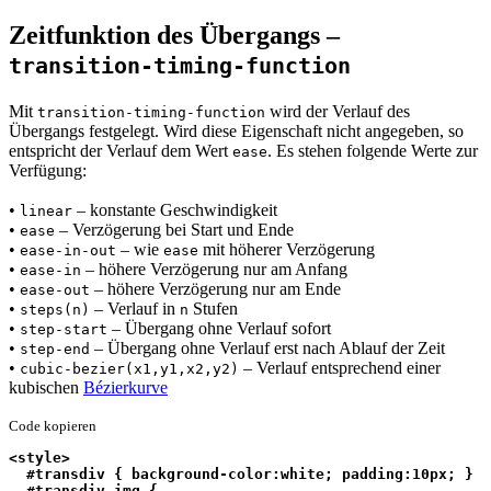
Zeitfunktion des Übergangs –
transition-timing-function
Mit
wird der Verlauf des
transition-timing-function
Übergangs festgelegt. Wird diese Eigenschaft nicht angegeben, so
entspricht der Verlauf dem Wert
. Es stehen folgende Werte zur
ease
Verfügung:
•
– konstante Geschwindigkeit
linear
•
– Verzögerung bei Start und Ende
ease
•
– wie
mit höherer Verzögerung
ease-in-out
ease
•
– höhere Verzögerung nur am Anfang
ease-in
•
– höhere Verzögerung nur am Ende
ease-out
•
– Verlauf in
Stufen
steps(n)
n
•
– Übergang ohne Verlauf sofort
step-start
•
– Übergang ohne Verlauf erst nach Ablauf der Zeit
step-end
•
– Verlauf entsprechend einer
cubic-bezier(x1,y1,x2,y2)
kubischen
Bézierkurve
Code kopieren
<style>
  #transdiv { background-color:white; padding:10px; }
  #transdiv img {