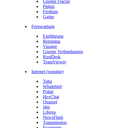
Gnome Fractal
Pidgin
Ferdium
Gajim
Fernwartung
Einführung
Remmina
Vinagre
Gnome Verbindungen
RustDesk
TeamViewer
Internet (sonstige)
Tuba
Whalebird
Polari
HexChat
Quassel
Jitsi
Liferea
NewsFlash
Transmission
Fragments