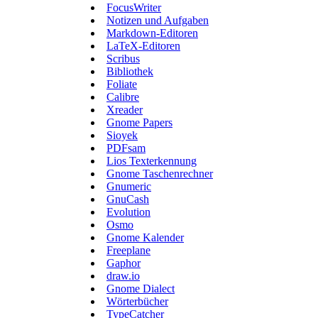
FocusWriter
Notizen und Aufgaben
Markdown-Editoren
LaTeX-Editoren
Scribus
Bibliothek
Foliate
Calibre
Xreader
Gnome Papers
Sioyek
PDFsam
Lios Texterkennung
Gnome Taschenrechner
Gnumeric
GnuCash
Evolution
Osmo
Gnome Kalender
Freeplane
Gaphor
draw.io
Gnome Dialect
Wörterbücher
TypeCatcher