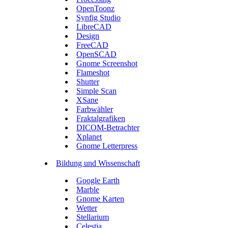
OpenToonz
Synfig Studio
LibreCAD
Design
FreeCAD
OpenSCAD
Gnome Screenshot
Flameshot
Shutter
Simple Scan
XSane
Farbwähler
Fraktalgrafiken
DICOM-Betrachter
Xplanet
Gnome Letterpress
Bildung und Wissenschaft
Google Earth
Marble
Gnome Karten
Wetter
Stellarium
Celestia