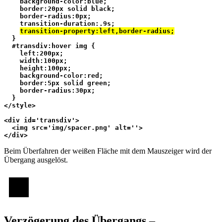
    background-color:blue;
    border:20px solid black;
    border-radius:0px;
    transition-duration:.9s;
transition-property:left,border-radius;
  }
  #transdiv:hover img {
    left:200px;
    width:100px;
    height:100px;
    background-color:red;
    border:5px solid green;
    border-radius:30px;
  }
</style>
<div id='transdiv'>
  <img src='img/spacer.png' alt=''>
</div>
Beim Überfahren der weißen Fläche mit dem Mauszeiger wird der
Übergang ausgelöst.
Verzögerung des Übergangs –