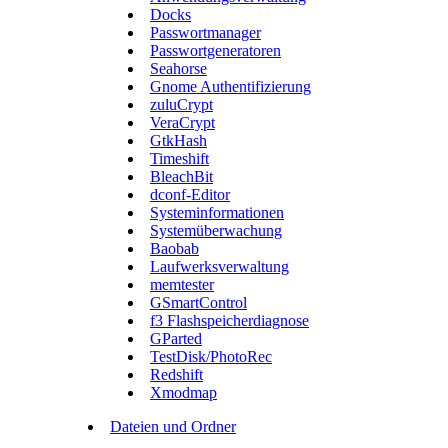
Docks
Passwortmanager
Passwortgeneratoren
Seahorse
Gnome Authentifizierung
zuluCrypt
VeraCrypt
GtkHash
Timeshift
BleachBit
dconf-Editor
Systeminformationen
Systemüberwachung
Baobab
Laufwerksverwaltung
memtester
GSmartControl
f3 Flashspeicherdiagnose
GParted
TestDisk/PhotoRec
Redshift
Xmodmap
Dateien und Ordner