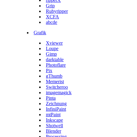
ripperX
Grip
Rubyripper
XCFA
abcde
Grafik
Xviewer
Loupe
Gimp
darktable
Photoflare
Pix
gThumb
Memerist
Switcheroo
imagemagick
Pinta
Zeichnung
InfiniPaint
mtPaint
Inkscape
Shotwell
Blender
Processing