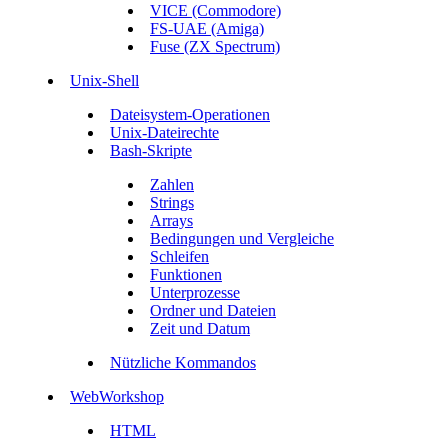
VICE (Commodore)
FS-UAE (Amiga)
Fuse (ZX Spectrum)
Unix-Shell
Dateisystem-Operationen
Unix-Dateirechte
Bash-Skripte
Zahlen
Strings
Arrays
Bedingungen und Vergleiche
Schleifen
Funktionen
Unterprozesse
Ordner und Dateien
Zeit und Datum
Nützliche Kommandos
WebWorkshop
HTML