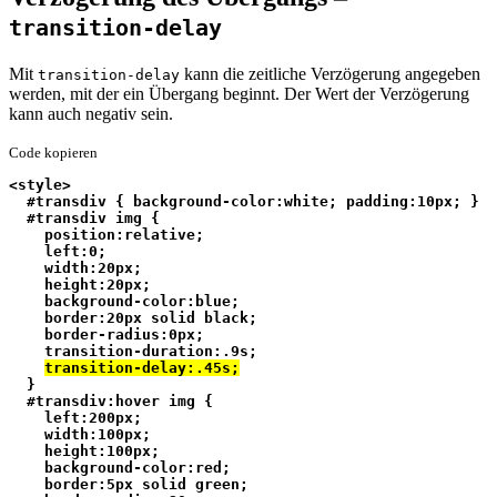
transition-delay
Mit
kann die zeitliche Verzögerung angegeben
transition-delay
werden, mit der ein Übergang beginnt. Der Wert der Verzögerung
kann auch negativ sein.
Code kopieren
<style>
  #transdiv { background-color:white; padding:10px; }
  #transdiv img {
    position:relative;
    left:0;
    width:20px;
    height:20px;
    background-color:blue;
    border:20px solid black;
    border-radius:0px;
    transition-duration:.9s;
transition-delay:.45s;
  }
  #transdiv:hover img {
    left:200px;
    width:100px;
    height:100px;
    background-color:red;
    border:5px solid green;