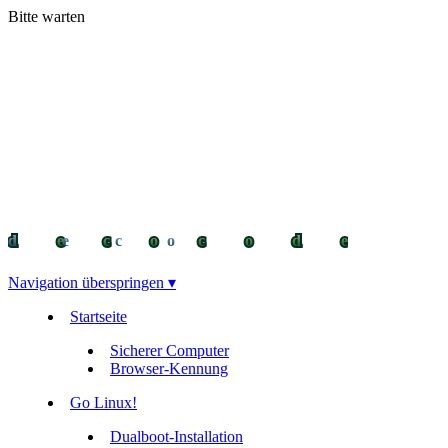
Bitte warten
decocode
decocode
deco
Navigation überspringen ▾
Startseite
Sicherer Computer
Browser-Kennung
Go Linux!
Dualboot-Installation