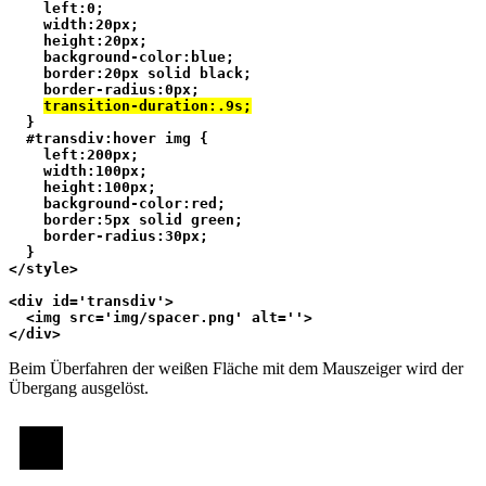
    left:0;
    width:20px;
    height:20px;
    background-color:blue;
    border:20px solid black;
    border-radius:0px;
transition-duration:.9s;
  }
  #transdiv:hover img {
    left:200px;
    width:100px;
    height:100px;
    background-color:red;
    border:5px solid green;
    border-radius:30px;
  }
</style>
<div id='transdiv'>
  <img src='img/spacer.png' alt=''>
</div>
Beim Überfahren der weißen Fläche mit dem Mauszeiger wird der
Übergang ausgelöst.