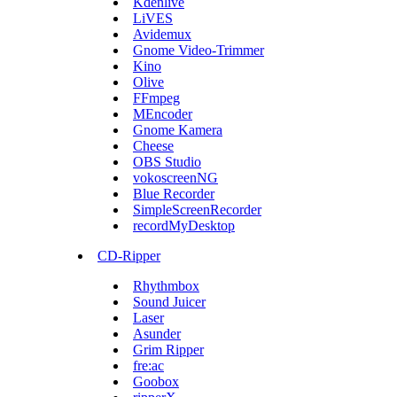
Kdenlive
LiVES
Avidemux
Gnome Video-Trimmer
Kino
Olive
FFmpeg
MEncoder
Gnome Kamera
Cheese
OBS Studio
vokoscreenNG
Blue Recorder
SimpleScreenRecorder
recordMyDesktop
CD-Ripper
Rhythmbox
Sound Juicer
Laser
Asunder
Grim Ripper
fre:ac
Goobox