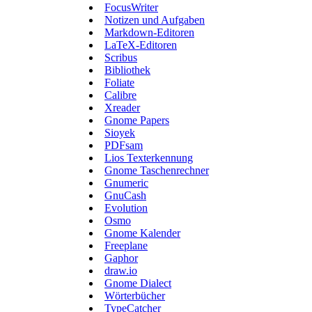
FocusWriter
Notizen und Aufgaben
Markdown-Editoren
LaTeX-Editoren
Scribus
Bibliothek
Foliate
Calibre
Xreader
Gnome Papers
Sioyek
PDFsam
Lios Texterkennung
Gnome Taschenrechner
Gnumeric
GnuCash
Evolution
Osmo
Gnome Kalender
Freeplane
Gaphor
draw.io
Gnome Dialect
Wörterbücher
TypeCatcher