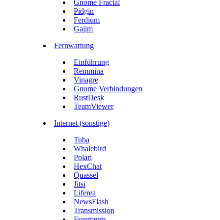
Gnome Fractal
Pidgin
Ferdium
Gajim
Fernwartung
Einführung
Remmina
Vinagre
Gnome Verbindungen
RustDesk
TeamViewer
Internet (sonstige)
Tuba
Whalebird
Polari
HexChat
Quassel
Jitsi
Liferea
NewsFlash
Transmission
Fragments