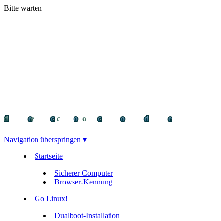
Bitte warten
decocode
decocode
deco
Navigation überspringen ▾
Startseite
Sicherer Computer
Browser-Kennung
Go Linux!
Dualboot-Installation