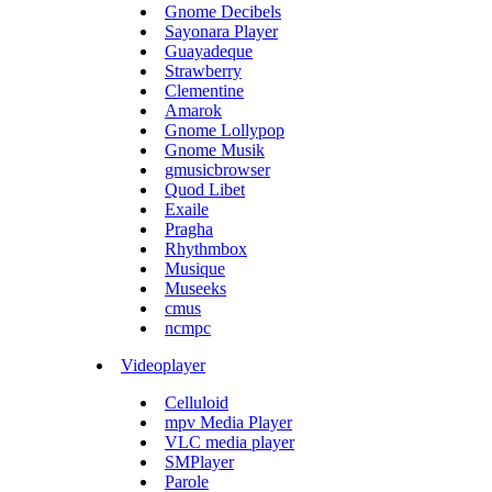
Gnome Decibels
Sayonara Player
Guayadeque
Strawberry
Clementine
Amarok
Gnome Lollypop
Gnome Musik
gmusicbrowser
Quod Libet
Exaile
Pragha
Rhythmbox
Musique
Museeks
cmus
ncmpc
Videoplayer
Celluloid
mpv Media Player
VLC media player
SMPlayer
Parole