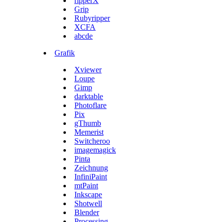
ripperX
Grip
Rubyripper
XCFA
abcde
Grafik
Xviewer
Loupe
Gimp
darktable
Photoflare
Pix
gThumb
Memerist
Switcheroo
imagemagick
Pinta
Zeichnung
InfiniPaint
mtPaint
Inkscape
Shotwell
Blender
Processing