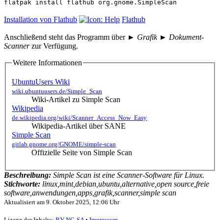
flatpak install flathub org.gnome.SimpleScan
Installation von Flathub
Flathub
Anschließend steht das Programm über
► Grafik ► Dokument-
Scanner
zur Verfügung.
Weitere Informationen
UbuntuUsers Wiki
wiki.ubuntuusers.de/Simple_Scan
Wiki-Artikel zu Simple Scan
Wikipedia
de.wikipedia.org/wiki/Scanner_Access_Now_Easy
Wikipedia-Artikel über SANE
Simple Scan
gitlab.gnome.org/GNOME/simple-scan
Offizielle Seite von Simple Scan
Beschreibung:
Simple Scan ist eine Scanner-Software für Linux.
Stichworte:
linux,mint,debian,ubuntu,alternative,open source,freie
software,anwendungen,apps,grafik,scanner,simple scan
Aktualisiert am
9. Oktober 2025, 12:06 Uhr
Lizenz der Inhalte:
BY-NC-SA
•
Impressum