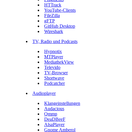
HTTrack
YouTube-Clients
FileZilla
gFTP
GitHub Desktop
Wireshark
TV, Radio und Podcasts
Hypnotix
MTPlayer
MediathekView
Televido
TV-Browser
Shortwave
Podcatcher
Audioplayer
Klangeinstellungen
Audacious
Qmmp
DeaDBeeF
AlsaPlayer
Gnome Amberol