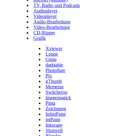
TV, Radio und Podcasts
Audioplayer
Videoplayer
Audio-Bearbeitung
Video-Bearbeitung
CD-Ripper
Grafik
Xviewer
Loupe
Gimp
darktable
Photoflare
Pix
gThumb
Memerist
Switcheroo
imagemagick
Pinta
Zeichnung
InfiniPaint
mtPaint
Inkscape
Shotwell
Blender