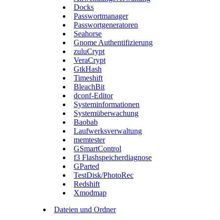
Docks
Passwortmanager
Passwortgeneratoren
Seahorse
Gnome Authentifizierung
zuluCrypt
VeraCrypt
GtkHash
Timeshift
BleachBit
dconf-Editor
Systeminformationen
Systemüberwachung
Baobab
Laufwerksverwaltung
memtester
GSmartControl
f3 Flashspeicherdiagnose
GParted
TestDisk/PhotoRec
Redshift
Xmodmap
Dateien und Ordner