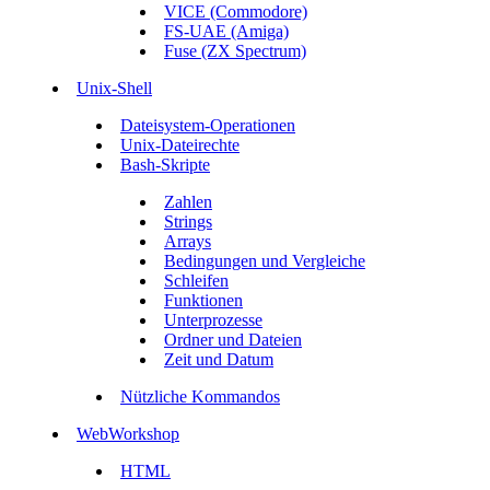
VICE (Commodore)
FS-UAE (Amiga)
Fuse (ZX Spectrum)
Unix-Shell
Dateisystem-Operationen
Unix-Dateirechte
Bash-Skripte
Zahlen
Strings
Arrays
Bedingungen und Vergleiche
Schleifen
Funktionen
Unterprozesse
Ordner und Dateien
Zeit und Datum
Nützliche Kommandos
WebWorkshop
HTML