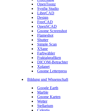
OpenToonz
Synfig Studio
LibreCAD
Design
FreeCAD
OpenSCAD
Gnome Screenshot
Flameshot
Shutter
Simple Scan
XSane
Farbwähler
Fraktalgrafiken
DICOM-Betrachter
Xplanet
Gnome Letterpress
Bildung und Wissenschaft
Google Earth
Marble
Gnome Karten
Wetter
Stellarium
Celestia