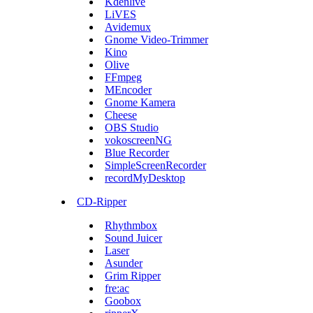
Kdenlive
LiVES
Avidemux
Gnome Video-Trimmer
Kino
Olive
FFmpeg
MEncoder
Gnome Kamera
Cheese
OBS Studio
vokoscreenNG
Blue Recorder
SimpleScreenRecorder
recordMyDesktop
CD-Ripper
Rhythmbox
Sound Juicer
Laser
Asunder
Grim Ripper
fre:ac
Goobox