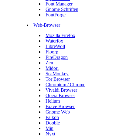
Font Manager
Gnome Schriften
FontForge
Web-Browser
Mozilla Firefox
Waterfox
LibreWolf
Floorp
FireDragon
Zen
Midori
SeaMonkey
Tor Browser
Chromium / Chrome
Vivaldi Browser
Opera Browser
Helium
Brave Browser
Gnome Web
Falkon
Dooble
Min
Nyxt