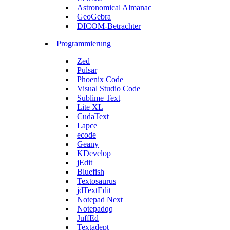
Astronomical Almanac
GeoGebra
DICOM-Betrachter
Programmierung
Zed
Pulsar
Phoenix Code
Visual Studio Code
Sublime Text
Lite XL
CudaText
Lapce
ecode
Geany
KDevelop
jEdit
Bluefish
Textosaurus
jdTextEdit
Notepad Next
Notepadqq
JuffEd
Textadept