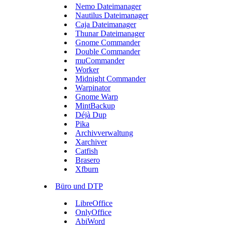
Nemo Dateimanager
Nautilus Dateimanager
Caja Dateimanager
Thunar Dateimanager
Gnome Commander
Double Commander
muCommander
Worker
Midnight Commander
Warpinator
Gnome Warp
MintBackup
Déjà Dup
Pika
Archivverwaltung
Xarchiver
Catfish
Brasero
Xfburn
Büro und DTP
LibreOffice
OnlyOffice
AbiWord