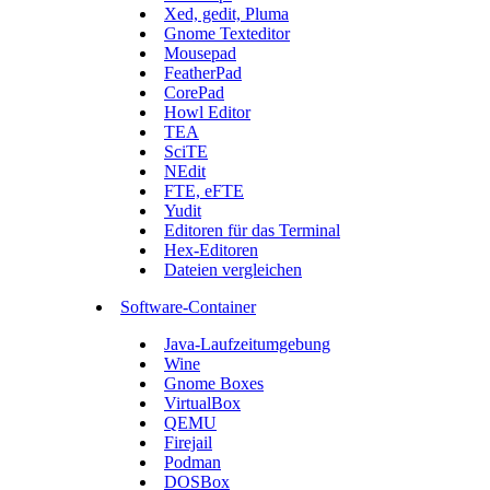
Xed, gedit, Pluma
Gnome Texteditor
Mousepad
FeatherPad
CorePad
Howl Editor
TEA
SciTE
NEdit
FTE, eFTE
Yudit
Editoren für das Terminal
Hex-Editoren
Dateien vergleichen
Software-Container
Java-Laufzeitumgebung
Wine
Gnome Boxes
VirtualBox
QEMU
Firejail
Podman
DOSBox