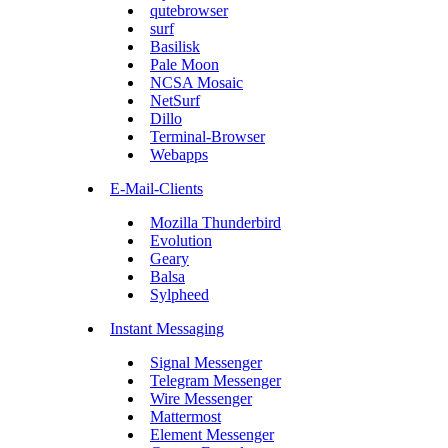
qutebrowser
surf
Basilisk
Pale Moon
NCSA Mosaic
NetSurf
Dillo
Terminal-Browser
Webapps
E-Mail-Clients
Mozilla Thunderbird
Evolution
Geary
Balsa
Sylpheed
Instant Messaging
Signal Messenger
Telegram Messenger
Wire Messenger
Mattermost
Element Messenger