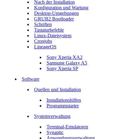
Nach der Installation
Konfiguration und Wartung
Desktop-Umgebungen
GRUB2 Bootloader
Schriften
Tastaturbefehle
Linux-Dateisystem
Cronjobs
LineageOS
Sony Xperia XA2
Samsung Galaxy A5
Sony Xperia SP
Software
Quellen und Installation
Installationshilfen
Programmstarter
Systemverwaltung
Terminal-Emulatoren
Synaptic
Anwendungsverwaltung