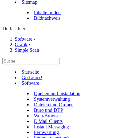
Sitemap
Inhalte finden
Bildnachweis
Du bist hier:
Software
›
Grafik
›
Simple Scan
Startseite
Go Linux!
Software
Quellen und Installation
Systemverwaltung
Dateien und Ordner
Büro und DTP
Web-Browser
E-Mail-Clients
Instant Messaging
Fernwartung
Internet (sonstige)