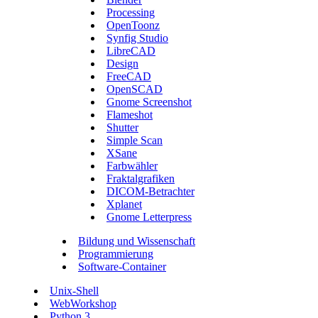
Processing
OpenToonz
Synfig Studio
LibreCAD
Design
FreeCAD
OpenSCAD
Gnome Screenshot
Flameshot
Shutter
Simple Scan
XSane
Farbwähler
Fraktalgrafiken
DICOM-Betrachter
Xplanet
Gnome Letterpress
Bildung und Wissenschaft
Programmierung
Software-Container
Unix-Shell
WebWorkshop
Python 3