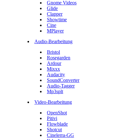
Gnome Videos
Glide
Clapper
Showtime
Cine
MPlayer
Audio-Bearbeitung
Bristol
Rosegarden
Ardour
Mixxx
Audacity
SoundConverter
Audio-Tagger
Mp3splt
Video-Bearbeitung
OpenShot
Pitivi
Flowblade
Shotcut
Cinelerra-GG