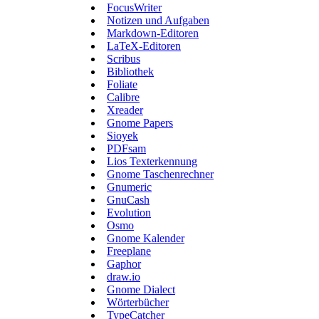
FocusWriter
Notizen und Aufgaben
Markdown-Editoren
LaTeX-Editoren
Scribus
Bibliothek
Foliate
Calibre
Xreader
Gnome Papers
Sioyek
PDFsam
Lios Texterkennung
Gnome Taschenrechner
Gnumeric
GnuCash
Evolution
Osmo
Gnome Kalender
Freeplane
Gaphor
draw.io
Gnome Dialect
Wörterbücher
TypeCatcher