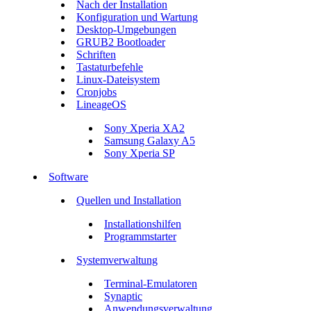
Nach der Installation
Konfiguration und Wartung
Desktop-Umgebungen
GRUB2 Bootloader
Schriften
Tastaturbefehle
Linux-Dateisystem
Cronjobs
LineageOS
Sony Xperia XA2
Samsung Galaxy A5
Sony Xperia SP
Software
Quellen und Installation
Installationshilfen
Programmstarter
Systemverwaltung
Terminal-Emulatoren
Synaptic
Anwendungsverwaltung