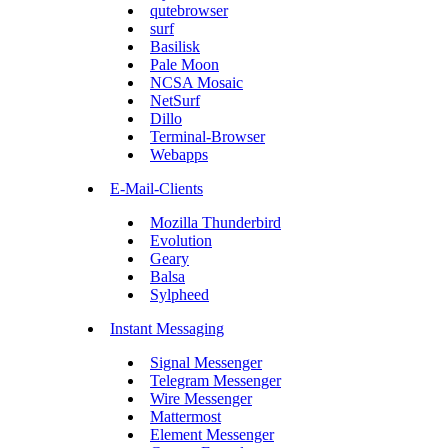
qutebrowser
surf
Basilisk
Pale Moon
NCSA Mosaic
NetSurf
Dillo
Terminal-Browser
Webapps
E-Mail-Clients
Mozilla Thunderbird
Evolution
Geary
Balsa
Sylpheed
Instant Messaging
Signal Messenger
Telegram Messenger
Wire Messenger
Mattermost
Element Messenger