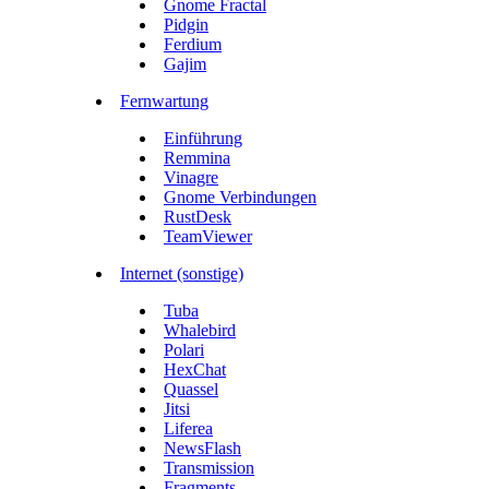
Gnome Fractal
Pidgin
Ferdium
Gajim
Fernwartung
Einführung
Remmina
Vinagre
Gnome Verbindungen
RustDesk
TeamViewer
Internet (sonstige)
Tuba
Whalebird
Polari
HexChat
Quassel
Jitsi
Liferea
NewsFlash
Transmission
Fragments