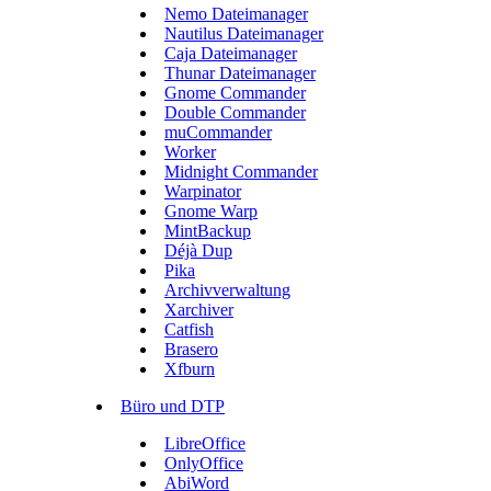
Nemo Dateimanager
Nautilus Dateimanager
Caja Dateimanager
Thunar Dateimanager
Gnome Commander
Double Commander
muCommander
Worker
Midnight Commander
Warpinator
Gnome Warp
MintBackup
Déjà Dup
Pika
Archivverwaltung
Xarchiver
Catfish
Brasero
Xfburn
Büro und DTP
LibreOffice
OnlyOffice
AbiWord