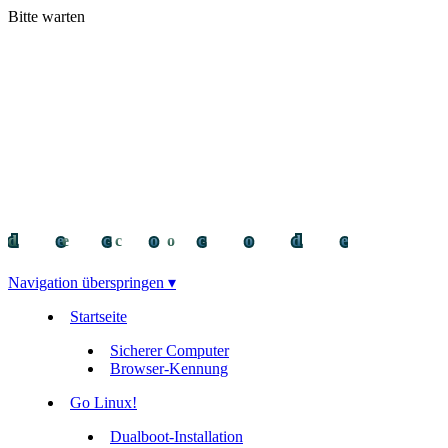
Bitte warten
decocode
decocode
deco
Navigation überspringen ▾
Startseite
Sicherer Computer
Browser-Kennung
Go Linux!
Dualboot-Installation