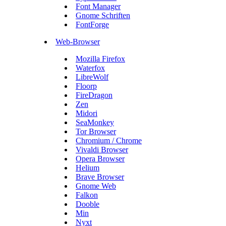
Font Manager
Gnome Schriften
FontForge
Web-Browser
Mozilla Firefox
Waterfox
LibreWolf
Floorp
FireDragon
Zen
Midori
SeaMonkey
Tor Browser
Chromium / Chrome
Vivaldi Browser
Opera Browser
Helium
Brave Browser
Gnome Web
Falkon
Dooble
Min
Nyxt