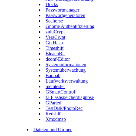
Docks
Passwortmanager
Passwortgeneratoren
Seahorse
Gnome Authentifizierung
zuluCrypt
VeraCrypt
GtkHash
Timeshift
BleachBit
dconf-Editor
Systeminformationen
Systemüberwachung
Baobab
Laufwerksverwaltung
memtester
GSmartControl
f3 Flashspeicherdiagnose
GParted
TestDisk/PhotoRec
Redshift
Xmodmap
Dateien und Ordner