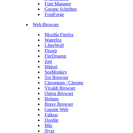
Font Manager
Gnome Schriften
FontForge
Web-Browser
Mozilla Firefox
Waterfox
LibreWolf
Floorp
FireDragon
Zen
Midori
SeaMonkey
Tor Browser
Chromium / Chrome
Vivaldi Browser
Opera Browser
Helium
Brave Browser
Gnome Web
Falkon
Dooble
Min
Nyxt