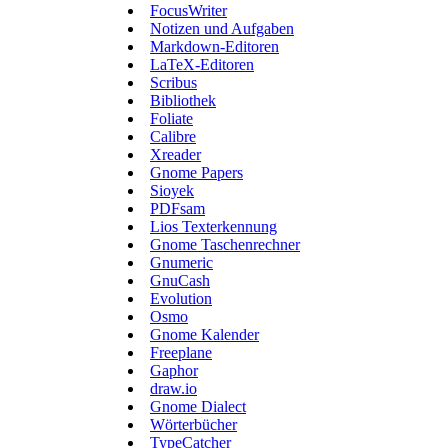
FocusWriter
Notizen und Aufgaben
Markdown-Editoren
LaTeX-Editoren
Scribus
Bibliothek
Foliate
Calibre
Xreader
Gnome Papers
Sioyek
PDFsam
Lios Texterkennung
Gnome Taschenrechner
Gnumeric
GnuCash
Evolution
Osmo
Gnome Kalender
Freeplane
Gaphor
draw.io
Gnome Dialect
Wörterbücher
TypeCatcher