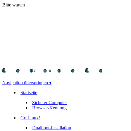
Bitte warten
decocode
decocode
deco
Navigation überspringen ▾
Startseite
Sicherer Computer
Browser-Kennung
Go Linux!
Dualboot-Installation