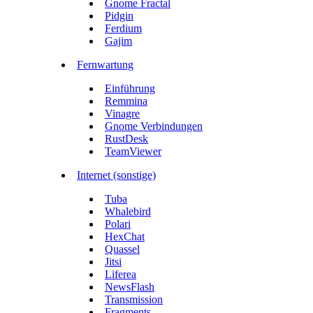
Gnome Fractal
Pidgin
Ferdium
Gajim
Fernwartung
Einführung
Remmina
Vinagre
Gnome Verbindungen
RustDesk
TeamViewer
Internet (sonstige)
Tuba
Whalebird
Polari
HexChat
Quassel
Jitsi
Liferea
NewsFlash
Transmission
Fragments