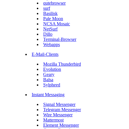
qutebrowser
surf
Basilisk
Pale Moon
NCSA Mosaic
NetSurf
Dillo
Terminal-Browser
Webapps
E-Mail-Clients
Mozilla Thunderbird
Evolution
Geary
Balsa
Sylpheed
Instant Messaging
Signal Messenger
Telegram Messenger
Wire Messenger
Mattermost
Element Messenger