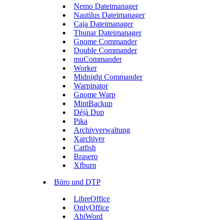
Nemo Dateimanager
Nautilus Dateimanager
Caja Dateimanager
Thunar Dateimanager
Gnome Commander
Double Commander
muCommander
Worker
Midnight Commander
Warpinator
Gnome Warp
MintBackup
Déjà Dup
Pika
Archivverwaltung
Xarchiver
Catfish
Brasero
Xfburn
Büro und DTP
LibreOffice
OnlyOffice
AbiWord