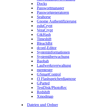
Docks
Passwortmanager
Passwortgeneratoren
Seahorse
Gnome Authentifizierung
zuluCrypt
VeraCrypt
GtkHash
Timeshift
BleachBit
dconf-Editor
Systeminformationen
Systemüberwachung
Baobab
Laufwerksverwaltung
memtester
GSmartControl
f3 Flashspeicherdiagnose
GParted
TestDisk/PhotoRec
Redshift
Xmodmap
Dateien und Ordner