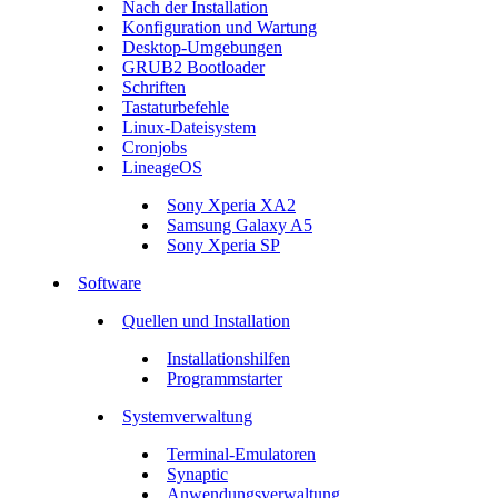
Nach der Installation
Konfiguration und Wartung
Desktop-Umgebungen
GRUB2 Bootloader
Schriften
Tastaturbefehle
Linux-Dateisystem
Cronjobs
LineageOS
Sony Xperia XA2
Samsung Galaxy A5
Sony Xperia SP
Software
Quellen und Installation
Installationshilfen
Programmstarter
Systemverwaltung
Terminal-Emulatoren
Synaptic
Anwendungsverwaltung