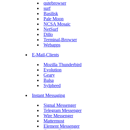
qutebrowser
surf
Basilisk
Pale Moon
NCSA Mosaic
NetSurf
Dillo
Terminal-Browser
Webapps
E-Mail-Clients
Mozilla Thunderbird
Evolution
Geary
Balsa
Sylpheed
Instant Messaging
Signal Messenger
Telegram Messenger
Wire Messenger
Mattermost
Element Messenger