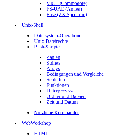
VICE (Commodore)
FS-UAE (Amiga)
Fuse (ZX Spectrum)
Unix-Shell
Dateisystem-Operationen
Unix-Dateirechte
Bash-Skripte
Zahlen
Strings
Arrays
Bedingungen und Vergleiche
Schleifen
Funktionen
Unterprozesse
Ordner und Dateien
Zeit und Datum
Nützliche Kommandos
WebWorkshop
HTML