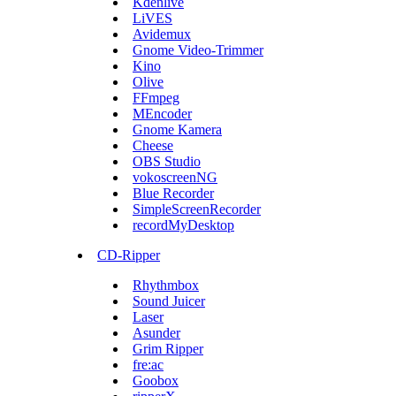
Kdenlive
LiVES
Avidemux
Gnome Video-Trimmer
Kino
Olive
FFmpeg
MEncoder
Gnome Kamera
Cheese
OBS Studio
vokoscreenNG
Blue Recorder
SimpleScreenRecorder
recordMyDesktop
CD-Ripper
Rhythmbox
Sound Juicer
Laser
Asunder
Grim Ripper
fre:ac
Goobox