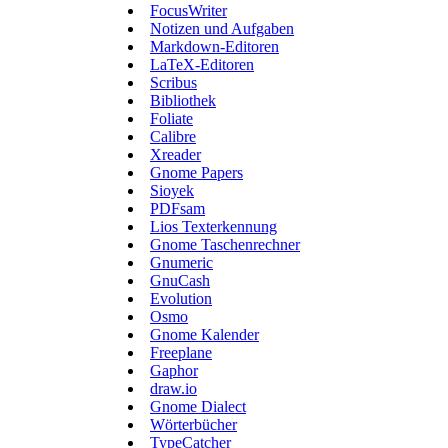
FocusWriter
Notizen und Aufgaben
Markdown-Editoren
LaTeX-Editoren
Scribus
Bibliothek
Foliate
Calibre
Xreader
Gnome Papers
Sioyek
PDFsam
Lios Texterkennung
Gnome Taschenrechner
Gnumeric
GnuCash
Evolution
Osmo
Gnome Kalender
Freeplane
Gaphor
draw.io
Gnome Dialect
Wörterbücher
TypeCatcher