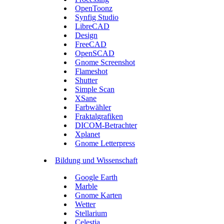
OpenToonz
Synfig Studio
LibreCAD
Design
FreeCAD
OpenSCAD
Gnome Screenshot
Flameshot
Shutter
Simple Scan
XSane
Farbwähler
Fraktalgrafiken
DICOM-Betrachter
Xplanet
Gnome Letterpress
Bildung und Wissenschaft
Google Earth
Marble
Gnome Karten
Wetter
Stellarium
Celestia