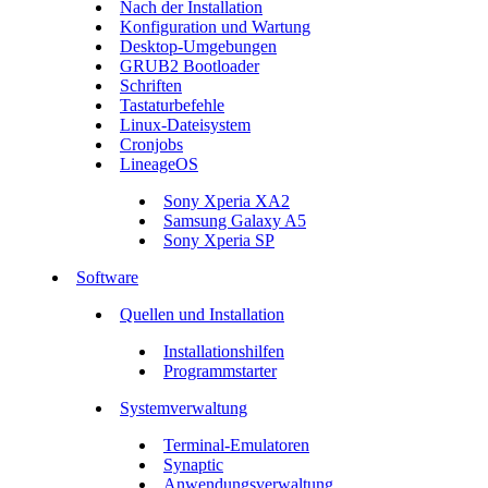
Nach der Installation
Konfiguration und Wartung
Desktop-Umgebungen
GRUB2 Bootloader
Schriften
Tastaturbefehle
Linux-Dateisystem
Cronjobs
LineageOS
Sony Xperia XA2
Samsung Galaxy A5
Sony Xperia SP
Software
Quellen und Installation
Installationshilfen
Programmstarter
Systemverwaltung
Terminal-Emulatoren
Synaptic
Anwendungsverwaltung