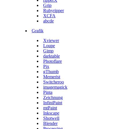
ripperX
Grip
Rubyripper
XCFA
abcde
Grafik
Xviewer
Loupe
Gimp
darktable
Photoflare
Pix
gThumb
Memerist
Switcheroo
imagemagick
Pinta
Zeichnung
InfiniPaint
mtPaint
Inkscape
Shotwell
Blender
Processing