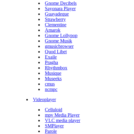
Gnome Decibels
Sayonara Player
Guayadeque
Strawberry
Clementine
Amarok
Gnome Lollypop
Gnome Musik
gmusicbrowser
Quod Libet
Exaile
Pragha
Rhythmbox
Musique
Museeks
cmus
ncmpc
Videoplayer
Celluloid
mpv Media Player
VLC media player
SMPlayer
Parole