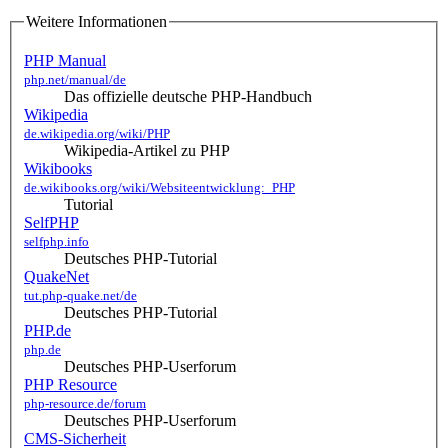
Weitere Informationen
PHP Manual
php.net/manual/de
Das offizielle deutsche PHP-Handbuch
Wikipedia
de.wikipedia.org/wiki/PHP
Wikipedia-Artikel zu PHP
Wikibooks
de.wikibooks.org/wiki/Websiteentwicklung:_PHP
Tutorial
SelfPHP
selfphp.info
Deutsches PHP-Tutorial
QuakeNet
tut.php-quake.net/de
Deutsches PHP-Tutorial
PHP.de
php.de
Deutsches PHP-Userforum
PHP Resource
php-resource.de/forum
Deutsches PHP-Userforum
CMS-Sicherheit