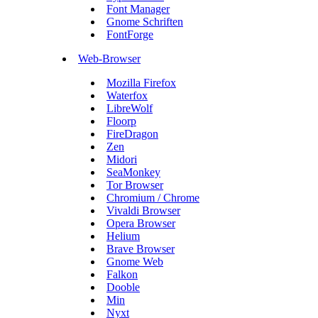
Font Manager
Gnome Schriften
FontForge
Web-Browser
Mozilla Firefox
Waterfox
LibreWolf
Floorp
FireDragon
Zen
Midori
SeaMonkey
Tor Browser
Chromium / Chrome
Vivaldi Browser
Opera Browser
Helium
Brave Browser
Gnome Web
Falkon
Dooble
Min
Nyxt