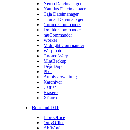
Nemo Dateimanager
Nautilus Dateimanager
Caja Dateimanager
Thunar Dateimanager
Gnome Commander
Double Commander
muCommander
Worker
Midnight Commander
Warpinator
Gnome Warp
MintBackup
Déjà Dup
Pika
Archivverwaltung
Xarchiver
Catfish
Brasero
Xfburn
Büro und DTP
LibreOffice
OnlyOffice
AbiWord