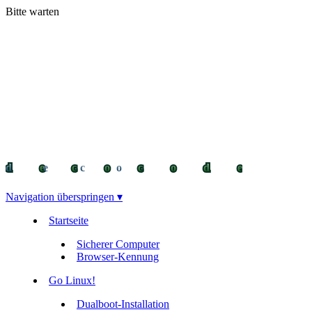
Bitte warten
decocode
decocode
deco
Navigation überspringen ▾
Startseite
Sicherer Computer
Browser-Kennung
Go Linux!
Dualboot-Installation