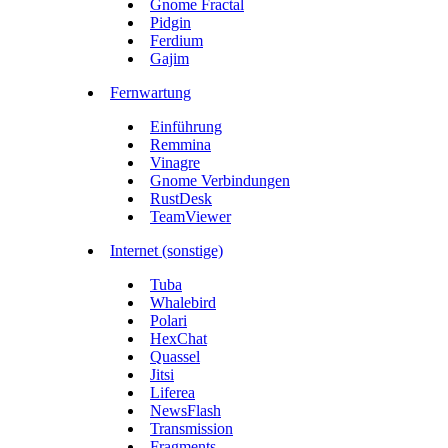
Gnome Fractal
Pidgin
Ferdium
Gajim
Fernwartung
Einführung
Remmina
Vinagre
Gnome Verbindungen
RustDesk
TeamViewer
Internet (sonstige)
Tuba
Whalebird
Polari
HexChat
Quassel
Jitsi
Liferea
NewsFlash
Transmission
Fragments