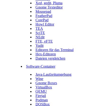
Xed, gedit, Pluma
Gnome Texteditor
Mousepad
FeatherPad
CorePad
Howl Editor
TEA
SciTE
NEdit
FTE, eFTE
Yudit
Editoren für das Terminal
Hex-Editoren
Dateien vergleichen
Software-Container
Java-Laufzeitumgebung
Wine
Gnome Boxes
VirtualBox
QEMU
Firejail
Podman
DOSBox