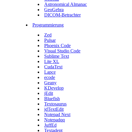
Astronomical Almanac
GeoGebra
DICOM-Betrachter
Programmierung
Zed
Pulsar
Phoenix Code
Visual Studio Code
Sublime Text
Lite XL
CudaText
Lapce
ecode
Geany
KDevelop
jEdit
Bluefish
Textosaurus
jdTextEdit
Notepad Next
Notepadqq
JuffEd
Textadept