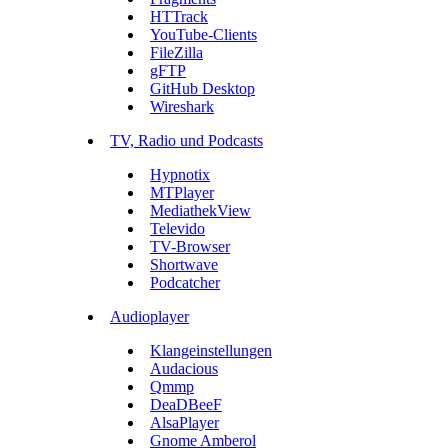
HTTrack
YouTube-Clients
FileZilla
gFTP
GitHub Desktop
Wireshark
TV, Radio und Podcasts
Hypnotix
MTPlayer
MediathekView
Televido
TV-Browser
Shortwave
Podcatcher
Audioplayer
Klangeinstellungen
Audacious
Qmmp
DeaDBeeF
AlsaPlayer
Gnome Amberol