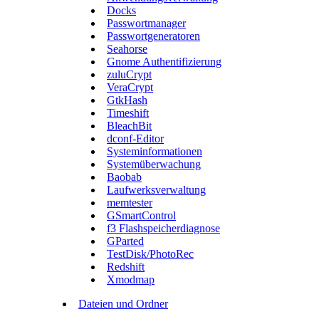
Docks
Passwortmanager
Passwortgeneratoren
Seahorse
Gnome Authentifizierung
zuluCrypt
VeraCrypt
GtkHash
Timeshift
BleachBit
dconf-Editor
Systeminformationen
Systemüberwachung
Baobab
Laufwerksverwaltung
memtester
GSmartControl
f3 Flashspeicherdiagnose
GParted
TestDisk/PhotoRec
Redshift
Xmodmap
Dateien und Ordner