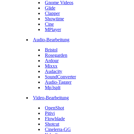
Gnome Videos
Glide
Clapper
Showtime
Cine
MPlayer
Audio-Bearbeitung
Bristol
Rosegarden
Ardour
Mixxx
Audacity
SoundConverter
Audio-Tagger
Mp3splt
Video-Bearbeitung
OpenShot
Pitivi
Flowblade
Shotcut
Cinelerra-GG