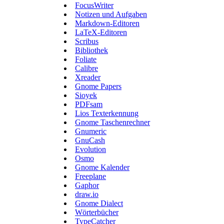
FocusWriter
Notizen und Aufgaben
Markdown-Editoren
LaTeX-Editoren
Scribus
Bibliothek
Foliate
Calibre
Xreader
Gnome Papers
Sioyek
PDFsam
Lios Texterkennung
Gnome Taschenrechner
Gnumeric
GnuCash
Evolution
Osmo
Gnome Kalender
Freeplane
Gaphor
draw.io
Gnome Dialect
Wörterbücher
TypeCatcher