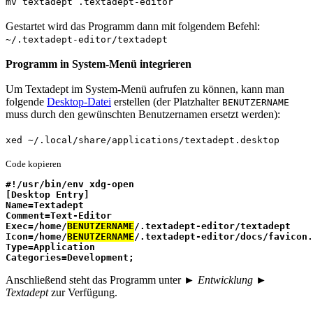
mv textadept .textadept-editor
Gestartet wird das Programm dann mit folgendem Befehl:
~/.textadept-editor/textadept
Programm in System-Menü integrieren
Um Textadept im System-Menü aufrufen zu können, kann man
folgende
Desktop-Datei
erstellen (der Platzhalter
BENUTZERNAME
muss durch den gewünschten Benutzernamen ersetzt werden):
xed ~/.local/share/applications/textadept.desktop
Code kopieren
#!/usr/bin/env xdg-open
[Desktop Entry]
Name=Textadept
Comment=Text-Editor
Exec=/home/
BENUTZERNAME
/.textadept-editor/textadept
Icon=/home/
BENUTZERNAME
/.textadept-editor/docs/favicon.
Type=Application
Categories=Development;
Anschließend steht das Programm unter
► Entwicklung ►
Textadept
zur Verfügung.