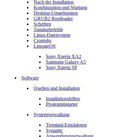
Nach der Installation
Konfiguration und Wartung
Desktop-Umgebungen
GRUB2 Bootloader
Schriften
Tastaturbefehle
Linux-Dateisystem
Cronjobs
LineageOS
Sony Xperia XA2
Samsung Galaxy A5
Sony Xperia SP
Software
Quellen und Installation
Installationshilfen
Programmstarter
Systemverwaltung
Terminal-Emulatoren
Synaptic
Anwendungsverwaltung