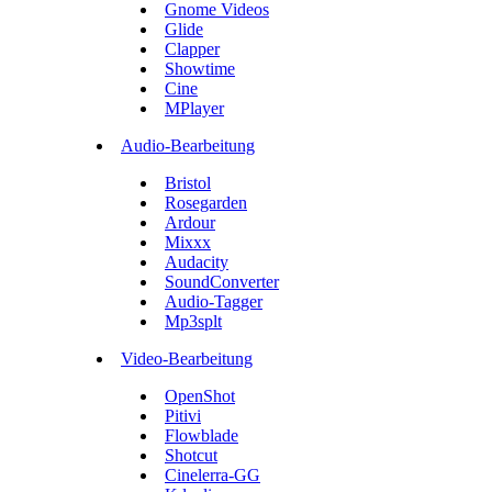
Gnome Videos
Glide
Clapper
Showtime
Cine
MPlayer
Audio-Bearbeitung
Bristol
Rosegarden
Ardour
Mixxx
Audacity
SoundConverter
Audio-Tagger
Mp3splt
Video-Bearbeitung
OpenShot
Pitivi
Flowblade
Shotcut
Cinelerra-GG