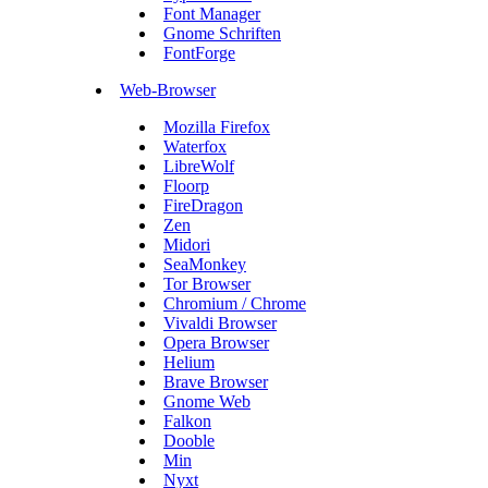
Font Manager
Gnome Schriften
FontForge
Web-Browser
Mozilla Firefox
Waterfox
LibreWolf
Floorp
FireDragon
Zen
Midori
SeaMonkey
Tor Browser
Chromium / Chrome
Vivaldi Browser
Opera Browser
Helium
Brave Browser
Gnome Web
Falkon
Dooble
Min
Nyxt