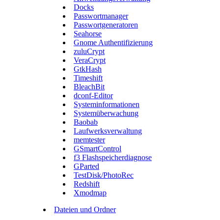
Docks
Passwortmanager
Passwortgeneratoren
Seahorse
Gnome Authentifizierung
zuluCrypt
VeraCrypt
GtkHash
Timeshift
BleachBit
dconf-Editor
Systeminformationen
Systemüberwachung
Baobab
Laufwerksverwaltung
memtester
GSmartControl
f3 Flashspeicherdiagnose
GParted
TestDisk/PhotoRec
Redshift
Xmodmap
Dateien und Ordner