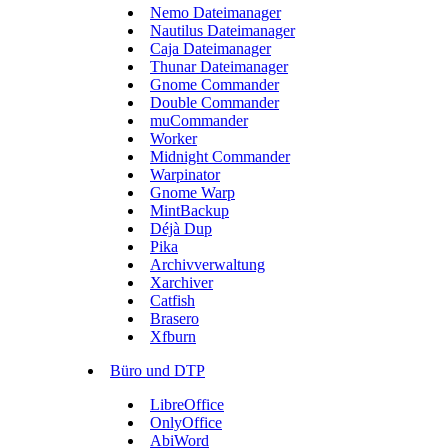
Nemo Dateimanager
Nautilus Dateimanager
Caja Dateimanager
Thunar Dateimanager
Gnome Commander
Double Commander
muCommander
Worker
Midnight Commander
Warpinator
Gnome Warp
MintBackup
Déjà Dup
Pika
Archivverwaltung
Xarchiver
Catfish
Brasero
Xfburn
Büro und DTP
LibreOffice
OnlyOffice
AbiWord