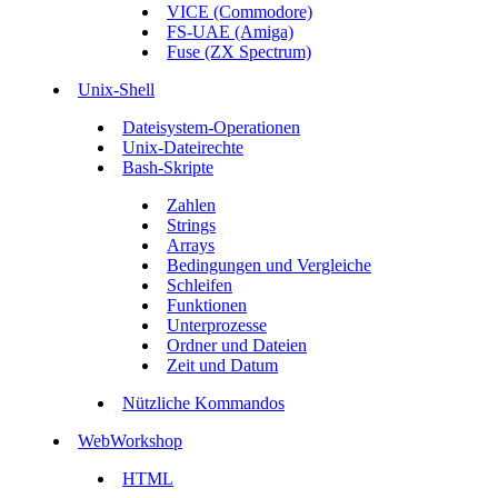
VICE (Commodore)
FS-UAE (Amiga)
Fuse (ZX Spectrum)
Unix-Shell
Dateisystem-Operationen
Unix-Dateirechte
Bash-Skripte
Zahlen
Strings
Arrays
Bedingungen und Vergleiche
Schleifen
Funktionen
Unterprozesse
Ordner und Dateien
Zeit und Datum
Nützliche Kommandos
WebWorkshop
HTML