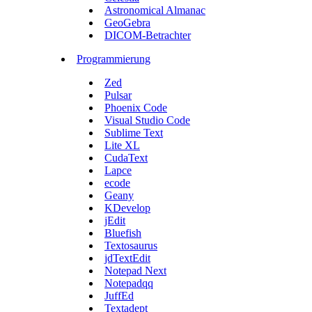
Astronomical Almanac
GeoGebra
DICOM-Betrachter
Programmierung
Zed
Pulsar
Phoenix Code
Visual Studio Code
Sublime Text
Lite XL
CudaText
Lapce
ecode
Geany
KDevelop
jEdit
Bluefish
Textosaurus
jdTextEdit
Notepad Next
Notepadqq
JuffEd
Textadept