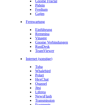
Gnome Fractal
Pidgin
Ferdium
Gajim
Fernwartung
Einführung
Remmina
Vinagre
Gnome Verbindungen
RustDesk
TeamViewer
Internet (sonstige)
Tuba
Whalebird
Polari
HexChat
Quassel
Jitsi
Liferea
NewsFlash
Transmission
Fragments