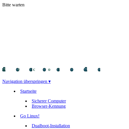
Bitte warten
decocode
decocode
deco
Navigation überspringen ▾
Startseite
Sicherer Computer
Browser-Kennung
Go Linux!
Dualboot-Installation