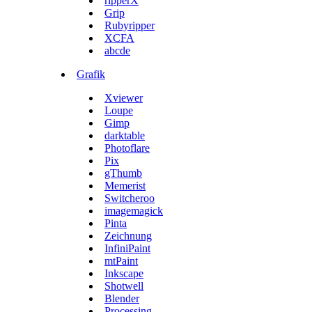
ripperX
Grip
Rubyripper
XCFA
abcde
Grafik
Xviewer
Loupe
Gimp
darktable
Photoflare
Pix
gThumb
Memerist
Switcheroo
imagemagick
Pinta
Zeichnung
InfiniPaint
mtPaint
Inkscape
Shotwell
Blender
Processing