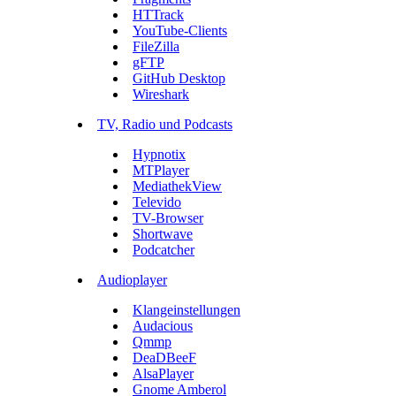
HTTrack
YouTube-Clients
FileZilla
gFTP
GitHub Desktop
Wireshark
TV, Radio und Podcasts
Hypnotix
MTPlayer
MediathekView
Televido
TV-Browser
Shortwave
Podcatcher
Audioplayer
Klangeinstellungen
Audacious
Qmmp
DeaDBeeF
AlsaPlayer
Gnome Amberol