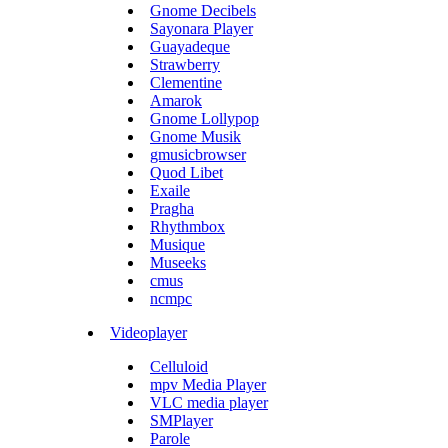
Gnome Decibels
Sayonara Player
Guayadeque
Strawberry
Clementine
Amarok
Gnome Lollypop
Gnome Musik
gmusicbrowser
Quod Libet
Exaile
Pragha
Rhythmbox
Musique
Museeks
cmus
ncmpc
Videoplayer
Celluloid
mpv Media Player
VLC media player
SMPlayer
Parole