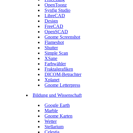
OpenToonz
Synfig Studio
LibreCAD
Design
FreeCAD
OpenSCAD
Gnome Screenshot
Flameshot
Shutter
Simple Scan
XSane
Farbwähler
Fraktalgrafiken
DICOM-Betrachter
Xplanet
Gnome Letterpress
Bildung und Wissenschaft
Google Earth
Marble
Gnome Karten
Wetter
Stellarium
Celestia