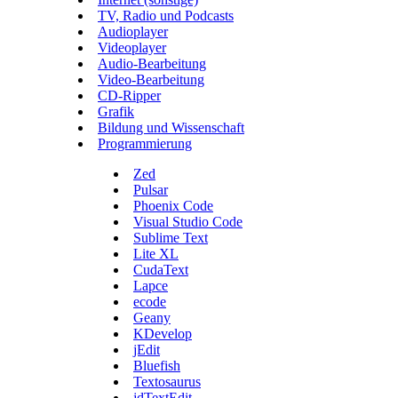
TV, Radio und Podcasts
Audioplayer
Videoplayer
Audio-Bearbeitung
Video-Bearbeitung
CD-Ripper
Grafik
Bildung und Wissenschaft
Programmierung
Zed
Pulsar
Phoenix Code
Visual Studio Code
Sublime Text
Lite XL
CudaText
Lapce
ecode
Geany
KDevelop
jEdit
Bluefish
Textosaurus
jdTextEdit