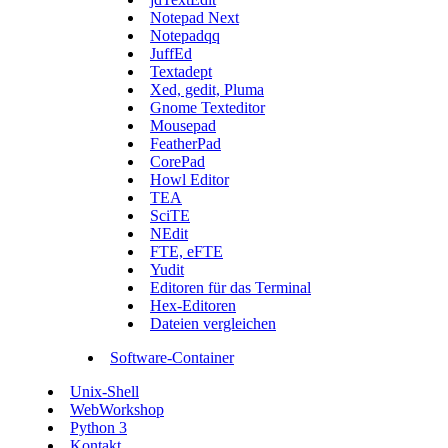
Notepad Next
Notepadqq
JuffEd
Textadept
Xed, gedit, Pluma
Gnome Texteditor
Mousepad
FeatherPad
CorePad
Howl Editor
TEA
SciTE
NEdit
FTE, eFTE
Yudit
Editoren für das Terminal
Hex-Editoren
Dateien vergleichen
Software-Container
Unix-Shell
WebWorkshop
Python 3
Kontakt