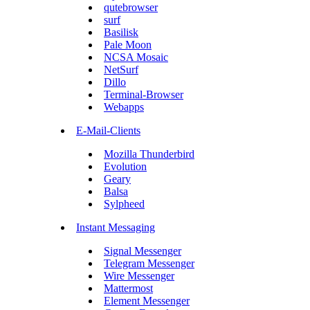
qutebrowser
surf
Basilisk
Pale Moon
NCSA Mosaic
NetSurf
Dillo
Terminal-Browser
Webapps
E-Mail-Clients
Mozilla Thunderbird
Evolution
Geary
Balsa
Sylpheed
Instant Messaging
Signal Messenger
Telegram Messenger
Wire Messenger
Mattermost
Element Messenger