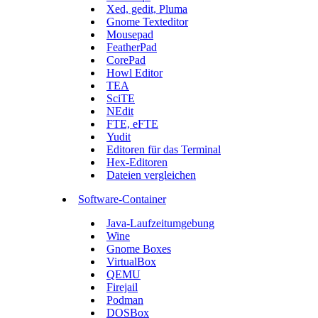
Xed, gedit, Pluma
Gnome Texteditor
Mousepad
FeatherPad
CorePad
Howl Editor
TEA
SciTE
NEdit
FTE, eFTE
Yudit
Editoren für das Terminal
Hex-Editoren
Dateien vergleichen
Software-Container
Java-Laufzeitumgebung
Wine
Gnome Boxes
VirtualBox
QEMU
Firejail
Podman
DOSBox