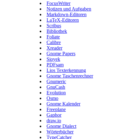
FocusWriter
Notizen und Aufgaben
Markdown-Editoren
LaTeX-Editoren
Scribus
Bibliothek
Foliate
Calibre
Xreader
Gnome Papers
Sioyek
PDFsam
Lios Texterkennung
Gnome Taschenrechner
Gnumeric
GnuCash
Evolution
Osmo
Gnome Kalender
Freeplane
Gaphor
draw.io
Gnome Dialect
Wörterbücher
TypeCatcher