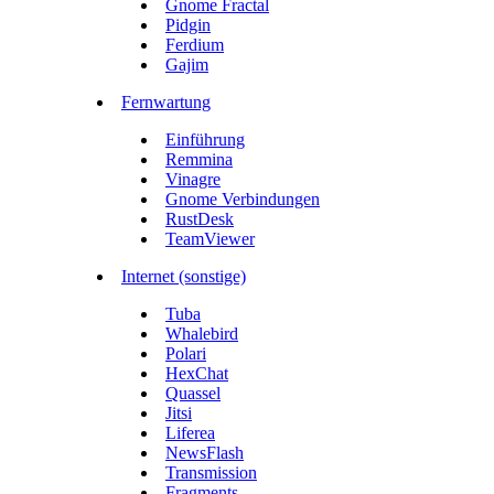
Gnome Fractal
Pidgin
Ferdium
Gajim
Fernwartung
Einführung
Remmina
Vinagre
Gnome Verbindungen
RustDesk
TeamViewer
Internet (sonstige)
Tuba
Whalebird
Polari
HexChat
Quassel
Jitsi
Liferea
NewsFlash
Transmission
Fragments