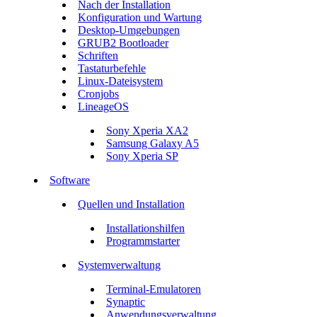
Nach der Installation
Konfiguration und Wartung
Desktop-Umgebungen
GRUB2 Bootloader
Schriften
Tastaturbefehle
Linux-Dateisystem
Cronjobs
LineageOS
Sony Xperia XA2
Samsung Galaxy A5
Sony Xperia SP
Software
Quellen und Installation
Installationshilfen
Programmstarter
Systemverwaltung
Terminal-Emulatoren
Synaptic
Anwendungsverwaltung