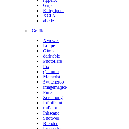
ripperX
Grip
Rubyripper
XCFA
abcde
Grafik
Xviewer
Loupe
Gimp
darktable
Photoflare
Pix
gThumb
Memerist
Switcheroo
imagemagick
Pinta
Zeichnung
InfiniPaint
mtPaint
Inkscape
Shotwell
Blender
Processing