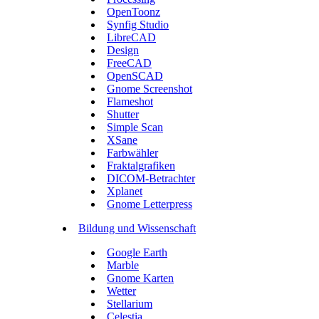
OpenToonz
Synfig Studio
LibreCAD
Design
FreeCAD
OpenSCAD
Gnome Screenshot
Flameshot
Shutter
Simple Scan
XSane
Farbwähler
Fraktalgrafiken
DICOM-Betrachter
Xplanet
Gnome Letterpress
Bildung und Wissenschaft
Google Earth
Marble
Gnome Karten
Wetter
Stellarium
Celestia