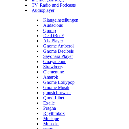
TV, Radio und Podcasts
Audioplayer
Klangeinstellungen
Audacious
Qmmp
DeaDBeeF
AlsaPlayer
Gnome Amberol
Gnome Decibels
Sayonara Player
Guayadeque
Strawberry
Clementine
Amarok
Gnome Lollypop
Gnome Musik
gmusicbrowser
Quod Libet
Exaile
Pragha
Rhythmbox
Musique
Museeks
cmus