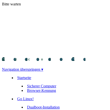
Bitte warten
decocode
decocode
deco
Navigation überspringen ▾
Startseite
Sicherer Computer
Browser-Kennung
Go Linux!
Dualboot-Installation