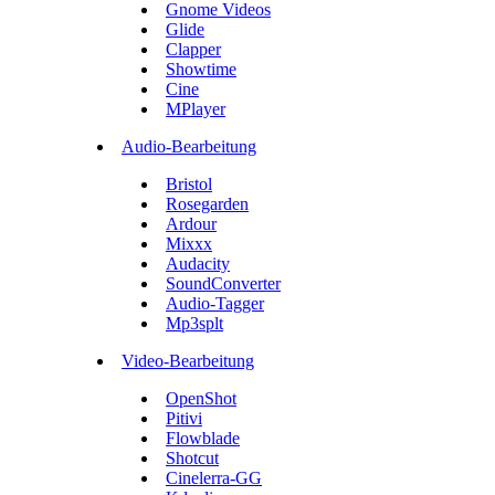
Gnome Videos
Glide
Clapper
Showtime
Cine
MPlayer
Audio-Bearbeitung
Bristol
Rosegarden
Ardour
Mixxx
Audacity
SoundConverter
Audio-Tagger
Mp3splt
Video-Bearbeitung
OpenShot
Pitivi
Flowblade
Shotcut
Cinelerra-GG