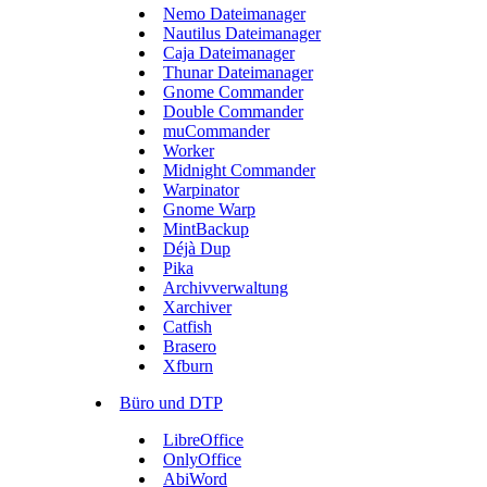
Nemo Dateimanager
Nautilus Dateimanager
Caja Dateimanager
Thunar Dateimanager
Gnome Commander
Double Commander
muCommander
Worker
Midnight Commander
Warpinator
Gnome Warp
MintBackup
Déjà Dup
Pika
Archivverwaltung
Xarchiver
Catfish
Brasero
Xfburn
Büro und DTP
LibreOffice
OnlyOffice
AbiWord