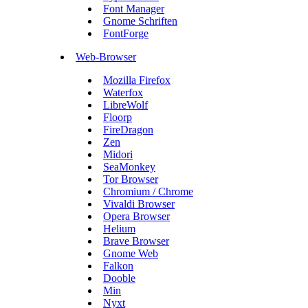
Font Manager
Gnome Schriften
FontForge
Web-Browser
Mozilla Firefox
Waterfox
LibreWolf
Floorp
FireDragon
Zen
Midori
SeaMonkey
Tor Browser
Chromium / Chrome
Vivaldi Browser
Opera Browser
Helium
Brave Browser
Gnome Web
Falkon
Dooble
Min
Nyxt