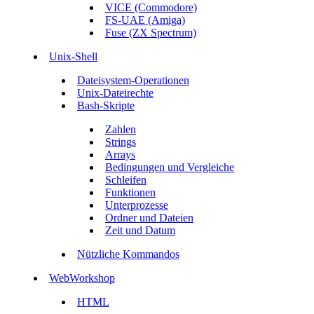
VICE (Commodore)
FS-UAE (Amiga)
Fuse (ZX Spectrum)
Unix-Shell
Dateisystem-Operationen
Unix-Dateirechte
Bash-Skripte
Zahlen
Strings
Arrays
Bedingungen und Vergleiche
Schleifen
Funktionen
Unterprozesse
Ordner und Dateien
Zeit und Datum
Nützliche Kommandos
WebWorkshop
HTML