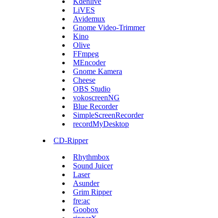
Kdenlive
LiVES
Avidemux
Gnome Video-Trimmer
Kino
Olive
FFmpeg
MEncoder
Gnome Kamera
Cheese
OBS Studio
vokoscreenNG
Blue Recorder
SimpleScreenRecorder
recordMyDesktop
CD-Ripper
Rhythmbox
Sound Juicer
Laser
Asunder
Grim Ripper
fre:ac
Goobox