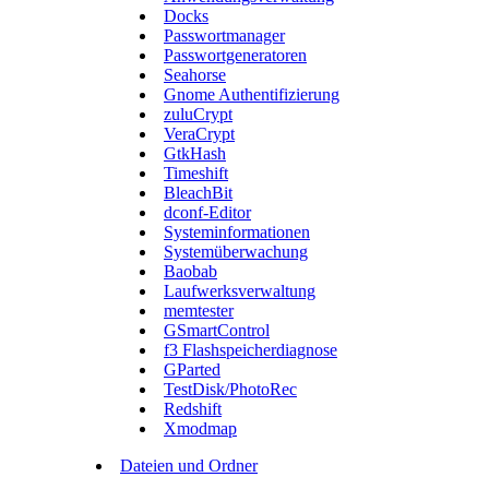
Docks
Passwortmanager
Passwortgeneratoren
Seahorse
Gnome Authentifizierung
zuluCrypt
VeraCrypt
GtkHash
Timeshift
BleachBit
dconf-Editor
Systeminformationen
Systemüberwachung
Baobab
Laufwerksverwaltung
memtester
GSmartControl
f3 Flashspeicherdiagnose
GParted
TestDisk/PhotoRec
Redshift
Xmodmap
Dateien und Ordner