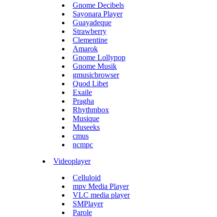
Gnome Decibels
Sayonara Player
Guayadeque
Strawberry
Clementine
Amarok
Gnome Lollypop
Gnome Musik
gmusicbrowser
Quod Libet
Exaile
Pragha
Rhythmbox
Musique
Museeks
cmus
ncmpc
Videoplayer
Celluloid
mpv Media Player
VLC media player
SMPlayer
Parole