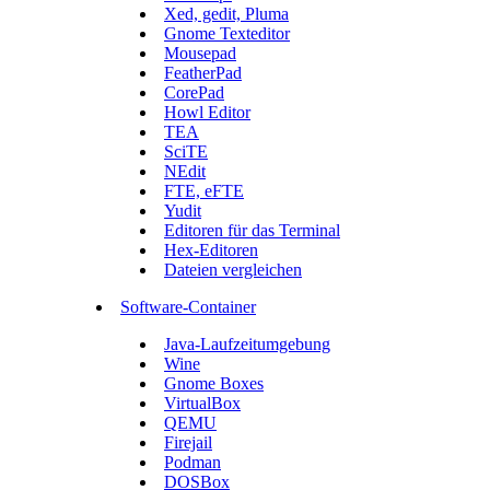
Xed, gedit, Pluma
Gnome Texteditor
Mousepad
FeatherPad
CorePad
Howl Editor
TEA
SciTE
NEdit
FTE, eFTE
Yudit
Editoren für das Terminal
Hex-Editoren
Dateien vergleichen
Software-Container
Java-Laufzeitumgebung
Wine
Gnome Boxes
VirtualBox
QEMU
Firejail
Podman
DOSBox