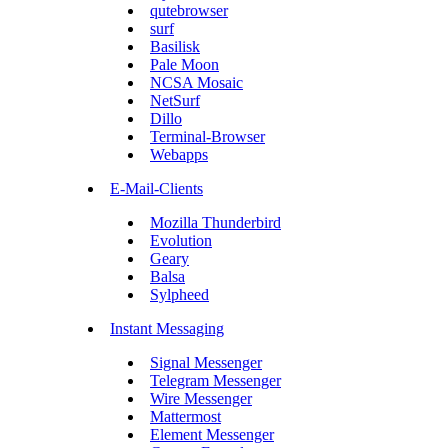
qutebrowser
surf
Basilisk
Pale Moon
NCSA Mosaic
NetSurf
Dillo
Terminal-Browser
Webapps
E-Mail-Clients
Mozilla Thunderbird
Evolution
Geary
Balsa
Sylpheed
Instant Messaging
Signal Messenger
Telegram Messenger
Wire Messenger
Mattermost
Element Messenger