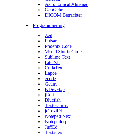
Astronomical Almanac
GeoGebra
DICOM-Betrachter
Programmierung
Zed
Pulsar
Phoenix Code
Visual Studio Code
Sublime Text
Lite XL
CudaText
Lapce
ecode
Geany
KDevelop
jEdit
Bluefish
Textosaurus
jdTextEdit
Notepad Next
Notepadqq
JuffEd
Textadept