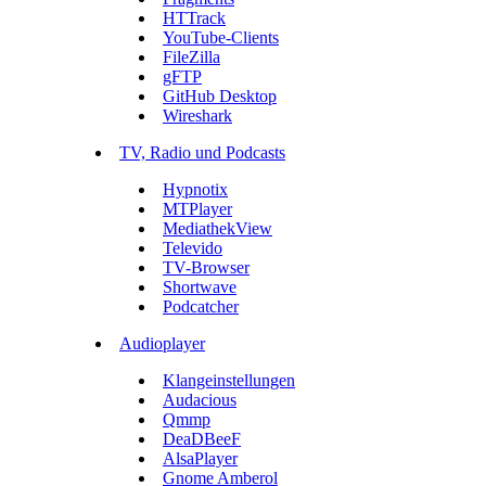
HTTrack
YouTube-Clients
FileZilla
gFTP
GitHub Desktop
Wireshark
TV, Radio und Podcasts
Hypnotix
MTPlayer
MediathekView
Televido
TV-Browser
Shortwave
Podcatcher
Audioplayer
Klangeinstellungen
Audacious
Qmmp
DeaDBeeF
AlsaPlayer
Gnome Amberol