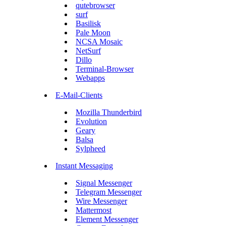
qutebrowser
surf
Basilisk
Pale Moon
NCSA Mosaic
NetSurf
Dillo
Terminal-Browser
Webapps
E-Mail-Clients
Mozilla Thunderbird
Evolution
Geary
Balsa
Sylpheed
Instant Messaging
Signal Messenger
Telegram Messenger
Wire Messenger
Mattermost
Element Messenger