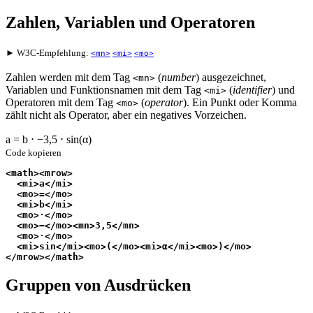
Zahlen, Variablen und Operatoren
► W3C-Empfehlung:
<mn>
<mi>
<mo>
Zahlen werden mit dem Tag
(
number
) ausgezeichnet,
<mn>
Variablen und Funktionsnamen mit dem Tag
(
identifier
) und
<mi>
Operatoren mit dem Tag
(
operator
). Ein Punkt oder Komma
<mo>
zählt nicht als Operator, aber ein negatives Vorzeichen.
a
=
b
⋅
−
3,5
⋅
sin
(
α
)
Code kopieren
<math><mrow>
  <mi>a</mi>
  <mo>=</mo>
  <mi>b</mi>
  <mo>⋅</mo>
  <mo>−</mo><mn>3,5</mn>
  <mo>⋅</mo>
  <mi>sin</mi><mo>(</mo><mi>α</mi><mo>)</mo>
</mrow></math>
Gruppen von Ausdrücken