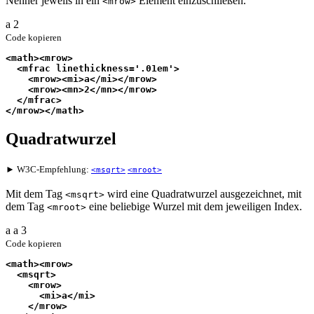
Nenner jeweils in ein
Element einzuschließen.
<mrow>
a
2
Code kopieren
<math><mrow>
  <mfrac linethickness='.01em'>
    <mrow><mi>a</mi></mrow>
    <mrow><mn>2</mn></mrow>
  </mfrac>
</mrow></math>
Quadratwurzel
► W3C-Empfehlung:
<msqrt>
<mroot>
Mit dem Tag
wird eine Quadratwurzel ausgezeichnet, mit
<msqrt>
dem Tag
eine beliebige Wurzel mit dem jeweiligen Index.
<mroot>
a
a
3
Code kopieren
<math><mrow>
  <msqrt>
    <mrow>
      <mi>a</mi>
    </mrow>