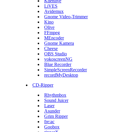
Kdenlive
LiVES
Avidemux
Gnome Video-Trimmer
Kino
Olive
FFmpeg
MEncoder
Gnome Kamera
Cheese
OBS Studio
vokoscreenNG
Blue Recorder
SimpleScreenRecorder
recordMyDesktop
CD-Ripper
Rhythmbox
Sound Juicer
Laser
Asunder
Grim Ripper
fre:ac
Goobox