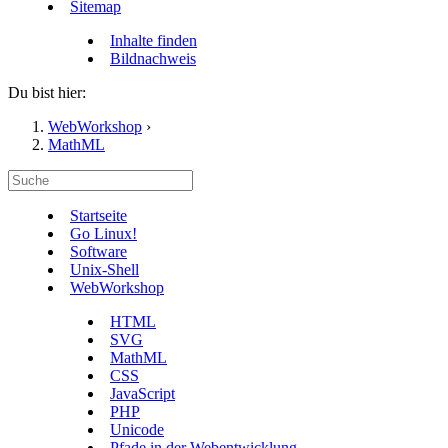
Sitemap
Inhalte finden
Bildnachweis
Du bist hier:
WebWorkshop
›
MathML
Startseite
Go Linux!
Software
Unix-Shell
WebWorkshop
HTML
SVG
MathML
CSS
JavaScript
PHP
Unicode
Pfade in der Webentwicklung