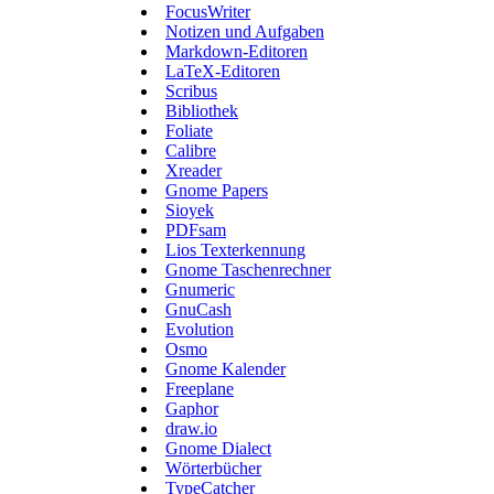
FocusWriter
Notizen und Aufgaben
Markdown-Editoren
LaTeX-Editoren
Scribus
Bibliothek
Foliate
Calibre
Xreader
Gnome Papers
Sioyek
PDFsam
Lios Texterkennung
Gnome Taschenrechner
Gnumeric
GnuCash
Evolution
Osmo
Gnome Kalender
Freeplane
Gaphor
draw.io
Gnome Dialect
Wörterbücher
TypeCatcher