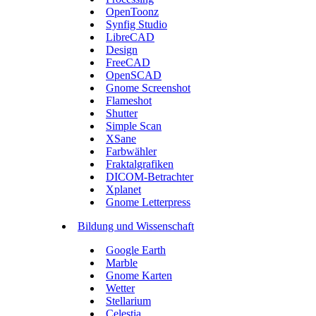
OpenToonz
Synfig Studio
LibreCAD
Design
FreeCAD
OpenSCAD
Gnome Screenshot
Flameshot
Shutter
Simple Scan
XSane
Farbwähler
Fraktalgrafiken
DICOM-Betrachter
Xplanet
Gnome Letterpress
Bildung und Wissenschaft
Google Earth
Marble
Gnome Karten
Wetter
Stellarium
Celestia