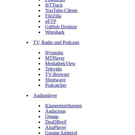
HTTrack
YouTube-Clients
FileZilla
gFTP
GitHub Desktop
Wireshark
TV, Radio und Podcasts
Hypnotix
MTPlayer
MediathekView
Televido
TV-Browser
Shortwave
Podcatcher
Audioplayer
Klangeinstellungen
Audacious
Qmmp
DeaDBeeF
AlsaPlayer
Gnome Amberol