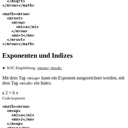
  </msqrt>
</mrow></math>
<math><mrow>
  <mroot>
    <mrow>
      <mi>a</mi>
    </mrow>
    <mn>3</mn>
  </mroot>
</mrow></math>
Exponenten und Indizes
► W3C-Empfehlung:
<msup>
<msub>
Mit dem Tag
kann ein Exponent ausgezeichnet werden, mit
<msup>
dem Tag
ein Index.
<msub>
a
2
+
b
x
Code kopieren
<math><mrow>
  <msup>
    <mi>a</mi>
    <mn>2</mn>
  </msup>
  <mo>+</mo>