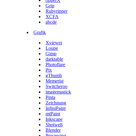
ripperX
Grip
Rubyripper
XCFA
abcde
Grafik
Xviewer
Loupe
Gimp
darktable
Photoflare
Pix
gThumb
Memerist
Switcheroo
imagemagick
Pinta
Zeichnung
InfiniPaint
mtPaint
Inkscape
Shotwell
Blender
Processing