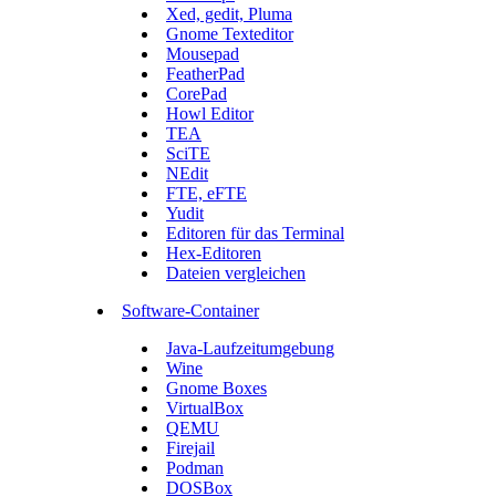
Xed, gedit, Pluma
Gnome Texteditor
Mousepad
FeatherPad
CorePad
Howl Editor
TEA
SciTE
NEdit
FTE, eFTE
Yudit
Editoren für das Terminal
Hex-Editoren
Dateien vergleichen
Software-Container
Java-Laufzeitumgebung
Wine
Gnome Boxes
VirtualBox
QEMU
Firejail
Podman
DOSBox