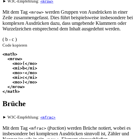
► W3C-Empfehlung:
<mrow>
Mit dem Tag
werden Gruppen von Ausdrücken in einer
<mrow>
Zeile zusammengefasst. Dies führt beispielsweise insbesondere bei
komplexen Ausdrücken dazu, dass umgebende Klammern oder
Wurzelzeichen entsprechend dem Inhalt ausgedehnt werden.
(
b
-
c
)
Code kopieren
<math>
  <mrow>
    <mo>(</mo>
    <mi>b</mi>
    <mo>-</mo>
    <mi>c</mi>
    <mo>)</mo>
  </mrow>
</math>
Brüche
► W3C-Empfehlung:
<mfrac>
Mit dem Tag
(
fraction
) werden Brüche notiert, wobei es
<mfrac>
insbesondere bei komplexen Ausdrücken sinnvoll ist, Zähler und