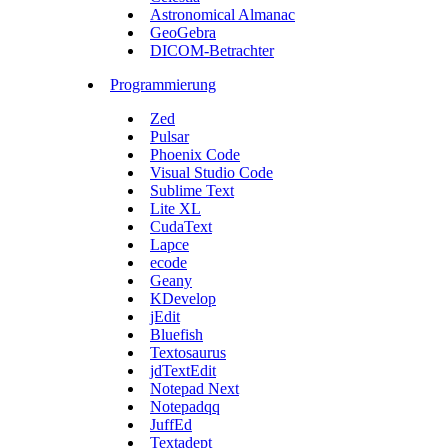
Astronomical Almanac
GeoGebra
DICOM-Betrachter
Programmierung
Zed
Pulsar
Phoenix Code
Visual Studio Code
Sublime Text
Lite XL
CudaText
Lapce
ecode
Geany
KDevelop
jEdit
Bluefish
Textosaurus
jdTextEdit
Notepad Next
Notepadqq
JuffEd
Textadept