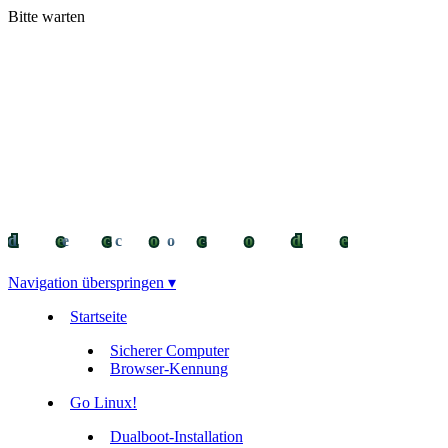
Bitte warten
decocode
decocode
deco
Navigation überspringen ▾
Startseite
Sicherer Computer
Browser-Kennung
Go Linux!
Dualboot-Installation