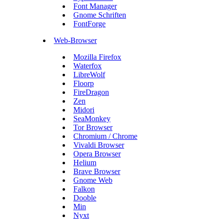
Font Manager
Gnome Schriften
FontForge
Web-Browser
Mozilla Firefox
Waterfox
LibreWolf
Floorp
FireDragon
Zen
Midori
SeaMonkey
Tor Browser
Chromium / Chrome
Vivaldi Browser
Opera Browser
Helium
Brave Browser
Gnome Web
Falkon
Dooble
Min
Nyxt