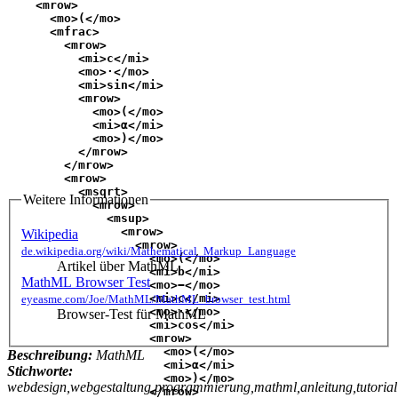
    <mrow>
      <mo>(</mo>
      <mfrac>
        <mrow>
          <mi>c</mi>
          <mo>⋅</mo>
          <mi>sin</mi>
          <mrow>
            <mo>(</mo>
            <mi>α</mi>
            <mo>)</mo>
          </mrow>
        </mrow>
        <mrow>
          <msqrt>
Weitere Informationen
            <mrow>
              <msup>
                <mrow>
Wikipedia
                  <mrow>
de.wikipedia.org/wiki/Mathematical_Markup_Language
                    <mo>(</mo>
Artikel über MathML
                    <mi>b</mi>
MathML Browser Test
                    <mo>−</mo>
                    <mi>c</mi>
eyeasme.com/Joe/MathML/MathML_browser_test.html
                    <mo>⋅</mo>
Browser-Test für MathML
                    <mi>cos</mi>
                    <mrow>
                      <mo>(</mo>
Beschreibung:
MathML
                      <mi>α</mi>
Stichworte:
                      <mo>)</mo>
webdesign,webgestaltung,programmierung,mathml,anleitung,tutorial
                    </mrow>