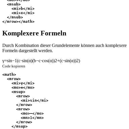
  <msub>
    <mi>b</mi>
    <mi>x</mi>
  </msub>
</mrow></math>
Komplexere Formeln
Durch Kombination dieser Grundelemente können auch komplexere
Formeln dargestellt werden.
γ
=
sin
−
1
(
c
⋅
sin
(
α
)
(
b
−
c
⋅
cos
(
α
)
)
2
+
(
c
⋅
sin
(
α
)
)
2
)
Code kopieren
<math>
  <mrow>
    <mi>γ</mi>
    <mo>=</mo>
    <msup>
      <mrow>
        <mi>sin</mi>
      </mrow>
      <mrow>
        <mo>−</mo>
        <mn>1</mn>
      </mrow>
    </msup>