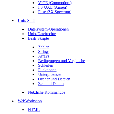
VICE (Commodore)
FS-UAE (Amiga)
Fuse (ZX Spectrum)
Unix-Shell
Dateisystem-Operationen
Unix-Dateirechte
Bash-Skripte
Zahlen
Strings
Arrays
Bedingungen und Vergleiche
Schleifen
Funktionen
Unterprozesse
Ordner und Dateien
Zeit und Datum
Nützliche Kommandos
WebWorkshop
HTML