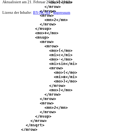
Aktualisiert am
21. Februar 2025, 18:30 Uhr
                    <mo>)</mo>
                  </mrow>
                </mrow>
Lizenz der Inhalte:
BY-NC-SA
•
Impressum
                <mrow>
                  <mn>2</mn>
                </mrow>
              </msup>
              <mo>+</mo>
              <msup>
                <mrow>
                  <mrow>
                    <mo>(</mo>
                    <mi>c</mi>
                    <mo>⋅</mo>
                    <mi>sin</mi>
                    <mrow>
                      <mo>(</mo>
                      <mi>α</mi>
                      <mo>)</mo>
                    </mrow>
                    <mo>)</mo>
                  </mrow>
                </mrow>
                <mrow>
                  <mn>2</mn>
                </mrow>
              </msup>
            </mrow>
          </msqrt>
        </mrow>