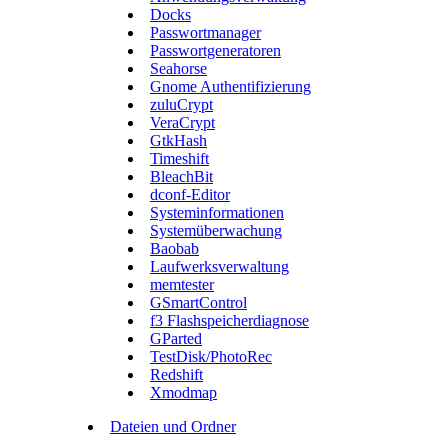
Docks
Passwortmanager
Passwortgeneratoren
Seahorse
Gnome Authentifizierung
zuluCrypt
VeraCrypt
GtkHash
Timeshift
BleachBit
dconf-Editor
Systeminformationen
Systemüberwachung
Baobab
Laufwerksverwaltung
memtester
GSmartControl
f3 Flashspeicherdiagnose
GParted
TestDisk/PhotoRec
Redshift
Xmodmap
Dateien und Ordner