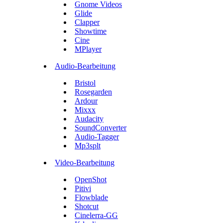
Gnome Videos
Glide
Clapper
Showtime
Cine
MPlayer
Audio-Bearbeitung
Bristol
Rosegarden
Ardour
Mixxx
Audacity
SoundConverter
Audio-Tagger
Mp3splt
Video-Bearbeitung
OpenShot
Pitivi
Flowblade
Shotcut
Cinelerra-GG