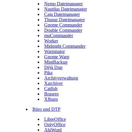
Nemo Dateimanager
Nautilus Dateimanager
Caja Dateimanager
Thunar Dateimanager
Gnome Commander
Double Commander
muCommander
Worker
Midnight Commander
Warpinator
Gnome Warp
MintBackup
Déjà Dup
Pika
Archivverwaltung
Xarchiver
Catfish
Brasero
Xfburn
Büro und DTP
LibreOffice
OnlyOffice
AbiWord