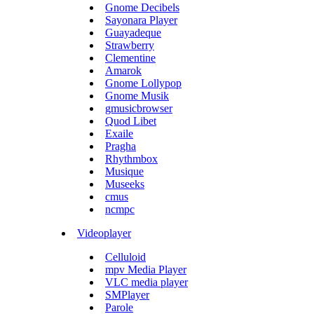
Gnome Decibels
Sayonara Player
Guayadeque
Strawberry
Clementine
Amarok
Gnome Lollypop
Gnome Musik
gmusicbrowser
Quod Libet
Exaile
Pragha
Rhythmbox
Musique
Museeks
cmus
ncmpc
Videoplayer
Celluloid
mpv Media Player
VLC media player
SMPlayer
Parole