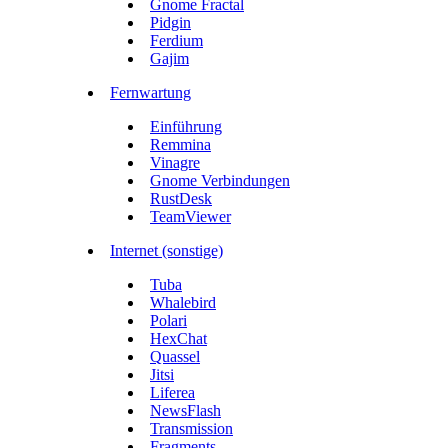
Gnome Fractal
Pidgin
Ferdium
Gajim
Fernwartung
Einführung
Remmina
Vinagre
Gnome Verbindungen
RustDesk
TeamViewer
Internet (sonstige)
Tuba
Whalebird
Polari
HexChat
Quassel
Jitsi
Liferea
NewsFlash
Transmission
Fragments