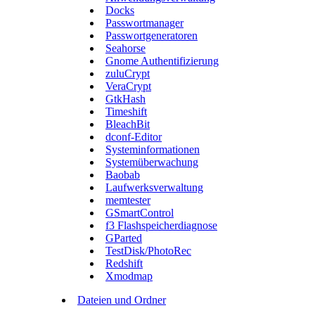
Docks
Passwortmanager
Passwortgeneratoren
Seahorse
Gnome Authentifizierung
zuluCrypt
VeraCrypt
GtkHash
Timeshift
BleachBit
dconf-Editor
Systeminformationen
Systemüberwachung
Baobab
Laufwerksverwaltung
memtester
GSmartControl
f3 Flashspeicherdiagnose
GParted
TestDisk/PhotoRec
Redshift
Xmodmap
Dateien und Ordner