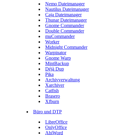
Nemo Dateimanager
Nautilus Dateimanager
Caja Dateimanager
Thunar Dateimanager
Gnome Commander
Double Commander
muCommander
Worker
Midnight Commander
Warpinator
Gnome Warp
MintBackup
Déjà Dup
Pika
Archivverwaltung
Xarchiver
Catfish
Brasero
Xfburn
Büro und DTP
LibreOffice
OnlyOffice
AbiWord