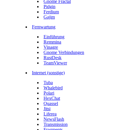
Gnome Fractal
Pidgin
Ferdium
Gajim
Fernwartung
Einführung
Remmina
Vinagre
Gnome Verbindungen
RustDesk
TeamViewer
Internet (sonstige)
Tuba
Whalebird
Polari
HexChat
Quassel
Jitsi
Liferea
NewsFlash
Transmission
Fragments