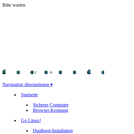
Bitte warten
decocode
decocode
deco
Navigation überspringen ▾
Startseite
Sicherer Computer
Browser-Kennung
Go Linux!
Dualboot-Installation