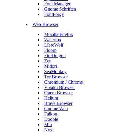
Font Manager
Gnome Schriften
FontForge
Web-Browser
Mozilla Firefox
Waterfox
LibreWolf
Floorp
FireDragon
Zen
Midori
SeaMonkey
Tor Browser
Chromium / Chrome
Vivaldi Browser
Opera Browser
Helium
Brave Browser
Gnome Web
Falkon
Dooble
Min
Nyxt