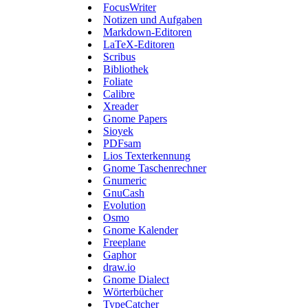
FocusWriter
Notizen und Aufgaben
Markdown-Editoren
LaTeX-Editoren
Scribus
Bibliothek
Foliate
Calibre
Xreader
Gnome Papers
Sioyek
PDFsam
Lios Texterkennung
Gnome Taschenrechner
Gnumeric
GnuCash
Evolution
Osmo
Gnome Kalender
Freeplane
Gaphor
draw.io
Gnome Dialect
Wörterbücher
TypeCatcher