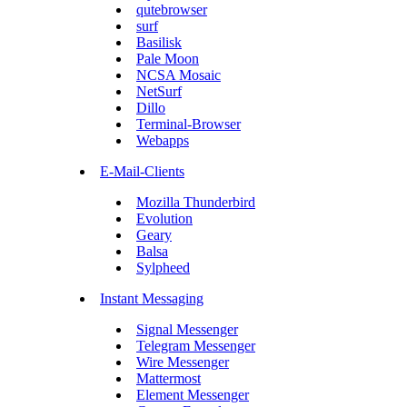
qutebrowser
surf
Basilisk
Pale Moon
NCSA Mosaic
NetSurf
Dillo
Terminal-Browser
Webapps
E-Mail-Clients
Mozilla Thunderbird
Evolution
Geary
Balsa
Sylpheed
Instant Messaging
Signal Messenger
Telegram Messenger
Wire Messenger
Mattermost
Element Messenger