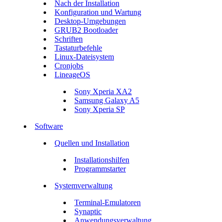
Nach der Installation
Konfiguration und Wartung
Desktop-Umgebungen
GRUB2 Bootloader
Schriften
Tastaturbefehle
Linux-Dateisystem
Cronjobs
LineageOS
Sony Xperia XA2
Samsung Galaxy A5
Sony Xperia SP
Software
Quellen und Installation
Installationshilfen
Programmstarter
Systemverwaltung
Terminal-Emulatoren
Synaptic
Anwendungsverwaltung