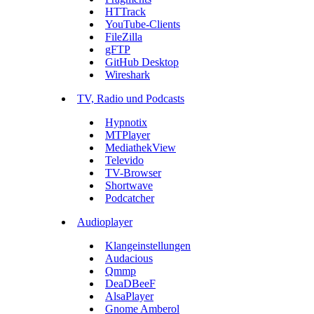
HTTrack
YouTube-Clients
FileZilla
gFTP
GitHub Desktop
Wireshark
TV, Radio und Podcasts
Hypnotix
MTPlayer
MediathekView
Televido
TV-Browser
Shortwave
Podcatcher
Audioplayer
Klangeinstellungen
Audacious
Qmmp
DeaDBeeF
AlsaPlayer
Gnome Amberol