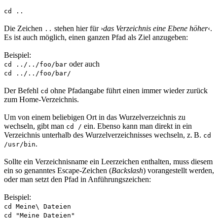
cd ..
Die Zeichen
stehen hier für ›
das Verzeichnis eine Ebene höher
‹.
..
Es ist auch möglich, einen ganzen Pfad als Ziel anzugeben:
Beispiel:
oder auch
cd ../../foo/bar
cd ../../foo/bar/
Der Befehl
ohne Pfadangabe führt einen immer wieder zurück
cd
zum Home-Verzeichnis.
Um von einem beliebigen Ort in das Wurzelverzeichnis zu
wechseln, gibt man
ein. Ebenso kann man direkt in ein
cd /
Verzeichnis unterhalb des Wurzelverzeichnisses wechseln, z. B.
cd
.
/usr/bin
Sollte ein Verzeichnisname ein Leerzeichen enthalten, muss diesem
ein so genanntes Escape-Zeichen
(
Backslash
) vorangestellt werden,
oder man setzt den Pfad in Anführungszeichen:
Beispiel:
cd Meine\ Dateien
cd "Meine Dateien"