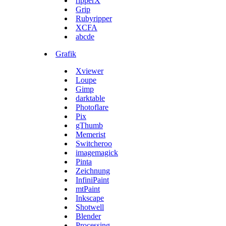
ripperX
Grip
Rubyripper
XCFA
abcde
Grafik
Xviewer
Loupe
Gimp
darktable
Photoflare
Pix
gThumb
Memerist
Switcheroo
imagemagick
Pinta
Zeichnung
InfiniPaint
mtPaint
Inkscape
Shotwell
Blender
Processing