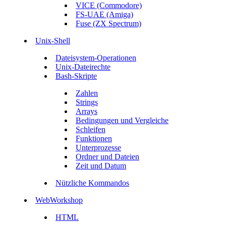
VICE (Commodore)
FS-UAE (Amiga)
Fuse (ZX Spectrum)
Unix-Shell
Dateisystem-Operationen
Unix-Dateirechte
Bash-Skripte
Zahlen
Strings
Arrays
Bedingungen und Vergleiche
Schleifen
Funktionen
Unterprozesse
Ordner und Dateien
Zeit und Datum
Nützliche Kommandos
WebWorkshop
HTML