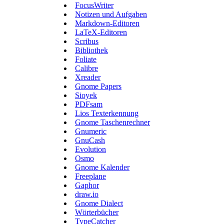
FocusWriter
Notizen und Aufgaben
Markdown-Editoren
LaTeX-Editoren
Scribus
Bibliothek
Foliate
Calibre
Xreader
Gnome Papers
Sioyek
PDFsam
Lios Texterkennung
Gnome Taschenrechner
Gnumeric
GnuCash
Evolution
Osmo
Gnome Kalender
Freeplane
Gaphor
draw.io
Gnome Dialect
Wörterbücher
TypeCatcher