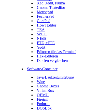
Xed, gedit, Pluma
Gnome Texteditor
Mousepad
FeatherPad
CorePad
Howl Editor
TEA
SciTE
NEdit
FTE, eFTE
Yudit
Editoren für das Terminal
Hex-Editoren
Dateien vergleichen
Software-Container
Java-Laufzeitumgebung
Wine
Gnome Boxes
VirtualBox
QEMU
Firejail
Podman
DOSBox