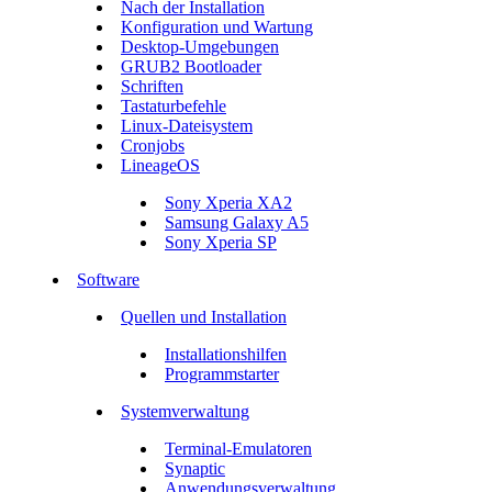
Nach der Installation
Konfiguration und Wartung
Desktop-Umgebungen
GRUB2 Bootloader
Schriften
Tastaturbefehle
Linux-Dateisystem
Cronjobs
LineageOS
Sony Xperia XA2
Samsung Galaxy A5
Sony Xperia SP
Software
Quellen und Installation
Installationshilfen
Programmstarter
Systemverwaltung
Terminal-Emulatoren
Synaptic
Anwendungsverwaltung