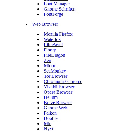
Font Manager
Gnome Schriften
FontForge
Web-Browser
Mozilla Firefox
Waterfox
LibreWolf
Floorp
FireDragon
Zen
Midori
SeaMonkey
Tor Browser
Chromium / Chrome
Vivaldi Browser
Opera Browser
Helium
Brave Browser
Gnome Web
Falkon
Dooble
Min
Nyxt