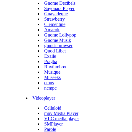
Gnome Decibels
Sayonara Player
Guayadeque
Strawberry
Clementine
Amarok
Gnome Lollypop
Gnome Musik
gmusicbrowser
Quod Libet
Exaile
Pragha
Rhythmbox
Musique
Museeks
cmus
ncmpc
Videoplayer
Celluloid
mpv Media Player
VLC media player
SMPlayer
Parole