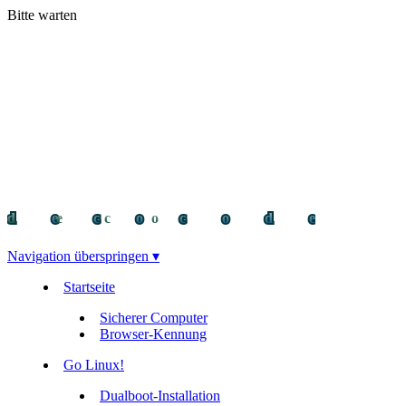
Bitte warten
decocode
decocode
deco
Navigation überspringen ▾
Startseite
Sicherer Computer
Browser-Kennung
Go Linux!
Dualboot-Installation