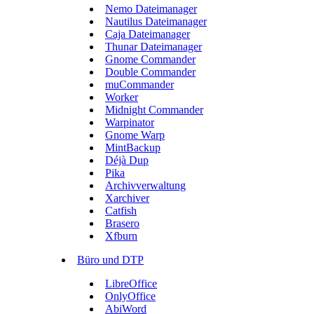
Nemo Dateimanager
Nautilus Dateimanager
Caja Dateimanager
Thunar Dateimanager
Gnome Commander
Double Commander
muCommander
Worker
Midnight Commander
Warpinator
Gnome Warp
MintBackup
Déjà Dup
Pika
Archivverwaltung
Xarchiver
Catfish
Brasero
Xfburn
Büro und DTP
LibreOffice
OnlyOffice
AbiWord