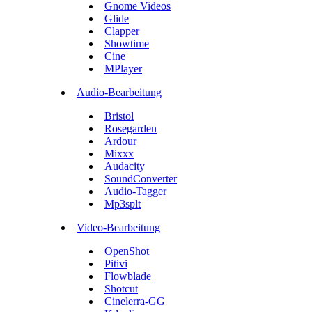
Gnome Videos
Glide
Clapper
Showtime
Cine
MPlayer
Audio-Bearbeitung
Bristol
Rosegarden
Ardour
Mixxx
Audacity
SoundConverter
Audio-Tagger
Mp3splt
Video-Bearbeitung
OpenShot
Pitivi
Flowblade
Shotcut
Cinelerra-GG