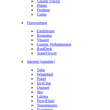
Gnome Fractal
Pidgin
Ferdium
Gajim
Fernwartung
Einführung
Remmina
Vinagre
Gnome Verbindungen
RustDesk
TeamViewer
Internet (sonstige)
Tuba
Whalebird
Polari
HexChat
Quassel
Jitsi
Liferea
NewsFlash
Transmission
Fragments