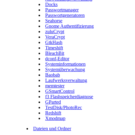
Docks
Passwortmanager
Passwortgeneratoren
Seahorse
Gnome Authentifizierung
zuluCrypt
VeraCrypt
GtkHash
Timeshift
BleachBit
dconf-Editor
Systeminformationen
Systemüberwachung
Baobab
Laufwerksverwaltung
memtester
GSmartControl
f3 Flashspeicherdiagnose
GParted
TestDisk/PhotoRec
Redshift
Xmodmap
Dateien und Ordner