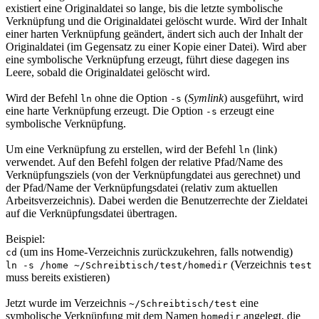
existiert eine Originaldatei so lange, bis die letzte symbolische
Verknüpfung und die Originaldatei gelöscht wurde. Wird der Inhalt
einer harten Verknüpfung geändert, ändert sich auch der Inhalt der
Originaldatei (im Gegensatz zu einer Kopie einer Datei). Wird aber
eine symbolische Verknüpfung erzeugt, führt diese dagegen ins
Leere, sobald die Originaldatei gelöscht wird.
Wird der Befehl
ohne die Option
(
Symlink
) ausgeführt, wird
ln
-s
eine harte Verknüpfung erzeugt. Die Option
erzeugt eine
-s
symbolische Verknüpfung.
Um eine Verknüpfung zu erstellen, wird der Befehl
(
link
)
ln
verwendet. Auf den Befehl folgen der relative Pfad/Name des
Verknüpfungsziels (von der Verknüpfungdatei aus gerechnet) und
der Pfad/Name der Verknüpfungsdatei (relativ zum aktuellen
Arbeitsverzeichnis). Dabei werden die Benutzerrechte der Zieldatei
auf die Verknüpfungsdatei übertragen.
Beispiel:
(um ins Home-Verzeichnis zurückzukehren, falls notwendig)
cd
(Verzeichnis
ln -s /home ~/Schreibtisch/test/homedir
test
muss bereits existieren)
Jetzt wurde im Verzeichnis
eine
~/Schreibtisch/test
symbolische Verknüpfung mit dem Namen
angelegt, die
homedir