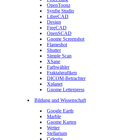
OpenToonz
Synfig Studio
LibreCAD
Design
FreeCAD
OpenSCAD
Gnome Screenshot
Flameshot
Shutter
Simple Scan
XSane
Farbwähler
Fraktalgrafiken
DICOM-Betrachter
Xplanet
Gnome Letterpress
Bildung und Wissenschaft
Google Earth
Marble
Gnome Karten
Wetter
Stellarium
Celestia