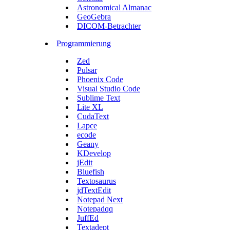
Astronomical Almanac
GeoGebra
DICOM-Betrachter
Programmierung
Zed
Pulsar
Phoenix Code
Visual Studio Code
Sublime Text
Lite XL
CudaText
Lapce
ecode
Geany
KDevelop
jEdit
Bluefish
Textosaurus
jdTextEdit
Notepad Next
Notepadqq
JuffEd
Textadept