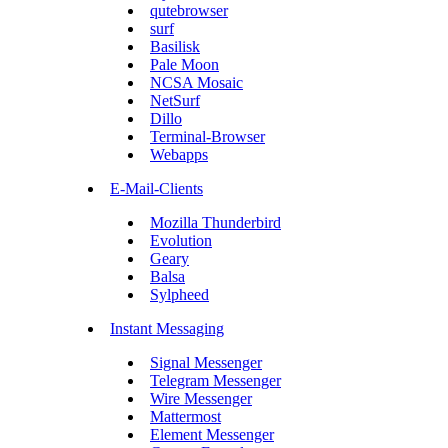
qutebrowser
surf
Basilisk
Pale Moon
NCSA Mosaic
NetSurf
Dillo
Terminal-Browser
Webapps
E-Mail-Clients
Mozilla Thunderbird
Evolution
Geary
Balsa
Sylpheed
Instant Messaging
Signal Messenger
Telegram Messenger
Wire Messenger
Mattermost
Element Messenger