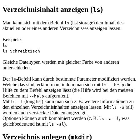
Verzeichnisinhalt anzeigen (
)
ls
Man kann sich mit dem Befehl
(
list storage
) den Inhalt des
ls
aktuellen oder eines anderen Verzeichnisses anzeigen lassen.
Beispiele:
ls
ls Schreibtisch
Gleiche Dateitypen werden mit gleicher Farbe von anderen
unterschieden.
Der
-Befehl kann durch bestimmte Parameter modifiziert werden.
ls
Welche das sind, erfährt man, indem man sich mit
die
ls --help
Hilfe zu dem Befehl anzeigen lässt (die Hilfe wird bei den meisten
Befehlen mit
aufgerufen).
--help
Mit
(
long list
) kann man sich z. B. weitere Informationen zu
ls -l
den einzelnen Verzeichnisinhalten anzeigen lassen. Mit
(
all
)
ls -a
werden auch versteckte Dateien angezeigt.
Optionen können auch kombiniert werden (z. B.
, was
ls -a -l
gleichbedeutend ist mit
).
ls -al
Verzeichnis anlegen (
)
mkdir