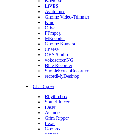
Kdenlive
LiVES
Avidemux
Gnome Video-Trimmer
Kino
Olive
FFmpeg
MEncoder
Gnome Kamera
Cheese
OBS Studio
vokoscreenNG
Blue Recorder
SimpleScreenRecorder
recordMyDesktop
CD-Ripper
Rhythmbox
Sound Juicer
Laser
Asunder
Grim Ripper
fre:ac
Goobox