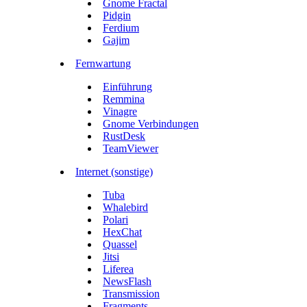
Gnome Fractal
Pidgin
Ferdium
Gajim
Fernwartung
Einführung
Remmina
Vinagre
Gnome Verbindungen
RustDesk
TeamViewer
Internet (sonstige)
Tuba
Whalebird
Polari
HexChat
Quassel
Jitsi
Liferea
NewsFlash
Transmission
Fragments