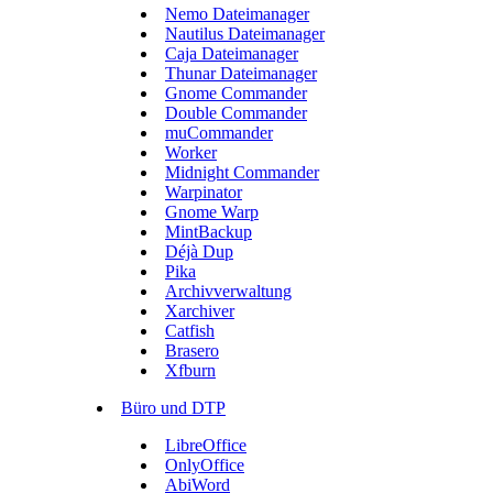
Nemo Dateimanager
Nautilus Dateimanager
Caja Dateimanager
Thunar Dateimanager
Gnome Commander
Double Commander
muCommander
Worker
Midnight Commander
Warpinator
Gnome Warp
MintBackup
Déjà Dup
Pika
Archivverwaltung
Xarchiver
Catfish
Brasero
Xfburn
Büro und DTP
LibreOffice
OnlyOffice
AbiWord