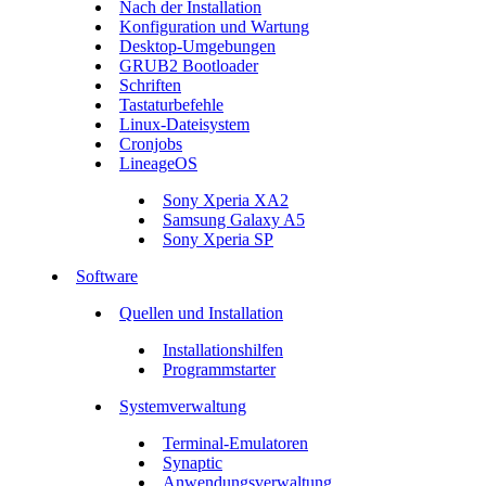
Nach der Installation
Konfiguration und Wartung
Desktop-Umgebungen
GRUB2 Bootloader
Schriften
Tastaturbefehle
Linux-Dateisystem
Cronjobs
LineageOS
Sony Xperia XA2
Samsung Galaxy A5
Sony Xperia SP
Software
Quellen und Installation
Installationshilfen
Programmstarter
Systemverwaltung
Terminal-Emulatoren
Synaptic
Anwendungsverwaltung