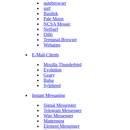
qutebrowser
surf
Basilisk
Pale Moon
NCSA Mosaic
NetSurf
Dillo
Terminal-Browser
Webapps
E-Mail-Clients
Mozilla Thunderbird
Evolution
Geary
Balsa
Sylpheed
Instant Messaging
Signal Messenger
Telegram Messenger
Wire Messenger
Mattermost
Element Messenger