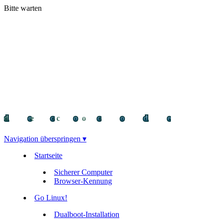
Bitte warten
decocode
decocode
deco
Navigation überspringen ▾
Startseite
Sicherer Computer
Browser-Kennung
Go Linux!
Dualboot-Installation