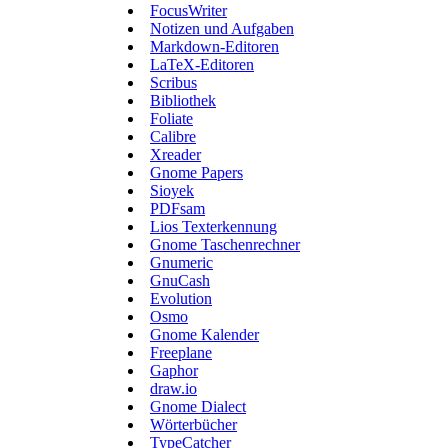
FocusWriter
Notizen und Aufgaben
Markdown-Editoren
LaTeX-Editoren
Scribus
Bibliothek
Foliate
Calibre
Xreader
Gnome Papers
Sioyek
PDFsam
Lios Texterkennung
Gnome Taschenrechner
Gnumeric
GnuCash
Evolution
Osmo
Gnome Kalender
Freeplane
Gaphor
draw.io
Gnome Dialect
Wörterbücher
TypeCatcher