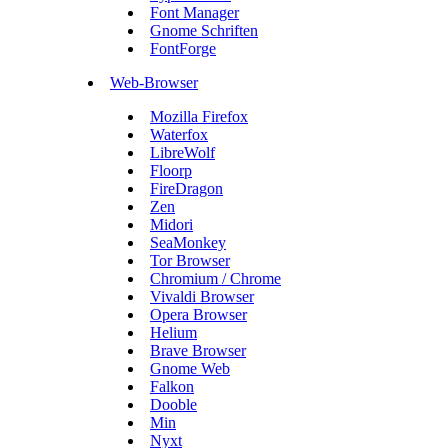
Font Manager
Gnome Schriften
FontForge
Web-Browser
Mozilla Firefox
Waterfox
LibreWolf
Floorp
FireDragon
Zen
Midori
SeaMonkey
Tor Browser
Chromium / Chrome
Vivaldi Browser
Opera Browser
Helium
Brave Browser
Gnome Web
Falkon
Dooble
Min
Nyxt