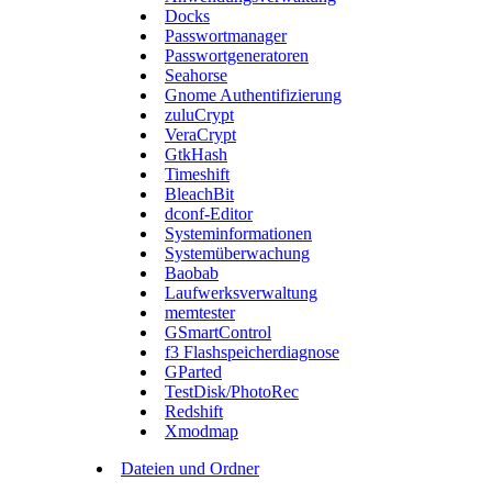
Docks
Passwortmanager
Passwortgeneratoren
Seahorse
Gnome Authentifizierung
zuluCrypt
VeraCrypt
GtkHash
Timeshift
BleachBit
dconf-Editor
Systeminformationen
Systemüberwachung
Baobab
Laufwerksverwaltung
memtester
GSmartControl
f3 Flashspeicherdiagnose
GParted
TestDisk/PhotoRec
Redshift
Xmodmap
Dateien und Ordner