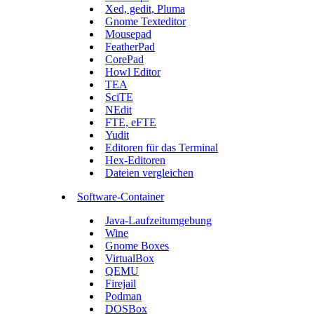
Xed, gedit, Pluma
Gnome Texteditor
Mousepad
FeatherPad
CorePad
Howl Editor
TEA
SciTE
NEdit
FTE, eFTE
Yudit
Editoren für das Terminal
Hex-Editoren
Dateien vergleichen
Software-Container
Java-Laufzeitumgebung
Wine
Gnome Boxes
VirtualBox
QEMU
Firejail
Podman
DOSBox