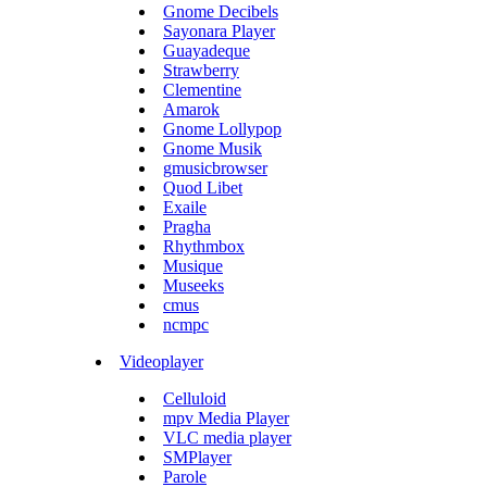
Gnome Decibels
Sayonara Player
Guayadeque
Strawberry
Clementine
Amarok
Gnome Lollypop
Gnome Musik
gmusicbrowser
Quod Libet
Exaile
Pragha
Rhythmbox
Musique
Museeks
cmus
ncmpc
Videoplayer
Celluloid
mpv Media Player
VLC media player
SMPlayer
Parole