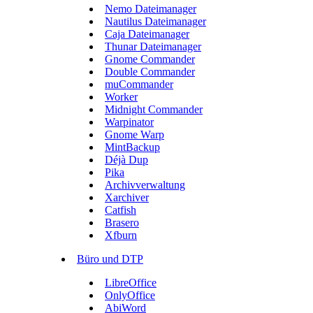
Nemo Dateimanager
Nautilus Dateimanager
Caja Dateimanager
Thunar Dateimanager
Gnome Commander
Double Commander
muCommander
Worker
Midnight Commander
Warpinator
Gnome Warp
MintBackup
Déjà Dup
Pika
Archivverwaltung
Xarchiver
Catfish
Brasero
Xfburn
Büro und DTP
LibreOffice
OnlyOffice
AbiWord