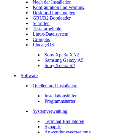
Nach der Installation
Konfiguration und Wartung
Desktop-Umgebungen
GRUB2 Bootloader
Schriften
Tastaturbefehle
Linux-Dateisystem
Cronjobs
LineageOS
Sony Xperia XA2
Samsung Galaxy A5
Sony Xperia SP
Software
Quellen und Installation
Installationshilfen
Programmstarter
Systemverwaltung
Terminal-Emulatoren
Synaptic
Anwendungsverwaltung