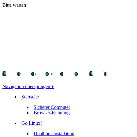
Bitte warten
decocode
decocode
deco
Navigation überspringen ▾
Startseite
Sicherer Computer
Browser-Kennung
Go Linux!
Dualboot-Installation