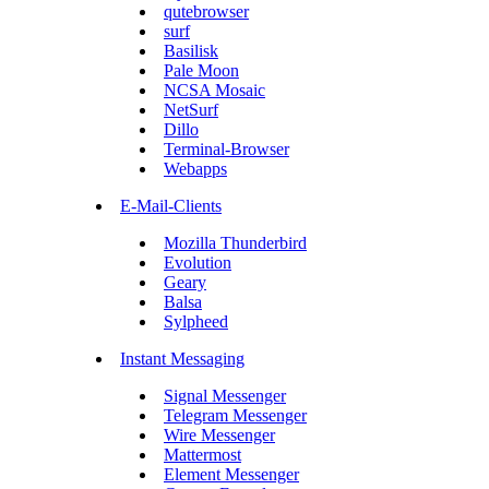
qutebrowser
surf
Basilisk
Pale Moon
NCSA Mosaic
NetSurf
Dillo
Terminal-Browser
Webapps
E-Mail-Clients
Mozilla Thunderbird
Evolution
Geary
Balsa
Sylpheed
Instant Messaging
Signal Messenger
Telegram Messenger
Wire Messenger
Mattermost
Element Messenger