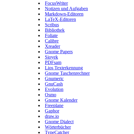
FocusWriter
Notizen und Aufgaben
Markdown-Editoren
LaTeX-Editoren
Scribus
Bibliothek
Foliate
Calibre
Xreader
Gnome Papers
Sioyek
PDFsam
Lios Texterkennung
Gnome Taschenrechner
Gnumeric
GnuCash
Evolution
Osmo
Gnome Kalender
Freeplane
Gaphor
draw.io
Gnome Dialect
Wörterbücher
TypeCatcher