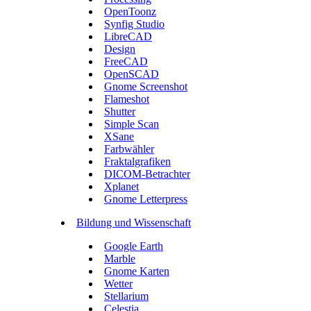
OpenToonz
Synfig Studio
LibreCAD
Design
FreeCAD
OpenSCAD
Gnome Screenshot
Flameshot
Shutter
Simple Scan
XSane
Farbwähler
Fraktalgrafiken
DICOM-Betrachter
Xplanet
Gnome Letterpress
Bildung und Wissenschaft
Google Earth
Marble
Gnome Karten
Wetter
Stellarium
Celestia