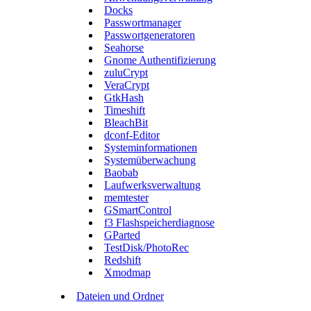
Docks
Passwortmanager
Passwortgeneratoren
Seahorse
Gnome Authentifizierung
zuluCrypt
VeraCrypt
GtkHash
Timeshift
BleachBit
dconf-Editor
Systeminformationen
Systemüberwachung
Baobab
Laufwerksverwaltung
memtester
GSmartControl
f3 Flashspeicherdiagnose
GParted
TestDisk/PhotoRec
Redshift
Xmodmap
Dateien und Ordner