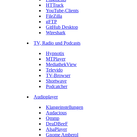
HTTrack
YouTube-Clients
FileZilla
gFTP
GitHub Desktop
Wireshark
TV, Radio und Podcasts
Hypnotix
MTPlayer
MediathekView
Televido
TV-Browser
Shortwave
Podcatcher
Audioplayer
Klangeinstellungen
Audacious
Qmmp
DeaDBeeF
AlsaPlayer
Gnome Amberol