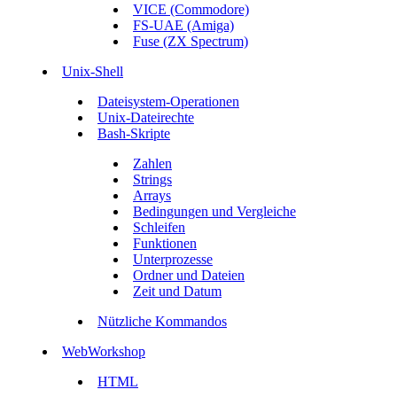
VICE (Commodore)
FS-UAE (Amiga)
Fuse (ZX Spectrum)
Unix-Shell
Dateisystem-Operationen
Unix-Dateirechte
Bash-Skripte
Zahlen
Strings
Arrays
Bedingungen und Vergleiche
Schleifen
Funktionen
Unterprozesse
Ordner und Dateien
Zeit und Datum
Nützliche Kommandos
WebWorkshop
HTML