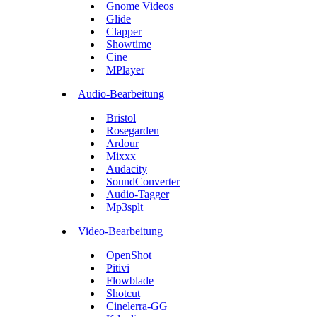
Gnome Videos
Glide
Clapper
Showtime
Cine
MPlayer
Audio-Bearbeitung
Bristol
Rosegarden
Ardour
Mixxx
Audacity
SoundConverter
Audio-Tagger
Mp3splt
Video-Bearbeitung
OpenShot
Pitivi
Flowblade
Shotcut
Cinelerra-GG