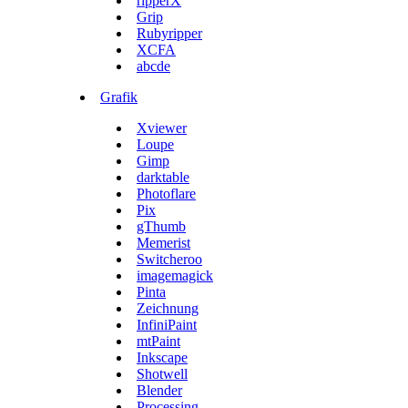
ripperX
Grip
Rubyripper
XCFA
abcde
Grafik
Xviewer
Loupe
Gimp
darktable
Photoflare
Pix
gThumb
Memerist
Switcheroo
imagemagick
Pinta
Zeichnung
InfiniPaint
mtPaint
Inkscape
Shotwell
Blender
Processing