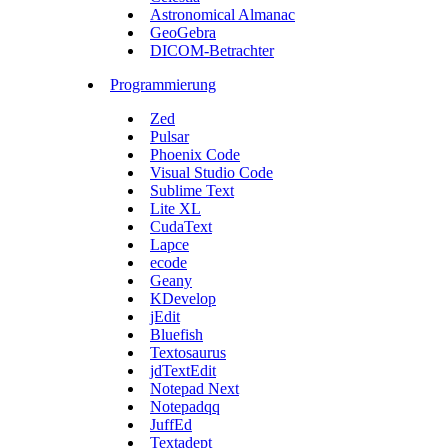
Astronomical Almanac
GeoGebra
DICOM-Betrachter
Programmierung
Zed
Pulsar
Phoenix Code
Visual Studio Code
Sublime Text
Lite XL
CudaText
Lapce
ecode
Geany
KDevelop
jEdit
Bluefish
Textosaurus
jdTextEdit
Notepad Next
Notepadqq
JuffEd
Textadept