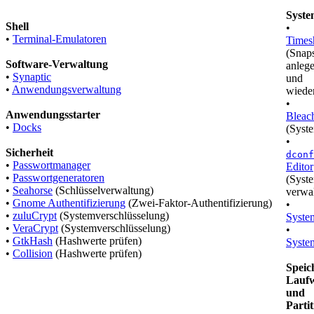
Syste
Shell
•
•
Terminal-Emulatoren
Timesh
(Snap
Software-Verwaltung
anleg
•
Synaptic
und
•
Anwendungsverwaltung
wieder
•
Anwendungsstarter
Bleac
•
Docks
(Syst
•
Sicherheit
dconf
•
Passwortmanager
Editor
•
Passwortgeneratoren
(Syst
•
Seahorse
(Schlüsselverwaltung)
verwa
•
Gnome Authentifizierung
(Zwei-Faktor-Authentifizierung)
•
•
zuluCrypt
(Systemverschlüsselung)
Syste
•
VeraCrypt
(Systemverschlüsselung)
•
•
GtkHash
(Hashwerte prüfen)
Syste
•
Collision
(Hashwerte prüfen)
Speic
Lauf
und
Parti