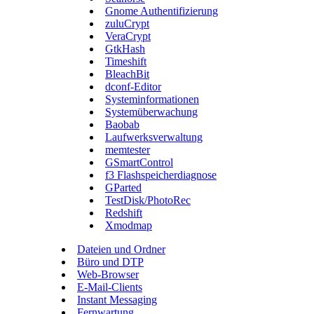
Gnome Authentifizierung
zuluCrypt
VeraCrypt
GtkHash
Timeshift
BleachBit
dconf-Editor
Systeminformationen
Systemüberwachung
Baobab
Laufwerksverwaltung
memtester
GSmartControl
f3 Flashspeicherdiagnose
GParted
TestDisk/PhotoRec
Redshift
Xmodmap
Dateien und Ordner
Büro und DTP
Web-Browser
E-Mail-Clients
Instant Messaging
Fernwartung