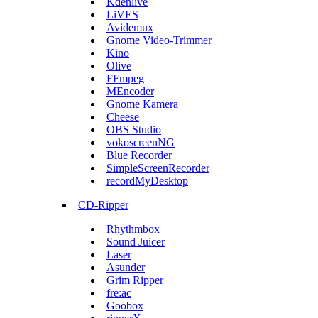
Kdenlive
LiVES
Avidemux
Gnome Video-Trimmer
Kino
Olive
FFmpeg
MEncoder
Gnome Kamera
Cheese
OBS Studio
vokoscreenNG
Blue Recorder
SimpleScreenRecorder
recordMyDesktop
CD-Ripper
Rhythmbox
Sound Juicer
Laser
Asunder
Grim Ripper
fre:ac
Goobox