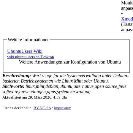
Monit
anpas
•
Xmod
(Tasta
anpas
Weitere Informationen
UbuntuUsers-Wiki
wiki.ubuntuusers.de/Desktop
Weitere Anwendungen zur Konfiguration von Ubuntu
Beschreibung:
Werkzeuge für die Systemverwaltung unter Debian-
basierten Betriebssystemen wie Linux Mint oder Ubuntu.
Stichworte:
linux,mint,debian,ubuntu,alternative,open source,freie
software,anwendungen,apps,systemverwaltung
Aktualisiert am
29. März 2026, 4:59 Uhr
Lizenz der Inhalte:
BY-NC-SA
•
Impressum