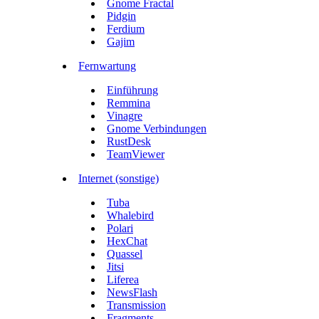
Gnome Fractal
Pidgin
Ferdium
Gajim
Fernwartung
Einführung
Remmina
Vinagre
Gnome Verbindungen
RustDesk
TeamViewer
Internet (sonstige)
Tuba
Whalebird
Polari
HexChat
Quassel
Jitsi
Liferea
NewsFlash
Transmission
Fragments