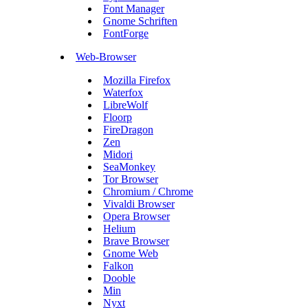
Font Manager
Gnome Schriften
FontForge
Web-Browser
Mozilla Firefox
Waterfox
LibreWolf
Floorp
FireDragon
Zen
Midori
SeaMonkey
Tor Browser
Chromium / Chrome
Vivaldi Browser
Opera Browser
Helium
Brave Browser
Gnome Web
Falkon
Dooble
Min
Nyxt