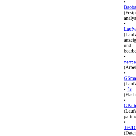
•
Baob
(Festp
analys
•
Laufw
(Lauf
anzei
und
bearbe
•
memte
(Arbei
•
GSmar
(Lauf
•
f3
(Flash
•
GPart
(Lauf
partit
•
TestD
(Daten