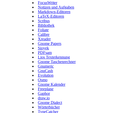
FocusWriter
Notizen und Aufgaben
Markdown-Editoren
LaTeX-Editoren
Scribus
Bibliothek
Foliate
Calibre
Xreader
Gnome Papers
Sioyek
PDFsam
Lios Texterkennung
Gnome Taschenrechner
Gnumeric
GnuCash
Evolution
Osmo
Gnome Kalender
Freeplane
Gaphor
draw.io
Gnome Dialect
Wörterbücher
TypeCatcher