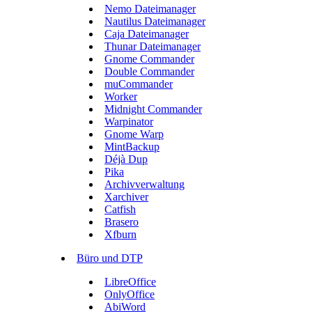
Nemo Dateimanager
Nautilus Dateimanager
Caja Dateimanager
Thunar Dateimanager
Gnome Commander
Double Commander
muCommander
Worker
Midnight Commander
Warpinator
Gnome Warp
MintBackup
Déjà Dup
Pika
Archivverwaltung
Xarchiver
Catfish
Brasero
Xfburn
Büro und DTP
LibreOffice
OnlyOffice
AbiWord