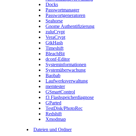
Docks
Passwortmanager
Passwortgeneratoren
Seahorse
Gnome Authentifizierung
zuluCrypt
VeraCrypt
GtkHash
Timeshift
BleachBit
dconf-Editor
Systeminformationen
Systemüberwachung
Baobab
Laufwerksverwaltung
memtester
GSmartControl
f3 Flashspeicherdiagnose
GParted
TestDisk/PhotoRec
Redshift
Xmodmap
Dateien und Ordner