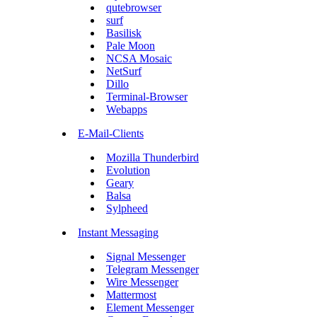
qutebrowser
surf
Basilisk
Pale Moon
NCSA Mosaic
NetSurf
Dillo
Terminal-Browser
Webapps
E-Mail-Clients
Mozilla Thunderbird
Evolution
Geary
Balsa
Sylpheed
Instant Messaging
Signal Messenger
Telegram Messenger
Wire Messenger
Mattermost
Element Messenger