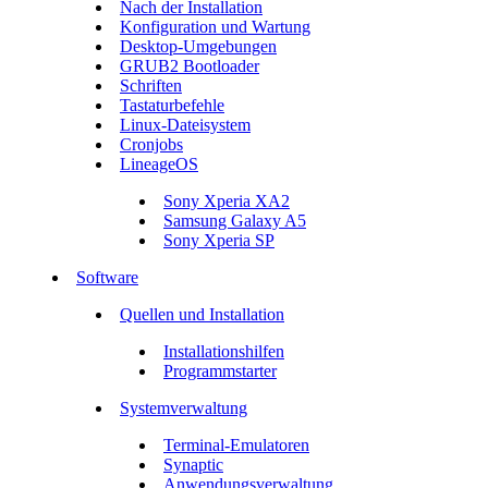
Nach der Installation
Konfiguration und Wartung
Desktop-Umgebungen
GRUB2 Bootloader
Schriften
Tastaturbefehle
Linux-Dateisystem
Cronjobs
LineageOS
Sony Xperia XA2
Samsung Galaxy A5
Sony Xperia SP
Software
Quellen und Installation
Installationshilfen
Programmstarter
Systemverwaltung
Terminal-Emulatoren
Synaptic
Anwendungsverwaltung