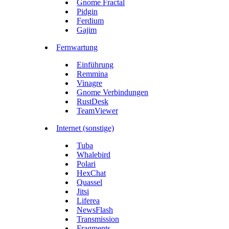
Gnome Fractal
Pidgin
Ferdium
Gajim
Fernwartung
Einführung
Remmina
Vinagre
Gnome Verbindungen
RustDesk
TeamViewer
Internet (sonstige)
Tuba
Whalebird
Polari
HexChat
Quassel
Jitsi
Liferea
NewsFlash
Transmission
Fragments