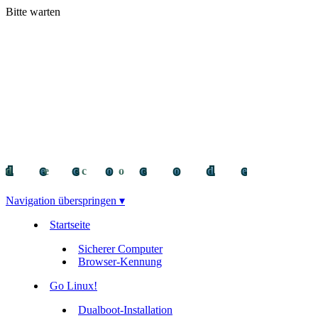
Bitte warten
decocode
decocode
deco
Navigation überspringen ▾
Startseite
Sicherer Computer
Browser-Kennung
Go Linux!
Dualboot-Installation