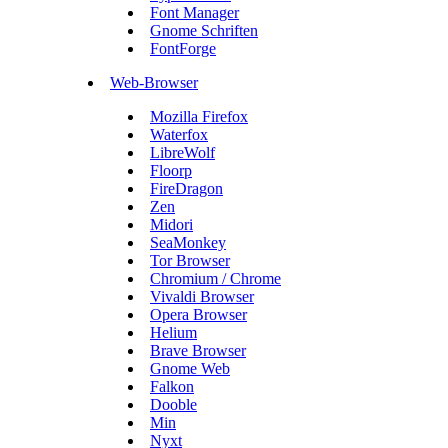
Font Manager
Gnome Schriften
FontForge
Web-Browser
Mozilla Firefox
Waterfox
LibreWolf
Floorp
FireDragon
Zen
Midori
SeaMonkey
Tor Browser
Chromium / Chrome
Vivaldi Browser
Opera Browser
Helium
Brave Browser
Gnome Web
Falkon
Dooble
Min
Nyxt