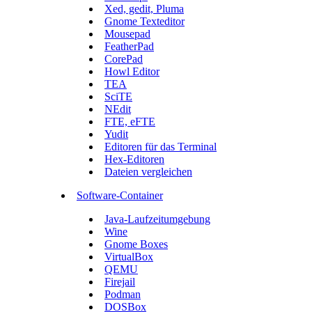
Xed, gedit, Pluma
Gnome Texteditor
Mousepad
FeatherPad
CorePad
Howl Editor
TEA
SciTE
NEdit
FTE, eFTE
Yudit
Editoren für das Terminal
Hex-Editoren
Dateien vergleichen
Software-Container
Java-Laufzeitumgebung
Wine
Gnome Boxes
VirtualBox
QEMU
Firejail
Podman
DOSBox