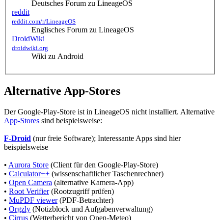
Deutsches Forum zu LineageOS
reddit
reddit.com/r/LineageOS
Englisches Forum zu LineageOS
DroidWiki
droidwiki.org
Wiki zu Android
Alternative App-Stores
Der Google-Play-Store ist in LineageOS nicht installiert. Alternative
App-Stores
sind beispielsweise:
F-Droid
(nur freie Software); Interessante Apps sind hier
beispielsweise
•
Aurora Store
(Client für den Google-Play-Store)
•
Calculator++
(wissenschaftlicher Taschenrechner)
•
Open Camera
(alternative Kamera-App)
•
Root Verifier
(Rootzugriff prüfen)
•
MuPDF viewer
(PDF-Betrachter)
•
Orgzly
(Notizblock und Aufgabenverwaltung)
•
Cirrus
(Wetterbericht von Open-Meteo)