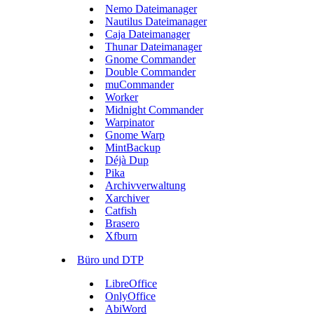
Nemo Dateimanager
Nautilus Dateimanager
Caja Dateimanager
Thunar Dateimanager
Gnome Commander
Double Commander
muCommander
Worker
Midnight Commander
Warpinator
Gnome Warp
MintBackup
Déjà Dup
Pika
Archivverwaltung
Xarchiver
Catfish
Brasero
Xfburn
Büro und DTP
LibreOffice
OnlyOffice
AbiWord