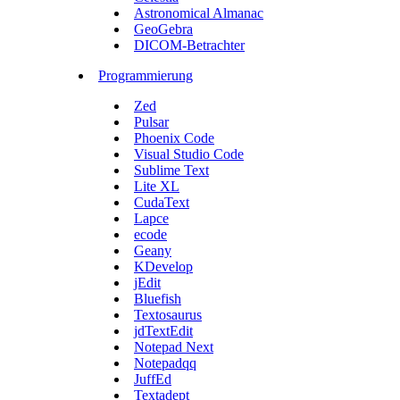
Astronomical Almanac
GeoGebra
DICOM-Betrachter
Programmierung
Zed
Pulsar
Phoenix Code
Visual Studio Code
Sublime Text
Lite XL
CudaText
Lapce
ecode
Geany
KDevelop
jEdit
Bluefish
Textosaurus
jdTextEdit
Notepad Next
Notepadqq
JuffEd
Textadept