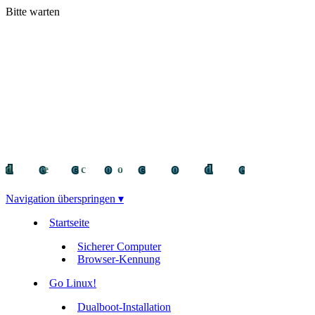
Bitte warten
decocode
decocode
deco
Navigation überspringen ▾
Startseite
Sicherer Computer
Browser-Kennung
Go Linux!
Dualboot-Installation