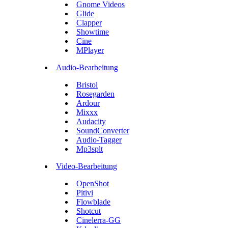
Gnome Videos
Glide
Clapper
Showtime
Cine
MPlayer
Audio-Bearbeitung
Bristol
Rosegarden
Ardour
Mixxx
Audacity
SoundConverter
Audio-Tagger
Mp3splt
Video-Bearbeitung
OpenShot
Pitivi
Flowblade
Shotcut
Cinelerra-GG