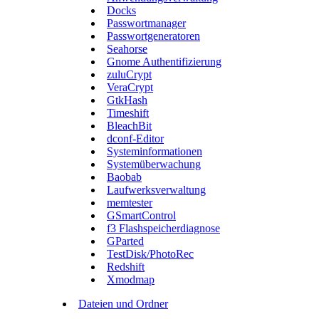
Docks
Passwortmanager
Passwortgeneratoren
Seahorse
Gnome Authentifizierung
zuluCrypt
VeraCrypt
GtkHash
Timeshift
BleachBit
dconf-Editor
Systeminformationen
Systemüberwachung
Baobab
Laufwerksverwaltung
memtester
GSmartControl
f3 Flashspeicherdiagnose
GParted
TestDisk/PhotoRec
Redshift
Xmodmap
Dateien und Ordner