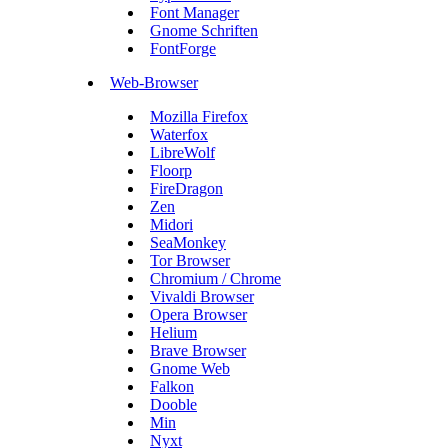
Font Manager
Gnome Schriften
FontForge
Web-Browser
Mozilla Firefox
Waterfox
LibreWolf
Floorp
FireDragon
Zen
Midori
SeaMonkey
Tor Browser
Chromium / Chrome
Vivaldi Browser
Opera Browser
Helium
Brave Browser
Gnome Web
Falkon
Dooble
Min
Nyxt