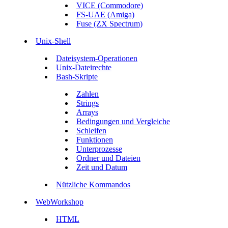
VICE (Commodore)
FS-UAE (Amiga)
Fuse (ZX Spectrum)
Unix-Shell
Dateisystem-Operationen
Unix-Dateirechte
Bash-Skripte
Zahlen
Strings
Arrays
Bedingungen und Vergleiche
Schleifen
Funktionen
Unterprozesse
Ordner und Dateien
Zeit und Datum
Nützliche Kommandos
WebWorkshop
HTML