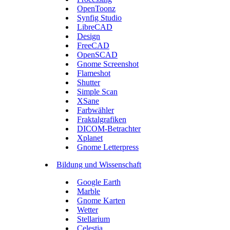
OpenToonz
Synfig Studio
LibreCAD
Design
FreeCAD
OpenSCAD
Gnome Screenshot
Flameshot
Shutter
Simple Scan
XSane
Farbwähler
Fraktalgrafiken
DICOM-Betrachter
Xplanet
Gnome Letterpress
Bildung und Wissenschaft
Google Earth
Marble
Gnome Karten
Wetter
Stellarium
Celestia