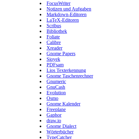
FocusWriter
Notizen und Aufgaben
Markdown-Editoren
LaTeX-Editoren
Scribus
Bibliothek
Foliate
Calibre
Xreader
Gnome Papers
Sioyek
PDFsam
Lios Texterkennung
Gnome Taschenrechner
Gnumeric
GnuCash
Evolution
Osmo
Gnome Kalender
Freeplane
Gaphor
draw.io
Gnome Dialect
Wörterbücher
TypeCatcher