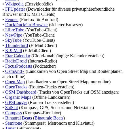
•
Wikipedia
(Enzyklopädie)
•
FFUpdater
(Downloader für diverse privatsphärefreundliche
Browser und E-Mail-Clients)
•
Fennec
(Firefox für Android)
•
DuckDuckGo Browser
(sicherer Browser)
•
LibreTube
(YouTube-Client)
•
NewPipe
(YouTube-Client)
•
SkyTube
(YouTube-Client)
•
Thunderbird
(E-Mail-Client)
•
K-9 Mail
(E-Mail-Client)
•
Etar Calendar
(Cloud-unabhängige Kalender erstellen)
•
RadioDroid
(Internet-Radio)
•
FocusPodcasts
(Podcatcher)
•
OsmAnd~
(Landkarten von Open Street Map und Routenplaner,
auch offline)
•
Open Map
(Landkarten von Open Street Map, nur online)
•
OpenTracks
(Routen-Tracks erstellen)
•
OSM Dashboard
(Tracks von OpenTracks auf OSM anzeigen)
•
Organic Maps
(Offline-Landkarten)
•
GPSLogger
(Routen-Tracks erstellen)
•
SatStat
(Kompass, GPS, Sensor- und Netzstatus)
•
Compass
(Kompass-Emulator)
•
Binaural Beats
(
Binaurale Beats
)
•
Semitone
(Stimmgerät, Metronom und Klaviatur)
•
Tuner
(Stimmgerät)