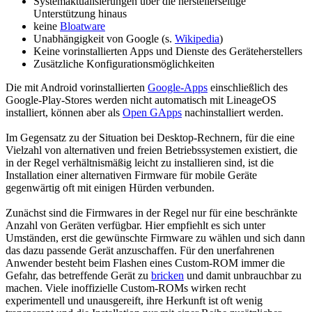
Systemaktualisierungen über die herstellerseitige
Unterstützung hinaus
keine
Bloatware
Unabhängigkeit von Google (s.
Wikipedia
)
Keine vorinstallierten Apps und Dienste des Geräteherstellers
Zusätzliche Konfigurationsmöglichkeiten
Die mit Android vorinstallierten
Google-Apps
einschließlich des
Google-Play-Stores werden nicht automatisch mit LineageOS
installiert, können aber als
Open GApps
nachinstalliert werden.
Im Gegensatz zu der Situation bei Desktop-Rechnern, für die eine
Vielzahl von alternativen und freien Betriebssystemen existiert, die
in der Regel verhältnismäßig leicht zu installieren sind, ist die
Installation einer alternativen Firmware für mobile Geräte
gegenwärtig oft mit einigen Hürden verbunden.
Zunächst sind die Firmwares in der Regel nur für eine beschränkte
Anzahl von Geräten verfügbar. Hier empfiehlt es sich unter
Umständen, erst die gewünschte Firmware zu wählen und sich dann
das dazu passende Gerät anzuschaffen. Für den unerfahrenen
Anwender besteht beim Flashen eines Custom-ROM immer die
Gefahr, das betreffende Gerät zu
bricken
und damit unbrauchbar zu
machen. Viele inoffizielle Custom-ROMs wirken recht
experimentell und unausgereift, ihre Herkunft ist oft wenig