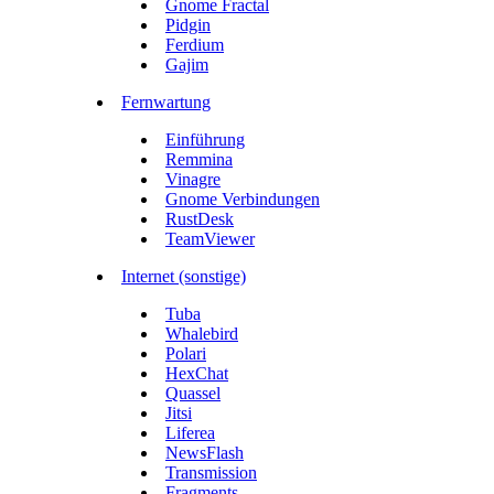
Gnome Fractal
Pidgin
Ferdium
Gajim
Fernwartung
Einführung
Remmina
Vinagre
Gnome Verbindungen
RustDesk
TeamViewer
Internet (sonstige)
Tuba
Whalebird
Polari
HexChat
Quassel
Jitsi
Liferea
NewsFlash
Transmission
Fragments