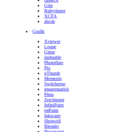
ripperX
Grip
Rubyripper
XCFA
abcde
Grafik
Xviewer
Loupe
Gimp
darktable
Photoflare
Pix
gThumb
Memerist
Switcheroo
imagemagick
Pinta
Zeichnung
InfiniPaint
mtPaint
Inkscape
Shotwell
Blender
Processing