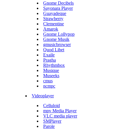
Gnome Decibels
Sayonara Player
Guayadeque
Strawberry
Clementine
Amarok
Gnome Lollypop
Gnome Musik
gmusicbrowser
Quod Libet
Exaile
Pragha
Rhythmbox
Musique
Museeks
cmus
ncmpc
Videoplayer
Celluloid
mpv Media Player
VLC media player
SMPlayer
Parole