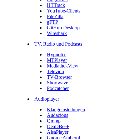
HTTrack
YouTube-Clients
FileZilla
gFTP
GitHub Desktop
Wireshark
TV, Radio und Podcasts
Hypnotix
MTPlayer
MediathekView
Televido
TV-Browser
Shortwave
Podcatcher
Audioplayer
Klangeinstellungen
Audacious
Qmmp
DeaDBeeF
AlsaPlayer
Gnome Amberol