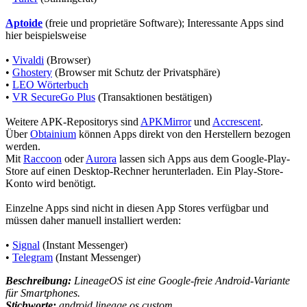
Aptoide
(freie und proprietäre Software); Interessante Apps sind
hier beispielsweise
•
Vivaldi
(Browser)
•
Ghostery
(Browser mit Schutz der Privatsphäre)
•
LEO Wörterbuch
•
VR SecureGo Plus
(Transaktionen bestätigen)
Weitere APK-Repositorys sind
APKMirror
und
Accrescent
.
Über
Obtainium
können Apps direkt von den Herstellern bezogen
werden.
Mit
Raccoon
oder
Aurora
lassen sich Apps aus dem Google-Play-
Store auf einen Desktop-Rechner herunterladen. Ein Play-Store-
Konto wird benötigt.
Einzelne Apps sind nicht in diesen App Stores verfügbar und
müssen daher manuell installiert werden:
•
Signal
(Instant Messenger)
•
Telegram
(Instant Messenger)
Beschreibung:
LineageOS ist eine Google-freie Android-Variante
für Smartphones.
Stichworte:
android,lineage os,custom