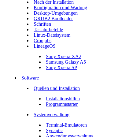
Nach der Installation
Konfiguration und Wartung
Desktop-Umgebungen
GRUB2 Bootloader
Schriften
Tastaturbefehle
Linux-Dateisystem
Cronjobs
LineageOS
Sony Xperia XA2
Samsung Galaxy A5
Sony Xperia SP
Software
Quellen und Installation
Installationshilfen
Programmstarter
Systemverwaltung
Terminal-Emulatoren
Synaptic
Anwendungsverwaltung