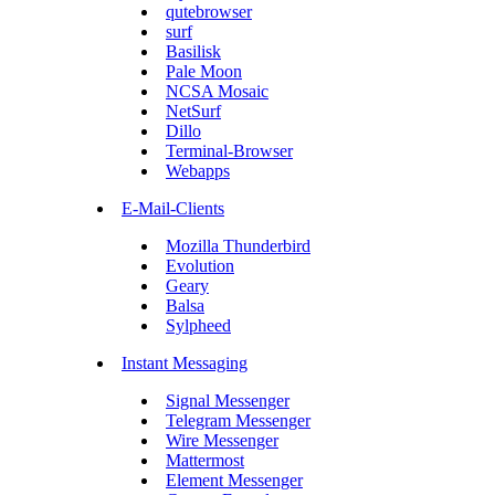
qutebrowser
surf
Basilisk
Pale Moon
NCSA Mosaic
NetSurf
Dillo
Terminal-Browser
Webapps
E-Mail-Clients
Mozilla Thunderbird
Evolution
Geary
Balsa
Sylpheed
Instant Messaging
Signal Messenger
Telegram Messenger
Wire Messenger
Mattermost
Element Messenger