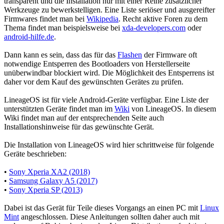
transparent und die Installation nur mit einer Reihe zusätzlicher
Werkzeuge zu bewerkstelligen. Eine Liste seriöser und ausgereifter
Firmwares findet man bei
Wikipedia
. Recht aktive Foren zu dem
Thema findet man beispielsweise bei
xda-developers.com
oder
android-hilfe.de
.
Dann kann es sein, dass das für das
Flashen
der Firmware oft
notwendige Entsperren des Bootloaders von Herstellerseite
unüberwindbar blockiert wird. Die Möglichkeit des Entsperrens ist
daher vor dem Kauf des gewünschten Gerätes zu prüfen.
LineageOS ist für viele Android-Geräte verfügbar. Eine Liste der
unterstützten Geräte findet man im
Wiki
von LineageOS. In diesem
Wiki findet man auf der entsprechenden Seite auch
Installationshinweise für das gewünschte Gerät.
Die Installation von LineageOS wird hier schrittweise für folgende
Geräte beschrieben:
•
Sony Xperia XA2 (2018)
•
Samsung Galaxy A5 (2017)
•
Sony Xperia SP (2013)
Dabei ist das Gerät für Teile dieses Vorgangs an einen PC mit
Linux
Mint
angeschlossen. Diese Anleitungen sollten daher auch mit