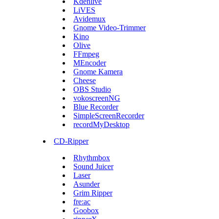
Kdenlive
LiVES
Avidemux
Gnome Video-Trimmer
Kino
Olive
FFmpeg
MEncoder
Gnome Kamera
Cheese
OBS Studio
vokoscreenNG
Blue Recorder
SimpleScreenRecorder
recordMyDesktop
CD-Ripper
Rhythmbox
Sound Juicer
Laser
Asunder
Grim Ripper
fre:ac
Goobox