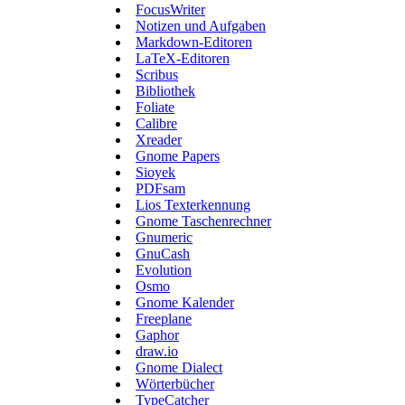
FocusWriter
Notizen und Aufgaben
Markdown-Editoren
LaTeX-Editoren
Scribus
Bibliothek
Foliate
Calibre
Xreader
Gnome Papers
Sioyek
PDFsam
Lios Texterkennung
Gnome Taschenrechner
Gnumeric
GnuCash
Evolution
Osmo
Gnome Kalender
Freeplane
Gaphor
draw.io
Gnome Dialect
Wörterbücher
TypeCatcher