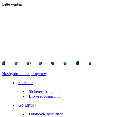
Bitte warten
decocode
decocode
deco
Navigation überspringen ▾
Startseite
Sicherer Computer
Browser-Kennung
Go Linux!
Dualboot-Installation