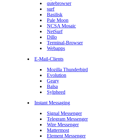
qutebrowser
surf
Basilisk
Pale Moon
NCSA Mosaic
NetSurf
Dillo
Terminal-Browser
Webapps
E-Mail-Clients
Mozilla Thunderbird
Evolution
Geary
Balsa
Sylpheed
Instant Messaging
Signal Messenger
Telegram Messenger
Wire Messenger
Mattermost
Element Messenger