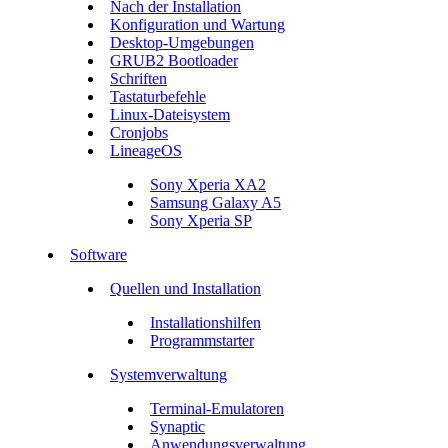
Nach der Installation
Konfiguration und Wartung
Desktop-Umgebungen
GRUB2 Bootloader
Schriften
Tastaturbefehle
Linux-Dateisystem
Cronjobs
LineageOS
Sony Xperia XA2
Samsung Galaxy A5
Sony Xperia SP
Software
Quellen und Installation
Installationshilfen
Programmstarter
Systemverwaltung
Terminal-Emulatoren
Synaptic
Anwendungsverwaltung