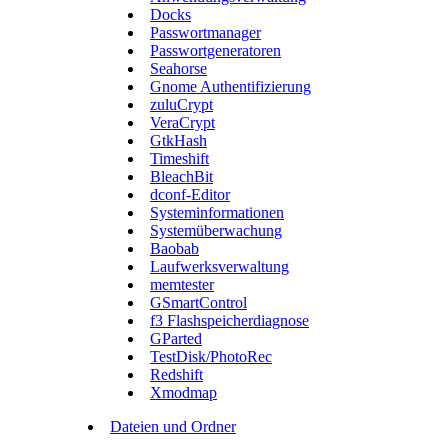
Docks
Passwortmanager
Passwortgeneratoren
Seahorse
Gnome Authentifizierung
zuluCrypt
VeraCrypt
GtkHash
Timeshift
BleachBit
dconf-Editor
Systeminformationen
Systemüberwachung
Baobab
Laufwerksverwaltung
memtester
GSmartControl
f3 Flashspeicherdiagnose
GParted
TestDisk/PhotoRec
Redshift
Xmodmap
Dateien und Ordner