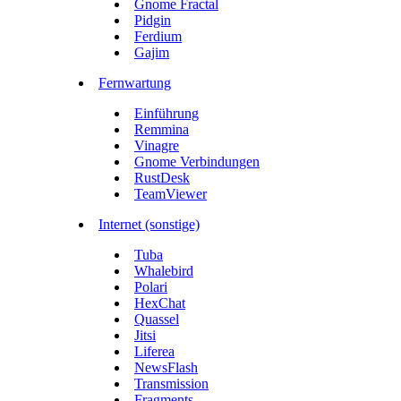
Gnome Fractal
Pidgin
Ferdium
Gajim
Fernwartung
Einführung
Remmina
Vinagre
Gnome Verbindungen
RustDesk
TeamViewer
Internet (sonstige)
Tuba
Whalebird
Polari
HexChat
Quassel
Jitsi
Liferea
NewsFlash
Transmission
Fragments