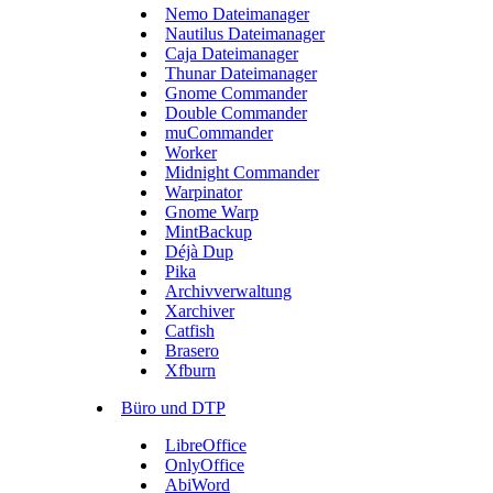
Nemo Dateimanager
Nautilus Dateimanager
Caja Dateimanager
Thunar Dateimanager
Gnome Commander
Double Commander
muCommander
Worker
Midnight Commander
Warpinator
Gnome Warp
MintBackup
Déjà Dup
Pika
Archivverwaltung
Xarchiver
Catfish
Brasero
Xfburn
Büro und DTP
LibreOffice
OnlyOffice
AbiWord