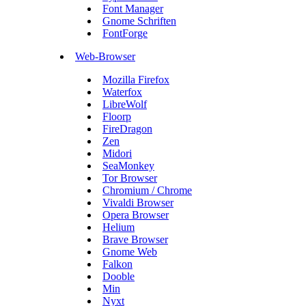
Font Manager
Gnome Schriften
FontForge
Web-Browser
Mozilla Firefox
Waterfox
LibreWolf
Floorp
FireDragon
Zen
Midori
SeaMonkey
Tor Browser
Chromium / Chrome
Vivaldi Browser
Opera Browser
Helium
Brave Browser
Gnome Web
Falkon
Dooble
Min
Nyxt