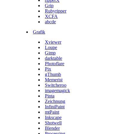
ripperX
Grip
Rubyripper
XCFA
abcde
Grafik
Xviewer
Loupe
Gimp
darktable
Photoflare
Pix
gThumb
Memerist
Switcheroo
imagemagick
Pinta
Zeichnung
InfiniPaint
mtPaint
Inkscape
Shotwell
Blender
Processing