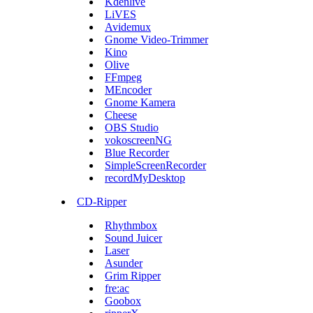
Kdenlive
LiVES
Avidemux
Gnome Video-Trimmer
Kino
Olive
FFmpeg
MEncoder
Gnome Kamera
Cheese
OBS Studio
vokoscreenNG
Blue Recorder
SimpleScreenRecorder
recordMyDesktop
CD-Ripper
Rhythmbox
Sound Juicer
Laser
Asunder
Grim Ripper
fre:ac
Goobox