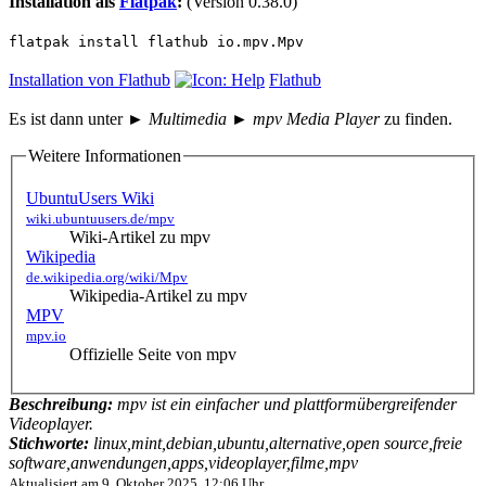
Installation als
Flatpak
:
(Version 0.38.0)
flatpak install flathub io.mpv.Mpv
Installation von Flathub
Flathub
Es ist dann unter
► Multimedia ► mpv Media Player
zu finden.
Weitere Informationen
UbuntuUsers Wiki
wiki.ubuntuusers.de/mpv
Wiki-Artikel zu mpv
Wikipedia
de.wikipedia.org/wiki/Mpv
Wikipedia-Artikel zu mpv
MPV
mpv.io
Offizielle Seite von mpv
Beschreibung:
mpv ist ein einfacher und plattformübergreifender
Videoplayer.
Stichworte:
linux,mint,debian,ubuntu,alternative,open source,freie
software,anwendungen,apps,videoplayer,filme,mpv
Aktualisiert am
9. Oktober 2025, 12:06 Uhr