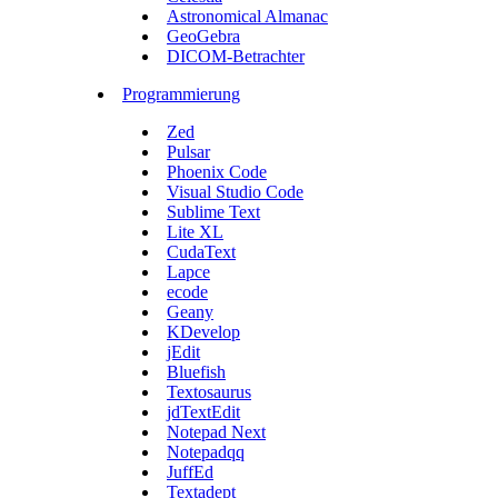
Astronomical Almanac
GeoGebra
DICOM-Betrachter
Programmierung
Zed
Pulsar
Phoenix Code
Visual Studio Code
Sublime Text
Lite XL
CudaText
Lapce
ecode
Geany
KDevelop
jEdit
Bluefish
Textosaurus
jdTextEdit
Notepad Next
Notepadqq
JuffEd
Textadept