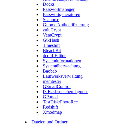
Docks
Passwortmanager
Passwortgeneratoren
Seahorse
Gnome Authentifizierung
zuluCrypt
VeraCrypt
GtkHash
Timeshift
BleachBit
dconf-Editor
Systeminformationen
Systemüberwachung
Baobab
Laufwerksverwaltung
memtester
GSmartControl
f3 Flashspeicherdiagnose
GParted
TestDisk/PhotoRec
Redshift
Xmodmap
Dateien und Ordner