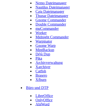
Nemo Dateimanager
Nautilus Dateimanager
Caja Dateimanager
Thunar Dateimanager
Gnome Commander
Double Commander
muCommander
Worker
Midnight Commander
Warpinator
Gnome Warp
MintBackup
Déjà Dup
Pika
Archivverwaltung
Xarchiver
Catfish
Brasero
Xfburn
Büro und DTP
LibreOffice
OnlyOffice
AbiWord