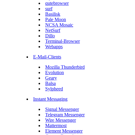
qutebrowser
surf
Basilisk
Pale Moon
NCSA Mosaic
NetSurf
Dillo
Terminal-Browser
Webapps
E-Mail-Clients
Mozilla Thunderbird
Evolution
Geary
Balsa
Sylpheed
Instant Messaging
Signal Messenger
Telegram Messenger
Wire Messenger
Mattermost
Element Messenger