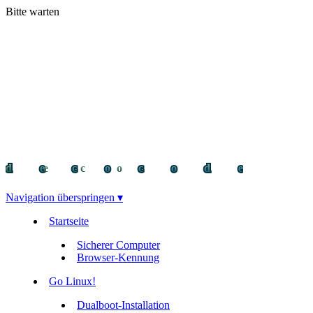
Bitte warten
decocode
decocode
deco
Navigation überspringen ▾
Startseite
Sicherer Computer
Browser-Kennung
Go Linux!
Dualboot-Installation