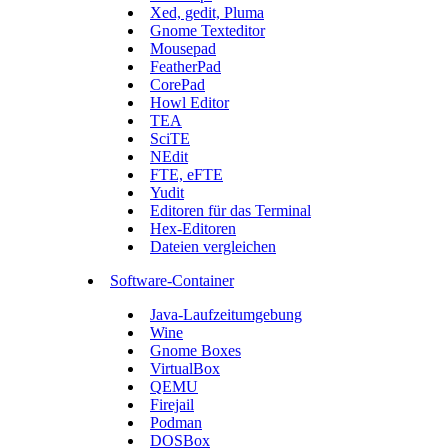
Xed, gedit, Pluma
Gnome Texteditor
Mousepad
FeatherPad
CorePad
Howl Editor
TEA
SciTE
NEdit
FTE, eFTE
Yudit
Editoren für das Terminal
Hex-Editoren
Dateien vergleichen
Software-Container
Java-Laufzeitumgebung
Wine
Gnome Boxes
VirtualBox
QEMU
Firejail
Podman
DOSBox