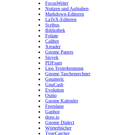
FocusWriter
Notizen und Aufgaben
Markdown-Editoren
LaTeX-Editoren
Scribus
Bibliothek
Foliate
Calibre
Xreader
Gnome Papers
Sioyek
PDFsam
Lios Texterkennung
Gnome Taschenrechner
Gnumeric
GnuCash
Evolution
Osmo
Gnome Kalender
Freeplane
Gaphor
draw.io
Gnome Dialect
Wörterbücher
TypeCatcher