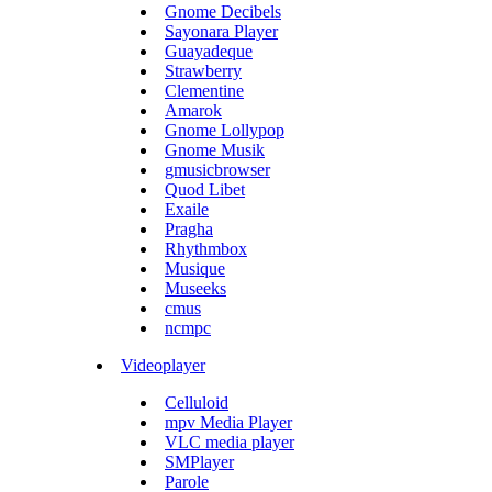
Gnome Decibels
Sayonara Player
Guayadeque
Strawberry
Clementine
Amarok
Gnome Lollypop
Gnome Musik
gmusicbrowser
Quod Libet
Exaile
Pragha
Rhythmbox
Musique
Museeks
cmus
ncmpc
Videoplayer
Celluloid
mpv Media Player
VLC media player
SMPlayer
Parole