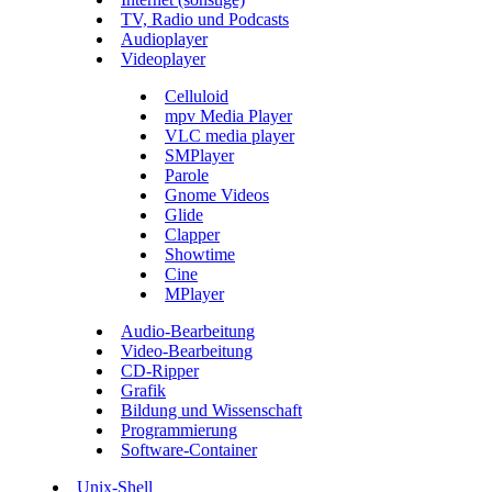
TV, Radio und Podcasts
Audioplayer
Videoplayer
Celluloid
mpv Media Player
VLC media player
SMPlayer
Parole
Gnome Videos
Glide
Clapper
Showtime
Cine
MPlayer
Audio-Bearbeitung
Video-Bearbeitung
CD-Ripper
Grafik
Bildung und Wissenschaft
Programmierung
Software-Container
Unix-Shell