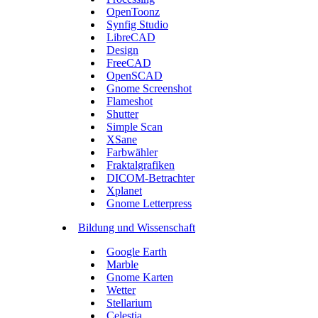
OpenToonz
Synfig Studio
LibreCAD
Design
FreeCAD
OpenSCAD
Gnome Screenshot
Flameshot
Shutter
Simple Scan
XSane
Farbwähler
Fraktalgrafiken
DICOM-Betrachter
Xplanet
Gnome Letterpress
Bildung und Wissenschaft
Google Earth
Marble
Gnome Karten
Wetter
Stellarium
Celestia