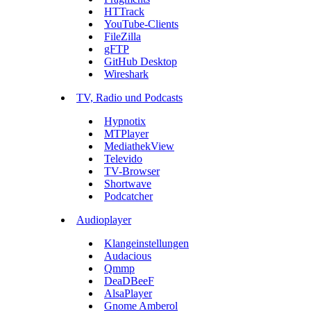
HTTrack
YouTube-Clients
FileZilla
gFTP
GitHub Desktop
Wireshark
TV, Radio und Podcasts
Hypnotix
MTPlayer
MediathekView
Televido
TV-Browser
Shortwave
Podcatcher
Audioplayer
Klangeinstellungen
Audacious
Qmmp
DeaDBeeF
AlsaPlayer
Gnome Amberol