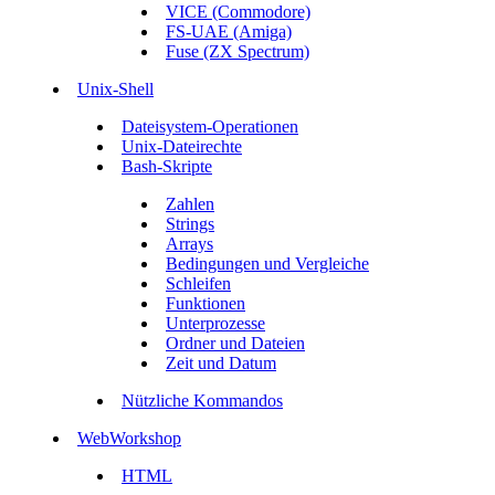
VICE (Commodore)
FS-UAE (Amiga)
Fuse (ZX Spectrum)
Unix-Shell
Dateisystem-Operationen
Unix-Dateirechte
Bash-Skripte
Zahlen
Strings
Arrays
Bedingungen und Vergleiche
Schleifen
Funktionen
Unterprozesse
Ordner und Dateien
Zeit und Datum
Nützliche Kommandos
WebWorkshop
HTML