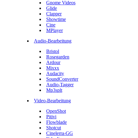
Gnome Videos
Glide
Clapper
Showtime
Cine
MPlayer
Audio-Bearbeitung
Bristol
Rosegarden
Ardour
Mixxx
Audacity
SoundConverter
Audio-Tagger
Mp3splt
Video-Bearbeitung
OpenShot
Pitivi
Flowblade
Shotcut
Cinelerra-GG