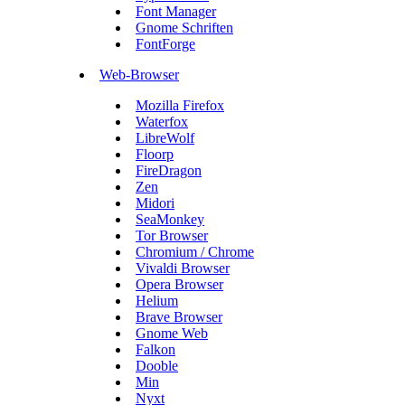
Font Manager
Gnome Schriften
FontForge
Web-Browser
Mozilla Firefox
Waterfox
LibreWolf
Floorp
FireDragon
Zen
Midori
SeaMonkey
Tor Browser
Chromium / Chrome
Vivaldi Browser
Opera Browser
Helium
Brave Browser
Gnome Web
Falkon
Dooble
Min
Nyxt