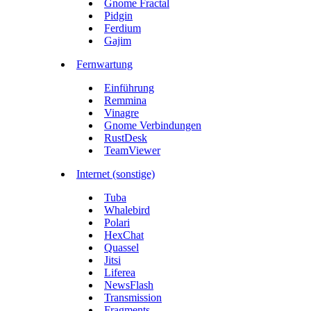
Gnome Fractal
Pidgin
Ferdium
Gajim
Fernwartung
Einführung
Remmina
Vinagre
Gnome Verbindungen
RustDesk
TeamViewer
Internet (sonstige)
Tuba
Whalebird
Polari
HexChat
Quassel
Jitsi
Liferea
NewsFlash
Transmission
Fragments