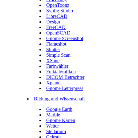
OpenToonz
Synfig Studio
LibreCAD
Design
FreeCAD
OpenSCAD
Gnome Screenshot
Flameshot
Shutter
Simple Scan
XSane
Farbwähler
Fraktalgrafiken
DICOM-Betrachter
Xplanet
Gnome Letterpress
Bildung und Wissenschaft
Google Earth
Marble
Gnome Karten
Wetter
Stellarium
Celestia