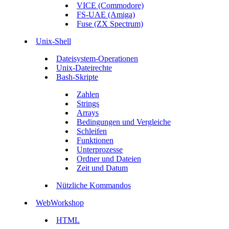
VICE (Commodore)
FS-UAE (Amiga)
Fuse (ZX Spectrum)
Unix-Shell
Dateisystem-Operationen
Unix-Dateirechte
Bash-Skripte
Zahlen
Strings
Arrays
Bedingungen und Vergleiche
Schleifen
Funktionen
Unterprozesse
Ordner und Dateien
Zeit und Datum
Nützliche Kommandos
WebWorkshop
HTML