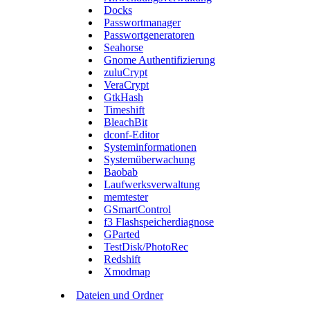
Docks
Passwortmanager
Passwortgeneratoren
Seahorse
Gnome Authentifizierung
zuluCrypt
VeraCrypt
GtkHash
Timeshift
BleachBit
dconf-Editor
Systeminformationen
Systemüberwachung
Baobab
Laufwerksverwaltung
memtester
GSmartControl
f3 Flashspeicherdiagnose
GParted
TestDisk/PhotoRec
Redshift
Xmodmap
Dateien und Ordner