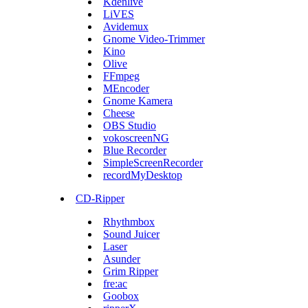
Kdenlive
LiVES
Avidemux
Gnome Video-Trimmer
Kino
Olive
FFmpeg
MEncoder
Gnome Kamera
Cheese
OBS Studio
vokoscreenNG
Blue Recorder
SimpleScreenRecorder
recordMyDesktop
CD-Ripper
Rhythmbox
Sound Juicer
Laser
Asunder
Grim Ripper
fre:ac
Goobox