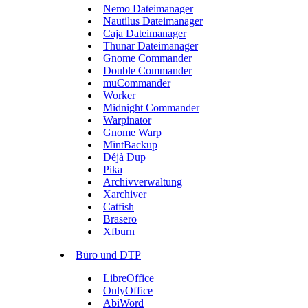
Nemo Dateimanager
Nautilus Dateimanager
Caja Dateimanager
Thunar Dateimanager
Gnome Commander
Double Commander
muCommander
Worker
Midnight Commander
Warpinator
Gnome Warp
MintBackup
Déjà Dup
Pika
Archivverwaltung
Xarchiver
Catfish
Brasero
Xfburn
Büro und DTP
LibreOffice
OnlyOffice
AbiWord