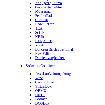
Xed, gedit, Pluma
Gnome Texteditor
Mousepad
FeatherPad
CorePad
Howl Editor
TEA
SciTE
NEdit
FTE, eFTE
Yudit
Editoren für das Terminal
Hex-Editoren
Dateien vergleichen
Software-Container
Java-Laufzeitumgebung
Wine
Gnome Boxes
VirtualBox
QEMU
Firejail
Podman
DOSBox