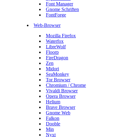
Font Manager
Gnome Schriften
FontForge
Web-Browser
Mozilla Firefox
Waterfox
LibreWolf
Floorp
FireDragon
Zen
Midori
SeaMonkey
Tor Browser
Chromium / Chrome
Vivaldi Browser
Opera Browser
Helium
Brave Browser
Gnome Web
Falkon
Dooble
Min
Nyxt