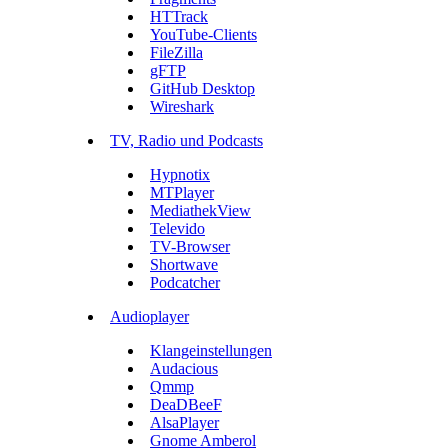
HTTrack
YouTube-Clients
FileZilla
gFTP
GitHub Desktop
Wireshark
TV, Radio und Podcasts
Hypnotix
MTPlayer
MediathekView
Televido
TV-Browser
Shortwave
Podcatcher
Audioplayer
Klangeinstellungen
Audacious
Qmmp
DeaDBeeF
AlsaPlayer
Gnome Amberol