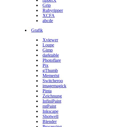
ripperX
Grip
Rubyripper
XCFA
abcde
Grafik
Xviewer
Loupe
Gimp
darktable
Photoflare
Pix
gThumb
Memerist
Switcheroo
imagemagick
Pinta
Zeichnung
InfiniPaint
mtPaint
Inkscape
Shotwell
Blender
Processing