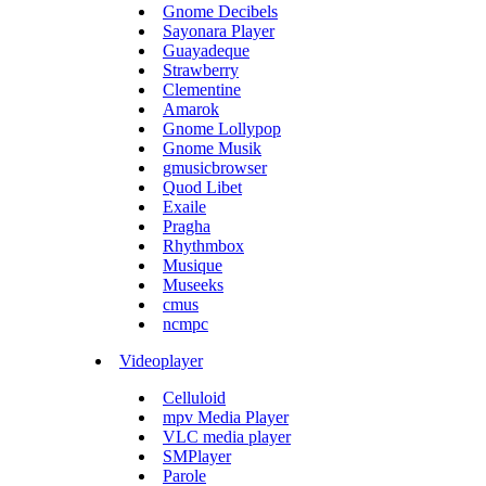
Gnome Decibels
Sayonara Player
Guayadeque
Strawberry
Clementine
Amarok
Gnome Lollypop
Gnome Musik
gmusicbrowser
Quod Libet
Exaile
Pragha
Rhythmbox
Musique
Museeks
cmus
ncmpc
Videoplayer
Celluloid
mpv Media Player
VLC media player
SMPlayer
Parole