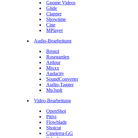
Gnome Videos
Glide
Clapper
Showtime
Cine
MPlayer
Audio-Bearbeitung
Bristol
Rosegarden
Ardour
Mixxx
Audacity
SoundConverter
Audio-Tagger
Mp3splt
Video-Bearbeitung
OpenShot
Pitivi
Flowblade
Shotcut
Cinelerra-GG