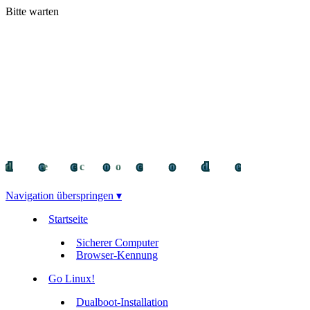
Bitte warten
decocode
decocode
deco
Navigation überspringen ▾
Startseite
Sicherer Computer
Browser-Kennung
Go Linux!
Dualboot-Installation