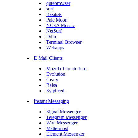
qutebrowser
surf
Basilisk
Pale Moon
NCSA Mosaic
NetSurf
Dillo
Terminal-Browser
Webapps
E-Mail-Clients
Mozilla Thunderbird
Evolution
Geary
Balsa
Sylpheed
Instant Messaging
Signal Messenger
Telegram Messenger
Wire Messenger
Mattermost
Element Messenger