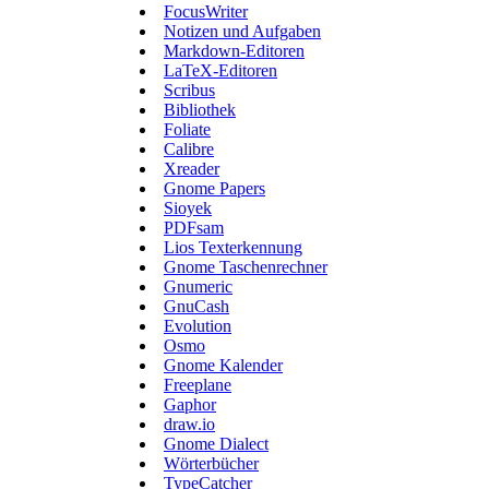
FocusWriter
Notizen und Aufgaben
Markdown-Editoren
LaTeX-Editoren
Scribus
Bibliothek
Foliate
Calibre
Xreader
Gnome Papers
Sioyek
PDFsam
Lios Texterkennung
Gnome Taschenrechner
Gnumeric
GnuCash
Evolution
Osmo
Gnome Kalender
Freeplane
Gaphor
draw.io
Gnome Dialect
Wörterbücher
TypeCatcher