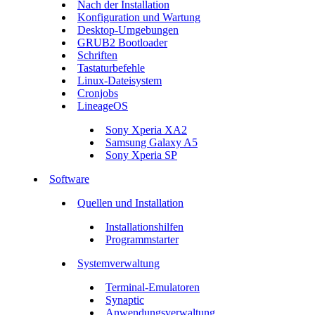
Nach der Installation
Konfiguration und Wartung
Desktop-Umgebungen
GRUB2 Bootloader
Schriften
Tastaturbefehle
Linux-Dateisystem
Cronjobs
LineageOS
Sony Xperia XA2
Samsung Galaxy A5
Sony Xperia SP
Software
Quellen und Installation
Installationshilfen
Programmstarter
Systemverwaltung
Terminal-Emulatoren
Synaptic
Anwendungsverwaltung