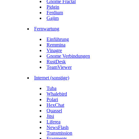
Gnome Fractal
Pidgin
Ferdium
Gajim
Fernwartung
Einführung
Remmina
Vinagre
Gnome Verbindungen
RustDesk
TeamViewer
Internet (sonstige)
Tuba
Whalebird
Polari
HexChat
Quassel
Jitsi
Liferea
NewsFlash
Transmission
Fragments