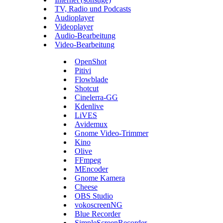
TV, Radio und Podcasts
Audioplayer
Videoplayer
Audio-Bearbeitung
Video-Bearbeitung
OpenShot
Pitivi
Flowblade
Shotcut
Cinelerra-GG
Kdenlive
LiVES
Avidemux
Gnome Video-Trimmer
Kino
Olive
FFmpeg
MEncoder
Gnome Kamera
Cheese
OBS Studio
vokoscreenNG
Blue Recorder
SimpleScreenRecorder