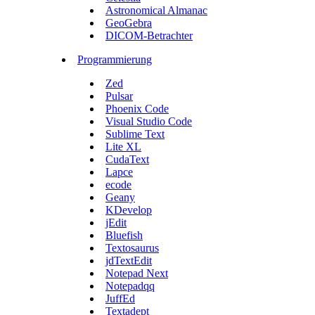
Astronomical Almanac
GeoGebra
DICOM-Betrachter
Programmierung
Zed
Pulsar
Phoenix Code
Visual Studio Code
Sublime Text
Lite XL
CudaText
Lapce
ecode
Geany
KDevelop
jEdit
Bluefish
Textosaurus
jdTextEdit
Notepad Next
Notepadqq
JuffEd
Textadept