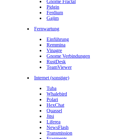
Gnome Fractal
Pidgin
Ferdium
Gajim
Fernwartung
Einführung
Remmina
Vinagre
Gnome Verbindungen
RustDesk
TeamViewer
Internet (sonstige)
Tuba
Whalebird
Polari
HexChat
Quassel
Jitsi
Liferea
NewsFlash
Transmission
Fragments