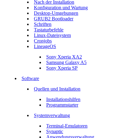
Nach der Installation
Konfiguration und Wartung
Desktop-Umgebungen
GRUB2 Bootloader
Schriften
Tastaturbefehle
Linux-Dateisystem
Cronjobs
LineageOS
Sony Xperia XA2
Samsung Galaxy A5
Sony Xperia SP
Software
Quellen und Installation
Installationshilfen
Programmstarter
Systemverwaltung
Terminal-Emulatoren
Synaptic
Anwendungsverwaltung