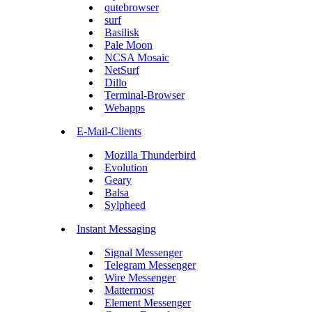
qutebrowser
surf
Basilisk
Pale Moon
NCSA Mosaic
NetSurf
Dillo
Terminal-Browser
Webapps
E-Mail-Clients
Mozilla Thunderbird
Evolution
Geary
Balsa
Sylpheed
Instant Messaging
Signal Messenger
Telegram Messenger
Wire Messenger
Mattermost
Element Messenger