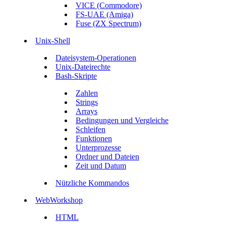
VICE (Commodore)
FS-UAE (Amiga)
Fuse (ZX Spectrum)
Unix-Shell
Dateisystem-Operationen
Unix-Dateirechte
Bash-Skripte
Zahlen
Strings
Arrays
Bedingungen und Vergleiche
Schleifen
Funktionen
Unterprozesse
Ordner und Dateien
Zeit und Datum
Nützliche Kommandos
WebWorkshop
HTML