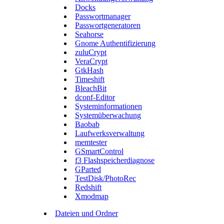
Docks
Passwortmanager
Passwortgeneratoren
Seahorse
Gnome Authentifizierung
zuluCrypt
VeraCrypt
GtkHash
Timeshift
BleachBit
dconf-Editor
Systeminformationen
Systemüberwachung
Baobab
Laufwerksverwaltung
memtester
GSmartControl
f3 Flashspeicherdiagnose
GParted
TestDisk/PhotoRec
Redshift
Xmodmap
Dateien und Ordner