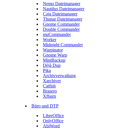
Nemo Dateimanager
Nautilus Dateimanager
Caja Dateimanager
Thunar Dateimanager
Gnome Commander
Double Commander
muCommander
Worker
Midnight Commander
Warpinator
Gnome Warp
MintBackup
Déjà Dup
Pika
Archivverwaltung
Xarchiver
Catfish
Brasero
Xfburn
Büro und DTP
LibreOffice
OnlyOffice
AbiWord