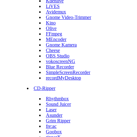
Kdenlive
LiVES
Avidemux
Gnome Video-Trimmer
Kino
Olive
FFmpeg
MEncoder
Gnome Kamera
Cheese
OBS Studio
vokoscreenNG
Blue Recorder
SimpleScreenRecorder
recordMyDesktop
CD-Ripper
Rhythmbox
Sound Juicer
Laser
Asunder
Grim Ripper
fre:ac
Goobox