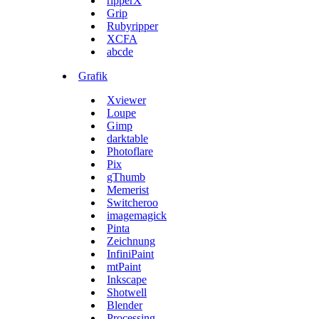
ripperX
Grip
Rubyripper
XCFA
abcde
Grafik
Xviewer
Loupe
Gimp
darktable
Photoflare
Pix
gThumb
Memerist
Switcheroo
imagemagick
Pinta
Zeichnung
InfiniPaint
mtPaint
Inkscape
Shotwell
Blender
Processing