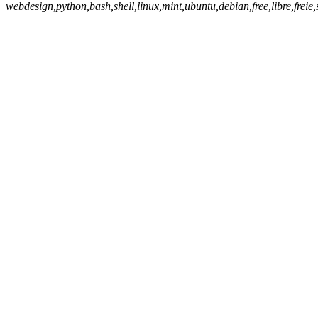
webdesign,python,bash,shell,linux,mint,ubuntu,debian,free,libre,freie