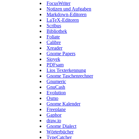
FocusWriter
Notizen und Aufgaben
Markdown-Editoren
LaTeX-Editoren
Scribus
Bibliothek
Foliate
Calibre
Xreader
Gnome Papers
Sioyek
PDFsam
Lios Texterkennung
Gnome Taschenrechner
Gnumeric
GnuCash
Evolution
Osmo
Gnome Kalender
Freeplane
Gaphor
draw.io
Gnome Dialect
Wörterbücher
TypeCatcher