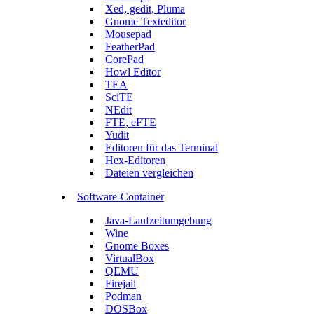
Xed, gedit, Pluma
Gnome Texteditor
Mousepad
FeatherPad
CorePad
Howl Editor
TEA
SciTE
NEdit
FTE, eFTE
Yudit
Editoren für das Terminal
Hex-Editoren
Dateien vergleichen
Software-Container
Java-Laufzeitumgebung
Wine
Gnome Boxes
VirtualBox
QEMU
Firejail
Podman
DOSBox