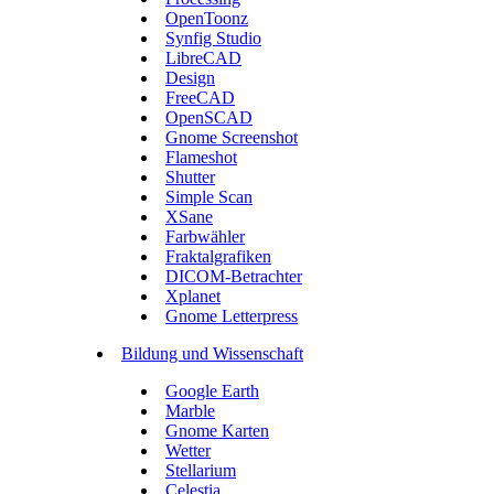
OpenToonz
Synfig Studio
LibreCAD
Design
FreeCAD
OpenSCAD
Gnome Screenshot
Flameshot
Shutter
Simple Scan
XSane
Farbwähler
Fraktalgrafiken
DICOM-Betrachter
Xplanet
Gnome Letterpress
Bildung und Wissenschaft
Google Earth
Marble
Gnome Karten
Wetter
Stellarium
Celestia