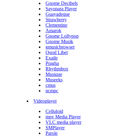
Gnome Decibels
Sayonara Player
Guayadeque
Strawberry
Clementine
Amarok
Gnome Lollypop
Gnome Musik
gmusicbrowser
Quod Libet
Exaile
Pragha
Rhythmbox
Musique
Museeks
cmus
ncmpc
Videoplayer
Celluloid
mpv Media Player
VLC media player
SMPlayer
Parole