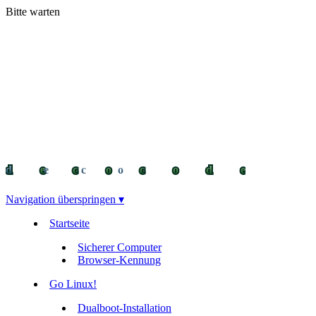
Bitte warten
decocode
decocode
deco
Navigation überspringen ▾
Startseite
Sicherer Computer
Browser-Kennung
Go Linux!
Dualboot-Installation