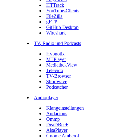
HTTrack
YouTube-Clients
FileZilla
gFTP
GitHub Desktop
Wireshark
TV, Radio und Podcasts
Hypnotix
MTPlayer
MediathekView
Televido
TV-Browser
Shortwave
Podcatcher
Audioplayer
Klangeinstellungen
Audacious
Qmmp
DeaDBeeF
AlsaPlayer
Gnome Amberol