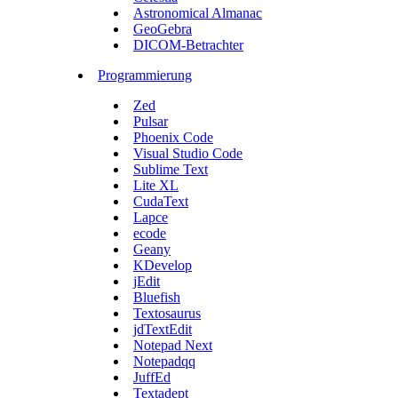
Astronomical Almanac
GeoGebra
DICOM-Betrachter
Programmierung
Zed
Pulsar
Phoenix Code
Visual Studio Code
Sublime Text
Lite XL
CudaText
Lapce
ecode
Geany
KDevelop
jEdit
Bluefish
Textosaurus
jdTextEdit
Notepad Next
Notepadqq
JuffEd
Textadept