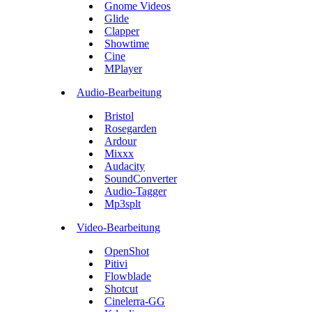
Gnome Videos
Glide
Clapper
Showtime
Cine
MPlayer
Audio-Bearbeitung
Bristol
Rosegarden
Ardour
Mixxx
Audacity
SoundConverter
Audio-Tagger
Mp3splt
Video-Bearbeitung
OpenShot
Pitivi
Flowblade
Shotcut
Cinelerra-GG