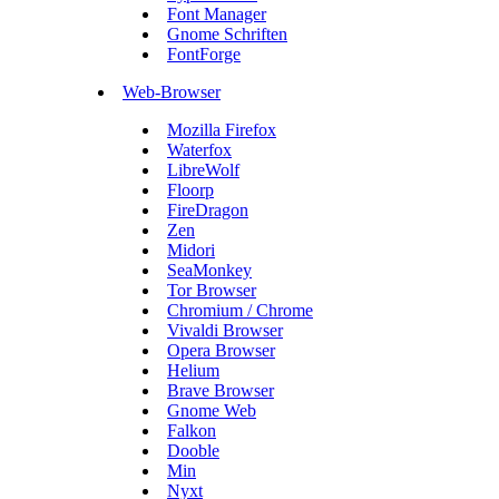
Font Manager
Gnome Schriften
FontForge
Web-Browser
Mozilla Firefox
Waterfox
LibreWolf
Floorp
FireDragon
Zen
Midori
SeaMonkey
Tor Browser
Chromium / Chrome
Vivaldi Browser
Opera Browser
Helium
Brave Browser
Gnome Web
Falkon
Dooble
Min
Nyxt