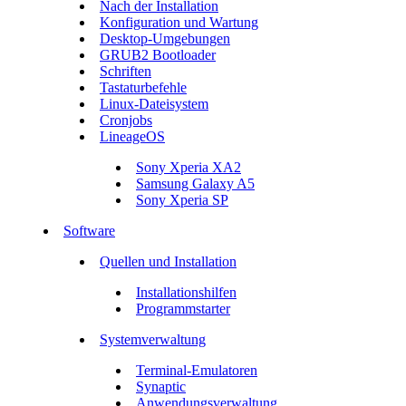
Nach der Installation
Konfiguration und Wartung
Desktop-Umgebungen
GRUB2 Bootloader
Schriften
Tastaturbefehle
Linux-Dateisystem
Cronjobs
LineageOS
Sony Xperia XA2
Samsung Galaxy A5
Sony Xperia SP
Software
Quellen und Installation
Installationshilfen
Programmstarter
Systemverwaltung
Terminal-Emulatoren
Synaptic
Anwendungsverwaltung