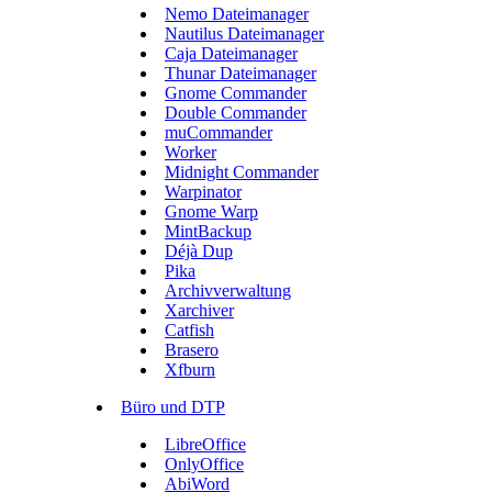
Nemo Dateimanager
Nautilus Dateimanager
Caja Dateimanager
Thunar Dateimanager
Gnome Commander
Double Commander
muCommander
Worker
Midnight Commander
Warpinator
Gnome Warp
MintBackup
Déjà Dup
Pika
Archivverwaltung
Xarchiver
Catfish
Brasero
Xfburn
Büro und DTP
LibreOffice
OnlyOffice
AbiWord