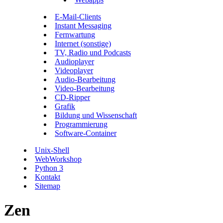
E-Mail-Clients
Instant Messaging
Fernwartung
Internet (sonstige)
TV, Radio und Podcasts
Audioplayer
Videoplayer
Audio-Bearbeitung
Video-Bearbeitung
CD-Ripper
Grafik
Bildung und Wissenschaft
Programmierung
Software-Container
Unix-Shell
WebWorkshop
Python 3
Kontakt
Sitemap
Zen