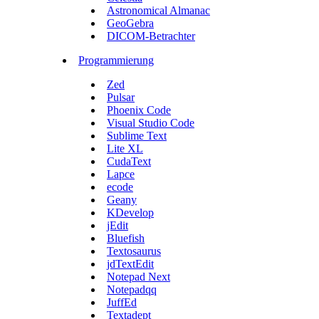
Astronomical Almanac
GeoGebra
DICOM-Betrachter
Programmierung
Zed
Pulsar
Phoenix Code
Visual Studio Code
Sublime Text
Lite XL
CudaText
Lapce
ecode
Geany
KDevelop
jEdit
Bluefish
Textosaurus
jdTextEdit
Notepad Next
Notepadqq
JuffEd
Textadept