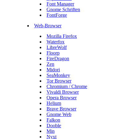
Font Manager
Gnome Schriften
FontForge
Web-Browser
Mozilla Firefox
Waterfox
LibreWolf
Floorp
FireDragon
Zen
Midori
SeaMonkey
Tor Browser
Chromium / Chrome
Vivaldi Browser
Opera Browser
Helium
Brave Browser
Gnome Web
Falkon
Dooble
Min
Nyxt