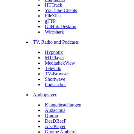
HTTrack
YouTube-Clients
FileZilla
gFTP
GitHub Desktop
Wireshark
TV, Radio und Podcasts
Hypnotix
MTPlayer
MediathekView
Televido
TV-Browser
Shortwave
Podcatcher
Audioplayer
Klangeinstellungen
Audacious
Qmmp
DeaDBeeF
AlsaPlayer
Gnome Amberol