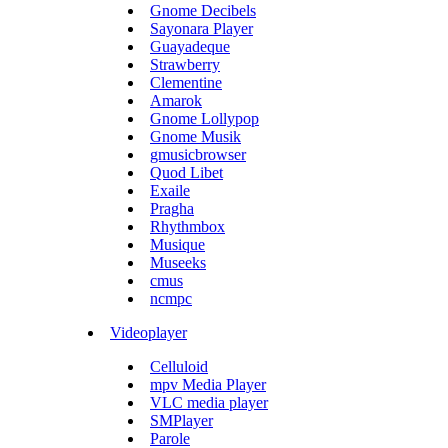
Gnome Decibels
Sayonara Player
Guayadeque
Strawberry
Clementine
Amarok
Gnome Lollypop
Gnome Musik
gmusicbrowser
Quod Libet
Exaile
Pragha
Rhythmbox
Musique
Museeks
cmus
ncmpc
Videoplayer
Celluloid
mpv Media Player
VLC media player
SMPlayer
Parole