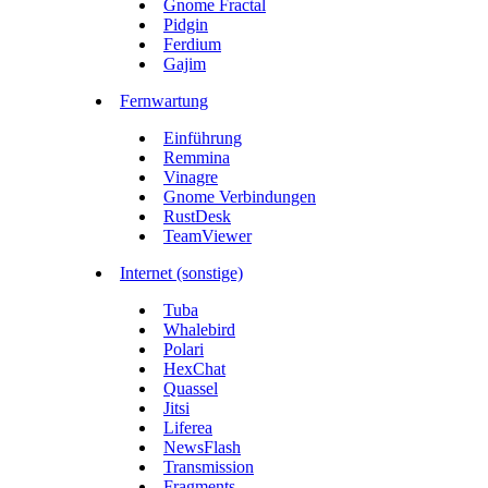
Gnome Fractal
Pidgin
Ferdium
Gajim
Fernwartung
Einführung
Remmina
Vinagre
Gnome Verbindungen
RustDesk
TeamViewer
Internet (sonstige)
Tuba
Whalebird
Polari
HexChat
Quassel
Jitsi
Liferea
NewsFlash
Transmission
Fragments