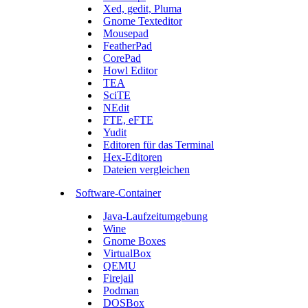
Xed, gedit, Pluma
Gnome Texteditor
Mousepad
FeatherPad
CorePad
Howl Editor
TEA
SciTE
NEdit
FTE, eFTE
Yudit
Editoren für das Terminal
Hex-Editoren
Dateien vergleichen
Software-Container
Java-Laufzeitumgebung
Wine
Gnome Boxes
VirtualBox
QEMU
Firejail
Podman
DOSBox