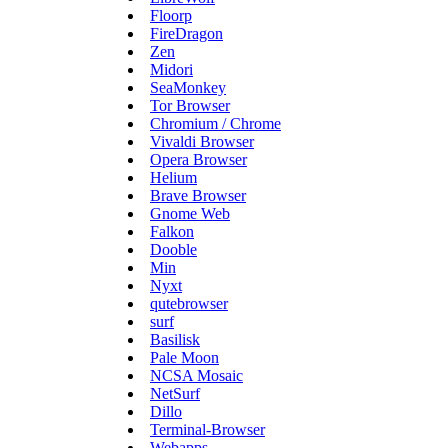
Floorp
FireDragon
Zen
Midori
SeaMonkey
Tor Browser
Chromium / Chrome
Vivaldi Browser
Opera Browser
Helium
Brave Browser
Gnome Web
Falkon
Dooble
Min
Nyxt
qutebrowser
surf
Basilisk
Pale Moon
NCSA Mosaic
NetSurf
Dillo
Terminal-Browser
Webapps