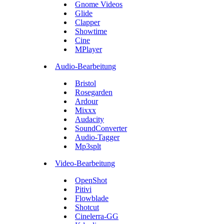
Gnome Videos
Glide
Clapper
Showtime
Cine
MPlayer
Audio-Bearbeitung
Bristol
Rosegarden
Ardour
Mixxx
Audacity
SoundConverter
Audio-Tagger
Mp3splt
Video-Bearbeitung
OpenShot
Pitivi
Flowblade
Shotcut
Cinelerra-GG