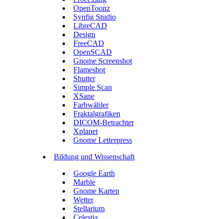
OpenToonz
Synfig Studio
LibreCAD
Design
FreeCAD
OpenSCAD
Gnome Screenshot
Flameshot
Shutter
Simple Scan
XSane
Farbwähler
Fraktalgrafiken
DICOM-Betrachter
Xplanet
Gnome Letterpress
Bildung und Wissenschaft
Google Earth
Marble
Gnome Karten
Wetter
Stellarium
Celestia