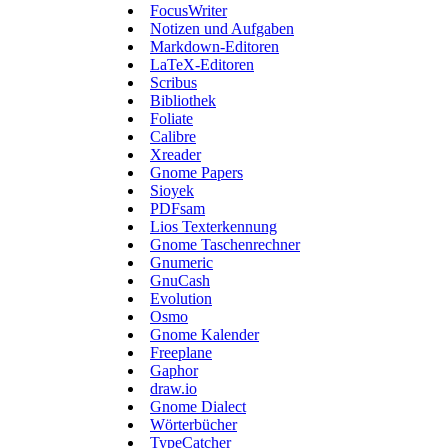
FocusWriter
Notizen und Aufgaben
Markdown-Editoren
LaTeX-Editoren
Scribus
Bibliothek
Foliate
Calibre
Xreader
Gnome Papers
Sioyek
PDFsam
Lios Texterkennung
Gnome Taschenrechner
Gnumeric
GnuCash
Evolution
Osmo
Gnome Kalender
Freeplane
Gaphor
draw.io
Gnome Dialect
Wörterbücher
TypeCatcher