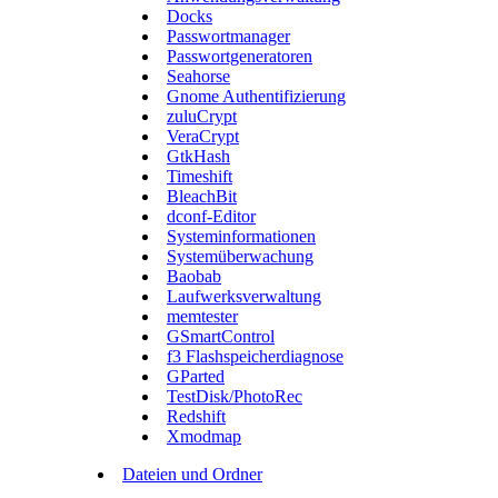
Docks
Passwortmanager
Passwortgeneratoren
Seahorse
Gnome Authentifizierung
zuluCrypt
VeraCrypt
GtkHash
Timeshift
BleachBit
dconf-Editor
Systeminformationen
Systemüberwachung
Baobab
Laufwerksverwaltung
memtester
GSmartControl
f3 Flashspeicherdiagnose
GParted
TestDisk/PhotoRec
Redshift
Xmodmap
Dateien und Ordner