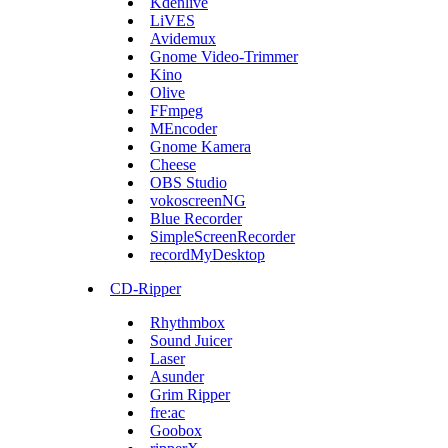
Kdenlive
LiVES
Avidemux
Gnome Video-Trimmer
Kino
Olive
FFmpeg
MEncoder
Gnome Kamera
Cheese
OBS Studio
vokoscreenNG
Blue Recorder
SimpleScreenRecorder
recordMyDesktop
CD-Ripper
Rhythmbox
Sound Juicer
Laser
Asunder
Grim Ripper
fre:ac
Goobox