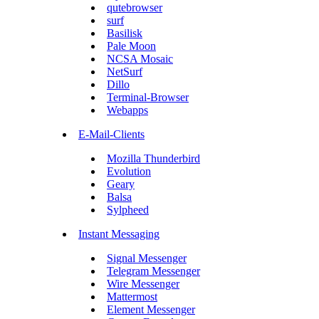
qutebrowser
surf
Basilisk
Pale Moon
NCSA Mosaic
NetSurf
Dillo
Terminal-Browser
Webapps
E-Mail-Clients
Mozilla Thunderbird
Evolution
Geary
Balsa
Sylpheed
Instant Messaging
Signal Messenger
Telegram Messenger
Wire Messenger
Mattermost
Element Messenger