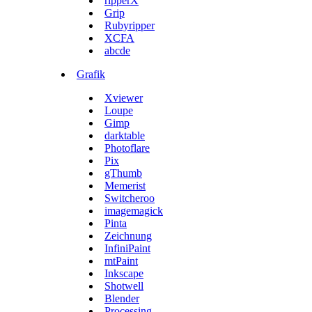
ripperX
Grip
Rubyripper
XCFA
abcde
Grafik
Xviewer
Loupe
Gimp
darktable
Photoflare
Pix
gThumb
Memerist
Switcheroo
imagemagick
Pinta
Zeichnung
InfiniPaint
mtPaint
Inkscape
Shotwell
Blender
Processing