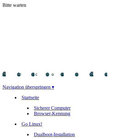
Bitte warten
decocode
decocode
deco
Navigation überspringen ▾
Startseite
Sicherer Computer
Browser-Kennung
Go Linux!
Dualboot-Installation