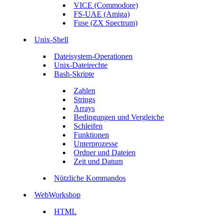
VICE (Commodore)
FS-UAE (Amiga)
Fuse (ZX Spectrum)
Unix-Shell
Dateisystem-Operationen
Unix-Dateirechte
Bash-Skripte
Zahlen
Strings
Arrays
Bedingungen und Vergleiche
Schleifen
Funktionen
Unterprozesse
Ordner und Dateien
Zeit und Datum
Nützliche Kommandos
WebWorkshop
HTML