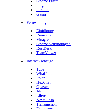
Gnome Fractal
Pidgin
Ferdium
Gajim
Fernwartung
Einführung
Remmina
Vinagre
Gnome Verbindungen
RustDesk
TeamViewer
Internet (sonstige)
Tuba
Whalebird
Polari
HexChat
Quassel
Jitsi
Liferea
NewsFlash
Transmission
Fragments