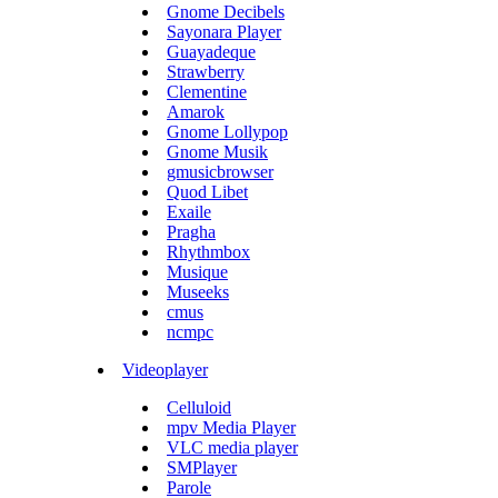
Gnome Decibels
Sayonara Player
Guayadeque
Strawberry
Clementine
Amarok
Gnome Lollypop
Gnome Musik
gmusicbrowser
Quod Libet
Exaile
Pragha
Rhythmbox
Musique
Museeks
cmus
ncmpc
Videoplayer
Celluloid
mpv Media Player
VLC media player
SMPlayer
Parole