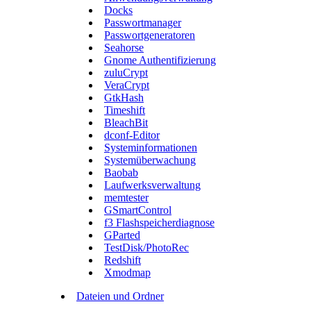
Docks
Passwortmanager
Passwortgeneratoren
Seahorse
Gnome Authentifizierung
zuluCrypt
VeraCrypt
GtkHash
Timeshift
BleachBit
dconf-Editor
Systeminformationen
Systemüberwachung
Baobab
Laufwerksverwaltung
memtester
GSmartControl
f3 Flashspeicherdiagnose
GParted
TestDisk/PhotoRec
Redshift
Xmodmap
Dateien und Ordner