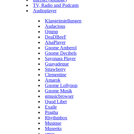
TV, Radio und Podcasts
Audioplayer
Klangeinstellungen
Audacious
Qmmp
DeaDBeeF
AlsaPlayer
Gnome Amberol
Gnome Decibels
Sayonara Player
Guayadeque
Strawberry
Clementine
Amarok
Gnome Lollypop
Gnome Musik
gmusicbrowser
Quod Libet
Exaile
Pragha
Rhythmbox
Musique
Museeks
cmus