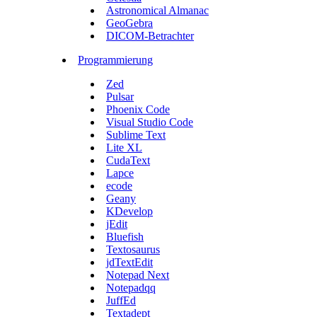
Astronomical Almanac
GeoGebra
DICOM-Betrachter
Programmierung
Zed
Pulsar
Phoenix Code
Visual Studio Code
Sublime Text
Lite XL
CudaText
Lapce
ecode
Geany
KDevelop
jEdit
Bluefish
Textosaurus
jdTextEdit
Notepad Next
Notepadqq
JuffEd
Textadept