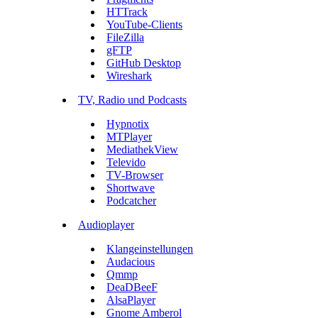
HTTrack
YouTube-Clients
FileZilla
gFTP
GitHub Desktop
Wireshark
TV, Radio und Podcasts
Hypnotix
MTPlayer
MediathekView
Televido
TV-Browser
Shortwave
Podcatcher
Audioplayer
Klangeinstellungen
Audacious
Qmmp
DeaDBeeF
AlsaPlayer
Gnome Amberol