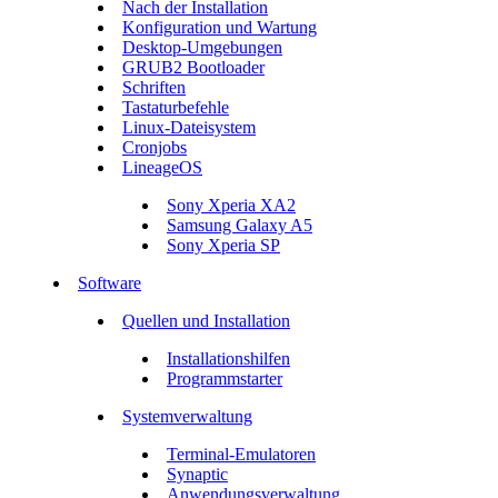
Nach der Installation
Konfiguration und Wartung
Desktop-Umgebungen
GRUB2 Bootloader
Schriften
Tastaturbefehle
Linux-Dateisystem
Cronjobs
LineageOS
Sony Xperia XA2
Samsung Galaxy A5
Sony Xperia SP
Software
Quellen und Installation
Installationshilfen
Programmstarter
Systemverwaltung
Terminal-Emulatoren
Synaptic
Anwendungsverwaltung