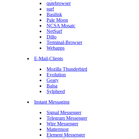
qutebrowser
surf
Basilisk
Pale Moon
NCSA Mosaic
NetSurf
Dillo
Terminal-Browser
Webapps
E-Mail-Clients
Mozilla Thunderbird
Evolution
Geary
Balsa
Sylpheed
Instant Messaging
Signal Messenger
Telegram Messenger
Wire Messenger
Mattermost
Element Messenger