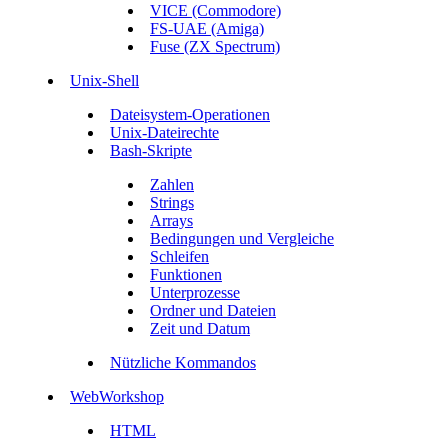
VICE (Commodore)
FS-UAE (Amiga)
Fuse (ZX Spectrum)
Unix-Shell
Dateisystem-Operationen
Unix-Dateirechte
Bash-Skripte
Zahlen
Strings
Arrays
Bedingungen und Vergleiche
Schleifen
Funktionen
Unterprozesse
Ordner und Dateien
Zeit und Datum
Nützliche Kommandos
WebWorkshop
HTML