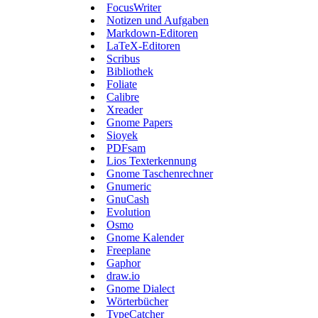
FocusWriter
Notizen und Aufgaben
Markdown-Editoren
LaTeX-Editoren
Scribus
Bibliothek
Foliate
Calibre
Xreader
Gnome Papers
Sioyek
PDFsam
Lios Texterkennung
Gnome Taschenrechner
Gnumeric
GnuCash
Evolution
Osmo
Gnome Kalender
Freeplane
Gaphor
draw.io
Gnome Dialect
Wörterbücher
TypeCatcher