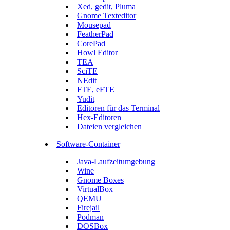
Xed, gedit, Pluma
Gnome Texteditor
Mousepad
FeatherPad
CorePad
Howl Editor
TEA
SciTE
NEdit
FTE, eFTE
Yudit
Editoren für das Terminal
Hex-Editoren
Dateien vergleichen
Software-Container
Java-Laufzeitumgebung
Wine
Gnome Boxes
VirtualBox
QEMU
Firejail
Podman
DOSBox