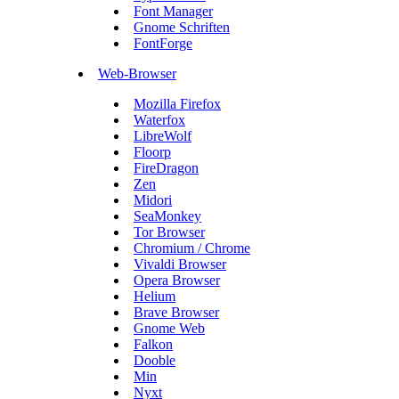
Font Manager
Gnome Schriften
FontForge
Web-Browser
Mozilla Firefox
Waterfox
LibreWolf
Floorp
FireDragon
Zen
Midori
SeaMonkey
Tor Browser
Chromium / Chrome
Vivaldi Browser
Opera Browser
Helium
Brave Browser
Gnome Web
Falkon
Dooble
Min
Nyxt