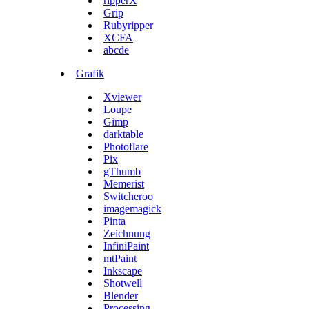
ripperX
Grip
Rubyripper
XCFA
abcde
Grafik
Xviewer
Loupe
Gimp
darktable
Photoflare
Pix
gThumb
Memerist
Switcheroo
imagemagick
Pinta
Zeichnung
InfiniPaint
mtPaint
Inkscape
Shotwell
Blender
Processing