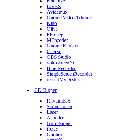
Kdenlive
LiVES
Avidemux
Gnome Video-Trimmer
Kino
Olive
FFmpeg
MEncoder
Gnome Kamera
Cheese
OBS Studio
vokoscreenNG
Blue Recorder
SimpleScreenRecorder
recordMyDesktop
CD-Ripper
Rhythmbox
Sound Juicer
Laser
Asunder
Grim Ripper
fre:ac
Goobox