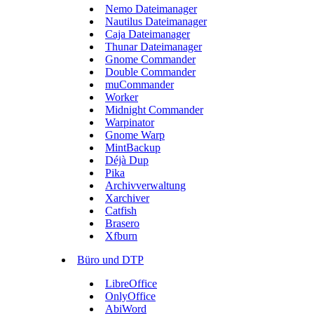
Nemo Dateimanager
Nautilus Dateimanager
Caja Dateimanager
Thunar Dateimanager
Gnome Commander
Double Commander
muCommander
Worker
Midnight Commander
Warpinator
Gnome Warp
MintBackup
Déjà Dup
Pika
Archivverwaltung
Xarchiver
Catfish
Brasero
Xfburn
Büro und DTP
LibreOffice
OnlyOffice
AbiWord