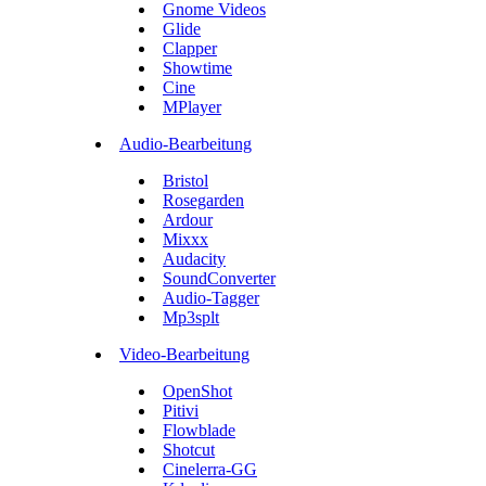
Gnome Videos
Glide
Clapper
Showtime
Cine
MPlayer
Audio-Bearbeitung
Bristol
Rosegarden
Ardour
Mixxx
Audacity
SoundConverter
Audio-Tagger
Mp3splt
Video-Bearbeitung
OpenShot
Pitivi
Flowblade
Shotcut
Cinelerra-GG