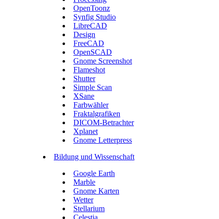
OpenToonz
Synfig Studio
LibreCAD
Design
FreeCAD
OpenSCAD
Gnome Screenshot
Flameshot
Shutter
Simple Scan
XSane
Farbwähler
Fraktalgrafiken
DICOM-Betrachter
Xplanet
Gnome Letterpress
Bildung und Wissenschaft
Google Earth
Marble
Gnome Karten
Wetter
Stellarium
Celestia