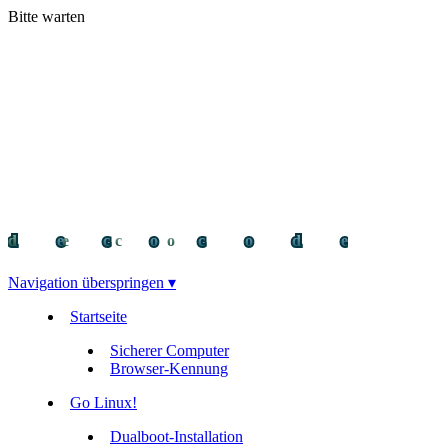
Bitte warten
decocode
decocode
deco
Navigation überspringen ▾
Startseite
Sicherer Computer
Browser-Kennung
Go Linux!
Dualboot-Installation