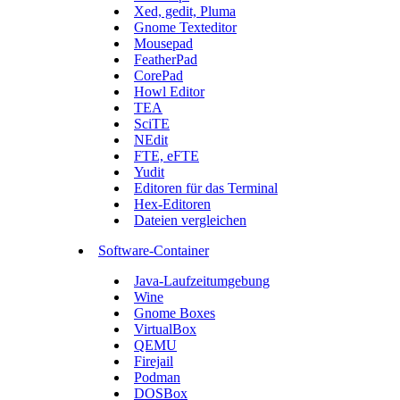
Xed, gedit, Pluma
Gnome Texteditor
Mousepad
FeatherPad
CorePad
Howl Editor
TEA
SciTE
NEdit
FTE, eFTE
Yudit
Editoren für das Terminal
Hex-Editoren
Dateien vergleichen
Software-Container
Java-Laufzeitumgebung
Wine
Gnome Boxes
VirtualBox
QEMU
Firejail
Podman
DOSBox