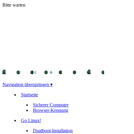
Bitte warten
decocode
decocode
deco
Navigation überspringen ▾
Startseite
Sicherer Computer
Browser-Kennung
Go Linux!
Dualboot-Installation