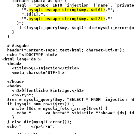
    foreach ($data as $d) {
      $sql = "INSERT INTO `injection` (`name`, `privat
        '".
mysqli_escape_string($my, $d[0])
."',
        ".$d[1].",
        '".
mysqli_escape_string($my, $d[2])
."'
      )";
      if (!mysqli_query($my, $sql)) die(mysqli_error($m
    }
  }
  # Ausgabe
  header("Content-Type: text/html; charset=utf-8");
  echo "<!DOCTYPE html>
<html lang='de'>
  <head>
    <title>SQL-Injection</title>
    <meta charset='UTF-8'>
  </head>
  <body>
    <h3>Öffentliche Einträge:</h3>
    <p>\r\n";
  $res = mysqli_query($my, "SELECT * FROM `injection` W
  if (mysqli_num_rows($res)) {
    while ($ds = mysqli_fetch_array($res)) {
      echo "      <a href='".$thisfile."?show=".$ds['id
    }
  } else die(mysqli_error());
  echo "    </p>\r\n";