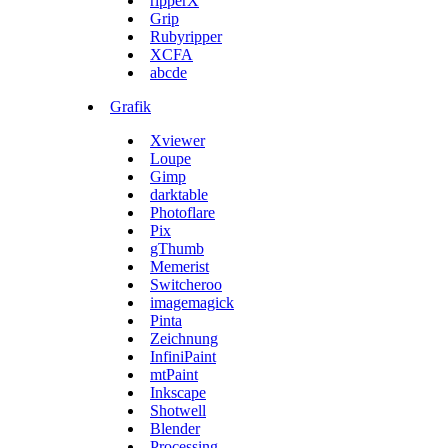
ripperX
Grip
Rubyripper
XCFA
abcde
Grafik
Xviewer
Loupe
Gimp
darktable
Photoflare
Pix
gThumb
Memerist
Switcheroo
imagemagick
Pinta
Zeichnung
InfiniPaint
mtPaint
Inkscape
Shotwell
Blender
Processing