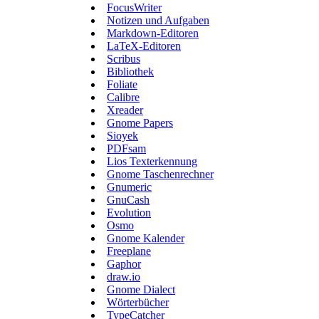
FocusWriter
Notizen und Aufgaben
Markdown-Editoren
LaTeX-Editoren
Scribus
Bibliothek
Foliate
Calibre
Xreader
Gnome Papers
Sioyek
PDFsam
Lios Texterkennung
Gnome Taschenrechner
Gnumeric
GnuCash
Evolution
Osmo
Gnome Kalender
Freeplane
Gaphor
draw.io
Gnome Dialect
Wörterbücher
TypeCatcher