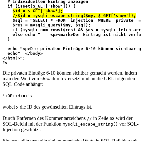
  # Individuellen Eintrag anzeigen
  if (isset($_GET['show'])) {
$id = $_GET['show'];
//$id = mysqli_escape_string($my, $_GET['show']);
    $sql = "SELECT * FROM `injection` WHERE `private` =
    $res = mysqli_query($my, $sql);
    if (mysqli_num_rows($res) && $ds = mysqli_fetch_arr
    else echo "    <p><mark>Der Eintrag ist nicht verfü
  }
  echo "<p>Die privaten Einträge 6-10 können sichtbar g
  echo"  </body>
</html>";
?>
Die privaten Einträge 6-10 können sichtbar gemacht werden, indem
man den Wert von
durch
ersetzt und an die URL folgenden
show
x
SQL-Code anhängt:
'+OR+id+=+'x
wobei
die ID des gewünschten Eintrags ist.
x
Durch Entfernen des Kommentarzeichens
in Zeile
wird der
//
68
SQL-Befehl mit der Funktion
vor SQL-
mysqli_escape_string()
Injection geschützt.
Ebenso sollte man alle alphanumerische Werte in SQL-Befehlen mit