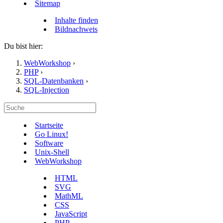
Sitemap
Inhalte finden
Bildnachweis
Du bist hier:
WebWorkshop
›
PHP
›
SQL-Datenbanken
›
SQL-Injection
Startseite
Go Linux!
Software
Unix-Shell
WebWorkshop
HTML
SVG
MathML
CSS
JavaScript
PHP