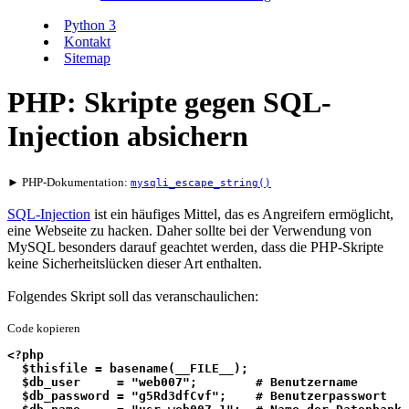
Python 3
Kontakt
Sitemap
PHP: Skripte gegen SQL-
Injection absichern
► PHP-Dokumentation:
mysqli_escape_string()
SQL-Injection
ist ein häufiges Mittel, das es Angreifern ermöglicht,
eine Webseite zu hacken. Daher sollte bei der Verwendung von
MySQL besonders darauf geachtet werden, dass die PHP-Skripte
keine Sicherheitslücken dieser Art enthalten.
Folgendes Skript soll das veranschaulichen:
Code kopieren
<?php
  $thisfile = basename(__FILE__);
  $db_user     = "web007";        # Benutzername
  $db_password = "g5Rd3dfCvf";    # Benutzerpasswort