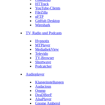
HTTrack
YouTube-Clients
FileZilla
gFTP
GitHub Desktop
Wireshark
TV, Radio und Podcasts
Hypnotix
MTPlayer
MediathekView
Televido
TV-Browser
Shortwave
Podcatcher
Audioplayer
Klangeinstellungen
Audacious
Qmmp
DeaDBeeF
AlsaPlayer
Gnome Amberol