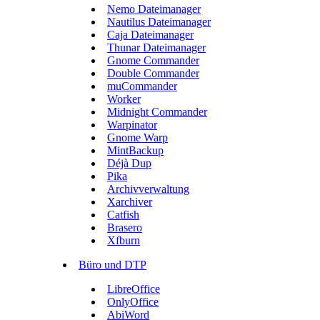
Nemo Dateimanager
Nautilus Dateimanager
Caja Dateimanager
Thunar Dateimanager
Gnome Commander
Double Commander
muCommander
Worker
Midnight Commander
Warpinator
Gnome Warp
MintBackup
Déjà Dup
Pika
Archivverwaltung
Xarchiver
Catfish
Brasero
Xfburn
Büro und DTP
LibreOffice
OnlyOffice
AbiWord