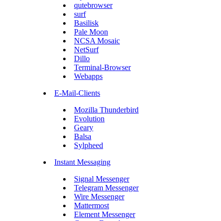
qutebrowser
surf
Basilisk
Pale Moon
NCSA Mosaic
NetSurf
Dillo
Terminal-Browser
Webapps
E-Mail-Clients
Mozilla Thunderbird
Evolution
Geary
Balsa
Sylpheed
Instant Messaging
Signal Messenger
Telegram Messenger
Wire Messenger
Mattermost
Element Messenger