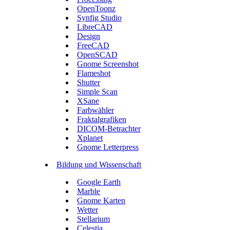
OpenToonz
Synfig Studio
LibreCAD
Design
FreeCAD
OpenSCAD
Gnome Screenshot
Flameshot
Shutter
Simple Scan
XSane
Farbwähler
Fraktalgrafiken
DICOM-Betrachter
Xplanet
Gnome Letterpress
Bildung und Wissenschaft
Google Earth
Marble
Gnome Karten
Wetter
Stellarium
Celestia