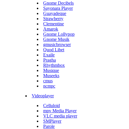
Gnome Decibels
Sayonara Player
Guayadeque
Strawberry
Clementine
Amarok
Gnome Lollypop
Gnome Musik
gmusicbrowser
Quod Libet
Exaile
Pragha
Rhythmbox
Musique
Museeks
cmus
ncmpc
Videoplayer
Celluloid
mpv Media Player
VLC media player
SMPlayer
Parole