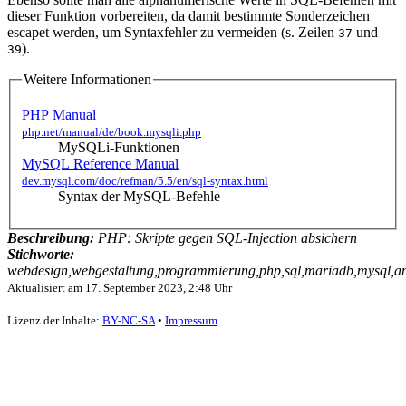
dieser Funktion vorbereiten, da damit bestimmte Sonderzeichen
escapet werden, um Syntaxfehler zu vermeiden (s. Zeilen
und
37
).
39
Weitere Informationen
PHP Manual
php.net/manual/de/book.mysqli.php
MySQLi-Funktionen
MySQL Reference Manual
dev.mysql.com/doc/refman/5.5/en/sql-syntax.html
Syntax der MySQL-Befehle
Beschreibung:
PHP: Skripte gegen SQL-Injection absichern
Stichworte:
webdesign,webgestaltung,programmierung,php,sql,mariadb,mysql,anlei
Aktualisiert am
17. September 2023, 2:48 Uhr
Lizenz der Inhalte:
BY-NC-SA
•
Impressum