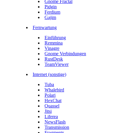
Gnome Fractal
Pidgin
Ferdium
Gajim
Fernwartung
Einführung
Remmina
Vinagre
Gnome Verbindungen
RustDesk
TeamViewer
Internet (sonstige)
Tuba
Whalebird
Polari
HexChat
Quassel
Jitsi
Liferea
NewsFlash
Transmission
Fragments