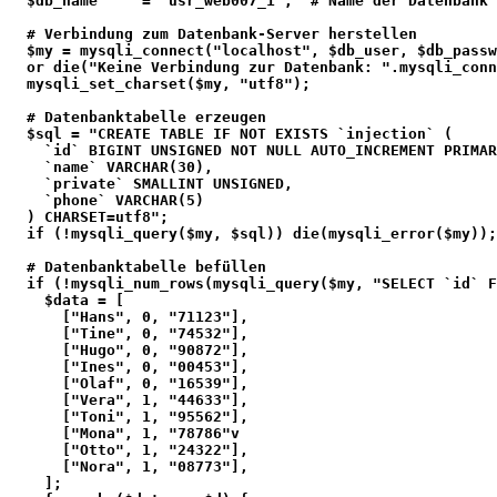
  $db_name     = "usr_web007_1";  # Name der Datenbank
  # Verbindung zum Datenbank-Server herstellen
  $my = mysqli_connect("localhost", $db_user, $db_passw
  or die("Keine Verbindung zur Datenbank: ".mysqli_conn
  mysqli_set_charset($my, "utf8");
  # Datenbanktabelle erzeugen
  $sql = "CREATE TABLE IF NOT EXISTS `injection` (
    `id` BIGINT UNSIGNED NOT NULL AUTO_INCREMENT PRIMAR
    `name` VARCHAR(30),
    `private` SMALLINT UNSIGNED,
    `phone` VARCHAR(5)
  ) CHARSET=utf8";
  if (!mysqli_query($my, $sql)) die(mysqli_error($my));
  # Datenbanktabelle befüllen
  if (!mysqli_num_rows(mysqli_query($my, "SELECT `id` F
    $data = [
      ["Hans", 0, "71123"],
      ["Tine", 0, "74532"],
      ["Hugo", 0, "90872"],
      ["Ines", 0, "00453"],
      ["Olaf", 0, "16539"],
      ["Vera", 1, "44633"],
      ["Toni", 1, "95562"],
      ["Mona", 1, "78786"v
      ["Otto", 1, "24322"],
      ["Nora", 1, "08773"],
    ];