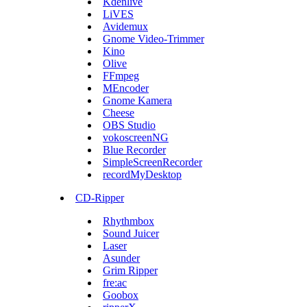
Kdenlive
LiVES
Avidemux
Gnome Video-Trimmer
Kino
Olive
FFmpeg
MEncoder
Gnome Kamera
Cheese
OBS Studio
vokoscreenNG
Blue Recorder
SimpleScreenRecorder
recordMyDesktop
CD-Ripper
Rhythmbox
Sound Juicer
Laser
Asunder
Grim Ripper
fre:ac
Goobox