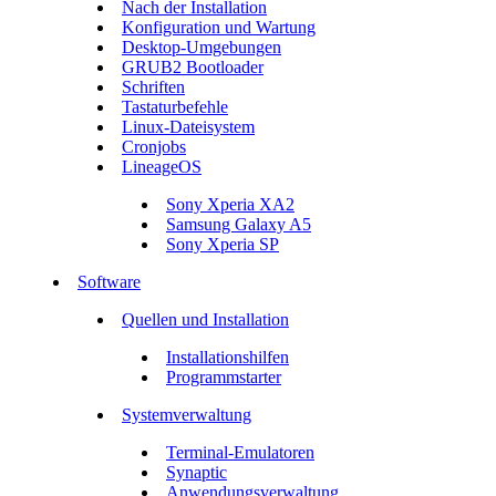
Nach der Installation
Konfiguration und Wartung
Desktop-Umgebungen
GRUB2 Bootloader
Schriften
Tastaturbefehle
Linux-Dateisystem
Cronjobs
LineageOS
Sony Xperia XA2
Samsung Galaxy A5
Sony Xperia SP
Software
Quellen und Installation
Installationshilfen
Programmstarter
Systemverwaltung
Terminal-Emulatoren
Synaptic
Anwendungsverwaltung