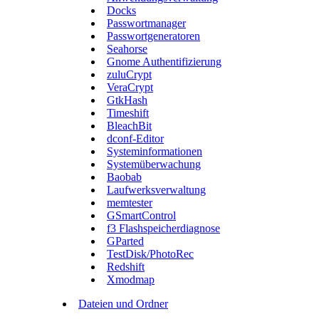
Docks
Passwortmanager
Passwortgeneratoren
Seahorse
Gnome Authentifizierung
zuluCrypt
VeraCrypt
GtkHash
Timeshift
BleachBit
dconf-Editor
Systeminformationen
Systemüberwachung
Baobab
Laufwerksverwaltung
memtester
GSmartControl
f3 Flashspeicherdiagnose
GParted
TestDisk/PhotoRec
Redshift
Xmodmap
Dateien und Ordner