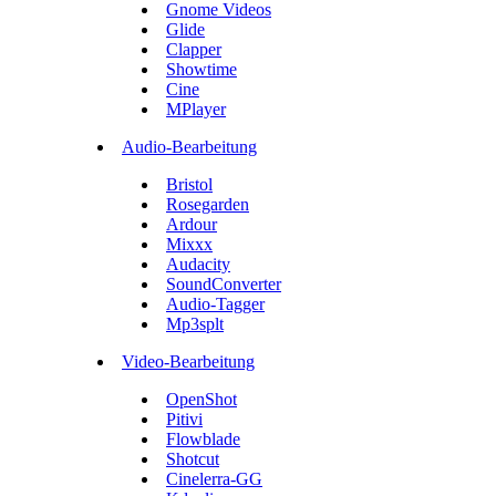
Gnome Videos
Glide
Clapper
Showtime
Cine
MPlayer
Audio-Bearbeitung
Bristol
Rosegarden
Ardour
Mixxx
Audacity
SoundConverter
Audio-Tagger
Mp3splt
Video-Bearbeitung
OpenShot
Pitivi
Flowblade
Shotcut
Cinelerra-GG