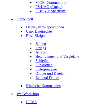
VICE (Commodore)
FS-UAE (Amiga)
Fuse (ZX Spectrum)
Unix-Shell
Dateisystem-Operationen
Unix-Dateirechte
Bash-Skripte
Zahlen
Strings
Arrays
Bedingungen und Vergleiche
Schleifen
Funktionen
Unterprozesse
Ordner und Dateien
Zeit und Datum
Nützliche Kommandos
WebWorkshop
HTML