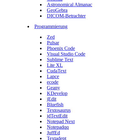
Astronomical Almanac
GeoGebra
DICOM-Betrachter
Programmierung
Zed
Pulsar
Phoenix Code
Visual Studio Code
Sublime Text
Lite XL
CudaText
Lapce
ecode
Geany
KDevelop
jEdit
Bluefish
Textosaurus
jdTextEdit
Notepad Next
Notepadqq
JuffEd
Textadept