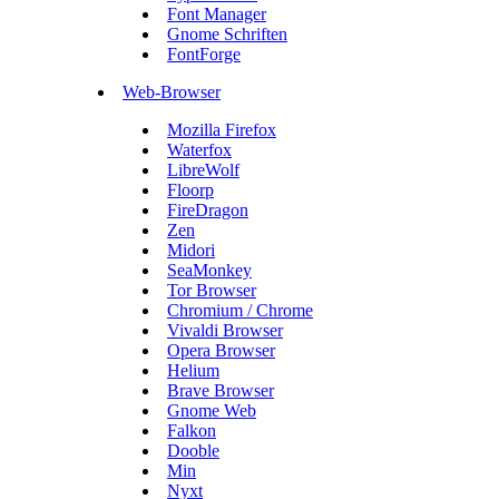
Font Manager
Gnome Schriften
FontForge
Web-Browser
Mozilla Firefox
Waterfox
LibreWolf
Floorp
FireDragon
Zen
Midori
SeaMonkey
Tor Browser
Chromium / Chrome
Vivaldi Browser
Opera Browser
Helium
Brave Browser
Gnome Web
Falkon
Dooble
Min
Nyxt