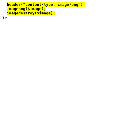
header("content-type: image/png");
imagepng($image);
imagedestroy($image);
?>