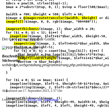
  $decs = pow(10, strlen($top)-1);
  $max = 2*substr($top, 0, 1); $step = floor(500/$max);
  $width = 700; $height = 580; $left = 60;
  $image = 
@imagecreatetruecolor($width, $height)
 or di
imagefill
($image, 0, 0, rgb($image, "004400"));
imagesetthickness
($image, 1); $bar_width = 20;
  for ($i = 0; $i < 32; $i++) {
imageline
($image, $left+$i*$bar_width, $height-50, 
Der Code erzeugt folgende Grafik:
    if ($i != 31) {
imagestring
($image, 2, $left+6+$i*$bar_width, $he
      $bottom = $height-51;
      for ($j = 0; $j < count($ua_logs[$i]); $j++) {
        $bar_height = $ua_logs[$i][$j]/$decs*2*$step;
Beschreibung:
PHP: Grafik-Beispiel
imagefilledrectangle
($image, $left+1+$i*$bar_wi
Stichworte:
        $bottom -= $bar_height;
webdesign,webgestaltung,programmierung,php,anleitung,tutorial,graf
      }
    }
  }
  for ($i = 0; $i <= $max; $i++) {
    imageline($image, $left-6, $height-50-$i*$step, $w
    imagestring($image, 2, $left-10-strlen($i*$decs/2)*
Aktualisiert am
17. September 2023, 2:57 Uhr
  }
  imagesetthickness($image, 2);
Lizenz der Inhalte:
BY-NC-SA
•
Impressum
  imageline($image, $left, $height-49, $width-10, $heig
  imageline($image, $left, 4, $left, $height-49, rgb($i