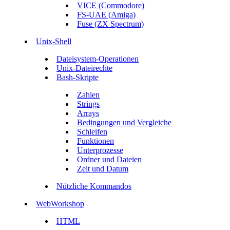
VICE (Commodore)
FS-UAE (Amiga)
Fuse (ZX Spectrum)
Unix-Shell
Dateisystem-Operationen
Unix-Dateirechte
Bash-Skripte
Zahlen
Strings
Arrays
Bedingungen und Vergleiche
Schleifen
Funktionen
Unterprozesse
Ordner und Dateien
Zeit und Datum
Nützliche Kommandos
WebWorkshop
HTML