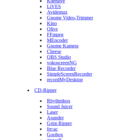
Kdenlive
LiVES
Avidemux
Gnome Video-Trimmer
Kino
Olive
FFmpeg
MEncoder
Gnome Kamera
Cheese
OBS Studio
vokoscreenNG
Blue Recorder
SimpleScreenRecorder
recordMyDesktop
CD-Ripper
Rhythmbox
Sound Juicer
Laser
Asunder
Grim Ripper
fre:ac
Goobox