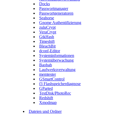
Docks
Passwortmanager
Passwortgeneratoren
Seahorse
Gnome Authentifizierung
zuluCrypt
VeraCrypt
GtkHash
Timeshift
BleachBit
dconf-Editor
Systeminformationen
Systemüberwachung
Baobab
Laufwerksverwaltung
memtester
GSmartControl
f3 Flashspeicherdiagnose
GParted
TestDisk/PhotoRec
Redshift
Xmodmap
Dateien und Ordner