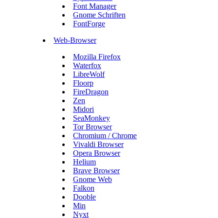
Font Manager
Gnome Schriften
FontForge
Web-Browser
Mozilla Firefox
Waterfox
LibreWolf
Floorp
FireDragon
Zen
Midori
SeaMonkey
Tor Browser
Chromium / Chrome
Vivaldi Browser
Opera Browser
Helium
Brave Browser
Gnome Web
Falkon
Dooble
Min
Nyxt