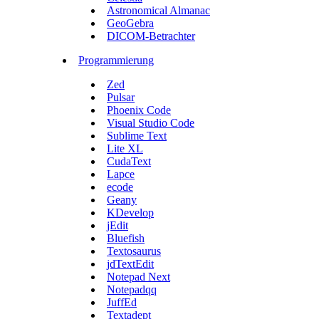
Astronomical Almanac
GeoGebra
DICOM-Betrachter
Programmierung
Zed
Pulsar
Phoenix Code
Visual Studio Code
Sublime Text
Lite XL
CudaText
Lapce
ecode
Geany
KDevelop
jEdit
Bluefish
Textosaurus
jdTextEdit
Notepad Next
Notepadqq
JuffEd
Textadept