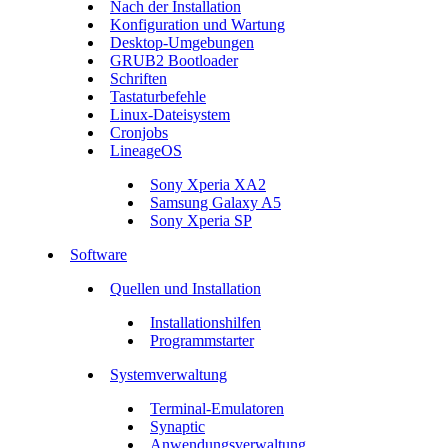
Nach der Installation
Konfiguration und Wartung
Desktop-Umgebungen
GRUB2 Bootloader
Schriften
Tastaturbefehle
Linux-Dateisystem
Cronjobs
LineageOS
Sony Xperia XA2
Samsung Galaxy A5
Sony Xperia SP
Software
Quellen und Installation
Installationshilfen
Programmstarter
Systemverwaltung
Terminal-Emulatoren
Synaptic
Anwendungsverwaltung