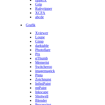
ripperX
Grip
Rubyripper
XCFA
abcde
Grafik
Xviewer
Loupe
Gimp
darktable
Photoflare
Pix
gThumb
Memerist
Switcheroo
imagemagick
Pinta
Zeichnung
InfiniPaint
mtPaint
Inkscape
Shotwell
Blender
Processing