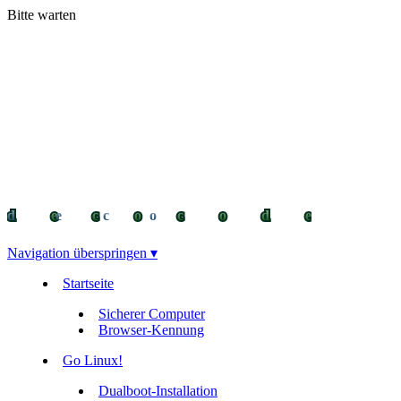
Bitte warten
decocode
decocode
deco
Navigation überspringen ▾
Startseite
Sicherer Computer
Browser-Kennung
Go Linux!
Dualboot-Installation