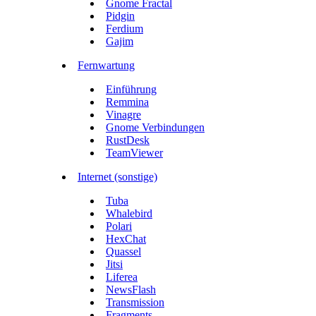
Gnome Fractal
Pidgin
Ferdium
Gajim
Fernwartung
Einführung
Remmina
Vinagre
Gnome Verbindungen
RustDesk
TeamViewer
Internet (sonstige)
Tuba
Whalebird
Polari
HexChat
Quassel
Jitsi
Liferea
NewsFlash
Transmission
Fragments