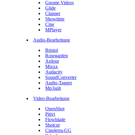
Gnome Videos
Glide
Clapper
Showtime
Cine
MPlayer
Audio-Bearbeitung
Bristol
Rosegarden
Ardour
Mixxx
Audacity
SoundConverter
Audio-Tagger
Mp3splt
Video-Bearbeitung
OpenShot
Pitivi
Flowblade
Shotcut
Cinelerra-GG