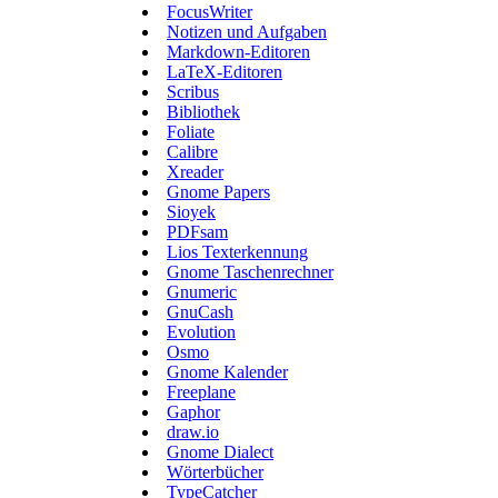
FocusWriter
Notizen und Aufgaben
Markdown-Editoren
LaTeX-Editoren
Scribus
Bibliothek
Foliate
Calibre
Xreader
Gnome Papers
Sioyek
PDFsam
Lios Texterkennung
Gnome Taschenrechner
Gnumeric
GnuCash
Evolution
Osmo
Gnome Kalender
Freeplane
Gaphor
draw.io
Gnome Dialect
Wörterbücher
TypeCatcher