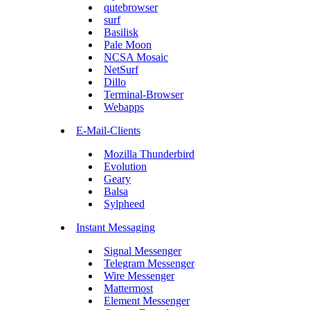
qutebrowser
surf
Basilisk
Pale Moon
NCSA Mosaic
NetSurf
Dillo
Terminal-Browser
Webapps
E-Mail-Clients
Mozilla Thunderbird
Evolution
Geary
Balsa
Sylpheed
Instant Messaging
Signal Messenger
Telegram Messenger
Wire Messenger
Mattermost
Element Messenger