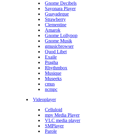
Gnome Decibels
Sayonara Player
Guayadeque
Strawberry
Clementine
Amarok
Gnome Lollypop
Gnome Musik
gmusicbrowser
Quod Libet
Exaile
Pragha
Rhythmbox
Musique
Museeks
cmus
ncmpc
Videoplayer
Celluloid
mpv Media Player
VLC media player
SMPlayer
Parole