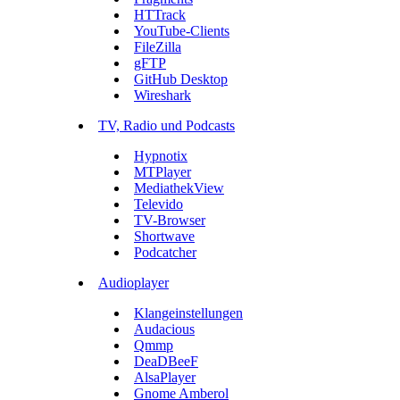
HTTrack
YouTube-Clients
FileZilla
gFTP
GitHub Desktop
Wireshark
TV, Radio und Podcasts
Hypnotix
MTPlayer
MediathekView
Televido
TV-Browser
Shortwave
Podcatcher
Audioplayer
Klangeinstellungen
Audacious
Qmmp
DeaDBeeF
AlsaPlayer
Gnome Amberol