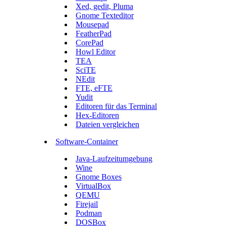
Xed, gedit, Pluma
Gnome Texteditor
Mousepad
FeatherPad
CorePad
Howl Editor
TEA
SciTE
NEdit
FTE, eFTE
Yudit
Editoren für das Terminal
Hex-Editoren
Dateien vergleichen
Software-Container
Java-Laufzeitumgebung
Wine
Gnome Boxes
VirtualBox
QEMU
Firejail
Podman
DOSBox