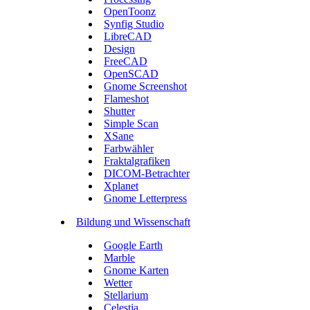
OpenToonz
Synfig Studio
LibreCAD
Design
FreeCAD
OpenSCAD
Gnome Screenshot
Flameshot
Shutter
Simple Scan
XSane
Farbwähler
Fraktalgrafiken
DICOM-Betrachter
Xplanet
Gnome Letterpress
Bildung und Wissenschaft
Google Earth
Marble
Gnome Karten
Wetter
Stellarium
Celestia