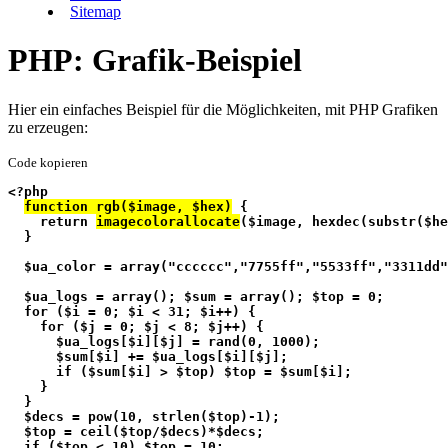
Sitemap
PHP: Grafik-Beispiel
Hier ein einfaches Beispiel für die Möglichkeiten, mit PHP Grafiken
zu erzeugen:
Code kopieren
<?php
function rgb($image, $hex)
 {
    return 
imagecolorallocate
($image, hexdec(substr($h
  }
  $ua_color = array("cccccc","7755ff","5533ff","3311dd"
  $ua_logs = array(); $sum = array(); $top = 0;
  for ($i = 0; $i < 31; $i++) {
    for ($j = 0; $j < 8; $j++) {
      $ua_logs[$i][$j] = rand(0, 1000);
      $sum[$i] += $ua_logs[$i][$j];
      if ($sum[$i] > $top) $top = $sum[$i];
    }
  }
  $decs = pow(10, strlen($top)-1);
  $top = ceil($top/$decs)*$decs;
  if ($top < 10) $top = 10;