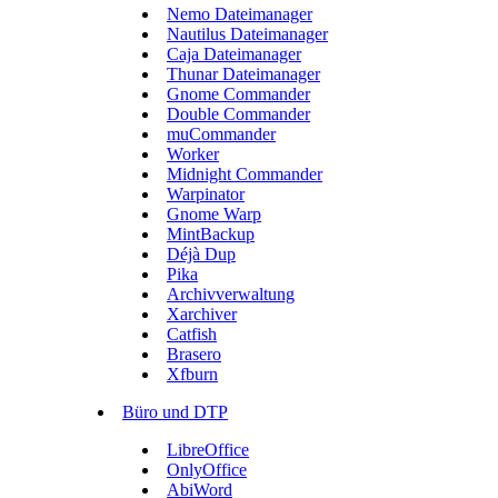
Nemo Dateimanager
Nautilus Dateimanager
Caja Dateimanager
Thunar Dateimanager
Gnome Commander
Double Commander
muCommander
Worker
Midnight Commander
Warpinator
Gnome Warp
MintBackup
Déjà Dup
Pika
Archivverwaltung
Xarchiver
Catfish
Brasero
Xfburn
Büro und DTP
LibreOffice
OnlyOffice
AbiWord