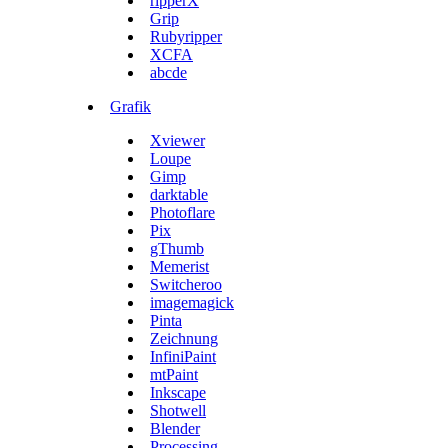
ripperX
Grip
Rubyripper
XCFA
abcde
Grafik
Xviewer
Loupe
Gimp
darktable
Photoflare
Pix
gThumb
Memerist
Switcheroo
imagemagick
Pinta
Zeichnung
InfiniPaint
mtPaint
Inkscape
Shotwell
Blender
Processing