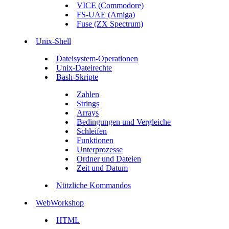
VICE (Commodore)
FS-UAE (Amiga)
Fuse (ZX Spectrum)
Unix-Shell
Dateisystem-Operationen
Unix-Dateirechte
Bash-Skripte
Zahlen
Strings
Arrays
Bedingungen und Vergleiche
Schleifen
Funktionen
Unterprozesse
Ordner und Dateien
Zeit und Datum
Nützliche Kommandos
WebWorkshop
HTML