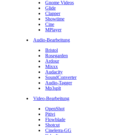
Gnome Videos
Glide
Clapper
Showtime
Cine
MPlayer
Audio-Bearbeitung
Bristol
Rosegarden
Ardour
Mixxx
Audacity
SoundConverter
Audio-Tagger
Mp3splt
Video-Bearbeitung
OpenShot
Pitivi
Flowblade
Shotcut
Cinelerra-GG