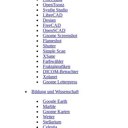
OpenToonz
Synfig Studio
LibreCAD
Design
FreeCAD
OpenSCAD
Gnome Screenshot
Flameshot
Shutter
Simple Scan
XSane
Farbwähler
Fraktalgrafiken
DICOM-Betrachter
Xplanet
Gnome Letterpress
Bildung und Wissenschaft
Google Earth
Marble
Gnome Karten
Wetter
Stellarium
Celestia