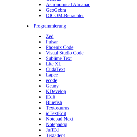
Astronomical Almanac
GeoGebra
DICOM-Betrachter
Programmierung
Zed
Pulsar
Phoenix Code
Visual Studio Code
Sublime Text
Lite XL
CudaText
Lapce
ecode
Geany
KDevelop
jEdit
Bluefish
Textosaurus
jdTextEdit
Notepad Next
Notepadqq
JuffEd
Textadept