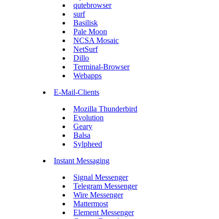
qutebrowser
surf
Basilisk
Pale Moon
NCSA Mosaic
NetSurf
Dillo
Terminal-Browser
Webapps
E-Mail-Clients
Mozilla Thunderbird
Evolution
Geary
Balsa
Sylpheed
Instant Messaging
Signal Messenger
Telegram Messenger
Wire Messenger
Mattermost
Element Messenger