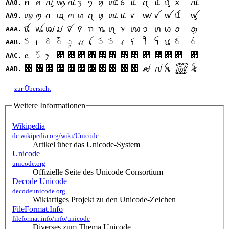
ꪀ
ꪁ
ꪂ
ꪃ
ꪄ
ꪅ
ꪆ
ꪇ
ꪈ
ꪉ
ꪊ
ꪋ
ꪌ
ꪍ
ꪎ
ꪏ
AA8.
ꪐ
ꪑ
ꪒ
ꪓ
ꪔ
ꪕ
ꪖ
ꪗ
ꪘ
ꪙ
ꪚ
ꪛ
ꪜ
ꪝ
ꪞ
ꪟ
AA9.
ꪠ
ꪡ
ꪢ
ꪣ
ꪤ
ꪥ
ꪦ
ꪧ
ꪨ
ꪩ
ꪪ
ꪫ
ꪬ
ꪭ
ꪮ
ꪯ
AAA.
ꪰ
ꪱ
ꪲ
ꪳ
ꪴ
ꪵ
ꪶ
ꪷ
ꪸ
ꪹ
ꪺ
ꪻ
ꪼ
ꪽ
ꪾ
꪿
AAB.
꫃
꫄
꫅
꫆
꫇
꫈
꫉
꫊
꫋
꫌
꫍
꫎
꫏
ꫀ
꫁
ꫂ
AAC.
꫐
꫑
꫒
꫓
꫔
꫕
꫖
꫗
꫘
꫙
꫚
ꫛ
ꫜ
ꫝ
꫞
꫟
AAD.
zur Übersicht
Weitere Informationen
Wikipedia
de.wikipedia.org/wiki/Unicode
Artikel über das Unicode-System
Unicode
unicode.org
Offizielle Seite des Unicode Consortium
Decode Unicode
decodeunicode.org
Wikiartiges Projekt zu den Unicode-Zeichen
FileFormat.Info
fileformat.info/info/unicode
Diverses zum Thema Unicode