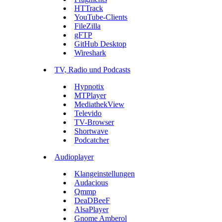
HTTrack
YouTube-Clients
FileZilla
gFTP
GitHub Desktop
Wireshark
TV, Radio und Podcasts
Hypnotix
MTPlayer
MediathekView
Televido
TV-Browser
Shortwave
Podcatcher
Audioplayer
Klangeinstellungen
Audacious
Qmmp
DeaDBeeF
AlsaPlayer
Gnome Amberol