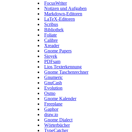
FocusWriter
Notizen und Aufgaben
Markdown-Editoren
LaTeX-Editoren
Scribus
Bibliothek
Foliate
Calibre
Xreader
Gnome Papers
Sioyek
PDFsam
Lios Texterkennung
Gnome Taschenrechner
Gnumeric
GnuCash
Evolution
Osmo
Gnome Kalender
Freeplane
Gaphor
draw.io
Gnome Dialect
Wörterbücher
TypeCatcher