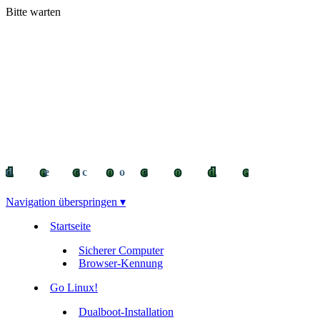
Bitte warten
decocode
decocode
deco
Navigation überspringen ▾
Startseite
Sicherer Computer
Browser-Kennung
Go Linux!
Dualboot-Installation