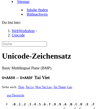
Sitemap
Inhalte finden
Bildnachweis
Du bist hier:
WebWorkshop
›
Unicode
Unicode-Zeichensatz
Basic Multilingual Plane (BMP)
–
Tai Viet
U+AA80
U+AADF
Siehe auch:
Thai
,
Tai Le
,
New Tai Lue
,
Tai Tham
,
Lao
zur Übersicht
+
.0
.1
.2
.3
.4
.5
.6
.7
.8
.9
.A
.B
.C
.D
.E
.F