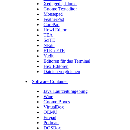
Xed, gedit, Pluma
Gnome Texteditor
Mousepad
FeatherPad
CorePad
Howl Editor
TEA
SciTE
NEdit
FTE, eFTE
Yudit
Editoren für das Terminal
Hex-Editoren
Dateien vergleichen
Software-Container
Java-Laufzeitumgebung
Wine
Gnome Boxes
VirtualBox
QEMU
Firejail
Podman
DOSBox