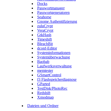
Docks
Passwortmanager
Passwortgeneratoren
Seahorse
Gnome Authentifizierung
zuluCrypt
VeraCrypt
GtkHash
Timeshift
BleachBit
dconf-Editor
Systeminformationen
Systemüberwachung
Baobab
Laufwerksverwaltung
memtester
GSmartControl
f3 Flashspeicherdiagnose
GParted
TestDisk/PhotoRec
Redshift
Xmodmap
Dateien und Ordner