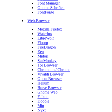
Font Manager
Gnome Schriften
FontForge
Web-Browser
Mozilla Firefox
Waterfox
LibreWolf
Floorp
FireDragon
Zen
Midori
SeaMonkey
Tor Browser
Chromium / Chrome
Vivaldi Browser
Opera Browser
Helium
Brave Browser
Gnome Web
Falkon
Dooble
Min
Nyxt