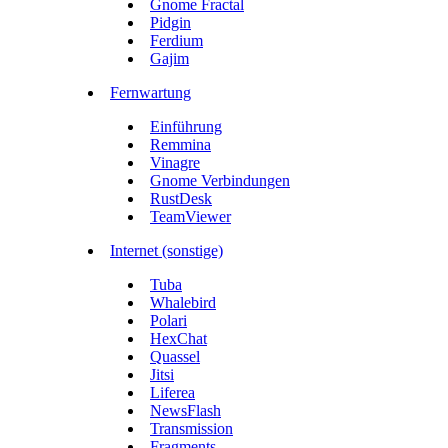
Gnome Fractal
Pidgin
Ferdium
Gajim
Fernwartung
Einführung
Remmina
Vinagre
Gnome Verbindungen
RustDesk
TeamViewer
Internet (sonstige)
Tuba
Whalebird
Polari
HexChat
Quassel
Jitsi
Liferea
NewsFlash
Transmission
Fragments