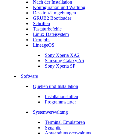
Nach der Installation
Konfiguration und Wartung
Desktop-Umgebungen
GRUB2 Bootloader
Schriften
Tastaturbefehle
Linux-Dateisystem
Cronjobs
LineageOS
Sony Xperia XA2
Samsung Galaxy A5
Sony Xperia SP
Software
Quellen und Installation
Installationshilfen
Programmstarter
Systemverwaltung
Terminal-Emulatoren
Synaptic
Anwendungsverwaltung