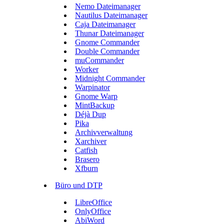
Nemo Dateimanager
Nautilus Dateimanager
Caja Dateimanager
Thunar Dateimanager
Gnome Commander
Double Commander
muCommander
Worker
Midnight Commander
Warpinator
Gnome Warp
MintBackup
Déjà Dup
Pika
Archivverwaltung
Xarchiver
Catfish
Brasero
Xfburn
Büro und DTP
LibreOffice
OnlyOffice
AbiWord