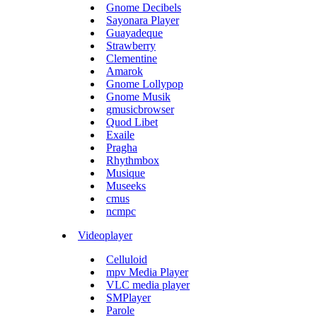
Gnome Decibels
Sayonara Player
Guayadeque
Strawberry
Clementine
Amarok
Gnome Lollypop
Gnome Musik
gmusicbrowser
Quod Libet
Exaile
Pragha
Rhythmbox
Musique
Museeks
cmus
ncmpc
Videoplayer
Celluloid
mpv Media Player
VLC media player
SMPlayer
Parole