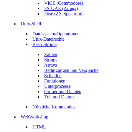
VICE (Commodore)
FS-UAE (Amiga)
Fuse (ZX Spectrum)
Unix-Shell
Dateisystem-Operationen
Unix-Dateirechte
Bash-Skripte
Zahlen
Strings
Arrays
Bedingungen und Vergleiche
Schleifen
Funktionen
Unterprozesse
Ordner und Dateien
Zeit und Datum
Nützliche Kommandos
WebWorkshop
HTML