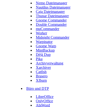
Nemo Dateimanager
Nautilus Dateimanager
Caja Dateimanager
Thunar Dateimanager
Gnome Commander
Double Commander
muCommander
Worker
Midnight Commander
Warpinator
Gnome Warp
MintBackup
Déjà Dup
Pika
Archivverwaltung
Xarchiver
Catfish
Brasero
Xfburn
Büro und DTP
LibreOffice
OnlyOffice
AbiWord