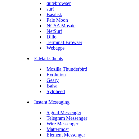
qutebrowser
surf
Basilisk
Pale Moon
NCSA Mosaic
NetSurf
Dillo
Terminal-Browser
Webapps
E-Mail-Clients
Mozilla Thunderbird
Evolution
Geary
Balsa
Sylpheed
Instant Messaging
Signal Messenger
Telegram Messenger
Wire Messenger
Mattermost
Element Messenger