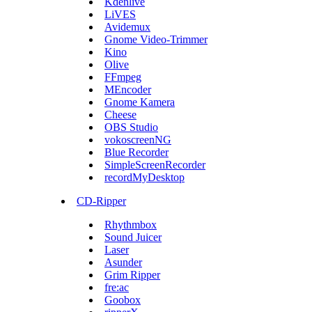
Kdenlive
LiVES
Avidemux
Gnome Video-Trimmer
Kino
Olive
FFmpeg
MEncoder
Gnome Kamera
Cheese
OBS Studio
vokoscreenNG
Blue Recorder
SimpleScreenRecorder
recordMyDesktop
CD-Ripper
Rhythmbox
Sound Juicer
Laser
Asunder
Grim Ripper
fre:ac
Goobox