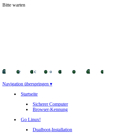
Bitte warten
decocode
decocode
deco
Navigation überspringen ▾
Startseite
Sicherer Computer
Browser-Kennung
Go Linux!
Dualboot-Installation