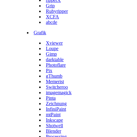
ripperX
Grip
Rubyripper
XCFA
abcde
Grafik
Xviewer
Loupe
Gimp
darktable
Photoflare
Pix
gThumb
Memerist
Switcheroo
imagemagick
Pinta
Zeichnung
InfiniPaint
mtPaint
Inkscape
Shotwell
Blender
Processing