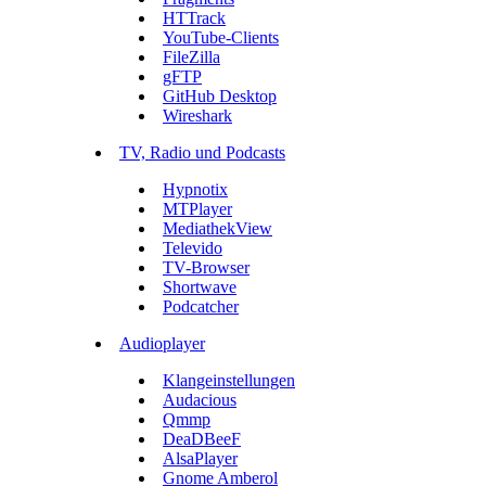
HTTrack
YouTube-Clients
FileZilla
gFTP
GitHub Desktop
Wireshark
TV, Radio und Podcasts
Hypnotix
MTPlayer
MediathekView
Televido
TV-Browser
Shortwave
Podcatcher
Audioplayer
Klangeinstellungen
Audacious
Qmmp
DeaDBeeF
AlsaPlayer
Gnome Amberol