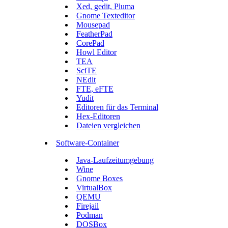
Xed, gedit, Pluma
Gnome Texteditor
Mousepad
FeatherPad
CorePad
Howl Editor
TEA
SciTE
NEdit
FTE, eFTE
Yudit
Editoren für das Terminal
Hex-Editoren
Dateien vergleichen
Software-Container
Java-Laufzeitumgebung
Wine
Gnome Boxes
VirtualBox
QEMU
Firejail
Podman
DOSBox