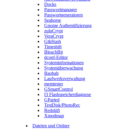
Docks
Passwortmanager
Passwortgeneratoren
Seahorse
Gnome Authentifizierung
zuluCrypt
VeraCrypt
GtkHash
Timeshift
BleachBit
dconf-Editor
Systeminformationen
Systemüberwachung
Baobab
Laufwerksverwaltung
memtester
GSmartControl
f3 Flashspeicherdiagnose
GParted
TestDisk/PhotoRec
Redshift
Xmodmap
Dateien und Ordner