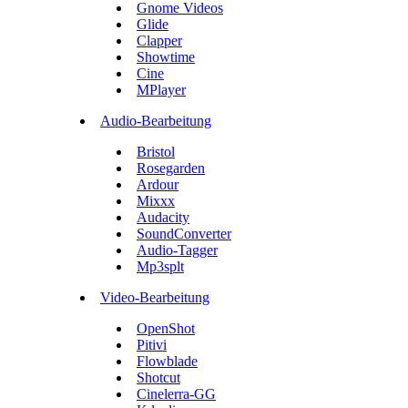
Gnome Videos
Glide
Clapper
Showtime
Cine
MPlayer
Audio-Bearbeitung
Bristol
Rosegarden
Ardour
Mixxx
Audacity
SoundConverter
Audio-Tagger
Mp3splt
Video-Bearbeitung
OpenShot
Pitivi
Flowblade
Shotcut
Cinelerra-GG