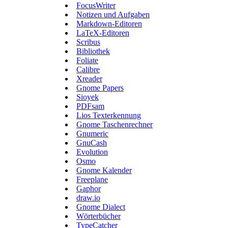
FocusWriter
Notizen und Aufgaben
Markdown-Editoren
LaTeX-Editoren
Scribus
Bibliothek
Foliate
Calibre
Xreader
Gnome Papers
Sioyek
PDFsam
Lios Texterkennung
Gnome Taschenrechner
Gnumeric
GnuCash
Evolution
Osmo
Gnome Kalender
Freeplane
Gaphor
draw.io
Gnome Dialect
Wörterbücher
TypeCatcher