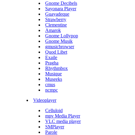
Gnome Decibels
Sayonara Player
Guayadeque
Strawberry
Clementine
Amarok
Gnome Lollypop
Gnome Musik
gmusicbrowser
Quod Libet
Exaile
Pragha
Rhythmbox
Musique
Museeks
cmus
ncmpc
Videoplayer
Celluloid
mpv Media Player
VLC media player
SMPlayer
Parole