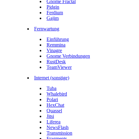
Gnome Fractal
Pidgin
Ferdium
Gajim
Fernwartung
Einführung
Remmina
Vinagre
Gnome Verbindungen
RustDesk
TeamViewer
Internet (sonstige)
Tuba
Whalebird
Polari
HexChat
Quassel
Jitsi
Liferea
NewsFlash
Transmission
Fragments