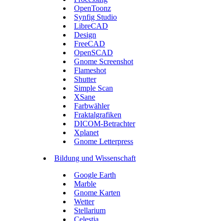
OpenToonz
Synfig Studio
LibreCAD
Design
FreeCAD
OpenSCAD
Gnome Screenshot
Flameshot
Shutter
Simple Scan
XSane
Farbwähler
Fraktalgrafiken
DICOM-Betrachter
Xplanet
Gnome Letterpress
Bildung und Wissenschaft
Google Earth
Marble
Gnome Karten
Wetter
Stellarium
Celestia