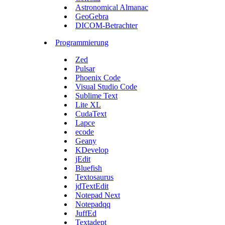
Astronomical Almanac
GeoGebra
DICOM-Betrachter
Programmierung
Zed
Pulsar
Phoenix Code
Visual Studio Code
Sublime Text
Lite XL
CudaText
Lapce
ecode
Geany
KDevelop
jEdit
Bluefish
Textosaurus
jdTextEdit
Notepad Next
Notepadqq
JuffEd
Textadept