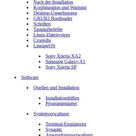
Nach der Installation
Konfiguration und Wartung
Desktop-Umgebungen
GRUB2 Bootloader
Schriften
Tastaturbefehle
Linux-Dateisystem
Cronjobs
LineageOS
Sony Xperia XA2
Samsung Galaxy A5
Sony Xperia SP
Software
Quellen und Installation
Installationshilfen
Programmstarter
Systemverwaltung
Terminal-Emulatoren
Synaptic
Anwendungsverwaltung