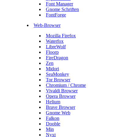
Font Manager
Gnome Schriften
FontForge
Web-Browser
Mozilla Firefox
Waterfox
LibreWolf
Floorp
FireDragon
Zen
Midori
SeaMonkey
Tor Browser
Chromium / Chrome
Vivaldi Browser
Opera Browser
Helium
Brave Browser
Gnome Web
Falkon
Dooble
Min
Nyxt