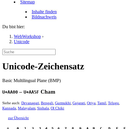
Sitemap
Inhalte finden
Bildnachweis
Du bist hier:
WebWorkshop
›
Unicode
Unicode-Zeichensatz
Basic Multilingual Plane (BMP)
–
Cham
U+AA00
U+AA5F
Siehe auch:
Devanagari
,
Bengali
,
Gurmukhi
,
Gujarati
,
Oriya
,
Tamil
,
Telugu
,
Kannada
,
Malayalam
,
Sinhala
,
Ol Chiki
zur Übersicht
+
.0
.1
.2
.3
.4
.5
.6
.7
.8
.9
.A
.B
.C
.D
.E
.F