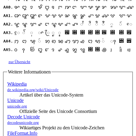
ꨀ
ꨁ
ꨂ
ꨃ
ꨄ
ꨅ
ꨆ
ꨇ
ꨈ
ꨉ
ꨊ
ꨋ
ꨌ
ꨍ
ꨎ
ꨏ
AA0.
ꨐ
ꨑ
ꨒ
ꨓ
ꨔ
ꨕ
ꨖ
ꨗ
ꨘ
ꨙ
ꨚ
ꨛ
ꨜ
ꨝ
ꨞ
ꨟ
AA1.
ꨠ
ꨡ
ꨢ
ꨣ
ꨤ
ꨥ
ꨦ
ꨧ
ꨨ
ꨩ
ꨪ
ꨫ
ꨬ
ꨭ
ꨮ
ꨯ
AA2.
꨷
꨸
꨹
꨺
꨻
꨼
꨽
꨾
꨿
ꨰ
ꨱ
ꨲ
ꨳ
ꨴ
ꨵ
ꨶ
AA3.
꩎
꩏
ꩀ
ꩁ
ꩂ
ꩃ
ꩄ
ꩅ
ꩆ
ꩇ
ꩈ
ꩉ
ꩊ
ꩋ
ꩌ
ꩍ
AA4.
꩚
꩛
꩐
꩑
꩒
꩓
꩔
꩕
꩖
꩗
꩘
꩙
꩜
꩝
꩞
꩟
AA5.
zur Übersicht
Weitere Informationen
Wikipedia
de.wikipedia.org/wiki/Unicode
Artikel über das Unicode-System
Unicode
unicode.org
Offizielle Seite des Unicode Consortium
Decode Unicode
decodeunicode.org
Wikiartiges Projekt zu den Unicode-Zeichen
FileFormat.Info