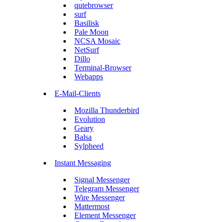
qutebrowser
surf
Basilisk
Pale Moon
NCSA Mosaic
NetSurf
Dillo
Terminal-Browser
Webapps
E-Mail-Clients
Mozilla Thunderbird
Evolution
Geary
Balsa
Sylpheed
Instant Messaging
Signal Messenger
Telegram Messenger
Wire Messenger
Mattermost
Element Messenger