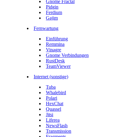
Gnome Fractal
Pidgin
Ferdium
Gajim
Fernwartung
Einführung
Remmina
Vinagre
Gnome Verbindungen
RustDesk
TeamViewer
Internet (sonstige)
Tuba
Whalebird
Polari
HexChat
Quassel
Jitsi
Liferea
NewsFlash
Transmission
Fragments