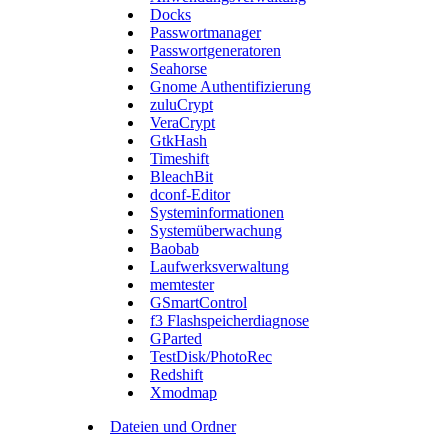
Docks
Passwortmanager
Passwortgeneratoren
Seahorse
Gnome Authentifizierung
zuluCrypt
VeraCrypt
GtkHash
Timeshift
BleachBit
dconf-Editor
Systeminformationen
Systemüberwachung
Baobab
Laufwerksverwaltung
memtester
GSmartControl
f3 Flashspeicherdiagnose
GParted
TestDisk/PhotoRec
Redshift
Xmodmap
Dateien und Ordner