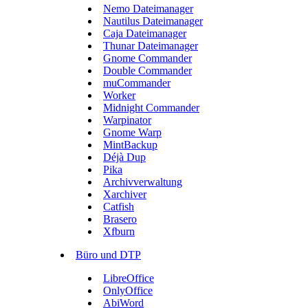
Nemo Dateimanager
Nautilus Dateimanager
Caja Dateimanager
Thunar Dateimanager
Gnome Commander
Double Commander
muCommander
Worker
Midnight Commander
Warpinator
Gnome Warp
MintBackup
Déjà Dup
Pika
Archivverwaltung
Xarchiver
Catfish
Brasero
Xfburn
Büro und DTP
LibreOffice
OnlyOffice
AbiWord