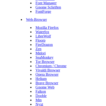
Font Manager
Gnome Schriften
FontForge
Web-Browser
Mozilla Firefox
Waterfox
LibreWolf
Floorp
FireDragon
Zen
Midori
SeaMonkey
Tor Browser
Chromium / Chrome
Vivaldi Browser
Opera Browser
Helium
Brave Browser
Gnome Web
Falkon
Dooble
Min
Nyxt