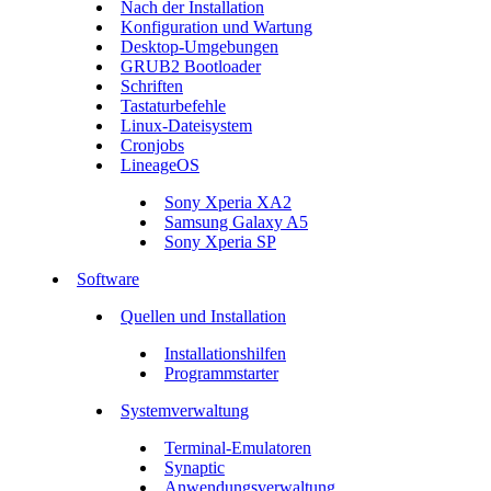
Nach der Installation
Konfiguration und Wartung
Desktop-Umgebungen
GRUB2 Bootloader
Schriften
Tastaturbefehle
Linux-Dateisystem
Cronjobs
LineageOS
Sony Xperia XA2
Samsung Galaxy A5
Sony Xperia SP
Software
Quellen und Installation
Installationshilfen
Programmstarter
Systemverwaltung
Terminal-Emulatoren
Synaptic
Anwendungsverwaltung