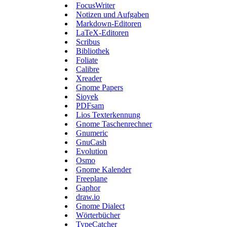
FocusWriter
Notizen und Aufgaben
Markdown-Editoren
LaTeX-Editoren
Scribus
Bibliothek
Foliate
Calibre
Xreader
Gnome Papers
Sioyek
PDFsam
Lios Texterkennung
Gnome Taschenrechner
Gnumeric
GnuCash
Evolution
Osmo
Gnome Kalender
Freeplane
Gaphor
draw.io
Gnome Dialect
Wörterbücher
TypeCatcher