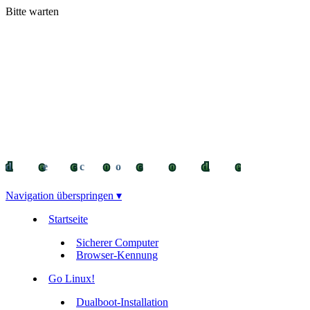
Bitte warten
decocode
decocode
deco
Navigation überspringen ▾
Startseite
Sicherer Computer
Browser-Kennung
Go Linux!
Dualboot-Installation