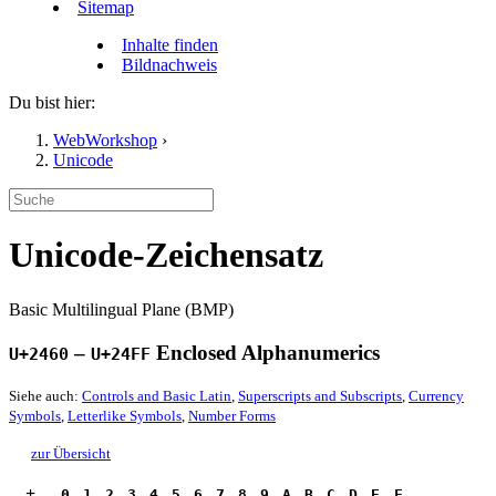
Sitemap
Inhalte finden
Bildnachweis
Du bist hier:
WebWorkshop
›
Unicode
Unicode-Zeichensatz
Basic Multilingual Plane (BMP)
–
Enclosed Alphanumerics
U+2460
U+24FF
Siehe auch:
Controls and Basic Latin
,
Superscripts and Subscripts
,
Currency
Symbols
,
Letterlike Symbols
,
Number Forms
zur Übersicht
+
.0
.1
.2
.3
.4
.5
.6
.7
.8
.9
.A
.B
.C
.D
.E
.F