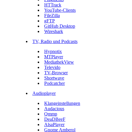
HTTrack
YouTube-Clients
FileZilla
gFTP
GitHub Desktop
Wireshark
TV, Radio und Podcasts
Hypnotix
MTPlayer
MediathekView
Televido
TV-Browser
Shortwave
Podcatcher
Audioplayer
Klangeinstellungen
Audacious
Qmmp
DeaDBeeF
AlsaPlayer
Gnome Amberol