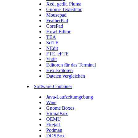
Xed, gedit, Pluma
Gnome Texteditor
Mousepad
FeatherPad
CorePad
Howl Editor
TEA
SciTE
NEdit
FTE, eFTE
Yudit
Editoren für das Terminal
Hex-Editoren
Dateien vergleichen
Software-Container
Java-Laufzeitumgebung
Wine
Gnome Boxes
VirtualBox
QEMU
Firejail
Podman
DOSBox