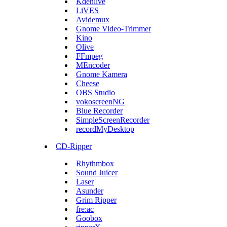
Kdenlive
LiVES
Avidemux
Gnome Video-Trimmer
Kino
Olive
FFmpeg
MEncoder
Gnome Kamera
Cheese
OBS Studio
vokoscreenNG
Blue Recorder
SimpleScreenRecorder
recordMyDesktop
CD-Ripper
Rhythmbox
Sound Juicer
Laser
Asunder
Grim Ripper
fre:ac
Goobox