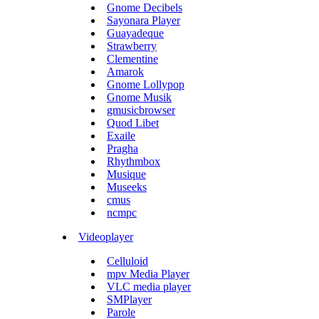
Gnome Decibels
Sayonara Player
Guayadeque
Strawberry
Clementine
Amarok
Gnome Lollypop
Gnome Musik
gmusicbrowser
Quod Libet
Exaile
Pragha
Rhythmbox
Musique
Museeks
cmus
ncmpc
Videoplayer
Celluloid
mpv Media Player
VLC media player
SMPlayer
Parole