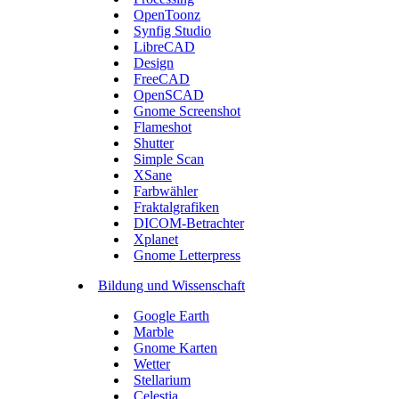
OpenToonz
Synfig Studio
LibreCAD
Design
FreeCAD
OpenSCAD
Gnome Screenshot
Flameshot
Shutter
Simple Scan
XSane
Farbwähler
Fraktalgrafiken
DICOM-Betrachter
Xplanet
Gnome Letterpress
Bildung und Wissenschaft
Google Earth
Marble
Gnome Karten
Wetter
Stellarium
Celestia