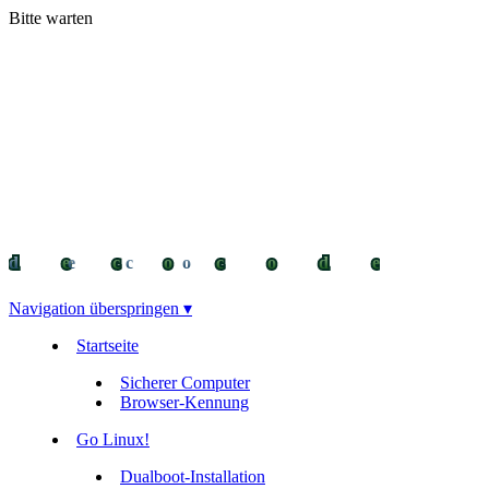
Bitte warten
decocode
decocode
deco
Navigation überspringen ▾
Startseite
Sicherer Computer
Browser-Kennung
Go Linux!
Dualboot-Installation