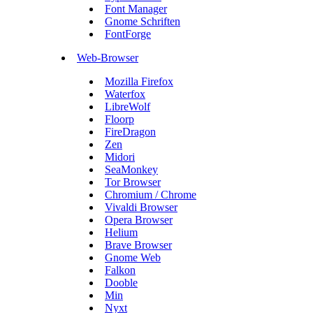
Font Manager
Gnome Schriften
FontForge
Web-Browser
Mozilla Firefox
Waterfox
LibreWolf
Floorp
FireDragon
Zen
Midori
SeaMonkey
Tor Browser
Chromium / Chrome
Vivaldi Browser
Opera Browser
Helium
Brave Browser
Gnome Web
Falkon
Dooble
Min
Nyxt