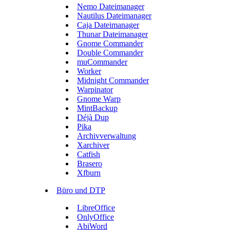
Nemo Dateimanager
Nautilus Dateimanager
Caja Dateimanager
Thunar Dateimanager
Gnome Commander
Double Commander
muCommander
Worker
Midnight Commander
Warpinator
Gnome Warp
MintBackup
Déjà Dup
Pika
Archivverwaltung
Xarchiver
Catfish
Brasero
Xfburn
Büro und DTP
LibreOffice
OnlyOffice
AbiWord