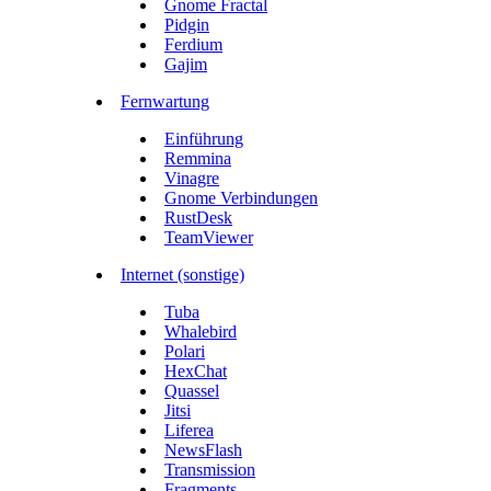
Gnome Fractal
Pidgin
Ferdium
Gajim
Fernwartung
Einführung
Remmina
Vinagre
Gnome Verbindungen
RustDesk
TeamViewer
Internet (sonstige)
Tuba
Whalebird
Polari
HexChat
Quassel
Jitsi
Liferea
NewsFlash
Transmission
Fragments