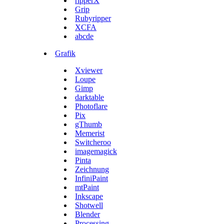
ripperX
Grip
Rubyripper
XCFA
abcde
Grafik
Xviewer
Loupe
Gimp
darktable
Photoflare
Pix
gThumb
Memerist
Switcheroo
imagemagick
Pinta
Zeichnung
InfiniPaint
mtPaint
Inkscape
Shotwell
Blender
Processing