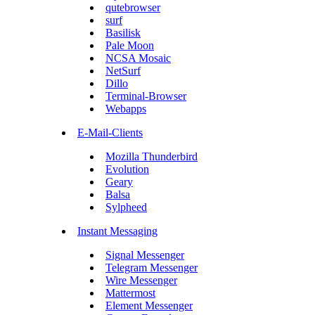
qutebrowser
surf
Basilisk
Pale Moon
NCSA Mosaic
NetSurf
Dillo
Terminal-Browser
Webapps
E-Mail-Clients
Mozilla Thunderbird
Evolution
Geary
Balsa
Sylpheed
Instant Messaging
Signal Messenger
Telegram Messenger
Wire Messenger
Mattermost
Element Messenger