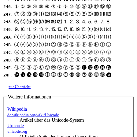
⑪
⑫
⑬
⑭
⑮
⑯
①
②
③
④
⑤
⑥
⑦
⑧
⑨
⑩
246.
⑰
⑱
⑲
⑳
⑴
⑵
⑶
⑷
⑸
⑹
⑺
⑻
⑼
⑽
⑾
⑿
247.
⒀
⒁
⒂
⒃
⒄
⒅
⒆
⒇
⒈
⒉
⒊
⒋
⒌
⒍
⒎
⒏
248.
⒐
⒑
⒒
⒓
⒔
⒕
⒖
⒗
⒘
⒙
⒚
⒛
⒜
⒝
⒞
⒟
249.
⒠
⒡
⒢
⒣
⒤
⒥
⒦
⒧
⒨
⒩
⒪
⒫
⒬
⒭
⒮
⒯
24A.
⒰
⒱
⒲
⒳
⒴
⒵
Ⓐ
Ⓑ
Ⓒ
Ⓓ
Ⓔ
Ⓕ
Ⓖ
Ⓗ
Ⓘ
Ⓙ
24B.
Ⓚ
Ⓛ
Ⓜ
Ⓝ
Ⓞ
Ⓟ
Ⓠ
Ⓡ
Ⓢ
Ⓣ
Ⓤ
Ⓥ
Ⓦ
Ⓧ
Ⓨ
Ⓩ
24C.
ⓐ
ⓑ
ⓒ
ⓓ
ⓔ
ⓕ
ⓖ
ⓗ
ⓘ
ⓙ
ⓚ
ⓛ
ⓜ
ⓝ
ⓞ
ⓟ
24D.
ⓠ
ⓡ
ⓢ
ⓣ
ⓤ
ⓥ
ⓦ
ⓧ
ⓨ
ⓩ
⓪
⓫
⓬
⓭
⓮
⓯
24E.
⓰
⓱
⓲
⓳
⓴
⓵
⓶
⓷
⓸
⓹
⓺
⓻
⓼
⓽
⓾
⓿
24F.
zur Übersicht
Weitere Informationen
Wikipedia
de.wikipedia.org/wiki/Unicode
Artikel über das Unicode-System
Unicode
unicode.org
Offizielle Seite des Unicode Consortium