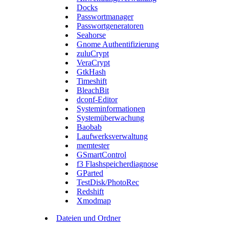
Docks
Passwortmanager
Passwortgeneratoren
Seahorse
Gnome Authentifizierung
zuluCrypt
VeraCrypt
GtkHash
Timeshift
BleachBit
dconf-Editor
Systeminformationen
Systemüberwachung
Baobab
Laufwerksverwaltung
memtester
GSmartControl
f3 Flashspeicherdiagnose
GParted
TestDisk/PhotoRec
Redshift
Xmodmap
Dateien und Ordner