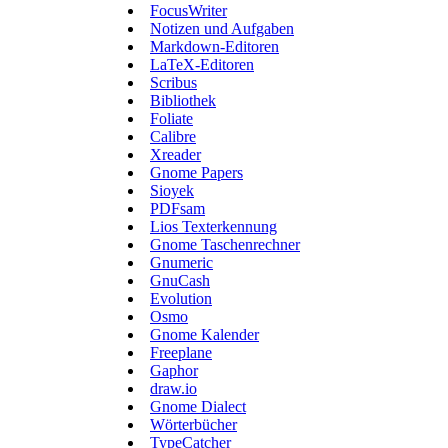
FocusWriter
Notizen und Aufgaben
Markdown-Editoren
LaTeX-Editoren
Scribus
Bibliothek
Foliate
Calibre
Xreader
Gnome Papers
Sioyek
PDFsam
Lios Texterkennung
Gnome Taschenrechner
Gnumeric
GnuCash
Evolution
Osmo
Gnome Kalender
Freeplane
Gaphor
draw.io
Gnome Dialect
Wörterbücher
TypeCatcher