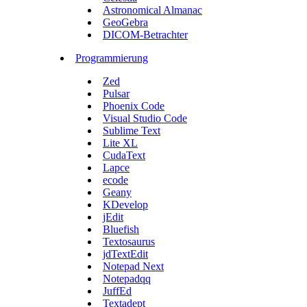
Astronomical Almanac
GeoGebra
DICOM-Betrachter
Programmierung
Zed
Pulsar
Phoenix Code
Visual Studio Code
Sublime Text
Lite XL
CudaText
Lapce
ecode
Geany
KDevelop
jEdit
Bluefish
Textosaurus
jdTextEdit
Notepad Next
Notepadqq
JuffEd
Textadept