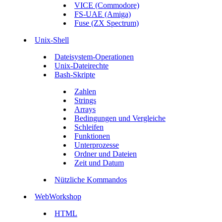
VICE (Commodore)
FS-UAE (Amiga)
Fuse (ZX Spectrum)
Unix-Shell
Dateisystem-Operationen
Unix-Dateirechte
Bash-Skripte
Zahlen
Strings
Arrays
Bedingungen und Vergleiche
Schleifen
Funktionen
Unterprozesse
Ordner und Dateien
Zeit und Datum
Nützliche Kommandos
WebWorkshop
HTML