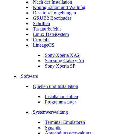
Nach der Installation
Konfiguration und Wartung
Desktop-Umgebungen
GRUB2 Bootloader
Schriften
Tastaturbefehle
Linux-Dateisystem
Cronjobs
LineageOS
Sony Xperia XA2
Samsung Galaxy A5
Sony Xperia SP
Software
Quellen und Installation
Installationshilfen
Programmstarter
Systemverwaltung
Terminal-Emulatoren
Synaptic
Anwendungsverwaltung