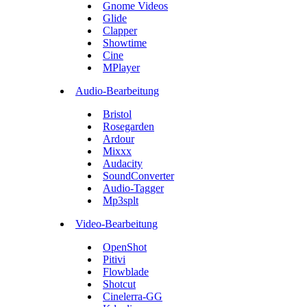
Gnome Videos
Glide
Clapper
Showtime
Cine
MPlayer
Audio-Bearbeitung
Bristol
Rosegarden
Ardour
Mixxx
Audacity
SoundConverter
Audio-Tagger
Mp3splt
Video-Bearbeitung
OpenShot
Pitivi
Flowblade
Shotcut
Cinelerra-GG