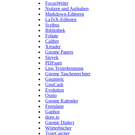
FocusWriter
Notizen und Aufgaben
Markdown-Editoren
LaTeX-Editoren
Scribus
Bibliothek
Foliate
Calibre
Xreader
Gnome Papers
Sioyek
PDFsam
Lios Texterkennung
Gnome Taschenrechner
Gnumeric
GnuCash
Evolution
Osmo
Gnome Kalender
Freeplane
Gaphor
draw.io
Gnome Dialect
Wörterbücher
TypeCatcher