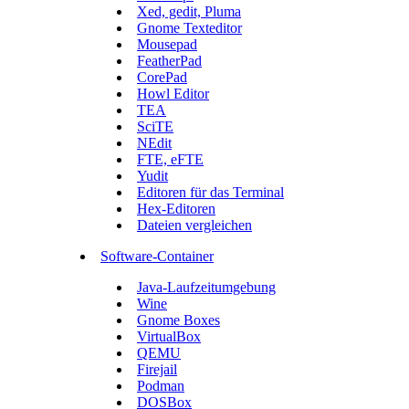
Xed, gedit, Pluma
Gnome Texteditor
Mousepad
FeatherPad
CorePad
Howl Editor
TEA
SciTE
NEdit
FTE, eFTE
Yudit
Editoren für das Terminal
Hex-Editoren
Dateien vergleichen
Software-Container
Java-Laufzeitumgebung
Wine
Gnome Boxes
VirtualBox
QEMU
Firejail
Podman
DOSBox