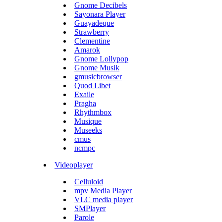
Gnome Decibels
Sayonara Player
Guayadeque
Strawberry
Clementine
Amarok
Gnome Lollypop
Gnome Musik
gmusicbrowser
Quod Libet
Exaile
Pragha
Rhythmbox
Musique
Museeks
cmus
ncmpc
Videoplayer
Celluloid
mpv Media Player
VLC media player
SMPlayer
Parole