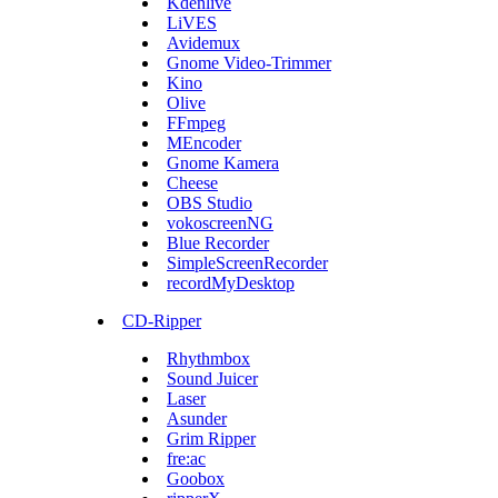
Kdenlive
LiVES
Avidemux
Gnome Video-Trimmer
Kino
Olive
FFmpeg
MEncoder
Gnome Kamera
Cheese
OBS Studio
vokoscreenNG
Blue Recorder
SimpleScreenRecorder
recordMyDesktop
CD-Ripper
Rhythmbox
Sound Juicer
Laser
Asunder
Grim Ripper
fre:ac
Goobox