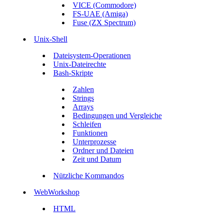
VICE (Commodore)
FS-UAE (Amiga)
Fuse (ZX Spectrum)
Unix-Shell
Dateisystem-Operationen
Unix-Dateirechte
Bash-Skripte
Zahlen
Strings
Arrays
Bedingungen und Vergleiche
Schleifen
Funktionen
Unterprozesse
Ordner und Dateien
Zeit und Datum
Nützliche Kommandos
WebWorkshop
HTML