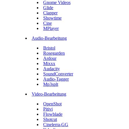
Gnome Videos
Glide
Clapper
Showtime
Cine
MPlayer
Audio-Bearbeitung
Bristol
Rosegarden
Ardour
Mixxx
Audacity
SoundConverter
Audio-Tagger
Mp3splt
Video-Bearbeitung
OpenShot
Pitivi
Flowblade
Shotcut
Cinelerra-GG