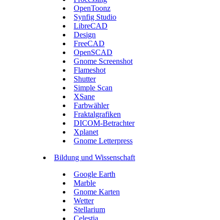
OpenToonz
Synfig Studio
LibreCAD
Design
FreeCAD
OpenSCAD
Gnome Screenshot
Flameshot
Shutter
Simple Scan
XSane
Farbwähler
Fraktalgrafiken
DICOM-Betrachter
Xplanet
Gnome Letterpress
Bildung und Wissenschaft
Google Earth
Marble
Gnome Karten
Wetter
Stellarium
Celestia