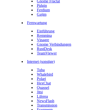
Gnome Fractal
Pidgin
Ferdium
Gajim
Fernwartung
Einführung
Remmina
Vinagre
Gnome Verbindungen
RustDesk
TeamViewer
Internet (sonstige)
Tuba
Whalebird
Polari
HexChat
Quassel
Jitsi
Liferea
NewsFlash
Transmission
Fragments