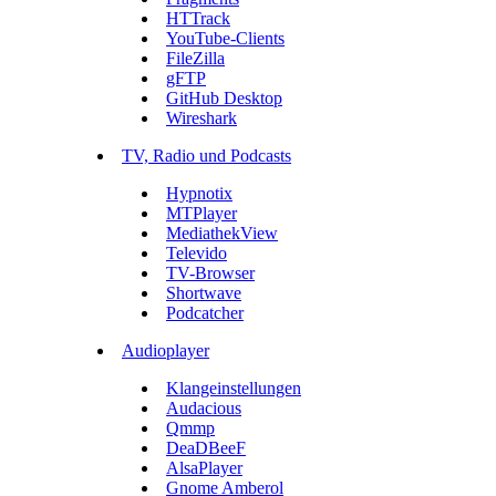
HTTrack
YouTube-Clients
FileZilla
gFTP
GitHub Desktop
Wireshark
TV, Radio und Podcasts
Hypnotix
MTPlayer
MediathekView
Televido
TV-Browser
Shortwave
Podcatcher
Audioplayer
Klangeinstellungen
Audacious
Qmmp
DeaDBeeF
AlsaPlayer
Gnome Amberol