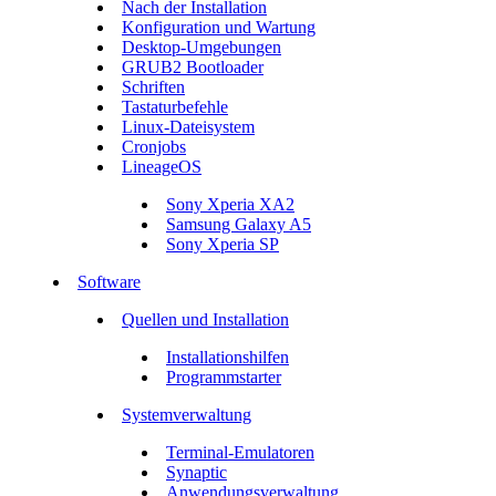
Nach der Installation
Konfiguration und Wartung
Desktop-Umgebungen
GRUB2 Bootloader
Schriften
Tastaturbefehle
Linux-Dateisystem
Cronjobs
LineageOS
Sony Xperia XA2
Samsung Galaxy A5
Sony Xperia SP
Software
Quellen und Installation
Installationshilfen
Programmstarter
Systemverwaltung
Terminal-Emulatoren
Synaptic
Anwendungsverwaltung