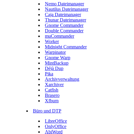
Nemo Dateimanager
Nautilus Dateimanager
Caja Dateimanager
Thunar Dateimanager
Gnome Commander
Double Commander
muCommander
Worker
Midnight Commander
Warpinator
Gnome Warp
MintBackup
Déjà Dup
Pika
Archivverwaltung
Xarchiver
Catfish
Brasero
Xfburn
Büro und DTP
LibreOffice
OnlyOffice
AbiWord