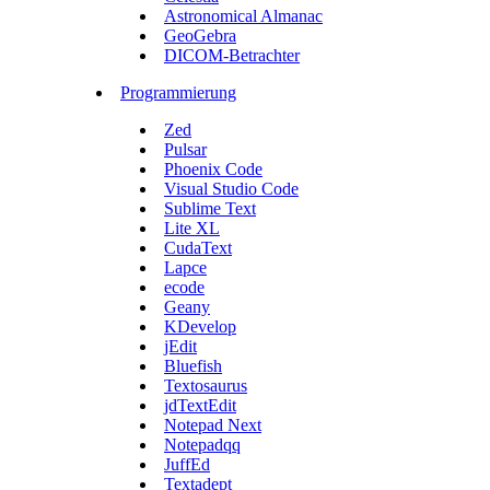
Astronomical Almanac
GeoGebra
DICOM-Betrachter
Programmierung
Zed
Pulsar
Phoenix Code
Visual Studio Code
Sublime Text
Lite XL
CudaText
Lapce
ecode
Geany
KDevelop
jEdit
Bluefish
Textosaurus
jdTextEdit
Notepad Next
Notepadqq
JuffEd
Textadept