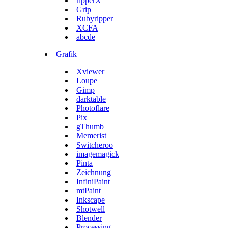
ripperX
Grip
Rubyripper
XCFA
abcde
Grafik
Xviewer
Loupe
Gimp
darktable
Photoflare
Pix
gThumb
Memerist
Switcheroo
imagemagick
Pinta
Zeichnung
InfiniPaint
mtPaint
Inkscape
Shotwell
Blender
Processing