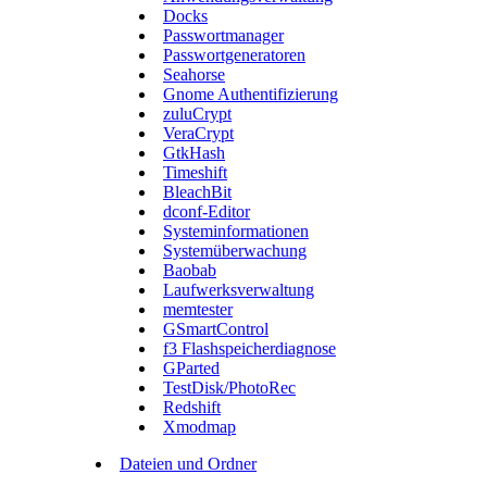
Docks
Passwortmanager
Passwortgeneratoren
Seahorse
Gnome Authentifizierung
zuluCrypt
VeraCrypt
GtkHash
Timeshift
BleachBit
dconf-Editor
Systeminformationen
Systemüberwachung
Baobab
Laufwerksverwaltung
memtester
GSmartControl
f3 Flashspeicherdiagnose
GParted
TestDisk/PhotoRec
Redshift
Xmodmap
Dateien und Ordner