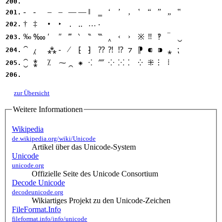
200.
‐
‑
‒
–
—
―
‖
‗
‘
’
‚
‛
“
”
„
‟
201.
†
‡
•
…
‣
․
‥
‧
202.
‰
′
″
‴
‹
›
‼
‾
‱
‵
‶
‷
‸
※
‽
‿
203.
⁄
⁀
⁁
⁂
⁃
⁅
⁆
⁇
⁈
⁉
⁊
⁋
⁌
⁍
⁎
⁏
204.
⁞
⁐
⁑
⁒
⁓
⁔
⁕
⁖
⁗
⁘
⁙
⁚
⁛
⁜
⁝
205.
206.
zur Übersicht
Weitere Informationen
Wikipedia
de.wikipedia.org/wiki/Unicode
Artikel über das Unicode-System
Unicode
unicode.org
Offizielle Seite des Unicode Consortium
Decode Unicode
decodeunicode.org
Wikiartiges Projekt zu den Unicode-Zeichen
FileFormat.Info
fileformat.info/info/unicode