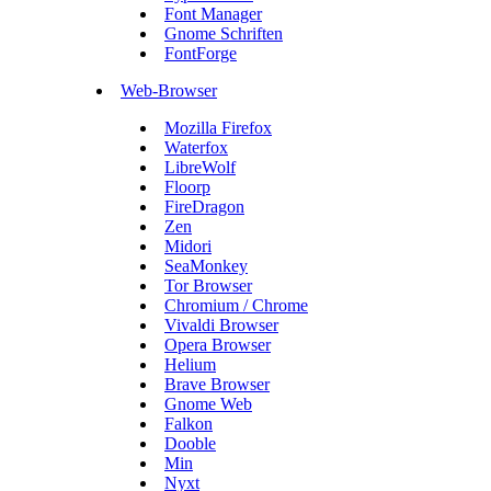
Font Manager
Gnome Schriften
FontForge
Web-Browser
Mozilla Firefox
Waterfox
LibreWolf
Floorp
FireDragon
Zen
Midori
SeaMonkey
Tor Browser
Chromium / Chrome
Vivaldi Browser
Opera Browser
Helium
Brave Browser
Gnome Web
Falkon
Dooble
Min
Nyxt