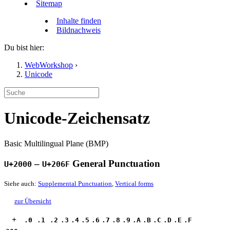
Sitemap
Inhalte finden
Bildnachweis
Du bist hier:
WebWorkshop
›
Unicode
Unicode-Zeichensatz
Basic Multilingual Plane (BMP)
–
General Punctuation
U+2000
U+206F
Siehe auch:
Supplemental Punctuation
,
Vertical forms
zur Übersicht
+
.0
.1
.2
.3
.4
.5
.6
.7
.8
.9
.A
.B
.C
.D
.E
.F