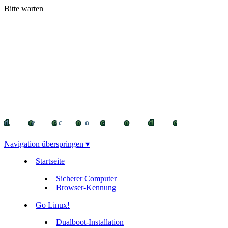
Bitte warten
decocode
decocode
deco
Navigation überspringen ▾
Startseite
Sicherer Computer
Browser-Kennung
Go Linux!
Dualboot-Installation