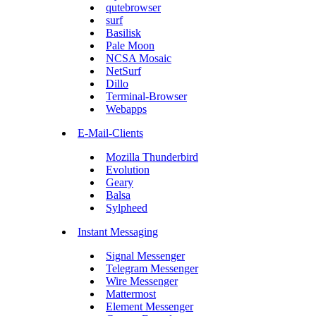
qutebrowser
surf
Basilisk
Pale Moon
NCSA Mosaic
NetSurf
Dillo
Terminal-Browser
Webapps
E-Mail-Clients
Mozilla Thunderbird
Evolution
Geary
Balsa
Sylpheed
Instant Messaging
Signal Messenger
Telegram Messenger
Wire Messenger
Mattermost
Element Messenger