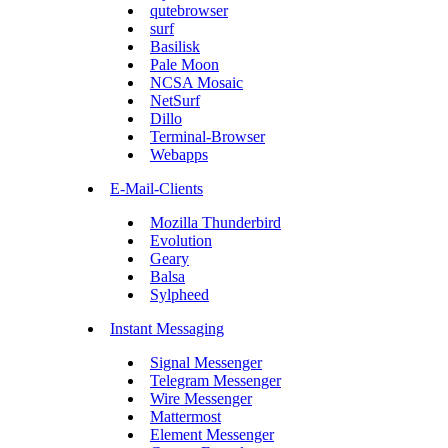
qutebrowser
surf
Basilisk
Pale Moon
NCSA Mosaic
NetSurf
Dillo
Terminal-Browser
Webapps
E-Mail-Clients
Mozilla Thunderbird
Evolution
Geary
Balsa
Sylpheed
Instant Messaging
Signal Messenger
Telegram Messenger
Wire Messenger
Mattermost
Element Messenger