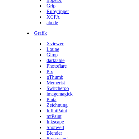
ripperX
Grip
Rubyripper
XCFA
abcde
Grafik
Xviewer
Loupe
Gimp
darktable
Photoflare
Pix
gThumb
Memerist
Switcheroo
imagemagick
Pinta
Zeichnung
InfiniPaint
mtPaint
Inkscape
Shotwell
Blender
Processing