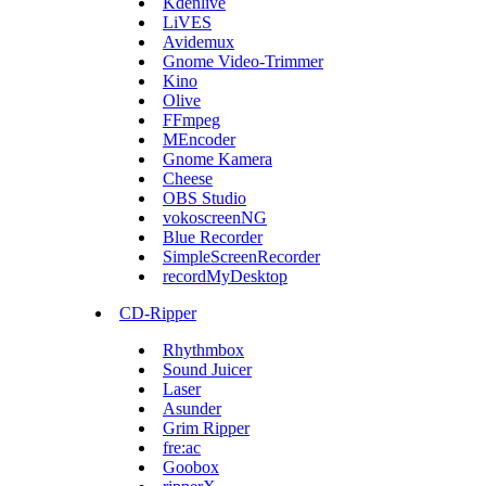
Kdenlive
LiVES
Avidemux
Gnome Video-Trimmer
Kino
Olive
FFmpeg
MEncoder
Gnome Kamera
Cheese
OBS Studio
vokoscreenNG
Blue Recorder
SimpleScreenRecorder
recordMyDesktop
CD-Ripper
Rhythmbox
Sound Juicer
Laser
Asunder
Grim Ripper
fre:ac
Goobox