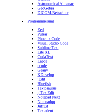
Astronomical Almanac
GeoGebra
DICOM-Betrachter
Programmierung
Zed
Pulsar
Phoenix Code
Visual Studio Code
Sublime Text
Lite XL
CudaText
Lapce
ecode
Geany
KDevelop
jEdit
Bluefish
Textosaurus
jdTextEdit
Notepad Next
Notepadqq
JuffEd
Textadept