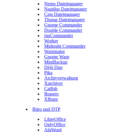
Nemo Dateimanager
Nautilus Dateimanager
Caja Dateimanager
Thunar Dateimanager
Gnome Commander
Double Commander
muCommander
Worker
Midnight Commander
Warpinator
Gnome Warp
MintBackup
Déjà Dup
Pika
Archivverwaltung
Xarchiver
Catfish
Brasero
Xfburn
Büro und DTP
LibreOffice
OnlyOffice
AbiWord