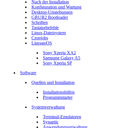
Nach der Installation
Konfiguration und Wartung
Desktop-Umgebungen
GRUB2 Bootloader
Schriften
Tastaturbefehle
Linux-Dateisystem
Cronjobs
LineageOS
Sony Xperia XA2
Samsung Galaxy A5
Sony Xperia SP
Software
Quellen und Installation
Installationshilfen
Programmstarter
Systemverwaltung
Terminal-Emulatoren
Synaptic
Anwendungsverwaltung