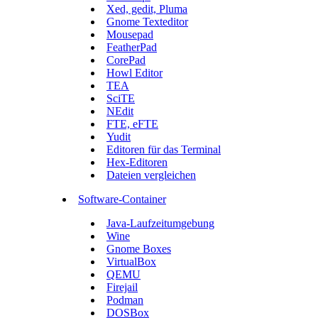
Xed, gedit, Pluma
Gnome Texteditor
Mousepad
FeatherPad
CorePad
Howl Editor
TEA
SciTE
NEdit
FTE, eFTE
Yudit
Editoren für das Terminal
Hex-Editoren
Dateien vergleichen
Software-Container
Java-Laufzeitumgebung
Wine
Gnome Boxes
VirtualBox
QEMU
Firejail
Podman
DOSBox