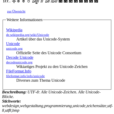
᳈
᳉
᳊
᳋
᳌
᳍
᳎
᳏
᳀
᳁
᳂
᳃
᳄
᳅
᳆
᳇
1CC.
zur Übersicht
Weitere Informationen
Wikipedia
de.wikipedia.org/wiki/Unicode
Artikel über das Unicode-System
Unicode
unicode.org
Offizielle Seite des Unicode Consortium
Decode Unicode
decodeunicode.org
Wikiartiges Projekt zu den Unicode-Zeichen
FileFormat.Info
fileformat.info/info/unicode
Diverses zum Thema Unicode
Beschreibung:
UTF-8: Alle Unicode-Zeichen. Alle Unicode-
Blöcke.
Stichworte:
webdesign,webgestaltung,programmierung,unicode,zeichensätze,utf-
8,utf8,bmp