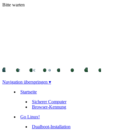
Bitte warten
decocode
decocode
deco
Navigation überspringen ▾
Startseite
Sicherer Computer
Browser-Kennung
Go Linux!
Dualboot-Installation