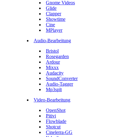
Gnome Videos
Glide
Clapper
Showtime
Cine
MPlayer
Audio-Bearbeitung
Bristol
Rosegarden
Ardour
Mixxx
Audacity
SoundConverter
Audio-Tagger
Mp3splt
Video-Bearbeitung
OpenShot
Pitivi
Flowblade
Shotcut
Cinelerra-GG