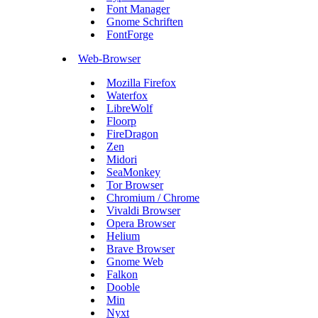
Font Manager
Gnome Schriften
FontForge
Web-Browser
Mozilla Firefox
Waterfox
LibreWolf
Floorp
FireDragon
Zen
Midori
SeaMonkey
Tor Browser
Chromium / Chrome
Vivaldi Browser
Opera Browser
Helium
Brave Browser
Gnome Web
Falkon
Dooble
Min
Nyxt