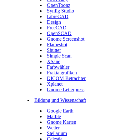
OpenToonz
Synfig Studio
LibreCAD
Design
FreeCAD
OpenSCAD
Gnome Screenshot
Flameshot
Shutter
Simple Scan
XSane
Farbwähler
Fraktalgrafiken
DICOM-Betrachter
Xplanet
Gnome Letterpress
Bildung und Wissenschaft
Google Earth
Marble
Gnome Karten
Wetter
Stellarium
Celestia