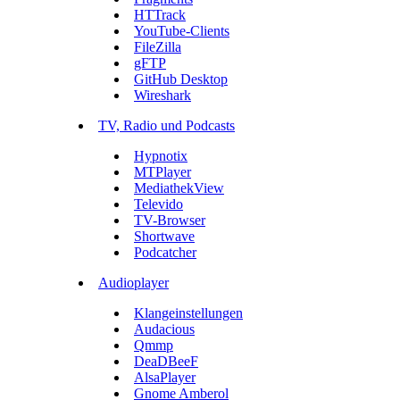
HTTrack
YouTube-Clients
FileZilla
gFTP
GitHub Desktop
Wireshark
TV, Radio und Podcasts
Hypnotix
MTPlayer
MediathekView
Televido
TV-Browser
Shortwave
Podcatcher
Audioplayer
Klangeinstellungen
Audacious
Qmmp
DeaDBeeF
AlsaPlayer
Gnome Amberol