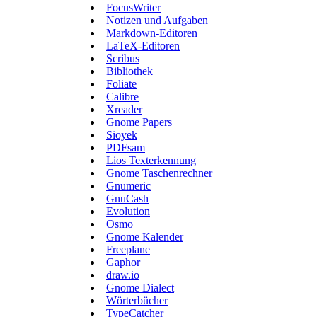
FocusWriter
Notizen und Aufgaben
Markdown-Editoren
LaTeX-Editoren
Scribus
Bibliothek
Foliate
Calibre
Xreader
Gnome Papers
Sioyek
PDFsam
Lios Texterkennung
Gnome Taschenrechner
Gnumeric
GnuCash
Evolution
Osmo
Gnome Kalender
Freeplane
Gaphor
draw.io
Gnome Dialect
Wörterbücher
TypeCatcher