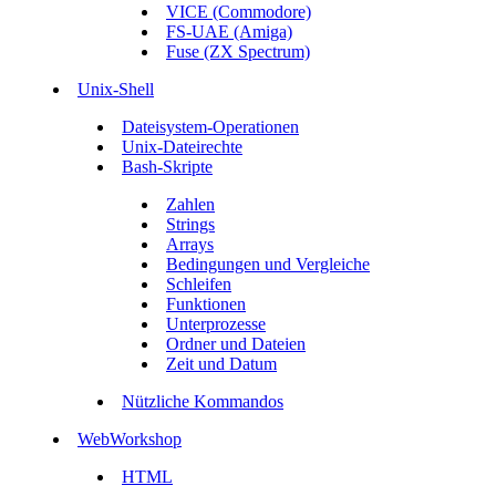
VICE (Commodore)
FS-UAE (Amiga)
Fuse (ZX Spectrum)
Unix-Shell
Dateisystem-Operationen
Unix-Dateirechte
Bash-Skripte
Zahlen
Strings
Arrays
Bedingungen und Vergleiche
Schleifen
Funktionen
Unterprozesse
Ordner und Dateien
Zeit und Datum
Nützliche Kommandos
WebWorkshop
HTML