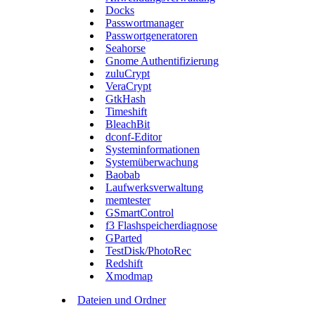
Docks
Passwortmanager
Passwortgeneratoren
Seahorse
Gnome Authentifizierung
zuluCrypt
VeraCrypt
GtkHash
Timeshift
BleachBit
dconf-Editor
Systeminformationen
Systemüberwachung
Baobab
Laufwerksverwaltung
memtester
GSmartControl
f3 Flashspeicherdiagnose
GParted
TestDisk/PhotoRec
Redshift
Xmodmap
Dateien und Ordner