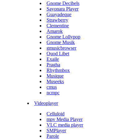
Gnome Decibels
Sayonara Player
Guayadeque
Strawberry
Clementine
Amarok
Gnome Lollypop
Gnome Musik
gmusicbrowser
Quod Libet
Exaile
Pragha
Rhythmbox
Musique
Museeks
cmus
ncmpc
Videoplayer
Celluloid
mpv Media Player
VLC media player
SMPlayer
Parole