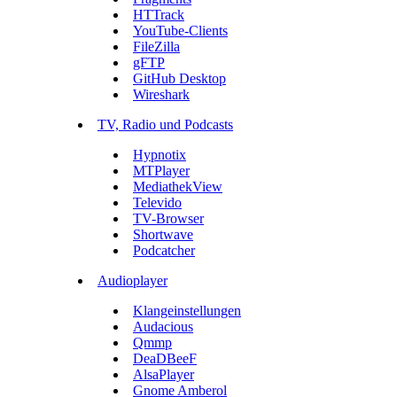
HTTrack
YouTube-Clients
FileZilla
gFTP
GitHub Desktop
Wireshark
TV, Radio und Podcasts
Hypnotix
MTPlayer
MediathekView
Televido
TV-Browser
Shortwave
Podcatcher
Audioplayer
Klangeinstellungen
Audacious
Qmmp
DeaDBeeF
AlsaPlayer
Gnome Amberol