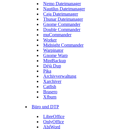
Nemo Dateimanager
Nautilus Dateimanager
Caja Dateimanager
Thunar Dateimanager
Gnome Commander
Double Commander
muCommander
Worker
Midnight Commander
Warpinator
Gnome Warp
MintBackup
Déjà Dup
Pika
Archivverwaltung
Xarchiver
Catfish
Brasero
Xfburn
Büro und DTP
LibreOffice
OnlyOffice
AbiWord