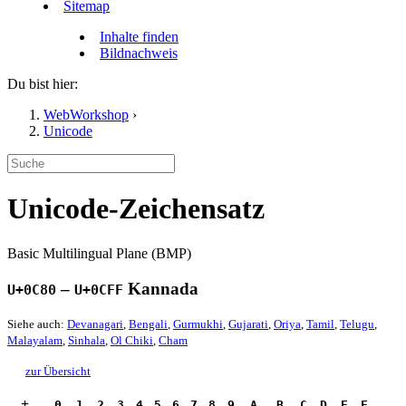
Sitemap
Inhalte finden
Bildnachweis
Du bist hier:
WebWorkshop
›
Unicode
Unicode-Zeichensatz
Basic Multilingual Plane (BMP)
–
Kannada
U+0C80
U+0CFF
Siehe auch:
Devanagari
,
Bengali
,
Gurmukhi
,
Gujarati
,
Oriya
,
Tamil
,
Telugu
,
Malayalam
,
Sinhala
,
Ol Chiki
,
Cham
zur Übersicht
+
.0
.1
.2
.3
.4
.5
.6
.7
.8
.9
.A
.B
.C
.D
.E
.F