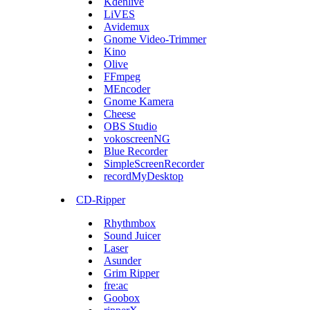
Kdenlive
LiVES
Avidemux
Gnome Video-Trimmer
Kino
Olive
FFmpeg
MEncoder
Gnome Kamera
Cheese
OBS Studio
vokoscreenNG
Blue Recorder
SimpleScreenRecorder
recordMyDesktop
CD-Ripper
Rhythmbox
Sound Juicer
Laser
Asunder
Grim Ripper
fre:ac
Goobox