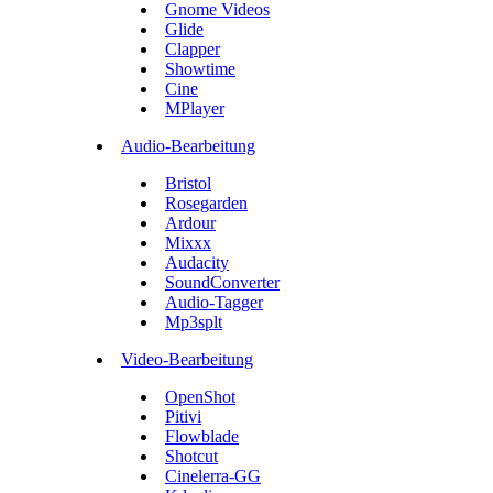
Gnome Videos
Glide
Clapper
Showtime
Cine
MPlayer
Audio-Bearbeitung
Bristol
Rosegarden
Ardour
Mixxx
Audacity
SoundConverter
Audio-Tagger
Mp3splt
Video-Bearbeitung
OpenShot
Pitivi
Flowblade
Shotcut
Cinelerra-GG