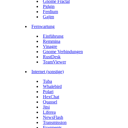
Gnome Fractal
Pidgin
Ferdium
Gajim
Fernwartung
Einführung
Remmina
Vinagre
Gnome Verbindungen
RustDesk
TeamViewer
Internet (sonstige)
Tuba
Whalebird
Polari
HexChat
Quassel
Jitsi
Liferea
NewsFlash
Transmission
Fragments