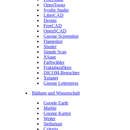
OpenToonz
Synfig Studio
LibreCAD
Design
FreeCAD
OpenSCAD
Gnome Screenshot
Flameshot
Shutter
Simple Scan
XSane
Farbwähler
Fraktalgrafiken
DICOM-Betrachter
Xplanet
Gnome Letterpress
Bildung und Wissenschaft
Google Earth
Marble
Gnome Karten
Wetter
Stellarium
Celestia