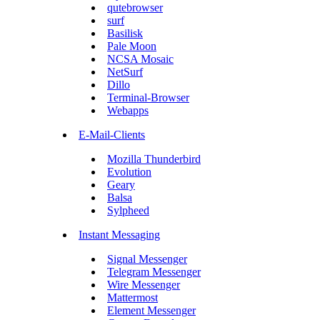
qutebrowser
surf
Basilisk
Pale Moon
NCSA Mosaic
NetSurf
Dillo
Terminal-Browser
Webapps
E-Mail-Clients
Mozilla Thunderbird
Evolution
Geary
Balsa
Sylpheed
Instant Messaging
Signal Messenger
Telegram Messenger
Wire Messenger
Mattermost
Element Messenger