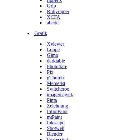
ripperX
Grip
Rubyripper
XCFA
abcde
Grafik
Xviewer
Loupe
Gimp
darktable
Photoflare
Pix
gThumb
Memerist
Switcheroo
imagemagick
Pinta
Zeichnung
InfiniPaint
mtPaint
Inkscape
Shotwell
Blender
Processing