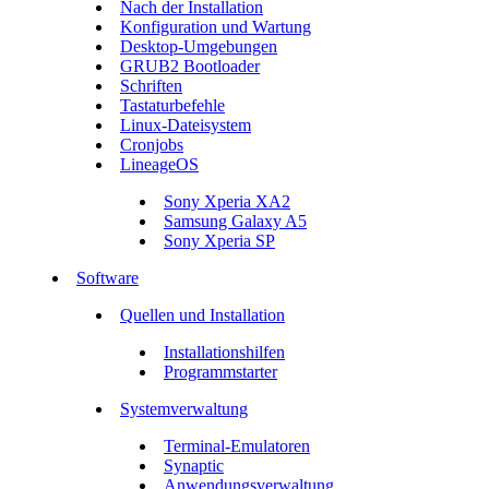
Nach der Installation
Konfiguration und Wartung
Desktop-Umgebungen
GRUB2 Bootloader
Schriften
Tastaturbefehle
Linux-Dateisystem
Cronjobs
LineageOS
Sony Xperia XA2
Samsung Galaxy A5
Sony Xperia SP
Software
Quellen und Installation
Installationshilfen
Programmstarter
Systemverwaltung
Terminal-Emulatoren
Synaptic
Anwendungsverwaltung