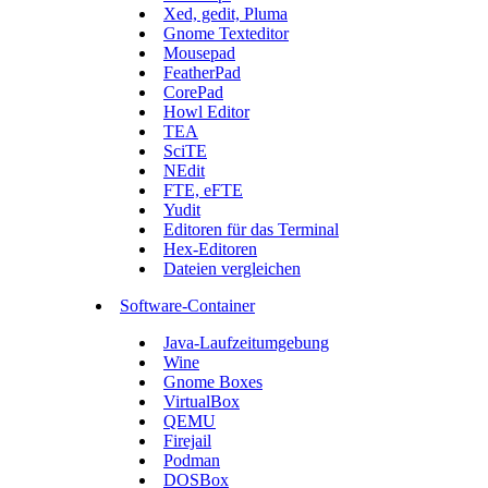
Xed, gedit, Pluma
Gnome Texteditor
Mousepad
FeatherPad
CorePad
Howl Editor
TEA
SciTE
NEdit
FTE, eFTE
Yudit
Editoren für das Terminal
Hex-Editoren
Dateien vergleichen
Software-Container
Java-Laufzeitumgebung
Wine
Gnome Boxes
VirtualBox
QEMU
Firejail
Podman
DOSBox