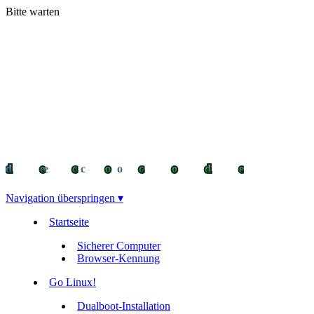
Bitte warten
decocode
decocode
deco
Navigation überspringen ▾
Startseite
Sicherer Computer
Browser-Kennung
Go Linux!
Dualboot-Installation