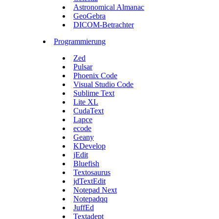
Astronomical Almanac
GeoGebra
DICOM-Betrachter
Programmierung
Zed
Pulsar
Phoenix Code
Visual Studio Code
Sublime Text
Lite XL
CudaText
Lapce
ecode
Geany
KDevelop
jEdit
Bluefish
Textosaurus
jdTextEdit
Notepad Next
Notepadqq
JuffEd
Textadept