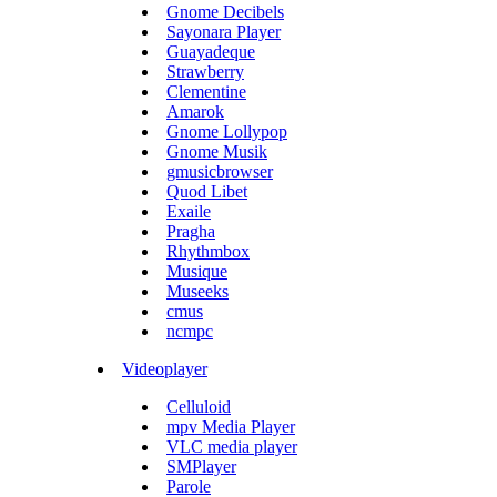
Gnome Decibels
Sayonara Player
Guayadeque
Strawberry
Clementine
Amarok
Gnome Lollypop
Gnome Musik
gmusicbrowser
Quod Libet
Exaile
Pragha
Rhythmbox
Musique
Museeks
cmus
ncmpc
Videoplayer
Celluloid
mpv Media Player
VLC media player
SMPlayer
Parole