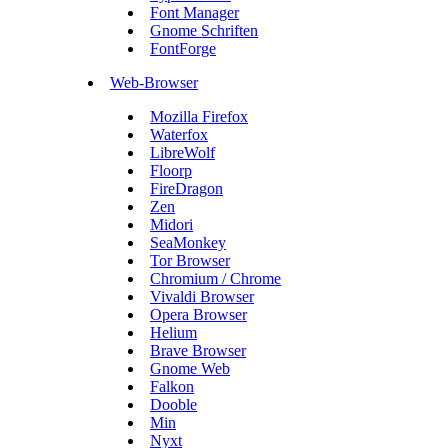
Font Manager
Gnome Schriften
FontForge
Web-Browser
Mozilla Firefox
Waterfox
LibreWolf
Floorp
FireDragon
Zen
Midori
SeaMonkey
Tor Browser
Chromium / Chrome
Vivaldi Browser
Opera Browser
Helium
Brave Browser
Gnome Web
Falkon
Dooble
Min
Nyxt