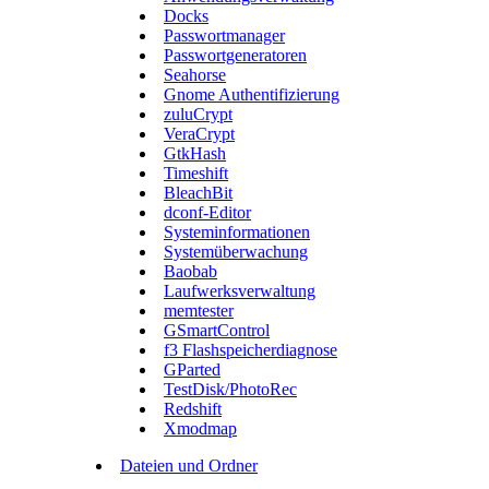
Docks
Passwortmanager
Passwortgeneratoren
Seahorse
Gnome Authentifizierung
zuluCrypt
VeraCrypt
GtkHash
Timeshift
BleachBit
dconf-Editor
Systeminformationen
Systemüberwachung
Baobab
Laufwerksverwaltung
memtester
GSmartControl
f3 Flashspeicherdiagnose
GParted
TestDisk/PhotoRec
Redshift
Xmodmap
Dateien und Ordner