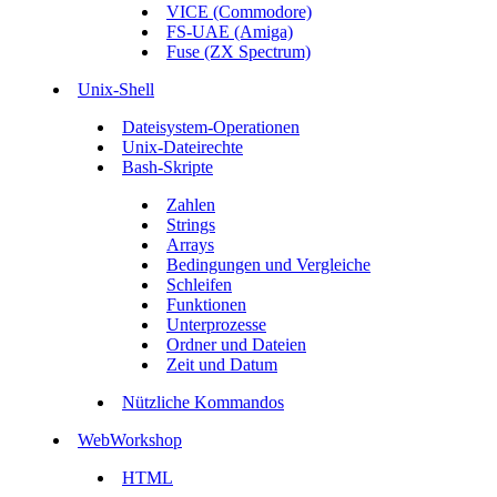
VICE (Commodore)
FS-UAE (Amiga)
Fuse (ZX Spectrum)
Unix-Shell
Dateisystem-Operationen
Unix-Dateirechte
Bash-Skripte
Zahlen
Strings
Arrays
Bedingungen und Vergleiche
Schleifen
Funktionen
Unterprozesse
Ordner und Dateien
Zeit und Datum
Nützliche Kommandos
WebWorkshop
HTML