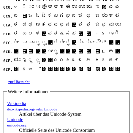
ಀ
ಁ
ಂ
ಃ
಄
ಅ
ಆ
ಇ
ಈ
ಉ
ಊ
ಋ
ಌ
ಎ
ಏ
಍
0C8.
ಐ
ಒ
ಓ
ಔ
ಕ
ಖ
ಗ
ಘ
ಙ
ಚ
ಛ
ಜ
ಝ
ಞ
ಟ
಑
0C9.
ಠ
ಡ
ಢ
ಣ
ತ
ಥ
ದ
ಧ
ನ
ಪ
ಫ
ಬ
ಭ
ಮ
ಯ
಩
0CA.
ರ
ಱ
ಲ
ಳ
ವ
ಶ
ಷ
ಸ
ಹ
಼
ಽ
ಾ
ಿ
಴
಺
಻
0CB.
ೀ
ು
ೂ
ೃ
ೄ
ೆ
ೇ
ೈ
ೊ
ೋ
ೌ
್
೅
೉
೎
೏
0CC.
ೕ
ೖ
ೞ
೐
೑
೒
೓
೔
೗
೘
೙
೚
೛
೜
ೝ
೟
0CD.
ೠ
ೡ
ೢ
ೣ
೦
೧
೨
೩
೪
೫
೬
೭
೮
೯
೤
೥
0CE.
ೱ
ೲ
೰
ೳ
೴
೵
೶
೷
೸
೹
೺
೻
೼
೽
೾
೿
0CF.
zur Übersicht
Weitere Informationen
Wikipedia
de.wikipedia.org/wiki/Unicode
Artikel über das Unicode-System
Unicode
unicode.org
Offizielle Seite des Unicode Consortium