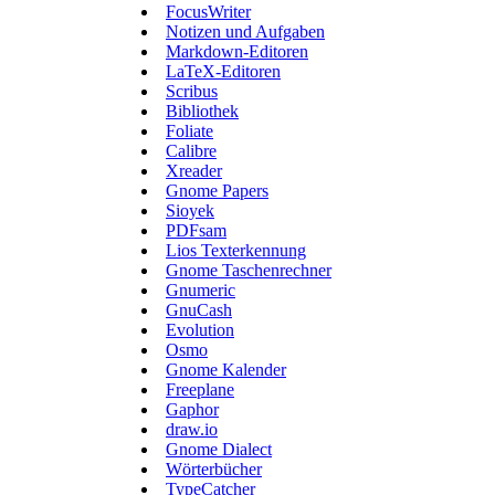
FocusWriter
Notizen und Aufgaben
Markdown-Editoren
LaTeX-Editoren
Scribus
Bibliothek
Foliate
Calibre
Xreader
Gnome Papers
Sioyek
PDFsam
Lios Texterkennung
Gnome Taschenrechner
Gnumeric
GnuCash
Evolution
Osmo
Gnome Kalender
Freeplane
Gaphor
draw.io
Gnome Dialect
Wörterbücher
TypeCatcher