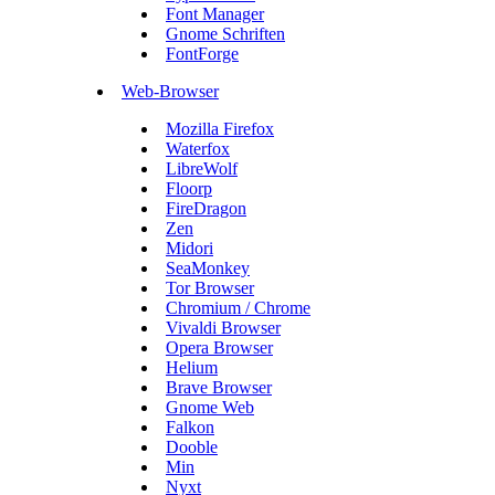
Font Manager
Gnome Schriften
FontForge
Web-Browser
Mozilla Firefox
Waterfox
LibreWolf
Floorp
FireDragon
Zen
Midori
SeaMonkey
Tor Browser
Chromium / Chrome
Vivaldi Browser
Opera Browser
Helium
Brave Browser
Gnome Web
Falkon
Dooble
Min
Nyxt