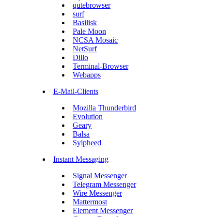
qutebrowser
surf
Basilisk
Pale Moon
NCSA Mosaic
NetSurf
Dillo
Terminal-Browser
Webapps
E-Mail-Clients
Mozilla Thunderbird
Evolution
Geary
Balsa
Sylpheed
Instant Messaging
Signal Messenger
Telegram Messenger
Wire Messenger
Mattermost
Element Messenger