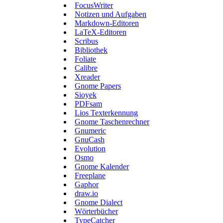
FocusWriter
Notizen und Aufgaben
Markdown-Editoren
LaTeX-Editoren
Scribus
Bibliothek
Foliate
Calibre
Xreader
Gnome Papers
Sioyek
PDFsam
Lios Texterkennung
Gnome Taschenrechner
Gnumeric
GnuCash
Evolution
Osmo
Gnome Kalender
Freeplane
Gaphor
draw.io
Gnome Dialect
Wörterbücher
TypeCatcher