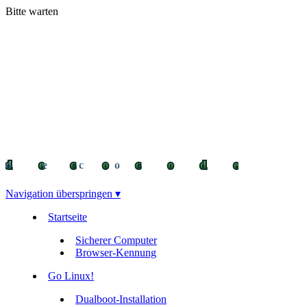
Bitte warten
decocode
decocode
deco
Navigation überspringen ▾
Startseite
Sicherer Computer
Browser-Kennung
Go Linux!
Dualboot-Installation