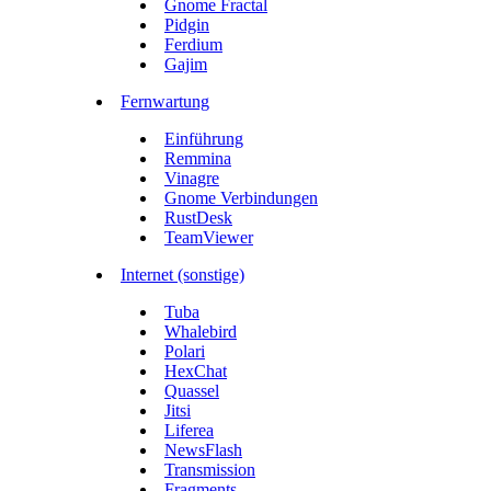
Gnome Fractal
Pidgin
Ferdium
Gajim
Fernwartung
Einführung
Remmina
Vinagre
Gnome Verbindungen
RustDesk
TeamViewer
Internet (sonstige)
Tuba
Whalebird
Polari
HexChat
Quassel
Jitsi
Liferea
NewsFlash
Transmission
Fragments