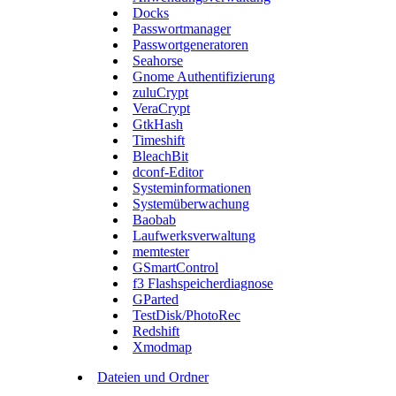
Docks
Passwortmanager
Passwortgeneratoren
Seahorse
Gnome Authentifizierung
zuluCrypt
VeraCrypt
GtkHash
Timeshift
BleachBit
dconf-Editor
Systeminformationen
Systemüberwachung
Baobab
Laufwerksverwaltung
memtester
GSmartControl
f3 Flashspeicherdiagnose
GParted
TestDisk/PhotoRec
Redshift
Xmodmap
Dateien und Ordner