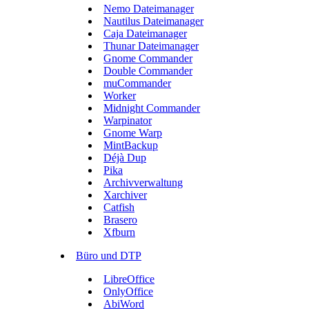
Nemo Dateimanager
Nautilus Dateimanager
Caja Dateimanager
Thunar Dateimanager
Gnome Commander
Double Commander
muCommander
Worker
Midnight Commander
Warpinator
Gnome Warp
MintBackup
Déjà Dup
Pika
Archivverwaltung
Xarchiver
Catfish
Brasero
Xfburn
Büro und DTP
LibreOffice
OnlyOffice
AbiWord