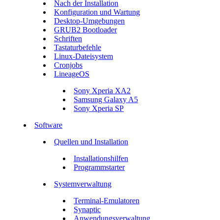
Nach der Installation
Konfiguration und Wartung
Desktop-Umgebungen
GRUB2 Bootloader
Schriften
Tastaturbefehle
Linux-Dateisystem
Cronjobs
LineageOS
Sony Xperia XA2
Samsung Galaxy A5
Sony Xperia SP
Software
Quellen und Installation
Installationshilfen
Programmstarter
Systemverwaltung
Terminal-Emulatoren
Synaptic
Anwendungsverwaltung