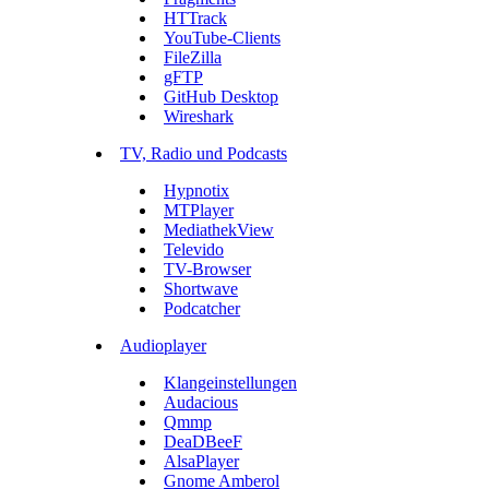
HTTrack
YouTube-Clients
FileZilla
gFTP
GitHub Desktop
Wireshark
TV, Radio und Podcasts
Hypnotix
MTPlayer
MediathekView
Televido
TV-Browser
Shortwave
Podcatcher
Audioplayer
Klangeinstellungen
Audacious
Qmmp
DeaDBeeF
AlsaPlayer
Gnome Amberol