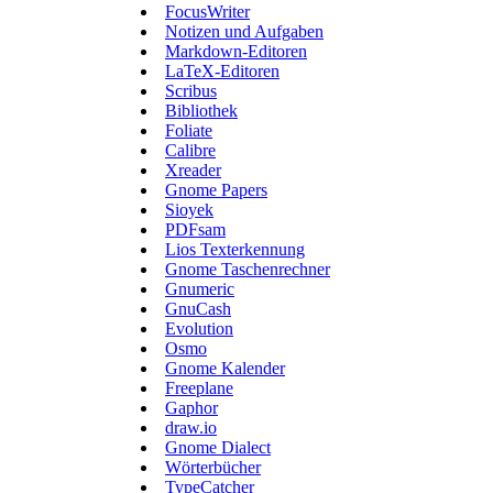
FocusWriter
Notizen und Aufgaben
Markdown-Editoren
LaTeX-Editoren
Scribus
Bibliothek
Foliate
Calibre
Xreader
Gnome Papers
Sioyek
PDFsam
Lios Texterkennung
Gnome Taschenrechner
Gnumeric
GnuCash
Evolution
Osmo
Gnome Kalender
Freeplane
Gaphor
draw.io
Gnome Dialect
Wörterbücher
TypeCatcher