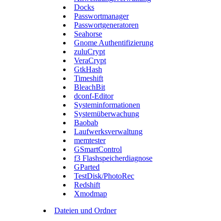
Docks
Passwortmanager
Passwortgeneratoren
Seahorse
Gnome Authentifizierung
zuluCrypt
VeraCrypt
GtkHash
Timeshift
BleachBit
dconf-Editor
Systeminformationen
Systemüberwachung
Baobab
Laufwerksverwaltung
memtester
GSmartControl
f3 Flashspeicherdiagnose
GParted
TestDisk/PhotoRec
Redshift
Xmodmap
Dateien und Ordner