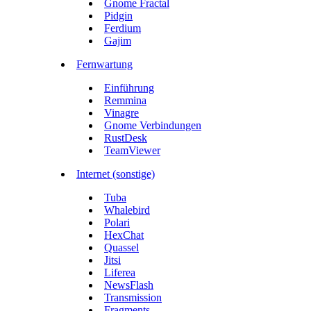
Gnome Fractal
Pidgin
Ferdium
Gajim
Fernwartung
Einführung
Remmina
Vinagre
Gnome Verbindungen
RustDesk
TeamViewer
Internet (sonstige)
Tuba
Whalebird
Polari
HexChat
Quassel
Jitsi
Liferea
NewsFlash
Transmission
Fragments