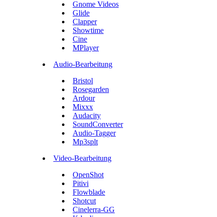
Gnome Videos
Glide
Clapper
Showtime
Cine
MPlayer
Audio-Bearbeitung
Bristol
Rosegarden
Ardour
Mixxx
Audacity
SoundConverter
Audio-Tagger
Mp3splt
Video-Bearbeitung
OpenShot
Pitivi
Flowblade
Shotcut
Cinelerra-GG