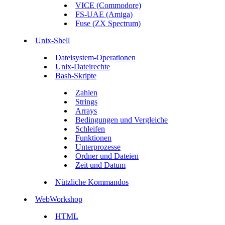
VICE (Commodore)
FS-UAE (Amiga)
Fuse (ZX Spectrum)
Unix-Shell
Dateisystem-Operationen
Unix-Dateirechte
Bash-Skripte
Zahlen
Strings
Arrays
Bedingungen und Vergleiche
Schleifen
Funktionen
Unterprozesse
Ordner und Dateien
Zeit und Datum
Nützliche Kommandos
WebWorkshop
HTML