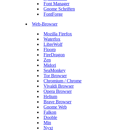
Font Manager
Gnome Schriften
FontForge
Web-Browser
Mozilla Firefox
Waterfox
LibreWolf
Floorp
FireDragon
Zen
Midori
SeaMonkey
Tor Browser
Chromium / Chrome
Vivaldi Browser
Opera Browser
Helium
Brave Browser
Gnome Web
Falkon
Dooble
Min
Nyxt