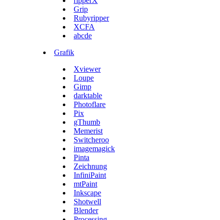
ripperX
Grip
Rubyripper
XCFA
abcde
Grafik
Xviewer
Loupe
Gimp
darktable
Photoflare
Pix
gThumb
Memerist
Switcheroo
imagemagick
Pinta
Zeichnung
InfiniPaint
mtPaint
Inkscape
Shotwell
Blender
Processing