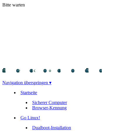
Bitte warten
decocode
decocode
deco
Navigation überspringen ▾
Startseite
Sicherer Computer
Browser-Kennung
Go Linux!
Dualboot-Installation