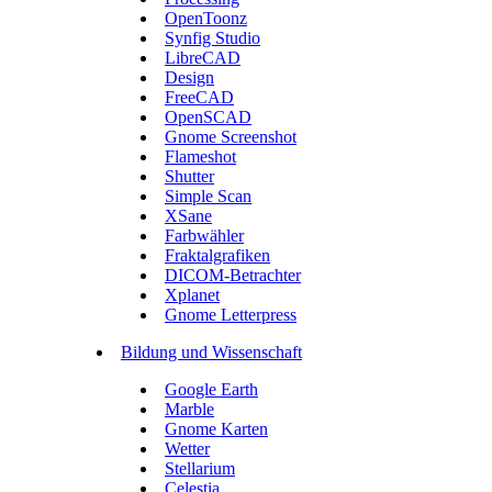
OpenToonz
Synfig Studio
LibreCAD
Design
FreeCAD
OpenSCAD
Gnome Screenshot
Flameshot
Shutter
Simple Scan
XSane
Farbwähler
Fraktalgrafiken
DICOM-Betrachter
Xplanet
Gnome Letterpress
Bildung und Wissenschaft
Google Earth
Marble
Gnome Karten
Wetter
Stellarium
Celestia