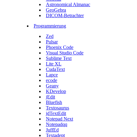
Astronomical Almanac
GeoGebra
DICOM-Betrachter
Programmierung
Zed
Pulsar
Phoenix Code
Visual Studio Code
Sublime Text
Lite XL
CudaText
Lapce
ecode
Geany
KDevelop
jEdit
Bluefish
Textosaurus
jdTextEdit
Notepad Next
Notepadqq
JuffEd
Textadept