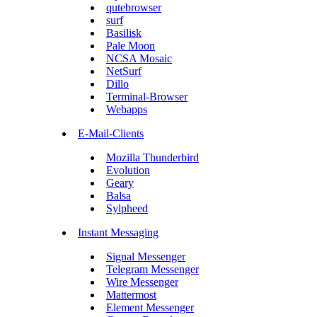
qutebrowser
surf
Basilisk
Pale Moon
NCSA Mosaic
NetSurf
Dillo
Terminal-Browser
Webapps
E-Mail-Clients
Mozilla Thunderbird
Evolution
Geary
Balsa
Sylpheed
Instant Messaging
Signal Messenger
Telegram Messenger
Wire Messenger
Mattermost
Element Messenger