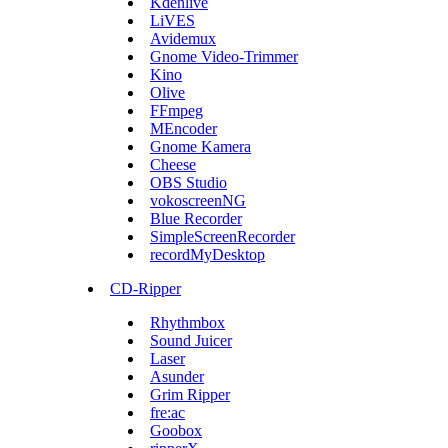
Kdenlive
LiVES
Avidemux
Gnome Video-Trimmer
Kino
Olive
FFmpeg
MEncoder
Gnome Kamera
Cheese
OBS Studio
vokoscreenNG
Blue Recorder
SimpleScreenRecorder
recordMyDesktop
CD-Ripper
Rhythmbox
Sound Juicer
Laser
Asunder
Grim Ripper
fre:ac
Goobox