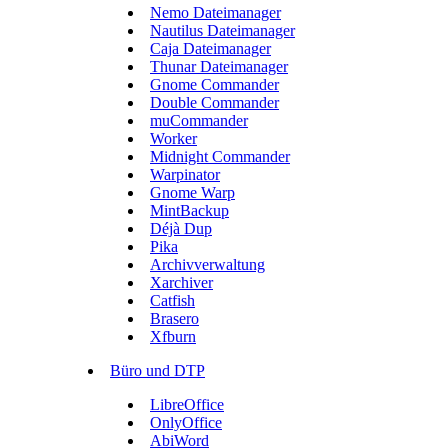
Nemo Dateimanager
Nautilus Dateimanager
Caja Dateimanager
Thunar Dateimanager
Gnome Commander
Double Commander
muCommander
Worker
Midnight Commander
Warpinator
Gnome Warp
MintBackup
Déjà Dup
Pika
Archivverwaltung
Xarchiver
Catfish
Brasero
Xfburn
Büro und DTP
LibreOffice
OnlyOffice
AbiWord