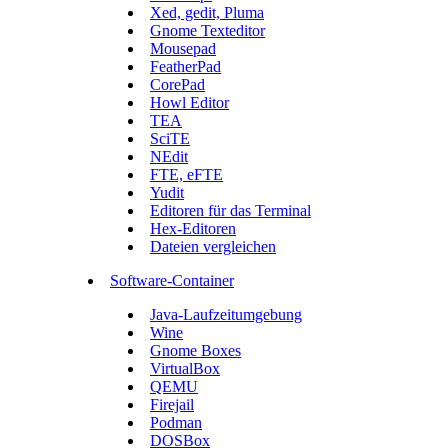
Xed, gedit, Pluma
Gnome Texteditor
Mousepad
FeatherPad
CorePad
Howl Editor
TEA
SciTE
NEdit
FTE, eFTE
Yudit
Editoren für das Terminal
Hex-Editoren
Dateien vergleichen
Software-Container
Java-Laufzeitumgebung
Wine
Gnome Boxes
VirtualBox
QEMU
Firejail
Podman
DOSBox