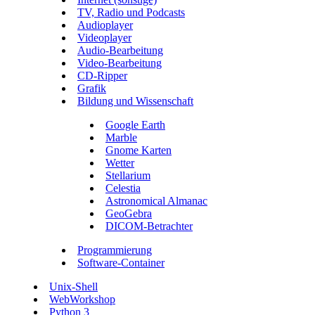
TV, Radio und Podcasts
Audioplayer
Videoplayer
Audio-Bearbeitung
Video-Bearbeitung
CD-Ripper
Grafik
Bildung und Wissenschaft
Google Earth
Marble
Gnome Karten
Wetter
Stellarium
Celestia
Astronomical Almanac
GeoGebra
DICOM-Betrachter
Programmierung
Software-Container
Unix-Shell
WebWorkshop
Python 3