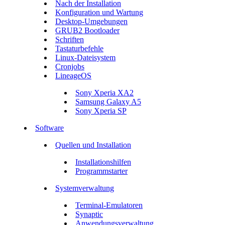
Nach der Installation
Konfiguration und Wartung
Desktop-Umgebungen
GRUB2 Bootloader
Schriften
Tastaturbefehle
Linux-Dateisystem
Cronjobs
LineageOS
Sony Xperia XA2
Samsung Galaxy A5
Sony Xperia SP
Software
Quellen und Installation
Installationshilfen
Programmstarter
Systemverwaltung
Terminal-Emulatoren
Synaptic
Anwendungsverwaltung