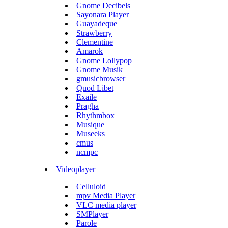
Gnome Decibels
Sayonara Player
Guayadeque
Strawberry
Clementine
Amarok
Gnome Lollypop
Gnome Musik
gmusicbrowser
Quod Libet
Exaile
Pragha
Rhythmbox
Musique
Museeks
cmus
ncmpc
Videoplayer
Celluloid
mpv Media Player
VLC media player
SMPlayer
Parole