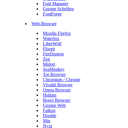
Font Manager
Gnome Schriften
FontForge
Web-Browser
Mozilla Firefox
Waterfox
LibreWolf
Floorp
FireDragon
Zen
Midori
SeaMonkey
Tor Browser
Chromium / Chrome
Vivaldi Browser
Opera Browser
Helium
Brave Browser
Gnome Web
Falkon
Dooble
Min
Nyxt