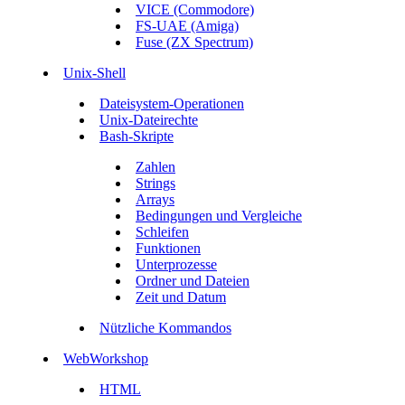
VICE (Commodore)
FS-UAE (Amiga)
Fuse (ZX Spectrum)
Unix-Shell
Dateisystem-Operationen
Unix-Dateirechte
Bash-Skripte
Zahlen
Strings
Arrays
Bedingungen und Vergleiche
Schleifen
Funktionen
Unterprozesse
Ordner und Dateien
Zeit und Datum
Nützliche Kommandos
WebWorkshop
HTML