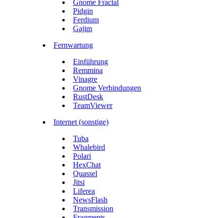
Gnome Fractal
Pidgin
Ferdium
Gajim
Fernwartung
Einführung
Remmina
Vinagre
Gnome Verbindungen
RustDesk
TeamViewer
Internet (sonstige)
Tuba
Whalebird
Polari
HexChat
Quassel
Jitsi
Liferea
NewsFlash
Transmission
Fragments