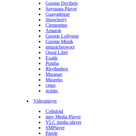
Gnome Decibels
Sayonara Player
Guayadeque
Strawberry
Clementine
Amarok
Gnome Lollypop
Gnome Musik
gmusicbrowser
Quod Libet
Exaile
Pragha
Rhythmbox
Musique
Museeks
cmus
ncmpc
Videoplayer
Celluloid
mpv Media Player
VLC media player
SMPlayer
Parole