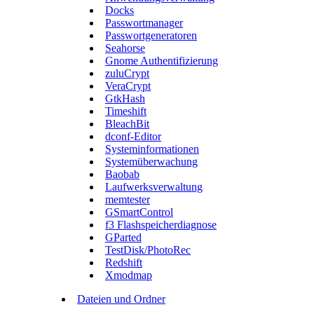
Docks
Passwortmanager
Passwortgeneratoren
Seahorse
Gnome Authentifizierung
zuluCrypt
VeraCrypt
GtkHash
Timeshift
BleachBit
dconf-Editor
Systeminformationen
Systemüberwachung
Baobab
Laufwerksverwaltung
memtester
GSmartControl
f3 Flashspeicherdiagnose
GParted
TestDisk/PhotoRec
Redshift
Xmodmap
Dateien und Ordner