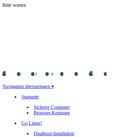
Bitte warten
decocode
decocode
deco
Navigation überspringen ▾
Startseite
Sicherer Computer
Browser-Kennung
Go Linux!
Dualboot-Installation