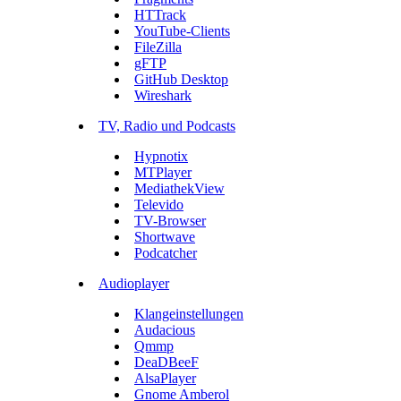
HTTrack
YouTube-Clients
FileZilla
gFTP
GitHub Desktop
Wireshark
TV, Radio und Podcasts
Hypnotix
MTPlayer
MediathekView
Televido
TV-Browser
Shortwave
Podcatcher
Audioplayer
Klangeinstellungen
Audacious
Qmmp
DeaDBeeF
AlsaPlayer
Gnome Amberol