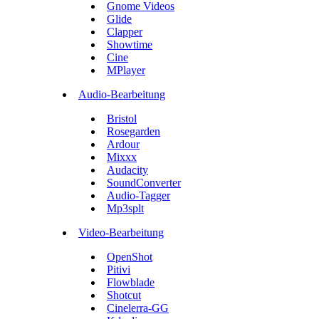
Gnome Videos
Glide
Clapper
Showtime
Cine
MPlayer
Audio-Bearbeitung
Bristol
Rosegarden
Ardour
Mixxx
Audacity
SoundConverter
Audio-Tagger
Mp3splt
Video-Bearbeitung
OpenShot
Pitivi
Flowblade
Shotcut
Cinelerra-GG