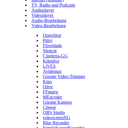
TV, Radio und Podcasts
Audioplayer
Videoplayer
Audio-Bearbeitung
Video-Bearbeitung
OpenShot
Pitivi
Flowblade
Shotcut
Cinelerra-GG
Kdenlive
LiVES
Avidemux
Gnome Video-Trimmer
Kino
Olive
FFmpeg
MEncoder
Gnome Kamera
Cheese
OBS Studio
vokoscreenNG
Blue Recorder
SimpleScreenRecorder