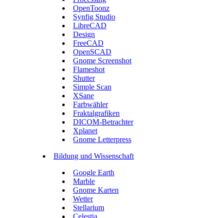
OpenToonz
Synfig Studio
LibreCAD
Design
FreeCAD
OpenSCAD
Gnome Screenshot
Flameshot
Shutter
Simple Scan
XSane
Farbwähler
Fraktalgrafiken
DICOM-Betrachter
Xplanet
Gnome Letterpress
Bildung und Wissenschaft
Google Earth
Marble
Gnome Karten
Wetter
Stellarium
Celestia