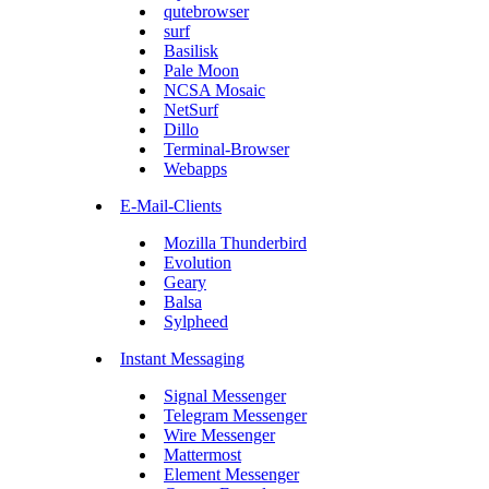
qutebrowser
surf
Basilisk
Pale Moon
NCSA Mosaic
NetSurf
Dillo
Terminal-Browser
Webapps
E-Mail-Clients
Mozilla Thunderbird
Evolution
Geary
Balsa
Sylpheed
Instant Messaging
Signal Messenger
Telegram Messenger
Wire Messenger
Mattermost
Element Messenger