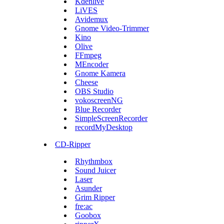
Kdenlive
LiVES
Avidemux
Gnome Video-Trimmer
Kino
Olive
FFmpeg
MEncoder
Gnome Kamera
Cheese
OBS Studio
vokoscreenNG
Blue Recorder
SimpleScreenRecorder
recordMyDesktop
CD-Ripper
Rhythmbox
Sound Juicer
Laser
Asunder
Grim Ripper
fre:ac
Goobox