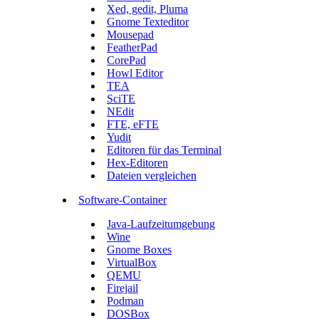
Xed, gedit, Pluma
Gnome Texteditor
Mousepad
FeatherPad
CorePad
Howl Editor
TEA
SciTE
NEdit
FTE, eFTE
Yudit
Editoren für das Terminal
Hex-Editoren
Dateien vergleichen
Software-Container
Java-Laufzeitumgebung
Wine
Gnome Boxes
VirtualBox
QEMU
Firejail
Podman
DOSBox