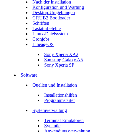
Nach der Installation
Konfiguration und Wartung
Desktop-Umgebungen
GRUB2 Bootloader
Schriften
Tastaturbefehle
Linux-Dateisystem
Cronjobs
LineageOS
Sony Xperia XA2
Samsung Galaxy A5
Sony Xperia SP
Software
Quellen und Installation
Installationshilfen
Programmstarter
Systemverwaltung
Terminal-Emulatoren
Synaptic
Anwendungsverwaltung