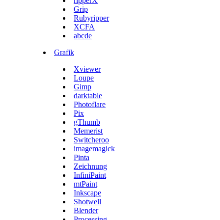
ripperX
Grip
Rubyripper
XCFA
abcde
Grafik
Xviewer
Loupe
Gimp
darktable
Photoflare
Pix
gThumb
Memerist
Switcheroo
imagemagick
Pinta
Zeichnung
InfiniPaint
mtPaint
Inkscape
Shotwell
Blender
Processing