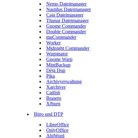
Nemo Dateimanager
Nautilus Dateimanager
Caja Dateimanager
Thunar Dateimanager
Gnome Commander
Double Commander
muCommander
Worker
Midnight Commander
Warpinator
Gnome Warp
MintBackup
Déjà Dup
Pika
Archivverwaltung
Xarchiver
Catfish
Brasero
Xfburn
Büro und DTP
LibreOffice
OnlyOffice
AbiWord