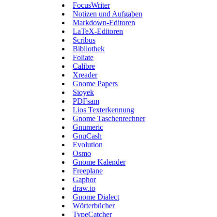
FocusWriter
Notizen und Aufgaben
Markdown-Editoren
LaTeX-Editoren
Scribus
Bibliothek
Foliate
Calibre
Xreader
Gnome Papers
Sioyek
PDFsam
Lios Texterkennung
Gnome Taschenrechner
Gnumeric
GnuCash
Evolution
Osmo
Gnome Kalender
Freeplane
Gaphor
draw.io
Gnome Dialect
Wörterbücher
TypeCatcher