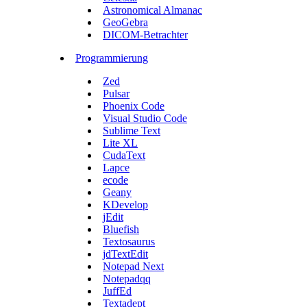
Astronomical Almanac
GeoGebra
DICOM-Betrachter
Programmierung
Zed
Pulsar
Phoenix Code
Visual Studio Code
Sublime Text
Lite XL
CudaText
Lapce
ecode
Geany
KDevelop
jEdit
Bluefish
Textosaurus
jdTextEdit
Notepad Next
Notepadqq
JuffEd
Textadept