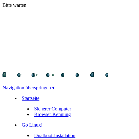
Bitte warten
decocode
decocode
deco
Navigation überspringen ▾
Startseite
Sicherer Computer
Browser-Kennung
Go Linux!
Dualboot-Installation