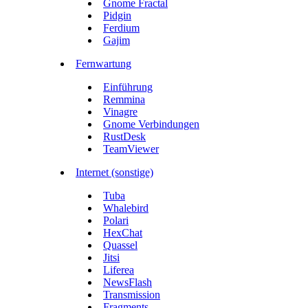
Gnome Fractal
Pidgin
Ferdium
Gajim
Fernwartung
Einführung
Remmina
Vinagre
Gnome Verbindungen
RustDesk
TeamViewer
Internet (sonstige)
Tuba
Whalebird
Polari
HexChat
Quassel
Jitsi
Liferea
NewsFlash
Transmission
Fragments