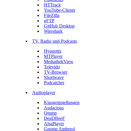
HTTrack
YouTube-Clients
FileZilla
gFTP
GitHub Desktop
Wireshark
TV, Radio und Podcasts
Hypnotix
MTPlayer
MediathekView
Televido
TV-Browser
Shortwave
Podcatcher
Audioplayer
Klangeinstellungen
Audacious
Qmmp
DeaDBeeF
AlsaPlayer
Gnome Amberol