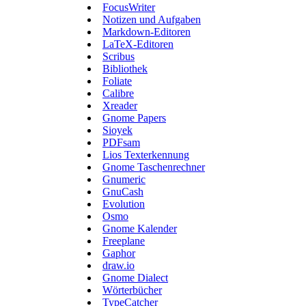
FocusWriter
Notizen und Aufgaben
Markdown-Editoren
LaTeX-Editoren
Scribus
Bibliothek
Foliate
Calibre
Xreader
Gnome Papers
Sioyek
PDFsam
Lios Texterkennung
Gnome Taschenrechner
Gnumeric
GnuCash
Evolution
Osmo
Gnome Kalender
Freeplane
Gaphor
draw.io
Gnome Dialect
Wörterbücher
TypeCatcher