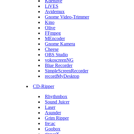
Kdenlive
LiVES
Avidemux
Gnome Video-Trimmer
Kino
Olive
FFmpeg
MEncoder
Gnome Kamera
Cheese
OBS Studio
vokoscreenNG
Blue Recorder
SimpleScreenRecorder
recordMyDesktop
CD-Ripper
Rhythmbox
Sound Juicer
Laser
Asunder
Grim Ripper
fre:ac
Goobox