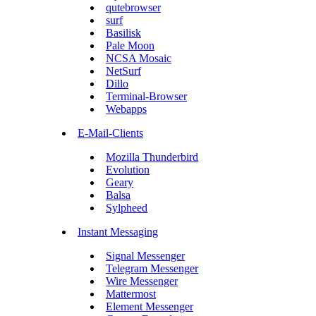
qutebrowser
surf
Basilisk
Pale Moon
NCSA Mosaic
NetSurf
Dillo
Terminal-Browser
Webapps
E-Mail-Clients
Mozilla Thunderbird
Evolution
Geary
Balsa
Sylpheed
Instant Messaging
Signal Messenger
Telegram Messenger
Wire Messenger
Mattermost
Element Messenger