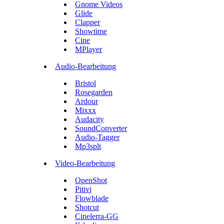
Gnome Videos
Glide
Clapper
Showtime
Cine
MPlayer
Audio-Bearbeitung
Bristol
Rosegarden
Ardour
Mixxx
Audacity
SoundConverter
Audio-Tagger
Mp3splt
Video-Bearbeitung
OpenShot
Pitivi
Flowblade
Shotcut
Cinelerra-GG