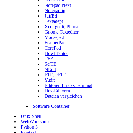
Notepad Next
Notepadqq
JuffEd
Textadept
Xed, gedit, Pluma
Gnome Texteditor
Mousepad
FeatherPad
CorePad
Howl Editor
TEA
SciTE
NEdit
FTE, eFTE
Yudit
Editoren für das Terminal
Hex-Editoren
Dateien vergleichen
Software-Container
Unix-Shell
WebWorkshop
Python 3
Kontakt