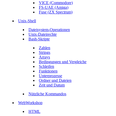
VICE (Commodore)
FS-UAE (Amiga)
Fuse (ZX Spectrum)
Unix-Shell
Dateisystem-Operationen
Unix-Dateirechte
Bash-Skripte
Zahlen
Strings
Arrays
Bedingungen und Vergleiche
Schleifen
Funktionen
Unterprozesse
Ordner und Dateien
Zeit und Datum
Nützliche Kommandos
WebWorkshop
HTML