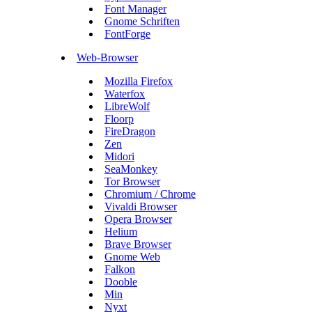
Font Manager
Gnome Schriften
FontForge
Web-Browser
Mozilla Firefox
Waterfox
LibreWolf
Floorp
FireDragon
Zen
Midori
SeaMonkey
Tor Browser
Chromium / Chrome
Vivaldi Browser
Opera Browser
Helium
Brave Browser
Gnome Web
Falkon
Dooble
Min
Nyxt