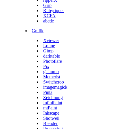
ripperX
Grip
Rubyripper
XCFA
abcde
Grafik
Xviewer
Loupe
Gimp
darktable
Photoflare
Pix
gThumb
Memerist
Switcheroo
imagemagick
Pinta
Zeichnung
InfiniPaint
mtPaint
Inkscape
Shotwell
Blender
Processing