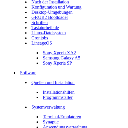
Nach der Installation
Konfiguration und Wartung
Desktop-Umgebungen
GRUB2 Bootloader
Schriften
Tastaturbefehle
Linux-Dateisystem
Cronjobs
LineageOS
Sony Xperia XA2
Samsung Galaxy A5
Sony Xperia SP
Software
Quellen und Installation
Installationshilfen
Programmstarter
Systemverwaltung
Terminal-Emulatoren
Synaptic
Anwendungsverwaltung