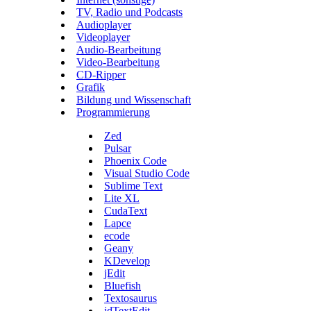
TV, Radio und Podcasts
Audioplayer
Videoplayer
Audio-Bearbeitung
Video-Bearbeitung
CD-Ripper
Grafik
Bildung und Wissenschaft
Programmierung
Zed
Pulsar
Phoenix Code
Visual Studio Code
Sublime Text
Lite XL
CudaText
Lapce
ecode
Geany
KDevelop
jEdit
Bluefish
Textosaurus
jdTextEdit