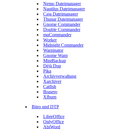
Nemo Dateimanager
Nautilus Dateimanager
Caja Dateimanager
Thunar Dateimanager
Gnome Commander
Double Commander
muCommander
Worker
Midnight Commander
Warpinator
Gnome Warp
MintBackup
Déjà Dup
Pika
Archivverwaltung
Xarchiver
Catfish
Brasero
Xfburn
Büro und DTP
LibreOffice
OnlyOffice
AbiWord