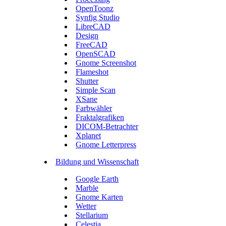
OpenToonz
Synfig Studio
LibreCAD
Design
FreeCAD
OpenSCAD
Gnome Screenshot
Flameshot
Shutter
Simple Scan
XSane
Farbwähler
Fraktalgrafiken
DICOM-Betrachter
Xplanet
Gnome Letterpress
Bildung und Wissenschaft
Google Earth
Marble
Gnome Karten
Wetter
Stellarium
Celestia