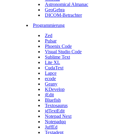
Astronomical Almanac
GeoGebra
DICOM-Betrachter
Programmierung
Zed
Pulsar
Phoenix Code
Visual Studio Code
Sublime Text
Lite XL
CudaText
Lapce
ecode
Geany
KDevelop
jEdit
Bluefish
Textosaurus
jdTextEdit
Notepad Next
Notepadqq
JuffEd
Textadept