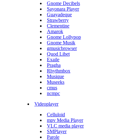
Gnome Decibels
Sayonara Player
Guayadeque
Strawberry
Clementine
Amarok
Gnome Lollypop
Gnome Musik
gmusicbrowser
Quod Libet
Exaile
Pragha
Rhythmbox
Musique
Museeks
cmus
ncmpc
Videoplayer
Celluloid
mpv Media Player
VLC media player
SMPlayer
Parole