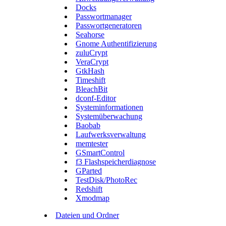
Docks
Passwortmanager
Passwortgeneratoren
Seahorse
Gnome Authentifizierung
zuluCrypt
VeraCrypt
GtkHash
Timeshift
BleachBit
dconf-Editor
Systeminformationen
Systemüberwachung
Baobab
Laufwerksverwaltung
memtester
GSmartControl
f3 Flashspeicherdiagnose
GParted
TestDisk/PhotoRec
Redshift
Xmodmap
Dateien und Ordner