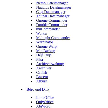
Nemo Dateimanager
Nautilus Dateimanager
Caja Dateimanager
Thunar Dateimanager
Gnome Commander
Double Commander
muCommander
Worker
Midnight Commander
Warpinator
Gnome Warp
MintBackup
Déjà Dup
Pika
Archivverwaltung
Xarchiver
Catfish
Brasero
Xfburn
Büro und DTP
LibreOffice
OnlyOffice
AbiWord