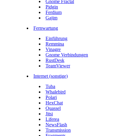
Gnome Fractal
Pidgin
Ferdium
Gajim
Fernwartung
Einführung
Remmina
Vinagre
Gnome Verbindungen
RustDesk
TeamViewer
Internet (sonstige)
Tuba
Whalebird
Polari
HexChat
Quassel
Jitsi
Liferea
NewsFlash
Transmission
Fragments