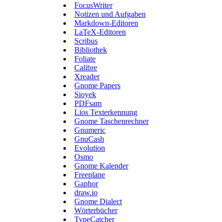
FocusWriter
Notizen und Aufgaben
Markdown-Editoren
LaTeX-Editoren
Scribus
Bibliothek
Foliate
Calibre
Xreader
Gnome Papers
Sioyek
PDFsam
Lios Texterkennung
Gnome Taschenrechner
Gnumeric
GnuCash
Evolution
Osmo
Gnome Kalender
Freeplane
Gaphor
draw.io
Gnome Dialect
Wörterbücher
TypeCatcher