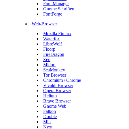
Font Manager
Gnome Schriften
FontForge
Web-Browser
Mozilla Firefox
Waterfox
LibreWolf
Floorp
FireDragon
Zen
Midori
SeaMonkey
Tor Browser
Chromium / Chrome
Vivaldi Browser
Opera Browser
Helium
Brave Browser
Gnome Web
Falkon
Dooble
Min
Nyxt