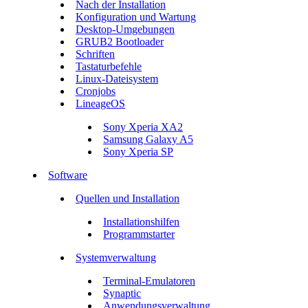
Nach der Installation
Konfiguration und Wartung
Desktop-Umgebungen
GRUB2 Bootloader
Schriften
Tastaturbefehle
Linux-Dateisystem
Cronjobs
LineageOS
Sony Xperia XA2
Samsung Galaxy A5
Sony Xperia SP
Software
Quellen und Installation
Installationshilfen
Programmstarter
Systemverwaltung
Terminal-Emulatoren
Synaptic
Anwendungsverwaltung