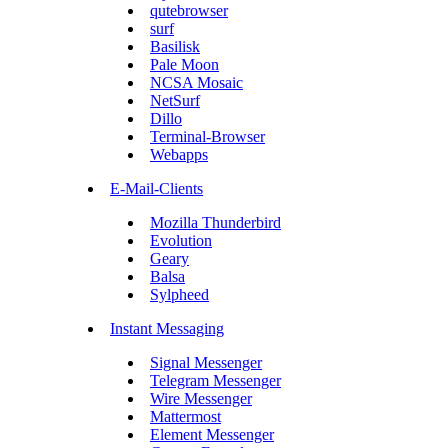
qutebrowser
surf
Basilisk
Pale Moon
NCSA Mosaic
NetSurf
Dillo
Terminal-Browser
Webapps
E-Mail-Clients
Mozilla Thunderbird
Evolution
Geary
Balsa
Sylpheed
Instant Messaging
Signal Messenger
Telegram Messenger
Wire Messenger
Mattermost
Element Messenger