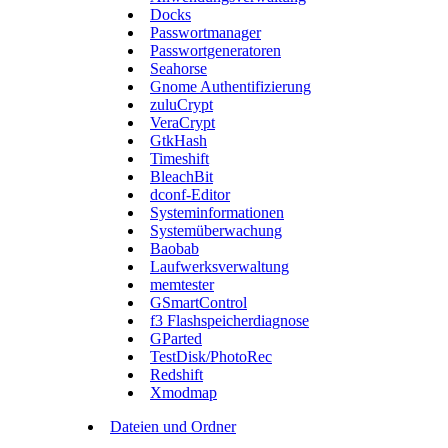
Docks
Passwortmanager
Passwortgeneratoren
Seahorse
Gnome Authentifizierung
zuluCrypt
VeraCrypt
GtkHash
Timeshift
BleachBit
dconf-Editor
Systeminformationen
Systemüberwachung
Baobab
Laufwerksverwaltung
memtester
GSmartControl
f3 Flashspeicherdiagnose
GParted
TestDisk/PhotoRec
Redshift
Xmodmap
Dateien und Ordner