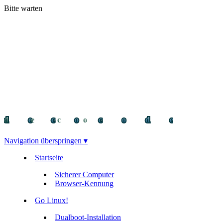
Bitte warten
decocode
decocode
deco
Navigation überspringen ▾
Startseite
Sicherer Computer
Browser-Kennung
Go Linux!
Dualboot-Installation