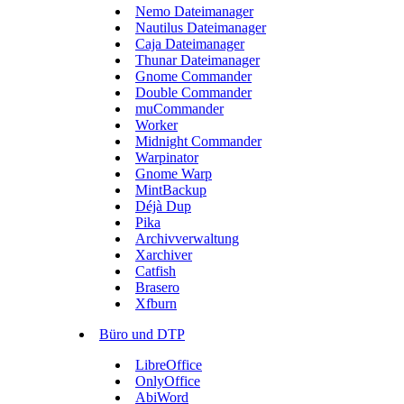
Nemo Dateimanager
Nautilus Dateimanager
Caja Dateimanager
Thunar Dateimanager
Gnome Commander
Double Commander
muCommander
Worker
Midnight Commander
Warpinator
Gnome Warp
MintBackup
Déjà Dup
Pika
Archivverwaltung
Xarchiver
Catfish
Brasero
Xfburn
Büro und DTP
LibreOffice
OnlyOffice
AbiWord