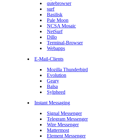
qutebrowser
surf
Basilisk
Pale Moon
NCSA Mosaic
NetSurf
Dillo
Terminal-Browser
Webapps
E-Mail-Clients
Mozilla Thunderbird
Evolution
Geary
Balsa
Sylpheed
Instant Messaging
Signal Messenger
Telegram Messenger
Wire Messenger
Mattermost
Element Messenger