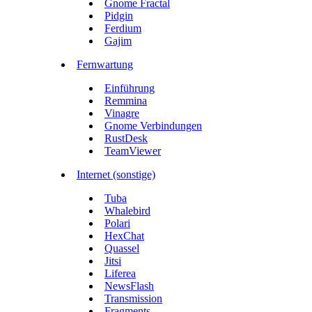
Gnome Fractal
Pidgin
Ferdium
Gajim
Fernwartung
Einführung
Remmina
Vinagre
Gnome Verbindungen
RustDesk
TeamViewer
Internet (sonstige)
Tuba
Whalebird
Polari
HexChat
Quassel
Jitsi
Liferea
NewsFlash
Transmission
Fragments