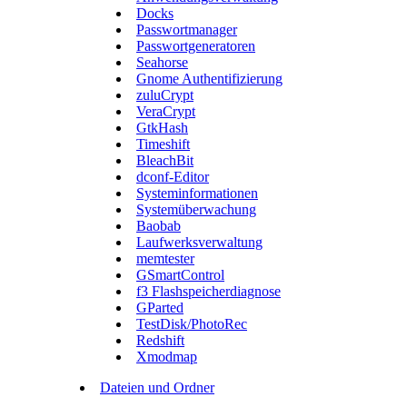
Docks
Passwortmanager
Passwortgeneratoren
Seahorse
Gnome Authentifizierung
zuluCrypt
VeraCrypt
GtkHash
Timeshift
BleachBit
dconf-Editor
Systeminformationen
Systemüberwachung
Baobab
Laufwerksverwaltung
memtester
GSmartControl
f3 Flashspeicherdiagnose
GParted
TestDisk/PhotoRec
Redshift
Xmodmap
Dateien und Ordner