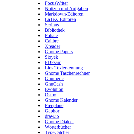
FocusWriter
Notizen und Aufgaben
Markdown-Editoren
LaTeX-Editoren
Scribus
Bibliothek
Foliate
Calibre
Xreader
Gnome Papers
Sioyek
PDFsam
Lios Texterkennung
Gnome Taschenrechner
Gnumeric
GnuCash
Evolution
Osmo
Gnome Kalender
Freeplane
Gaphor
draw.io
Gnome Dialect
Wörterbücher
TypeCatcher