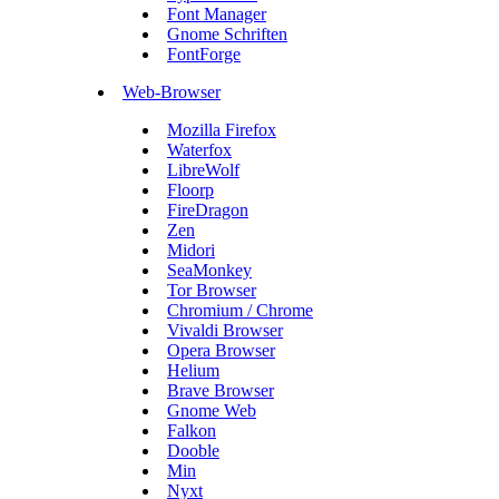
Font Manager
Gnome Schriften
FontForge
Web-Browser
Mozilla Firefox
Waterfox
LibreWolf
Floorp
FireDragon
Zen
Midori
SeaMonkey
Tor Browser
Chromium / Chrome
Vivaldi Browser
Opera Browser
Helium
Brave Browser
Gnome Web
Falkon
Dooble
Min
Nyxt