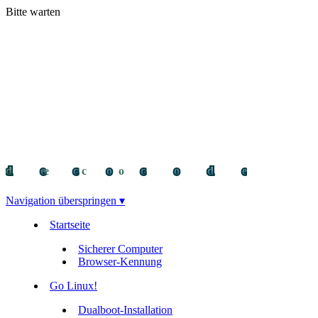
Bitte warten
decocode
decocode
deco
Navigation überspringen ▾
Startseite
Sicherer Computer
Browser-Kennung
Go Linux!
Dualboot-Installation