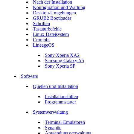
Nach der Installation
Konfiguration und Wartung
Desktop-Umgebungen
GRUB2 Bootloader
Schriften
Tastaturbefehle
Linux-Dateisystem
Cronjobs
LineageOS
Sony Xperia XA2
Samsung Galaxy A5
Sony Xperia SP
Software
Quellen und Installation
Installationshilfen
Programmstarter
Systemverwaltung
Terminal-Emulatoren
Synaptic
Anwendungsverwaltung