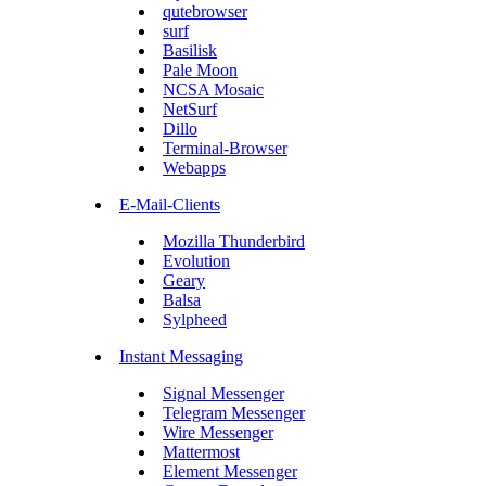
qutebrowser
surf
Basilisk
Pale Moon
NCSA Mosaic
NetSurf
Dillo
Terminal-Browser
Webapps
E-Mail-Clients
Mozilla Thunderbird
Evolution
Geary
Balsa
Sylpheed
Instant Messaging
Signal Messenger
Telegram Messenger
Wire Messenger
Mattermost
Element Messenger