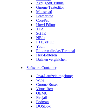
Xed, gedit, Pluma
Gnome Texteditor
Mousepad
FeatherPad
CorePad
Howl Editor
TEA
SciTE
NEdit
FTE, eFTE
Yudit
Editoren für das Terminal
Hex-Editoren
Dateien vergleichen
Software-Container
Java-Laufzeitumgebung
Wine
Gnome Boxes
VirtualBox
QEMU
Firejail
Podman
DOSBox