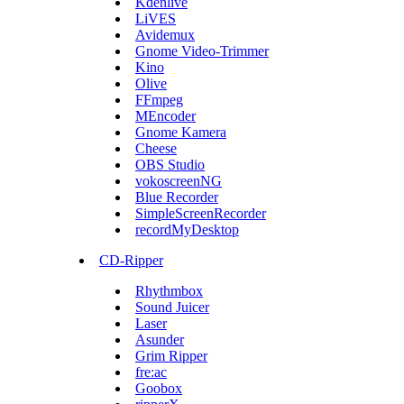
Kdenlive
LiVES
Avidemux
Gnome Video-Trimmer
Kino
Olive
FFmpeg
MEncoder
Gnome Kamera
Cheese
OBS Studio
vokoscreenNG
Blue Recorder
SimpleScreenRecorder
recordMyDesktop
CD-Ripper
Rhythmbox
Sound Juicer
Laser
Asunder
Grim Ripper
fre:ac
Goobox