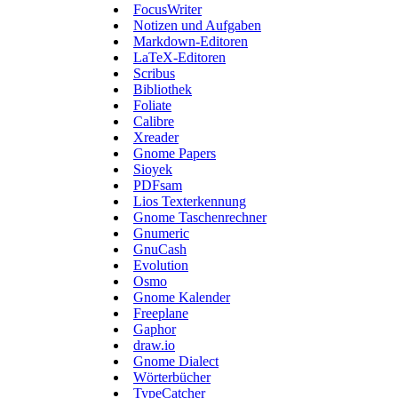
FocusWriter
Notizen und Aufgaben
Markdown-Editoren
LaTeX-Editoren
Scribus
Bibliothek
Foliate
Calibre
Xreader
Gnome Papers
Sioyek
PDFsam
Lios Texterkennung
Gnome Taschenrechner
Gnumeric
GnuCash
Evolution
Osmo
Gnome Kalender
Freeplane
Gaphor
draw.io
Gnome Dialect
Wörterbücher
TypeCatcher