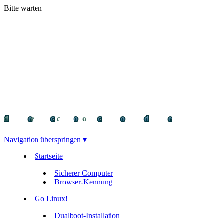
Bitte warten
decocode
decocode
deco
Navigation überspringen ▾
Startseite
Sicherer Computer
Browser-Kennung
Go Linux!
Dualboot-Installation