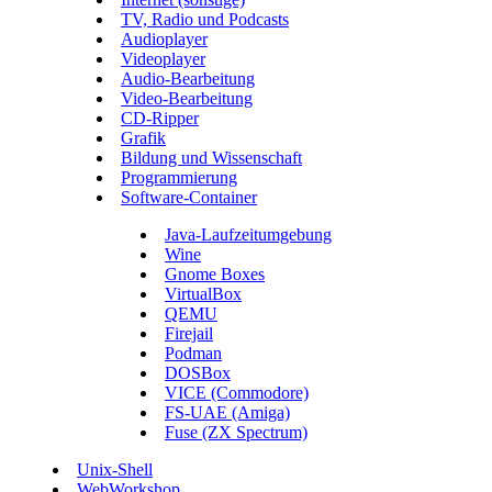
TV, Radio und Podcasts
Audioplayer
Videoplayer
Audio-Bearbeitung
Video-Bearbeitung
CD-Ripper
Grafik
Bildung und Wissenschaft
Programmierung
Software-Container
Java-Laufzeitumgebung
Wine
Gnome Boxes
VirtualBox
QEMU
Firejail
Podman
DOSBox
VICE (Commodore)
FS-UAE (Amiga)
Fuse (ZX Spectrum)
Unix-Shell
WebWorkshop