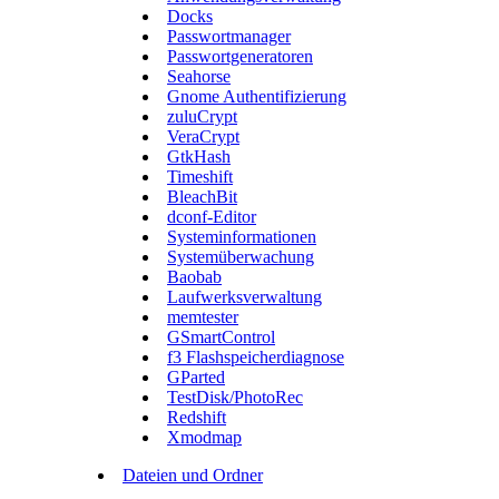
Docks
Passwortmanager
Passwortgeneratoren
Seahorse
Gnome Authentifizierung
zuluCrypt
VeraCrypt
GtkHash
Timeshift
BleachBit
dconf-Editor
Systeminformationen
Systemüberwachung
Baobab
Laufwerksverwaltung
memtester
GSmartControl
f3 Flashspeicherdiagnose
GParted
TestDisk/PhotoRec
Redshift
Xmodmap
Dateien und Ordner