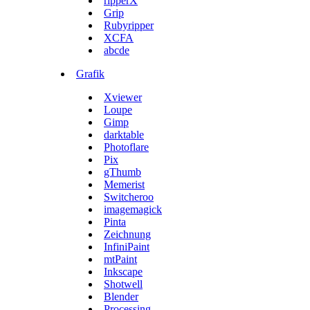
ripperX
Grip
Rubyripper
XCFA
abcde
Grafik
Xviewer
Loupe
Gimp
darktable
Photoflare
Pix
gThumb
Memerist
Switcheroo
imagemagick
Pinta
Zeichnung
InfiniPaint
mtPaint
Inkscape
Shotwell
Blender
Processing