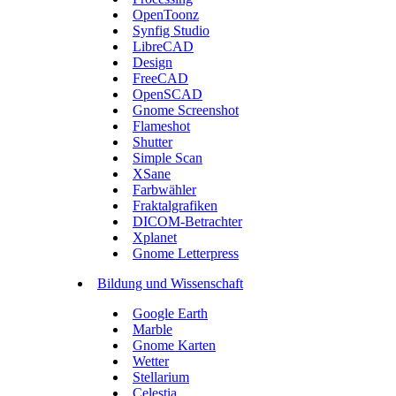
OpenToonz
Synfig Studio
LibreCAD
Design
FreeCAD
OpenSCAD
Gnome Screenshot
Flameshot
Shutter
Simple Scan
XSane
Farbwähler
Fraktalgrafiken
DICOM-Betrachter
Xplanet
Gnome Letterpress
Bildung und Wissenschaft
Google Earth
Marble
Gnome Karten
Wetter
Stellarium
Celestia