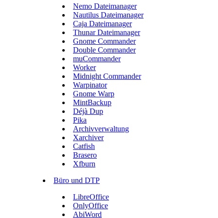
Nemo Dateimanager
Nautilus Dateimanager
Caja Dateimanager
Thunar Dateimanager
Gnome Commander
Double Commander
muCommander
Worker
Midnight Commander
Warpinator
Gnome Warp
MintBackup
Déjà Dup
Pika
Archivverwaltung
Xarchiver
Catfish
Brasero
Xfburn
Büro und DTP
LibreOffice
OnlyOffice
AbiWord