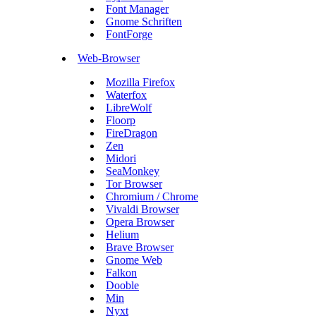
Font Manager
Gnome Schriften
FontForge
Web-Browser
Mozilla Firefox
Waterfox
LibreWolf
Floorp
FireDragon
Zen
Midori
SeaMonkey
Tor Browser
Chromium / Chrome
Vivaldi Browser
Opera Browser
Helium
Brave Browser
Gnome Web
Falkon
Dooble
Min
Nyxt