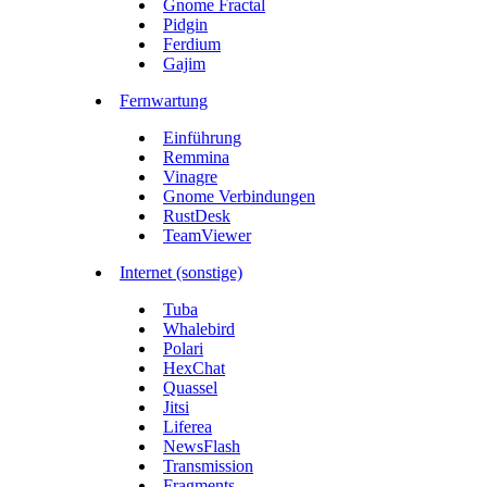
Gnome Fractal
Pidgin
Ferdium
Gajim
Fernwartung
Einführung
Remmina
Vinagre
Gnome Verbindungen
RustDesk
TeamViewer
Internet (sonstige)
Tuba
Whalebird
Polari
HexChat
Quassel
Jitsi
Liferea
NewsFlash
Transmission
Fragments