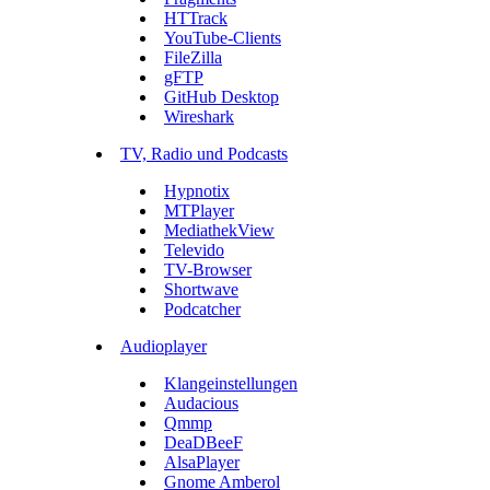
HTTrack
YouTube-Clients
FileZilla
gFTP
GitHub Desktop
Wireshark
TV, Radio und Podcasts
Hypnotix
MTPlayer
MediathekView
Televido
TV-Browser
Shortwave
Podcatcher
Audioplayer
Klangeinstellungen
Audacious
Qmmp
DeaDBeeF
AlsaPlayer
Gnome Amberol