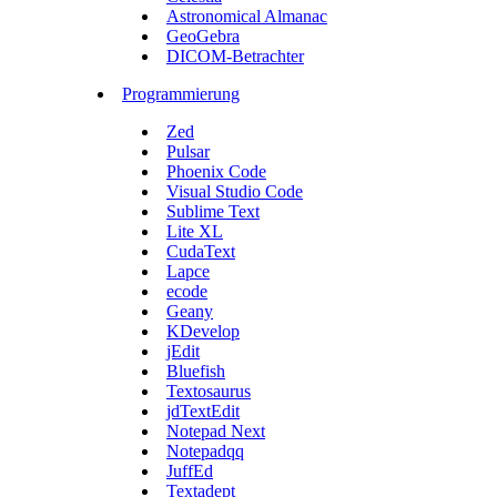
Astronomical Almanac
GeoGebra
DICOM-Betrachter
Programmierung
Zed
Pulsar
Phoenix Code
Visual Studio Code
Sublime Text
Lite XL
CudaText
Lapce
ecode
Geany
KDevelop
jEdit
Bluefish
Textosaurus
jdTextEdit
Notepad Next
Notepadqq
JuffEd
Textadept