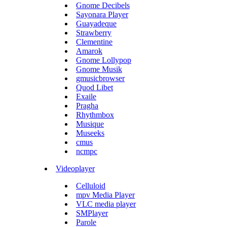
Gnome Decibels
Sayonara Player
Guayadeque
Strawberry
Clementine
Amarok
Gnome Lollypop
Gnome Musik
gmusicbrowser
Quod Libet
Exaile
Pragha
Rhythmbox
Musique
Museeks
cmus
ncmpc
Videoplayer
Celluloid
mpv Media Player
VLC media player
SMPlayer
Parole