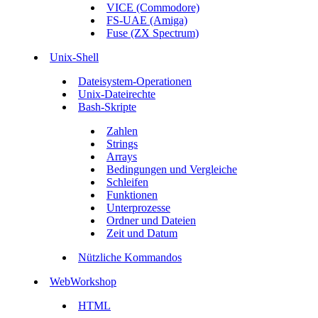
VICE (Commodore)
FS-UAE (Amiga)
Fuse (ZX Spectrum)
Unix-Shell
Dateisystem-Operationen
Unix-Dateirechte
Bash-Skripte
Zahlen
Strings
Arrays
Bedingungen und Vergleiche
Schleifen
Funktionen
Unterprozesse
Ordner und Dateien
Zeit und Datum
Nützliche Kommandos
WebWorkshop
HTML