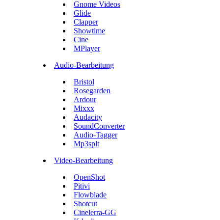
Gnome Videos
Glide
Clapper
Showtime
Cine
MPlayer
Audio-Bearbeitung
Bristol
Rosegarden
Ardour
Mixxx
Audacity
SoundConverter
Audio-Tagger
Mp3splt
Video-Bearbeitung
OpenShot
Pitivi
Flowblade
Shotcut
Cinelerra-GG