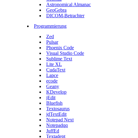
Astronomical Almanac
GeoGebra
DICOM-Betrachter
Programmierung
Zed
Pulsar
Phoenix Code
Visual Studio Code
Sublime Text
Lite XL
CudaText
Lapce
ecode
Geany
KDevelop
jEdit
Bluefish
Textosaurus
jdTextEdit
Notepad Next
Notepadqq
JuffEd
Textadept