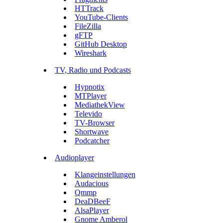
HTTrack
YouTube-Clients
FileZilla
gFTP
GitHub Desktop
Wireshark
TV, Radio und Podcasts
Hypnotix
MTPlayer
MediathekView
Televido
TV-Browser
Shortwave
Podcatcher
Audioplayer
Klangeinstellungen
Audacious
Qmmp
DeaDBeeF
AlsaPlayer
Gnome Amberol