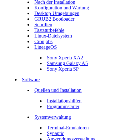
Nach der Installation
Konfiguration und Wartung
Desktop-Umgebungen
GRUB2 Bootloader
Schriften
Tastaturbefehle
Linux-Dateisystem
Cronjobs
LineageOS
Sony Xperia XA2
Samsung Galaxy A5
Sony Xperia SP
Software
Quellen und Installation
Installationshilfen
Programmstarter
Systemverwaltung
Terminal-Emulatoren
Synaptic
Anwendungsverwaltung