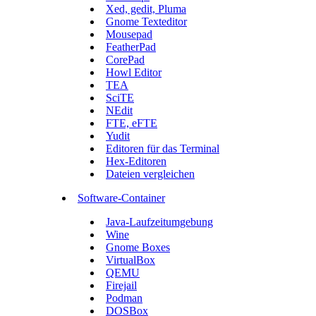
Xed, gedit, Pluma
Gnome Texteditor
Mousepad
FeatherPad
CorePad
Howl Editor
TEA
SciTE
NEdit
FTE, eFTE
Yudit
Editoren für das Terminal
Hex-Editoren
Dateien vergleichen
Software-Container
Java-Laufzeitumgebung
Wine
Gnome Boxes
VirtualBox
QEMU
Firejail
Podman
DOSBox