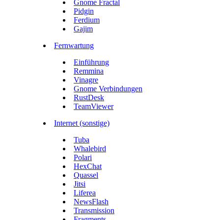
Gnome Fractal
Pidgin
Ferdium
Gajim
Fernwartung
Einführung
Remmina
Vinagre
Gnome Verbindungen
RustDesk
TeamViewer
Internet (sonstige)
Tuba
Whalebird
Polari
HexChat
Quassel
Jitsi
Liferea
NewsFlash
Transmission
Fragments