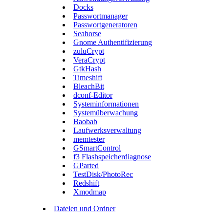
Docks
Passwortmanager
Passwortgeneratoren
Seahorse
Gnome Authentifizierung
zuluCrypt
VeraCrypt
GtkHash
Timeshift
BleachBit
dconf-Editor
Systeminformationen
Systemüberwachung
Baobab
Laufwerksverwaltung
memtester
GSmartControl
f3 Flashspeicherdiagnose
GParted
TestDisk/PhotoRec
Redshift
Xmodmap
Dateien und Ordner