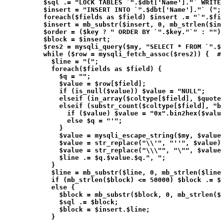
          $sql .= "LOCK TABLES `".$dbt['Name']."` WRITE
          $insert = "INSERT INTO `".$dbt['Name']."` (";
          foreach($fields as $field) $insert .= "`".$fi
          $insert = mb_substr($insert, 0, mb_strlen($in
          $order = ($key ? " ORDER BY `".$key."`" : "")
          $block = $insert;
          $res2 = mysqli_query($my, "SELECT * FROM `".$
          while ($row = mysqli_fetch_assoc($res2)) {  #
            $line = "(";
            foreach($fields as $field) {
              $q = "";
              $value = $row[$field];
              if (is_null($value)) $value = "NULL";
              elseif (in_array($coltype[$field], $quote
              elseif (substr_count($coltype[$field], "b
                if ($value) $value = "0x".bin2hex($valu
                else $q = "'";
              }
              $value = mysqli_escape_string($my, $value
              $value = str_replace("\\'", "''", $value)
              $value = str_replace("\\\"", "\"", $value
              $line .= $q.$value.$q.", ";
            }
            $line = mb_substr($line, 0, mb_strlen($line
            if (mb_strlen($block) <= 50000) $block .= $
            else {
              $block = mb_substr($block, 0, mb_strlen($
              $sql .= $block;
              $block = $insert.$line;
            }