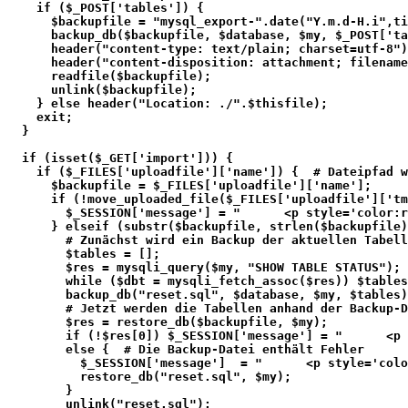
    if ($_POST['tables']) {
      $backupfile = "mysql_export-".date("Y.m.d-H.i",ti
      backup_db($backupfile, $database, $my, $_POST['ta
      header("content-type: text/plain; charset=utf-8")
      header("content-disposition: attachment; filename
      readfile($backupfile);
      unlink($backupfile);
    } else header("Location: ./".$thisfile);
    exit;
  }
  if (isset($_GET['import'])) {
    if ($_FILES['uploadfile']['name']) {  # Dateipfad w
      $backupfile = $_FILES['uploadfile']['name'];
      if (!move_uploaded_file($_FILES['uploadfile']['tm
        $_SESSION['message'] = "      <p style='color:r
      } elseif (substr($backupfile, strlen($backupfile
        # Zunächst wird ein Backup der aktuellen Tabell
        $tables = [];
        $res = mysqli_query($my, "SHOW TABLE STATUS");
        while ($dbt = mysqli_fetch_assoc($res)) $tables
        backup_db("reset.sql", $database, $my, $tables)
        # Jetzt werden die Tabellen anhand der Backup-D
        $res = restore_db($backupfile, $my);
        if (!$res[0]) $_SESSION['message'] = "      <p 
        else {  # Die Backup-Datei enthält Fehler
          $_SESSION['message']  = "      <p style='colo
          restore_db("reset.sql", $my);
        }
        unlink("reset.sql");