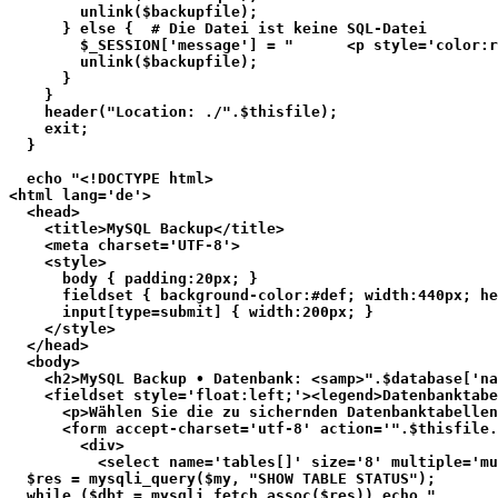
        unlink($backupfile);
      } else {  # Die Datei ist keine SQL-Datei
        $_SESSION['message'] = "      <p style='color:r
        unlink($backupfile);
      }
    }
    header("Location: ./".$thisfile);
    exit;
  }
  echo "<!DOCTYPE html>
<html lang='de'>
  <head>
    <title>MySQL Backup</title>
    <meta charset='UTF-8'>
    <style>
      body { padding:20px; }
      fieldset { background-color:#def; width:440px; he
      input[type=submit] { width:200px; }
    </style>
  </head>
  <body>
    <h2>MySQL Backup • Datenbank: <samp>".$database['na
    <fieldset style='float:left;'><legend>Datenbanktabe
      <p>Wählen Sie die zu sichernden Datenbanktabellen
      <form accept-charset='utf-8' action='".$thisfile.
        <div>
          <select name='tables[]' size='8' multiple='mu
  $res = mysqli_query($my, "SHOW TABLE STATUS");
  while ($dbt = mysqli_fetch_assoc($res)) echo "       