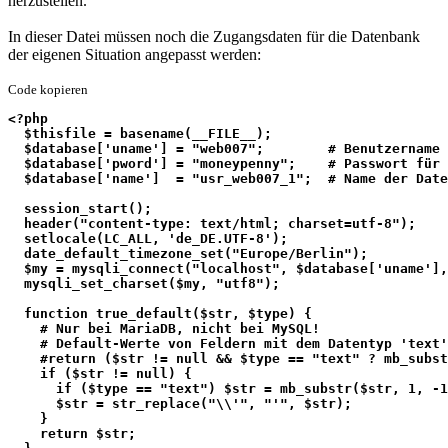
herzustellen.
In dieser Datei müssen noch die Zugangsdaten für die Datenbank
der eigenen Situation angepasst werden:
Code kopieren
<?php
  $thisfile = basename(__FILE__);
  $database['uname'] = "web007";        # Benutzername 
  $database['pword'] = "moneypenny";    # Passwort für 
  $database['name']  = "usr_web007_1";  # Name der Date
  session_start();
  header("content-type: text/html; charset=utf-8");
  setlocale(LC_ALL, 'de_DE.UTF-8');
  date_default_timezone_set("Europe/Berlin");
  $my = mysqli_connect("localhost", $database['uname'],
  mysqli_set_charset($my, "utf8");
  function true_default($str, $type) {
    # Nur bei MariaDB, nicht bei MySQL!
    # Default-Werte von Feldern mit dem Datentyp 'text'
    #return ($str != null && $type == "text" ? mb_subst
    if ($str != null) {
      if ($type == "text") $str = mb_substr($str, 1, -1
      $str = str_replace("\\'", "'", $str);
    }
    return $str;