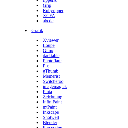
ripperX
Grip
Rubyripper
XCFA
abcde
Grafik
Xviewer
Loupe
Gimp
darktable
Photoflare
Pix
gThumb
Memerist
Switcheroo
imagemagick
Pinta
Zeichnung
InfiniPaint
mtPaint
Inkscape
Shotwell
Blender
Processing