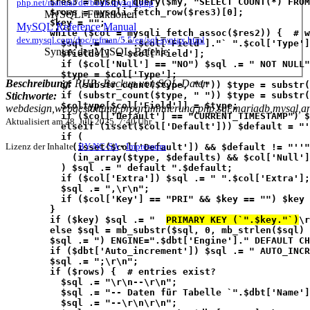
        $res3 = mysqli_query($my, "SELECT COUNT(*) FROM
php.net/manual/de/book.mysqli.php
        $rows = mysqli_fetch_row($res3)[0];
MySQLi-Funktionen
        $key = "";
MySQL Reference Manual
        while ($col = mysqli_fetch_assoc($res2)) {  # w
dev.mysql.com/doc/refman/5.5/en/sql-syntax.html
          $sql .= "  `".$col['Field']."` ".$col['Type']
Syntax der MySQL-Befehle
          $fields[] = $col['Field'];
          if ($col['Null'] == "NO") $sql .= " NOT NULL"
          $type = $col['Type'];
Beschreibung:
PHP: Backup von SQL-Daten
          if (substr_count($type, "(")) $type = substr(
          if (substr_count($type, " ")) $type = substr(
Stichworte:
          $coltype[$col['Field']] = $type;
webdesign,webgestaltung,programmierung,php,sql,mariadb,mysql,anle
          if ($col['Default'] == "CURRENT_TIMESTAMP") $
Aktualisiert am
28. Juli 2025, 7:40 Uhr
          elseif (isset($col['Default'])) $default = "'
          if (
Lizenz der Inhalte:
BY-NC-SA
•
Impressum
            (isset($col['Default']) && $default != "''"
            (in_array($type, $defaults) && $col['Null']
          ) $sql .= " default ".$default;
          if ($col['Extra']) $sql .= " ".$col['Extra'];
          $sql .= ",\r\n";
          if ($col['Key'] == "PRI" && $key == "") $key 
        }
        if ($key) $sql .= "  
PRIMARY KEY (`".$key."`)
\r
        else $sql = mb_substr($sql, 0, mb_strlen($sql) 
        $sql .= ") ENGINE=".$dbt['Engine']." DEFAULT CH
        if ($dbt['Auto_increment']) $sql .= " AUTO_INCR
        $sql .= ";\r\n";
        if ($rows) {  # entries exist?
          $sql .= "\r\n--\r\n";
          $sql .= "-- Daten für Tabelle `".$dbt['Name']
          $sql .= "--\r\n\r\n";