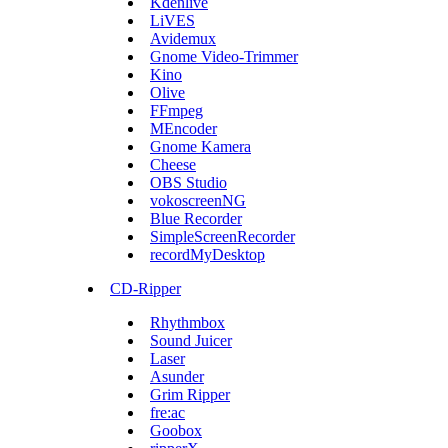
Kdenlive
LiVES
Avidemux
Gnome Video-Trimmer
Kino
Olive
FFmpeg
MEncoder
Gnome Kamera
Cheese
OBS Studio
vokoscreenNG
Blue Recorder
SimpleScreenRecorder
recordMyDesktop
CD-Ripper
Rhythmbox
Sound Juicer
Laser
Asunder
Grim Ripper
fre:ac
Goobox