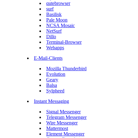
qutebrowser
surf
Basilisk
Pale Moon
NCSA Mosaic
NetSurf
Dillo
Terminal-Browser
Webapps
E-Mail-Clients
Mozilla Thunderbird
Evolution
Geary
Balsa
Sylpheed
Instant Messaging
Signal Messenger
Telegram Messenger
Wire Messenger
Mattermost
Element Messenger