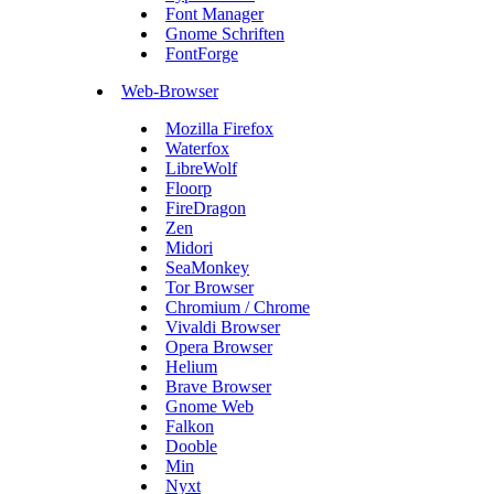
Font Manager
Gnome Schriften
FontForge
Web-Browser
Mozilla Firefox
Waterfox
LibreWolf
Floorp
FireDragon
Zen
Midori
SeaMonkey
Tor Browser
Chromium / Chrome
Vivaldi Browser
Opera Browser
Helium
Brave Browser
Gnome Web
Falkon
Dooble
Min
Nyxt