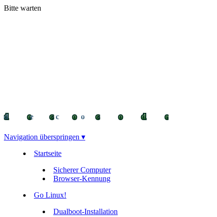
Bitte warten
decocode
decocode
deco
Navigation überspringen ▾
Startseite
Sicherer Computer
Browser-Kennung
Go Linux!
Dualboot-Installation