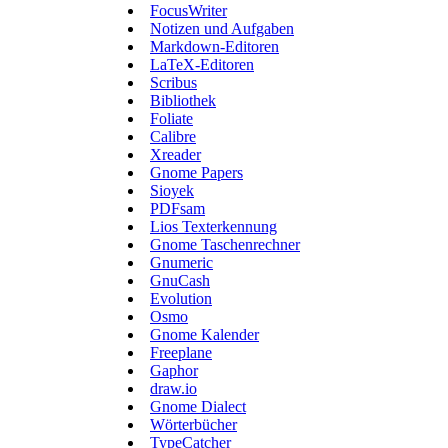
FocusWriter
Notizen und Aufgaben
Markdown-Editoren
LaTeX-Editoren
Scribus
Bibliothek
Foliate
Calibre
Xreader
Gnome Papers
Sioyek
PDFsam
Lios Texterkennung
Gnome Taschenrechner
Gnumeric
GnuCash
Evolution
Osmo
Gnome Kalender
Freeplane
Gaphor
draw.io
Gnome Dialect
Wörterbücher
TypeCatcher