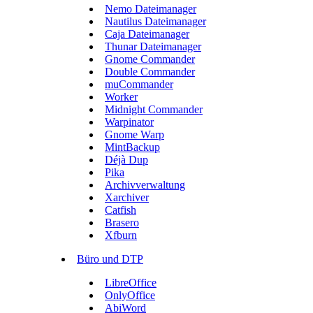
Nemo Dateimanager
Nautilus Dateimanager
Caja Dateimanager
Thunar Dateimanager
Gnome Commander
Double Commander
muCommander
Worker
Midnight Commander
Warpinator
Gnome Warp
MintBackup
Déjà Dup
Pika
Archivverwaltung
Xarchiver
Catfish
Brasero
Xfburn
Büro und DTP
LibreOffice
OnlyOffice
AbiWord