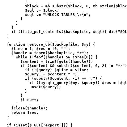
          }
          $block = mb_substr($block, 0, mb_strlen($bloc
          $sql .= $block;
          $sql .= "UNLOCK TABLES;\r\n";
        }
      }
    }
    if (!file_put_contents($backupfile, $sql)) die("SQL
  }
  function restore_db($backupfile, $my) {
    $line = 1; $res = [0, ""];
    $handle = fopen($backupfile, "r");
      while (!feof($handle) && !$res[0]) {
        $content = trim(fgets($handle));
        if ($content && substr($content, 0, 2) != "--")
          if (!$query) $qline = $line;
          $query .= $content." ";
          if (substr($content, -1) == ";") {
            if (!mysqli_query($my, $query)) $res = [$ql
            unset($query);
          }
        }
        $line++;
      }
    fclose($handle);
    return $res;
  }  
  if (isset($_GET['export'])) {