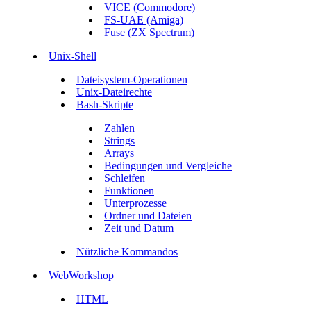
VICE (Commodore)
FS-UAE (Amiga)
Fuse (ZX Spectrum)
Unix-Shell
Dateisystem-Operationen
Unix-Dateirechte
Bash-Skripte
Zahlen
Strings
Arrays
Bedingungen und Vergleiche
Schleifen
Funktionen
Unterprozesse
Ordner und Dateien
Zeit und Datum
Nützliche Kommandos
WebWorkshop
HTML