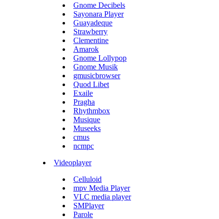
Gnome Decibels
Sayonara Player
Guayadeque
Strawberry
Clementine
Amarok
Gnome Lollypop
Gnome Musik
gmusicbrowser
Quod Libet
Exaile
Pragha
Rhythmbox
Musique
Museeks
cmus
ncmpc
Videoplayer
Celluloid
mpv Media Player
VLC media player
SMPlayer
Parole