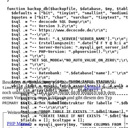
  }
  function backup_db($backupfile, $database, $my, $tabl
    $defaults = ["bit", "tinyint", "smallint", "mediumi
    $quotes = ["bit", "char", "varchar", "tinytext", "t
    $sql  = "-- decocode SQL Dump\r\n";
    $sql .= "-- Version 3.2\r\n";
    $sql .= "-- https://www.decocode.de/\r\n";
    $sql .= "--\r\n";
    $sql .= "-- Host: ".$_SERVER['SERVER_NAME']."\r\n";
    $sql .= "-- Erstellungszeit: ".date("d F Y @ h:i a"
    $sql .= "-- Server-Version: ".mysqli_get_server_inf
    $sql .= "-- PHP-Version: ".phpversion()."\r\n";
    $sql .= "\r\n";
    $sql .= "SET SQL_MODE=\"NO_AUTO_VALUE_ON_ZERO\";\r\
    $sql .= "\r\n";
    $sql .= "--\r\n";
    $sql .= "-- Datenbank: `".$database['name']."`\r\n"
    $sql .= "--\r\n";
    $res = mysqli_query($my, "SHOW TABLE STATUS");
Besonders die Behandlung von Tabellenfeldern des Datentyps
    while ($dbt = mysqli_fetch_assoc($res)) {  # walk a
sowie von Tabellen, die mehrere
Schlüssel
besitzen, ist
timestamp
      if (in_array($dbt['Name'], $tables)) {
noch unausgereift. Das Export-Skript sucht lediglich nach dem
        $sql .= "\r\n-- -------------------------------
ersten Vorkommen eines Schlüssels und gibt diesem den Typ
        $sql .= "\r\n--\r\n";
(s. Zeilen
und
).
        $sql .= "-- Tabellenstruktur für Tabelle `".$db
PRIMARY KEY
71
73
        $sql .= "--\r\n\r\n";
        $sql .= "DROP TABLE IF EXISTS `".$dbt['Name']."
Weitere Informationen
        $sql .= "CREATE TABLE IF NOT EXISTS `".$dbt['Na
        $fields = []; $coltype = [];
PHP Manual
        $res2 = mysqli_query($my, "SHOW COLUMNS FROM `"