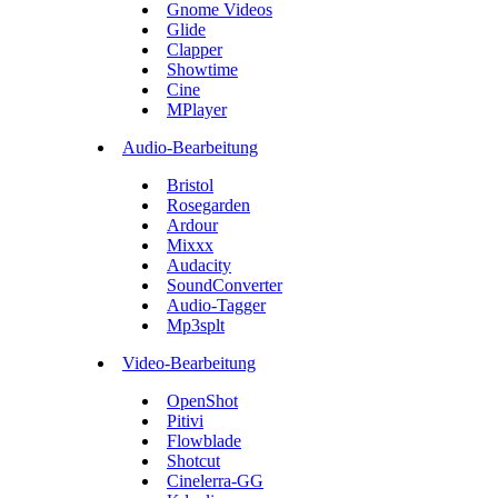
Gnome Videos
Glide
Clapper
Showtime
Cine
MPlayer
Audio-Bearbeitung
Bristol
Rosegarden
Ardour
Mixxx
Audacity
SoundConverter
Audio-Tagger
Mp3splt
Video-Bearbeitung
OpenShot
Pitivi
Flowblade
Shotcut
Cinelerra-GG