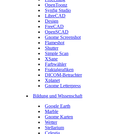
OpenToonz
Synfig Studio
LibreCAD
Design
FreeCAD
OpenSCAD
Gnome Screenshot
Flameshot
Shutter
Simple Scan
XSane
Farbwähler
Fraktalgrafiken
DICOM-Betrachter
Xplanet
Gnome Letterpress
Bildung und Wissenschaft
Google Earth
Marble
Gnome Karten
Wetter
Stellarium
Celestia